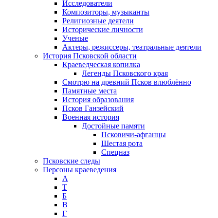
Исследователи
Композиторы, музыканты
Религиозные деятели
Исторические личности
Ученые
Актеры, режиссеры, театральные деятели
История Псковской области
Краеведческая копилка
Легенды Псковского края
Смотрю на древний Псков влюблённо
Памятные места
История образования
Псков Ганзейский
Военная история
Достойные памяти
Псковичи-афганцы
Шестая рота
Спецназ
Псковские следы
Персоны краеведения
А
T
Б
В
Г