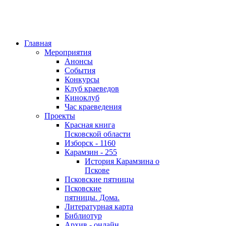
Главная
Мероприятия
Анонсы
События
Конкурсы
Клуб краеведов
Киноклуб
Час краеведения
Проекты
Красная книга
Псковской области
Изборск - 1160
Карамзин - 255
История Карамзина о
Пскове
Псковские пятницы
Псковские
пятницы. Дома.
Литературная карта
Библиотур
Архив - онлайн