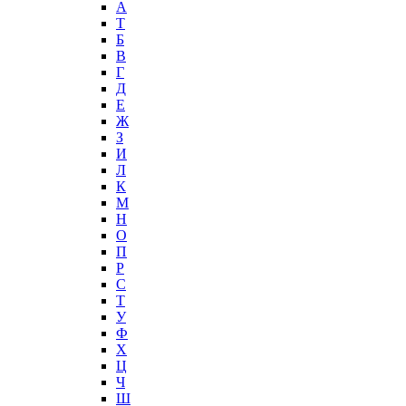
А
T
Б
В
Г
Д
Е
Ж
З
И
Л
К
М
Н
О
П
Р
С
Т
У
Ф
Х
Ц
Ч
Ш