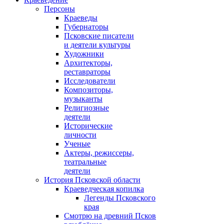
Персоны
Краеведы
Губернаторы
Псковские писатели
и деятели культуры
Художники
Архитекторы,
реставраторы
Исследователи
Композиторы,
музыканты
Религиозные
деятели
Исторические
личности
Ученые
Актеры, режиссеры,
театральные
деятели
История Псковской области
Краеведческая копилка
Легенды Псковского
края
Смотрю на древний Псков