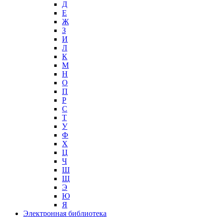
Д
Е
Ж
З
И
Л
К
М
Н
О
П
Р
С
Т
У
Ф
Х
Ц
Ч
Ш
Щ
Э
Ю
Я
Электронная библиотека