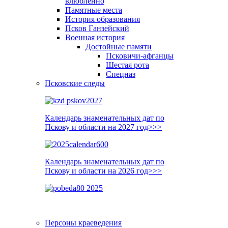
влюблённо
Памятные места
История образования
Псков Ганзейский
Военная история
Достойные памяти
Псковичи-афганцы
Шестая рота
Спецназ
Псковские следы
Календарь знаменательных дат по
Пскову и области на 2027 год>>>
Календарь знаменательных дат по
Пскову и области на 2026 год>>>
Персоны краеведения