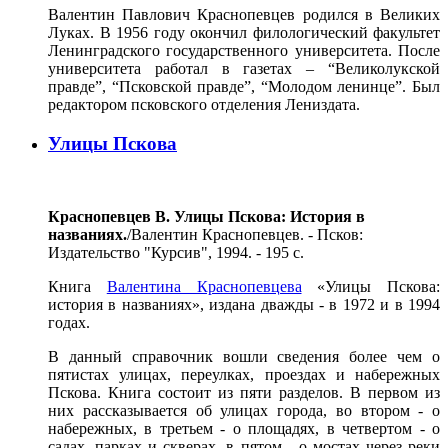
Валентин Павлович Краснопевцев родился в Великих
Луках. В 1956 году окончил филологический факультет
Ленинградского государственного университета. После
университета работал в газетах – “Великолукской
правде”, “Псковской правде”, “Молодом ленинце”. Был
редактором псковского отделения Лениздата.
Улицы Пскова
Краснопевцев В. Улицы Пскова: История в
названиях.
/Валентин Краснопевцев. - Псков:
Издательство "Курсив", 1994. - 195 с.
Книга
Валентина Краснопевцева
«Улицы Пскова:
история в названиях», издана дважды - в 1972 и в 1994
годах.
В данный справочник вошли сведения более чем о
пятистах улицах, переулках, проездах и набережных
Пскова. Книга состоит из пяти разделов. В первом из
них рассказывается об улицах города, во втором - о
набережных, в третьем - о площадях, в четвертом - о
садах, парках и скверах, в пятом - о мостах через реки