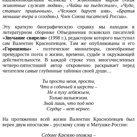
животные служат людям», «Чайки на пьедестале», «Чудо,
ставшее привычным», «Человек дарует имя», «Братья
меньшие вчера и сегодня»). Член Союза писателей России».
Эту краткую биографическую справку мы находим в
литературном сборнике Объединения псковских писателей
«Звучание свирели»
(1998 г.), редактором которого выступил
сам Валентин Краснопевцев. Там же опубликованы и его
«Горошины»
- поэтические миниатюры, своеобразные
премудрости поэта о жизни, времени, судьбе и окружающей
действительности. В каждой строке этих многочисленных
четверо-пятистиший автор откровенно раскрывает перед
читателем самые глубинные тайники своей души…
Ты прости меня, прости,
Что в собачьей я шерсти –
Не в пуху лебяжьем,
Только вальяжном.
Знай лишь, что под нею
Сердце – нет вернее.
На протяжении всей жизни Валентин Краснопевцев был
верен двум ипостасям – русскому слову и Матушке-России:
Седому Кремлю опояска –