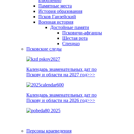
влюблённо
Памятные места
История образования
Псков Ганзейский
Военная история
Достойные памяти
Псковичи-афганцы
Шестая рота
Спецназ
Псковские следы
Календарь знаменательных дат по
Пскову и области на 2027 год>>>
Календарь знаменательных дат по
Пскову и области на 2026 год>>>
Персоны краеведения