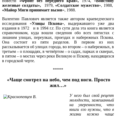
повести
«Фронт без переднего края»,
1974, «
Воистину
железные солдаты»,
1979,
«Солдатское мужество
», 1988,
«Майор Мяги принимает вызов
», 1988.
Валентин Павлович является также автором краеведческого
исследования «
Улицы Пскова
», выдержавшего уже два
издания в 1972 и в 1994 г.г. По сути дела эта книга является
справочником, куда вошли сведения обо всех пятистах с
лишним улицах, переулках, проездах и набережных Пскова.
Она состоит из пяти разделов. В первом из них
рассказывается об улицах города, во втором – о набережных, в
третьем – о площадях, в четвёртом – о садах, парках и скверах,
в пятом – о мостах через реки Великую и Пскову, находящихся
в городской черте.
*****
«Чаще смотрел на небо, чем под ноги. Просто
жил…»
У него был свой рецепт
молодости, замешанный
на уверенности, что
книги его нужны, что в
жизни нужно чаще