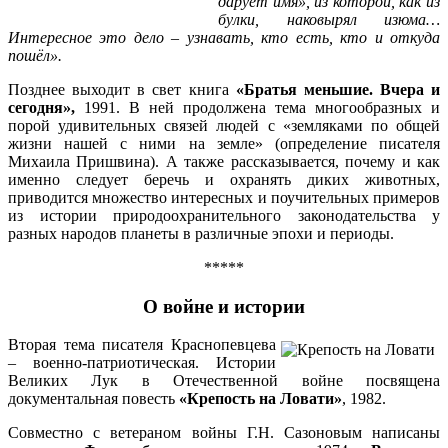
дарует имя», из которой, как из
булки, наковырял изюма…
Интересное это дело – узнавать, кто есть, кто и откуда
пошёл».
Позднее выходит в свет книга
«Братья меньшие. Вчера и
сегодня»,
1991. В ней продолжена тема многообразных и
порой удивительных связей людей с «земляками по общей
жизни нашей с ними на земле» (определение писателя
Михаила Пришвина). А также рассказывается, почему и как
именно следует беречь и охранять диких животных,
приводится множество интересных и поучительных примеров
из истории природоохранительного законодательства у
разных народов планеты в различные эпохи и периоды.
*****
О войне и истории
Вторая тема писателя Краснопевцева
– военно-патриотическая. Истории
Великих Лук в Отечественной войне посвящена
документальная повесть
«Крепость на Ловати»
, 1982.
Совместно с ветераном войны Г.Н. Сазоновым написаны