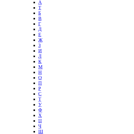
А
T
Б
В
Г
Д
Е
Ж
З
И
Л
К
М
Н
О
П
Р
С
Т
У
Ф
Х
Ц
Ч
Ш