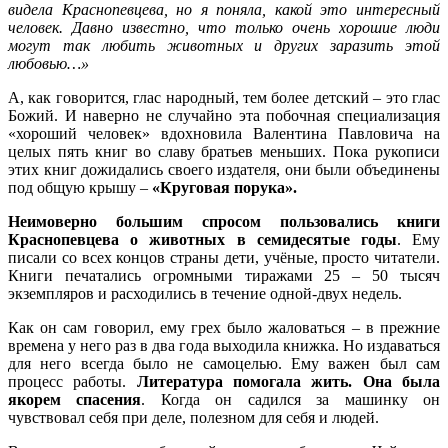
видела Краснопевцева, но я поняла, какой это интересный
человек. Давно известно, что только очень хорошие люди
могут так любить животных и других заразить этой
любовью…»
А, как говорится, глас народный, тем более детский – это глас
Божий. И наверно не случайно эта побочная специализация
«хороший человек» вдохновила Валентина Павловича на
целых пять книг во славу братьев меньших. Пока рукописи
этих книг дожидались своего издателя, они были объединены
под общую крышу –
«Круговая порука».
Неимоверно большим спросом пользовались книги
Краснопевцева о животных в семидесятые годы
. Ему
писали со всех концов страны дети, учёные, просто читатели.
Книги печатались огромными тиражами 25 – 50 тысяч
экземпляров и расходились в течение одной-двух недель.
Как он сам говорил, ему грех было жаловаться – в прежние
времена у него раз в два года выходила книжка. Но издаваться
для него всегда было не самоцелью. Ему важен был сам
процесс работы.
Литература помогала жить. Она была
якорем спасения
. Когда он садился за машинку он
чувствовал себя при деле, полезном для себя и людей.