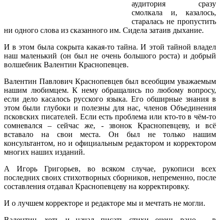
аудитория сразу
смолкала и, казалось,
старалась не пропустить
ни одного слова из сказанного им. Сидела затаив дыхание.
И в этом была сокрыта какая-то тайна. И этой тайной владел
наш маленький (он был не очень большого роста) и добрый
волшебник Валентин Краснопевцев.
Валентин Павлович Краснопевцев был всеобщим уважаемым
нашим любимцем. К нему обращались по любому вопросу,
если дело касалось русского языка. Его обширные знания в
этом были глубоки и полезны для нас, членов Объединения
псковских писателей. Если есть проблема или кто-то в чём-то
сомневался – сейчас же, - звонок Краснопевцеву, и всё
вставало на свои места. Он был не только нашим
консультантом, но и официальным редактором и корректором
многих наших изданий.
А Игорь Григорьев, во всяком случае, рукописи всех
последних своих стихотворных сборников, непременно, после
составления отдавал Краснопевцеву на корректировку.
И о лучшем корректоре и редакторе мы и мечтать не могли.
Валентин, хоть и начал писать стихи очень рано – в