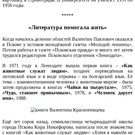
1956 годы.
*****
«Литература помогала жить»
Когда началось деление областей Валентин Павлович оказался
в Пскове у истоков молодёжной газеты «Молодой ленинец».
Потом работал в газете «Псковская правда» и много лет затем
трудился редактором Псковского отделения «Лениздата».
В 1971 году в Лениздате вышла первая книга –
«Как
животные служат людям»
, позднее переведённая на
литовский язык и в виде отрывка – на болгарский язык. Её
тема – взаимоотношения человека с животным миром – была
затем продолжена в книгах «
Чайки на пьедестале»
, 1975,
«Чудо, ставшее привычным»
, 1978, и
«Человек дарует
имя»
, 1988.
Ещё лет сорок назад, семиклассница четырнадцатой школы
города Пскова Кира Никифорова, написала после знакомства
с книгой «Как животные служат людям»:
«Хотя я никогда не