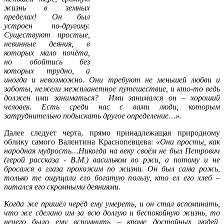
жизнь в земных
пределах! Он был
устроен по-другому.
Существуют простые,
невинные деяния, в
которых мало почёта,
но обойтись без
которых трудно, а
иногда и невозможно. Они требуют не меньшей любви и
заботы, нежели межпланетное путешествие, и кто-то ведь
должен ими заниматься? Ими занимался он – хороший
человек. Есть среди нас с вами люди, которым
затруднительно подыскать другое определение…».
Далее следует черта, прямо принадлежащая природному
облику самого Валентина Краснопевцева:
«Они просты, как
народная мудрость…Никогда на веку своём не был Петрович
(герой рассказа - В.М.) васильком во ржи, а потому и не
бросался в глаза прохожим по жизни. Он был сама рожь,
только те ощущали его богатую пользу, кто ел его хлеб –
питался его скромными деяниями.
Когда же пришёл черёд ему умереть, и он стал вспоминать,
что же сделано им за всю долгую и беспокойную жизнь, то
нечего было ему вспомнить – кроме достойных людей,