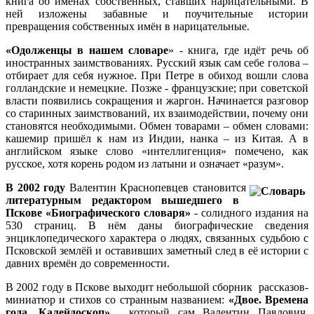
книга об именах собственных, ставших нарицательными. В
ней изложены забавные и поучительные истории
превращения собственных имён в нарицательные.
«Одолженцы в нашем словаре
» - книга, где идёт речь об
иностранных заимствованиях. Русский язык сам себе голова –
отбирает для себя нужное. При Петре в обиход вошли слова
голландские и немецкие. Позже - французские; при советской
власти появились сокращения и жаргон. Начинается разговор
со старинных заимствований, их взаимодействии, почему они
становятся необходимыми. Обмен товарами – обмен словами:
кашемир пришёл к нам из Индии, нанка – из Китая. А в
английском языке слово «интеллигенция» помечено, как
русское, хотя корень родом из латыни и означает «разум».
В 2002 году
Валентин Краснопевцев становится
литературным редактором вышедшего в
Пскове
«Биографического словаря»
- солидного издания на
530 страниц. В нём даны биографические сведения
энциклопедического характера о людях, связанных судьбою с
Псковской землёй и оставивших заметный след в её истории с
давних времён до современности.
В 2002 году в Пскове выходит небольшой сборник рассказов-
миниатюр и стихов со странным названием:
«Двое. Времена
года. Калейдоскоп»
, который сам Валентин Павлович