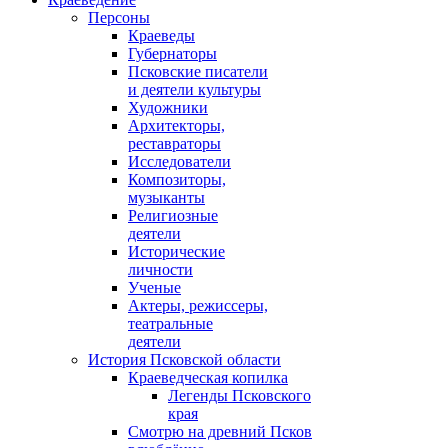
Персоны
Краеведы
Губернаторы
Псковские писатели
и деятели культуры
Художники
Архитекторы,
реставраторы
Исследователи
Композиторы,
музыканты
Религиозные
деятели
Исторические
личности
Ученые
Актеры, режиссеры,
театральные
деятели
История Псковской области
Краеведческая копилка
Легенды Псковского
края
Смотрю на древний Псков