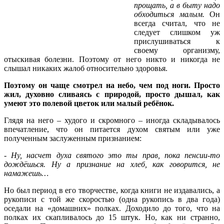
прощать, а в быту надо
обходиться малым.
Он
всегда считал, что не
следует слишком уж
прислушиваться к
своему организму,
отыскивая болезни. Поэтому от него никто и никогда не
слышал никаких жалоб относительно здоровья.
Поэтому он чаще смотрел на небо, чем под ноги. Просто
жил, духовно сливаясь с природой, просто дышал, как
умеют это полевой цветок или малый ребёнок.
Глядя на него – худого и скромного – иногда складывалось
впечатление, что он питается духом святым или уже
полученным заслуженным признанием:
- Ну, насчет духа святого это ты прав, пока пенсии-то
дождёшься. Ну а признание на хлеб, как говорится, не
намажешь…
Но был период в его творчестве, когда книги не издавались, а
рукописи с той же скоростью (одна рукопись в два года)
оседали на «домашних» полках. Доходило до того, что на
полках их скапливалось до 15 штук. Но, как ни странно,