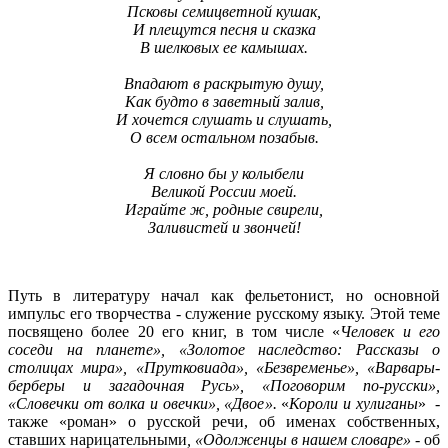
Псковы семицветной кушак,
И плещутся песня и сказка
В шелковых ее камышах.
Впадают в раскрытую душу,
Как будто в заветный залив,
И хочется слушать и слушать,
О всем остальном позабыв.
Я словно бы у колыбели
Великой России моей.
Играйте ж, родные свирели,
Заливистей и звончей!
Путь в литературу начал как фельетонист, но основной
импульс его творчества - служение русскому языку. Этой теме
посвящено более 20 его книг, в том числе «
Человек и его
соседи на планете», «Золотое наследство: Рассказы о
столицах мира», «Прутковиада», «Безвременье», «Варвары-
берберы и загадочная Русь», «Поговорим по-русски»,
«Словечки от волка и овечки», «Двое».
«
Короли и хулиганы
» -
также «роман» о русской речи, об именах собственных,
ставших нарицательными
, «Одолженцы в нашем словаре»
- об