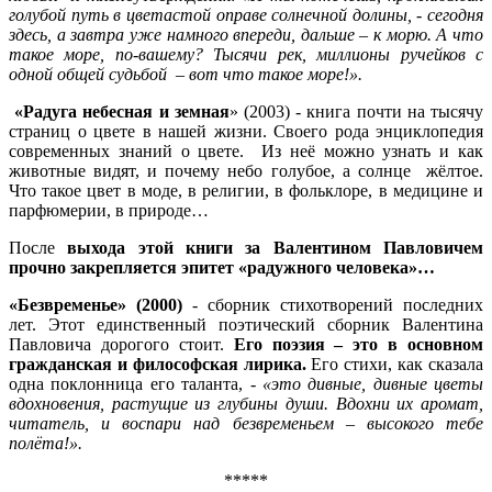
голубой путь в цветастой оправе солнечной долины, - сегодня
здесь, а завтра уже намного впереди, дальше – к морю. А что
такое море, по-вашему? Тысячи рек, миллионы ручейков с
одной общей судьбой – вот что такое море!».
«Радуга небесная и земная
» (2003) - книга почти на тысячу
страниц о цвете в нашей жизни. Своего рода энциклопедия
современных знаний о цвете. Из неё можно узнать и как
животные видят, и почему небо голубое, а солнце жёлтое.
Что такое цвет в моде, в религии, в фольклоре, в медицине и
парфюмерии, в природе…
После
выхода этой книги за Валентином Павловичем
прочно закрепляется эпитет «радужного человека»…
«Безвременье» (2000)
- сборник стихотворений последних
лет. Этот единственный поэтический сборник Валентина
Павловича дорогого стоит.
Его поэзия – это в основном
гражданская и философская лирика.
Его стихи, как сказала
одна поклонница его таланта,
- «это дивные, дивные цветы
вдохновения, растущие из глубины души. Вдохни их аромат,
читатель, и воспари над безвременьем – высокого тебе
полёта!».
*****