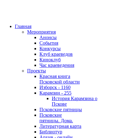
Главная
Мероприятия
Анонсы
События
Конкурсы
Клуб краеведов
Киноклуб
Час краеведения
Проекты
Красная книга
Псковской области
Изборск - 1160
Карамзин - 255
История Карамзина о
Пскове
Псковские пятницы
Псковские
пятницы. Дома.
Литературная карта
Библиотур
Архив - онлайн