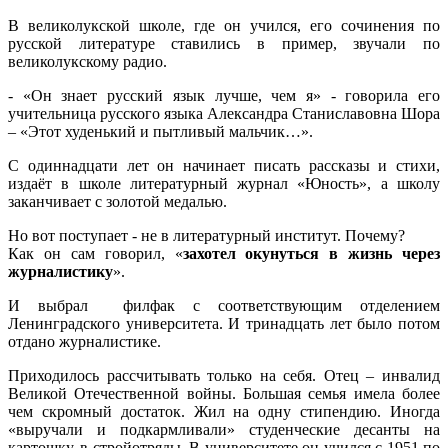
В великолукской школе, где он учился, его сочинения по
русской литературе ставились в пример, звучали по
великолукскому радио.
- «Он знает русский язык лучше, чем я» - говорила его
учительница русского языка Александра Станиславовна Шора
– «Этот худенький и пытливый мальчик…».
С одиннадцати лет он начинает писать рассказы и стихи,
издаёт в школе литературный журнал «Юность», а школу
заканчивает с золотой медалью.
Но вот поступает - не в литературный институт. Почему?
Как он сам говорил, «
захотел окунуться в жизнь через
журналистику
».
И выбрал филфак с соответствующим отделением
Ленинградского университета. И тринадцать лет было потом
отдано журналистике.
Приходилось рассчитывать только на себя. Отец – инвалид
Великой Отечественной войны. Большая семья имела более
чем скромный достаток. Жил на одну стипендию. Иногда
«выручали и подкармливали» студенческие десанты на
картошку, в стройотряды. В университете он учился с 1951 по