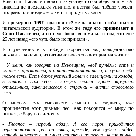
Валентин Павлович вовсе не чувствует себя обделённым. Он
никогда не предавался унынию, а всегда был твёрдо уверен,
что рано или поздно его книги придут к людям.
И примерно с
1997 года
они всё же начинают пробиваться к
читательской аудитории. В этом же
году его принимают в
Союз Писателей
, и он с улыбкой вспоминал о том, что ещё
25 лет назад «его чуть было не приняли».
Его уверенность в победе творчества над обыденностью
исходила, конечно, из оптимистического восприятия жизни:
- У меня, как говорят на Псковщине, «всё путём»: есть и
звание с признанием, и читатели-почитатели, и кусок хлеба
тоже есть. Есть даже уютный халат с валенцами на холода,
в которых сам себе я кажусь кем-то вроде барсучка-
отшельника, закопавшегося в строчки – листы словесного
леса…
О многом ему, умеющему слышать и слушать, уже
прошелестел этот дивный лес. Как говорится «с миру по
нитке», с бору по листочку…
- Главное – первый абзац. А его порой приходится
перелопачивать раз по пять, прежде, чем будет найден
верный камертон, и слова строкою потекут: колоритные,