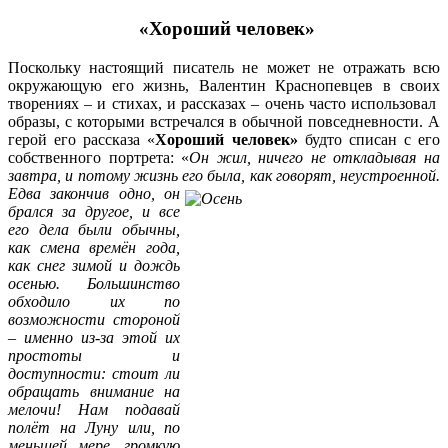
«Хороший человек»
Поскольку настоящий писатель не может не отражать всю
окружающую его жизнь, Валентин Краснопевцев в своих
творениях – и стихах, и рассказах – очень часто использовал
образы, с которыми встречался в обычной повседневности. А
герой его рассказа «
Хороший человек»
будто списан с его
собственного портрета: «
Он жил, ничего не откладывая на
завтра, и потому жизнь его была, как говорят, неустроенной.
Едва закончив одно, он
брался за другое, и все
его дела были обычны,
как смена времён года,
как снег зимой и дождь
осенью. Большинство
обходило их по
возможности стороной
– именно из-за этой их
простоты и
доступности: стоит ли
обращать внимание на
мелочи! Нам подавай
полёт на Луну или, по
меньшей мере, громкую