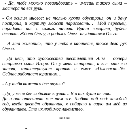
- Да, тебе можно позавидовать – имеешь такого сына –
мастера на все руки.
- Он осилил многое: не только кухню обустроил, он и дачу
построил, и картину может нарисовать… Мой первенец,
порадовал нас с самого начала. Врачи говорили, будет
девочка. Ждали Ольгу, а родился Олег– неудавшаяся Ольга.
- А эта живопись, что у тебя в кабинете, тоже дело рук
Олега.
- Да нет, это художества шестилетней Яны – дочери
старшего сына Игоря. Он у меня аспирант, и все, кто его
знают, характеризуют кратко и ёмко: «Головастый!».
Сейчас работает юристом…
- А у тебя кажется две внучки?
- Да, у меня две любимые внучки… Я в них души не чаю.
Да и они отвечают мне тем же. Любят мой мёд: каждый
год, когда цветёт одуванчик, я собираю и варю им мёд из
одуванчиков. Это их любимое лакомство.
*****