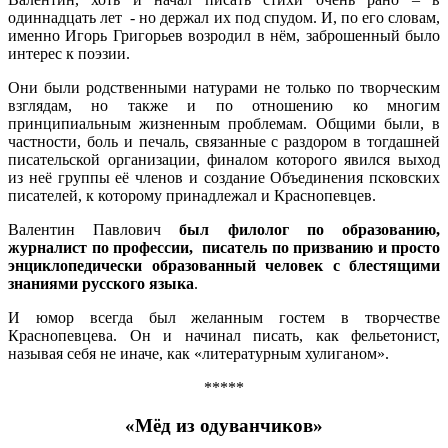
одиннадцать лет - но держал их под спудом. И, по его словам,
именно Игорь Григорьев возродил в нём, заброшенный было
интерес к поэзии.
Они были родственными натурами не только по творческим
взглядам, но также и по отношению ко многим
принципиальным жизненным проблемам. Общими были, в
частности, боль и печаль, связанные с раздором в тогдашней
писательской организации, финалом которого явился выход
из неё группы её членов и создание Объединения псковских
писателей, к которому принадлежал и Краснопевцев.
Валентин Павлович
был филолог по образованию,
журналист по профессии, писатель по призванию и просто
энциклопедически образованный человек с блестящими
знаниями русского языка
.
И юмор всегда был желанным гостем в творчестве
Краснопевцева. Он и начинал писать, как фельетонист,
называя себя не иначе, как «литературным хулиганом».
*****
«Мёд из одуванчиков»