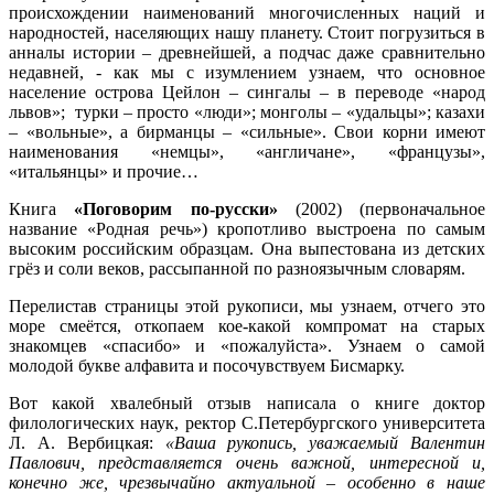
происхождении наименований многочисленных наций и
народностей, населяющих нашу планету. Стоит погрузиться в
анналы истории – древнейшей, а подчас даже сравнительно
недавней, - как мы с изумлением узнаем, что основное
население острова Цейлон – сингалы – в переводе «народ
львов»; турки – просто «люди»; монголы – «удальцы»; казахи
– «вольные», а бирманцы – «сильные». Свои корни имеют
наименования «немцы», «англичане», «французы»,
«итальянцы» и прочие…
Книга
«Поговорим по-русски»
(2002) (первоначальное
название «Родная речь») кропотливо выстроена по самым
высоким российским образцам. Она выпестована из детских
грёз и соли веков, рассыпанной по разноязычным словарям.
Перелистав страницы этой рукописи, мы узнаем, отчего это
море смеётся, откопаем кое-какой компромат на старых
знакомцев «спасибо» и «пожалуйста». Узнаем о самой
молодой букве алфавита и посочувствуем Бисмарку.
Вот какой хвалебный отзыв написала о книге доктор
филологических наук, ректор С.Петербургского университета
Л. А. Вербицкая:
«Ваша рукопись, уважаемый Валентин
Павлович, представляется очень важной, интересной и,
конечно же, чрезвычайно актуальной – особенно в наше