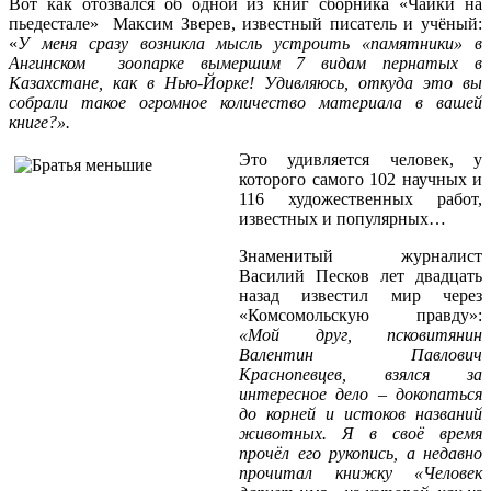
Вот как отозвался об одной из книг сборника «Чайки на
пьедестале» Максим Зверев, известный писатель и учёный:
«
У меня сразу возникла мысль устроить «памятники» в
Ангинском зоопарке вымершим 7 видам пернатых в
Казахстане, как в Нью-Йорке! Удивляюсь, откуда это вы
собрали такое огромное количество материала в вашей
книге?».
Это удивляется человек, у
которого самого 102 научных и
116 художественных работ,
известных и популярных…
Знаменитый журналист
Василий Песков лет двадцать
назад известил мир через
«Комсомольскую правду»:
«Мой друг, псковитянин
Валентин Павлович
Краснопевцев, взялся за
интересное дело – докопаться
до корней и истоков названий
животных. Я в своё время
прочёл его рукопись, а недавно
прочитал книжку «Человек