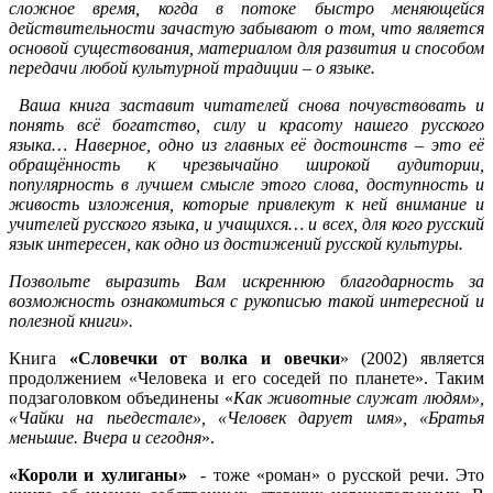
сложное время, когда в потоке быстро меняющейся
действительности зачастую забывают о том, что является
основой существования, материалом для развития и способом
передачи любой культурной традиции – о языке.
Ваша книга заставит читателей снова почувствовать и
понять всё богатство, силу и красоту нашего русского
языка… Наверное, одно из главных её достоинств – это её
обращённость к чрезвычайно широкой аудитории,
популярность в лучшем смысле этого слова, доступность и
живость изложения, которые привлекут к ней внимание и
учителей русского языка, и учащихся… и всех, для кого русский
язык интересен, как одно из достижений русской культуры.
Позвольте выразить Вам искреннюю благодарность за
возможность ознакомиться с рукописью такой интересной и
полезной книги».
Книга
«Словечки от волка и овечки
» (2002) является
продолжением «Человека и его соседей по планете». Таким
подзаголовком объединены «
Как животные служат людям»,
«Чайки на пьедестале», «Человек дарует имя», «Братья
меньшие. Вчера и сегодня
».
«Короли и хулиганы»
- тоже «роман» о русской речи. Это