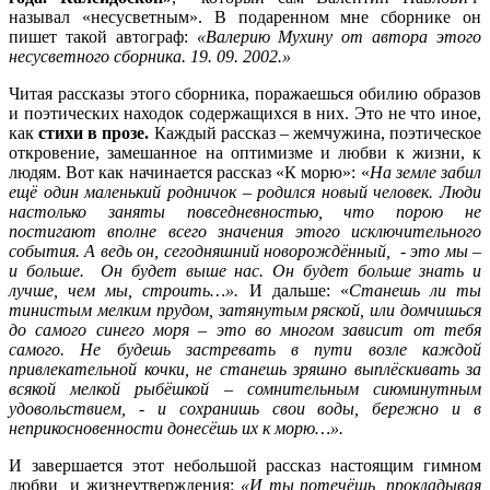
называл «несусветным». В подаренном мне сборнике он
пишет такой автограф:
«Валерию Мухину от автора этого
несусветного сборника. 19. 09. 2002.»
Читая рассказы этого сборника, поражаешься обилию образов
и поэтических находок содержащихся в них. Это не что иное,
как
стихи в прозе.
Каждый рассказ – жемчужина, поэтическое
откровение, замешанное на оптимизме и любви к жизни, к
людям. Вот как начинается рассказ «К морю»: «
На земле забил
ещё один маленький родничок – родился новый человек. Люди
настолько заняты повседневностью, что порою не
постигают вполне всего значения этого исключительного
события. А ведь он, сегодняшний новорождённый, - это мы –
и больше. Он будет выше нас. Он будет больше знать и
лучше, чем мы, строить…».
И дальше: «
Станешь ли ты
тинистым мелким прудом, затянутым ряской, или домчишься
до самого синего моря – это во многом зависит от тебя
самого. Не будешь застревать в пути возле каждой
привлекательной кочки, не станешь зряшно выплёскивать за
всякой мелкой рыбёшкой – сомнительным сиюминутным
удовольствием, - и сохранишь свои воды, бережно и в
неприкосновенности донесёшь их к морю…».
И завершается этот небольшой рассказ настоящим гимном
любви и жизнеутверждения:
«И ты потечёшь, прокладывая