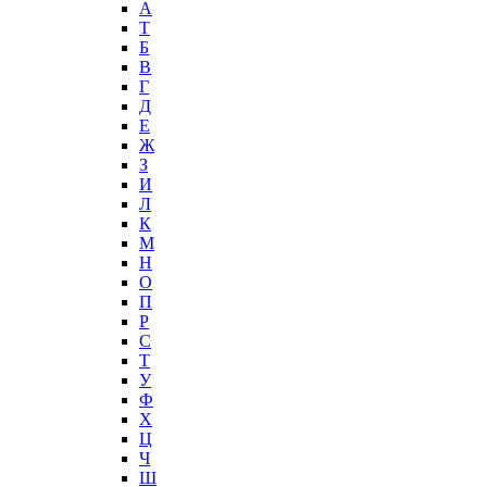
А
T
Б
В
Г
Д
Е
Ж
З
И
Л
К
М
Н
О
П
Р
С
Т
У
Ф
Х
Ц
Ч
Ш