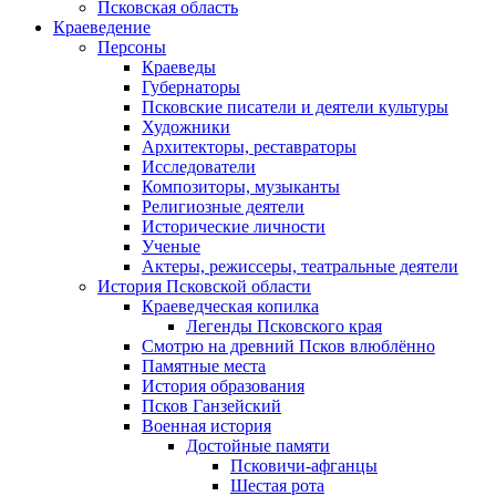
Псковская область
Краеведение
Персоны
Краеведы
Губернаторы
Псковские писатели и деятели культуры
Художники
Архитекторы, реставраторы
Исследователи
Композиторы, музыканты
Религиозные деятели
Исторические личности
Ученые
Актеры, режиссеры, театральные деятели
История Псковской области
Краеведческая копилка
Легенды Псковского края
Смотрю на древний Псков влюблённо
Памятные места
История образования
Псков Ганзейский
Военная история
Достойные памяти
Псковичи-афганцы
Шестая рота