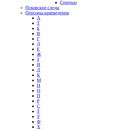
Спецназ
Псковские следы
Персоны краеведения
А
T
Б
В
Г
Д
Е
Ж
З
И
Л
К
М
Н
О
П
Р
С
Т
У
Ф
Х