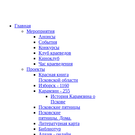
Главная
Мероприятия
Анонсы
События
Конкурсы
Клуб краеведов
Киноклуб
Час краеведения
Проекты
Красная книга
Псковской области
Изборск - 1160
Карамзин - 255
История Карамзина о
Пскове
Псковские пятницы
Псковские
пятницы. Дома.
Литературная карта
Библиотур
Архив - онлайн