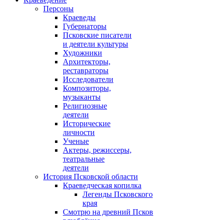
Персоны
Краеведы
Губернаторы
Псковские писатели
и деятели культуры
Художники
Архитекторы,
реставраторы
Исследователи
Композиторы,
музыканты
Религиозные
деятели
Исторические
личности
Ученые
Актеры, режиссеры,
театральные
деятели
История Псковской области
Краеведческая копилка
Легенды Псковского
края
Смотрю на древний Псков