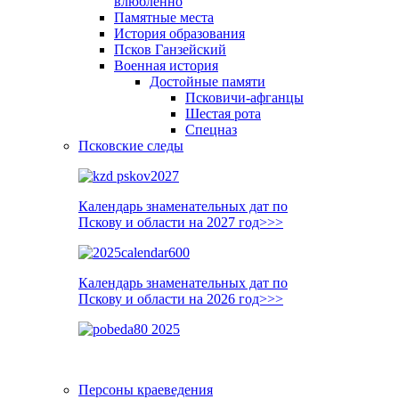
влюблённо
Памятные места
История образования
Псков Ганзейский
Военная история
Достойные памяти
Псковичи-афганцы
Шестая рота
Спецназ
Псковские следы
Календарь знаменательных дат по
Пскову и области на 2027 год>>>
Календарь знаменательных дат по
Пскову и области на 2026 год>>>
Персоны краеведения