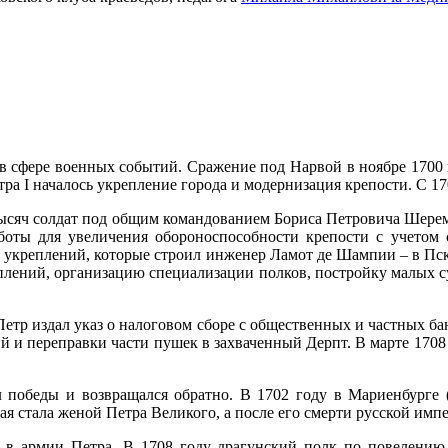
 в сфере военных событий. Сражение под Нарвой в ноябре 1700
а I началось укрепление города и модернизация крепости. С 170
тысяч солдат под общим командованием Бориса Петровича Шереме
боты для увеличения обороноспособности крепости с учетом 
ем укреплений, которые строил инженер Ламот де Шампии – в П
еплений, организацию специализации полков, постройку малых с
етр издал указ о налоговом сборе с общественных и частных ба
 и переправки части пушек в захваченный Дерпт. В марте 1708 
 победы и возвращался обратно. В 1702 году в Мариенбурге 
ая стала женой Петра Великого, а после его смерти русской имп
ь в армии Петра. В 1708 году драгунский полк по повелению