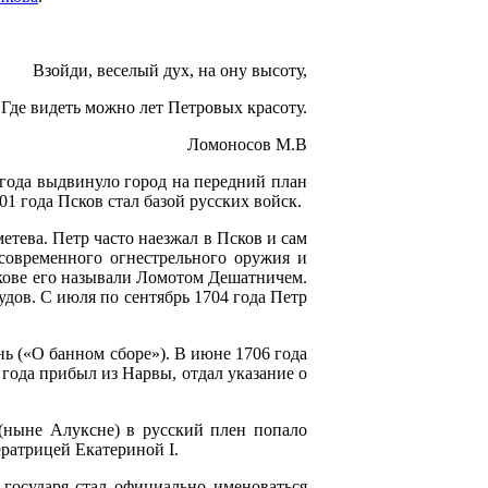
Взойди, веселый дух, на ону высоту,
Где видеть можно лет Петровых красоту.
Ломоносов М.В
 года выдвинуло город на передний план
1 года Псков стал базой русских войск.
тева. Петр часто наезжал в Псков и сам
современного огнестрельного оружия и
скове его называли Ломотом Дешатничем.
удов. С июля по сентябрь 1704 года Петр
нь («О банном сборе»). В июне 1706 года
года прибыл из Нарвы, отдал указание о
(ныне Алуксне) в русский плен попало
ератрицей Екатериной I.
 государя стал официально именоваться