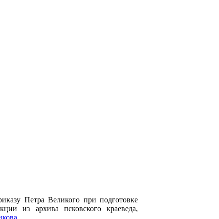
иказу Петра Великого при подготовке
кции из архива псковского краеведа,
икова
.