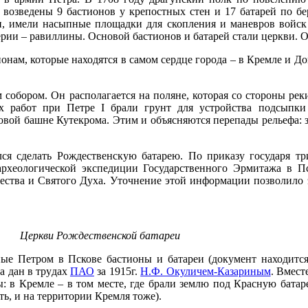
 возведены 9 бастионов у крепостных стен и 17 батарей по б
 имели насыпные площадки для скопления и маневров войск 
рии – равиллины. Основой бастионов и батарей стали церкви. 
нам, которые находятся в самом сердце города – в Кремле и До
м собором. Он располагается на поляне, которая со стороны р
х работ при Петре I брали грунт для устройства подсыпки
вой башне Кутекрома. Этим и объясняются перепады рельефа: з
я сделать Рождественскую батарею. По приказу государя тр
рхеологической экспедиции Государственного Эрмитажа в Пс
дества и Святого Духа. Уточнение этой информации позволило
Церкви Рождественской батареи
ые Петром в Пскове бастионы и батареи (документ находится
а дан в трудах
ПАО
за 1915г.
Н.Ф. Окуличем-Казариным
. Вмест
: в Кремле – в том месте, где брали землю под Красную батар
ть, и на территории Кремля тоже).