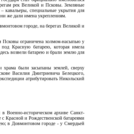
ерегам рек Великой и Псковы. Земляные
– кавальеры, специальные укрытия для
Они же дали имена укреплениям.
вмонтовом городе, на берегах Великой и
еки Псковы ограничена холмом-насыпью у
 под Красную батарею, которая имела
десь возвели батарею и брали землю для
и храма были засыпаны землей, сверху
кове Василия Дмитриевича Белецкого,
 экспедиции атрибутировать Никольский
 в Военно-историческом архиве Санкт-
е с Красной и Рождественской батареями
ею; в Довмонтовом городе - у Смердьей