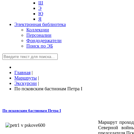
Щ
Э
Ю
Я
Электронная библиотека
Коллекции
Персоналии
Фондодержатели
Поиск по ЭБ
Главная
|
Маршруты
|
Экскурсии
|
По псковским бастионам Петра I
По псковским бастионам Петра I
Маршрут проход
Северной войны
председателя Пск