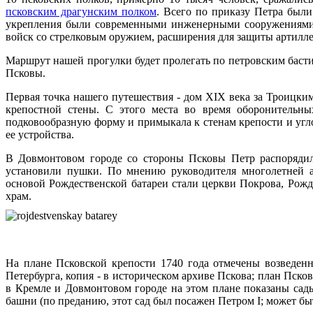
псковским драгунским полком
. Всего по приказу Петра были
укрепления были современными инженерными сооружениями,
войск со стрелковым оружием, расширения для защиты артилле
Маршрут нашей прогулки будет пролегать по петровским бастио
Псковы.
Первая точка нашего путешествия - дом XIX века за Троицки
крепостной стены. С этого места во время оборонительны
подковообразную форму и примыкала к стенам крепости и угло
ее устройства.
В Довмонтовом городе со стороны Псковы Петр распорядилс
установили пушки. По мнению руководителя многолетней а
основой Рождественской батареи стали церкви Покрова, Рож
храм.
На плане Псковской крепости 1740 года отмечены возведенн
Петербурга, копия - в историческом архиве Пскова; план Псков
в Кремле и Довмонтовом городе на этом плане показаны сады
башни (по преданию, этот сад был посажен Петром I; может бы