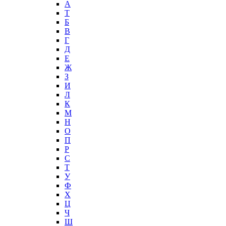
А
T
Б
В
Г
Д
Е
Ж
З
И
Л
К
М
Н
О
П
Р
С
Т
У
Ф
Х
Ц
Ч
Ш