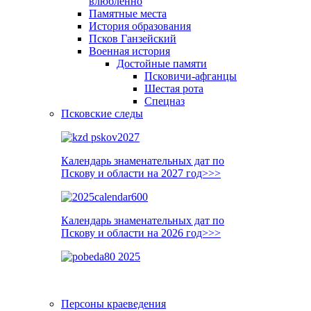
влюблённо
Памятные места
История образования
Псков Ганзейский
Военная история
Достойные памяти
Псковичи-афганцы
Шестая рота
Спецназ
Псковские следы
Календарь знаменательных дат по
Пскову и области на 2027 год>>>
Календарь знаменательных дат по
Пскову и области на 2026 год>>>
Персоны краеведения