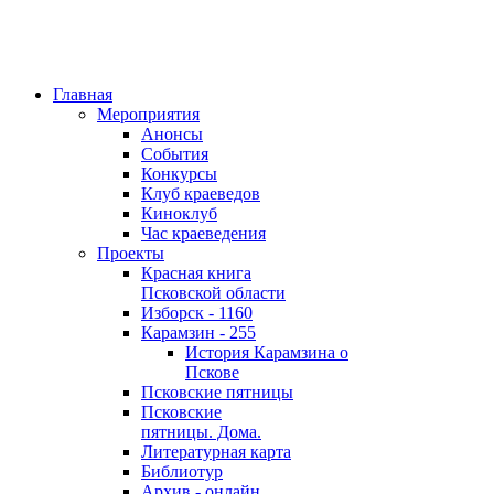
Главная
Мероприятия
Анонсы
События
Конкурсы
Клуб краеведов
Киноклуб
Час краеведения
Проекты
Красная книга
Псковской области
Изборск - 1160
Карамзин - 255
История Карамзина о
Пскове
Псковские пятницы
Псковские
пятницы. Дома.
Литературная карта
Библиотур
Архив - онлайн