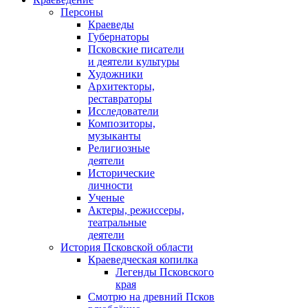
Персоны
Краеведы
Губернаторы
Псковские писатели
и деятели культуры
Художники
Архитекторы,
реставраторы
Исследователи
Композиторы,
музыканты
Религиозные
деятели
Исторические
личности
Ученые
Актеры, режиссеры,
театральные
деятели
История Псковской области
Краеведческая копилка
Легенды Псковского
края
Смотрю на древний Псков