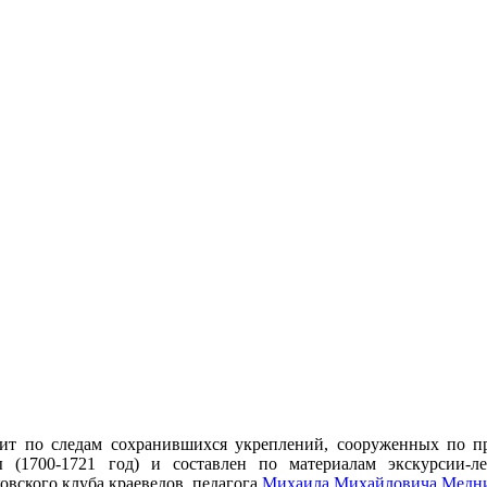
ит по следам сохранившихся укреплений, сооруженных по пр
 (1700-1721 год) и составлен по материалам экскурсии-ле
овского клуба краеведов, педагога
Михаила Михайловича Медн