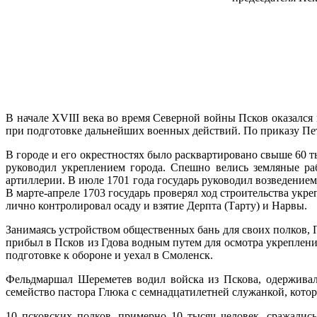
В начале XVIII века во время Северной войны Псков оказался
при подготовке дальнейших военных действий. По приказу Петр
В городе и его окрестностях было расквартировано свыше 60 
руководил укреплением города. Спешно велись земляные ра
артиллерии. В июле 1701 года государь руководил возведени
В марте-апреле 1703 государь проверял ход строительства укр
лично контролировал осаду и взятие Дерпта (Тарту) и Нарвы.
Занимаясь устройством общественных бань для своих полков, П
прибыл в Псков из Гдова водным путем для осмотра укреплений
подготовке к обороне и уехал в Смоленск.
Фельдмаршал Шереметев водил войска из Пскова, одерживал
семейство пастора Глюка с семнадцатилетней служанкой, котор
10 псковских полков, примерно 10 тысяч человек, сражалис