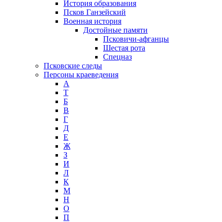
История образования
Псков Ганзейский
Военная история
Достойные памяти
Псковичи-афганцы
Шестая рота
Спецназ
Псковские следы
Персоны краеведения
А
T
Б
В
Г
Д
Е
Ж
З
И
Л
К
М
Н
О
П