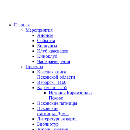
Главная
Мероприятия
Анонсы
События
Конкурсы
Клуб краеведов
Киноклуб
Час краеведения
Проекты
Красная книга
Псковской области
Изборск - 1160
Карамзин - 255
История Карамзина о
Пскове
Псковские пятницы
Псковские
пятницы. Дома.
Литературная карта
Библиотур
Архив - онлайн