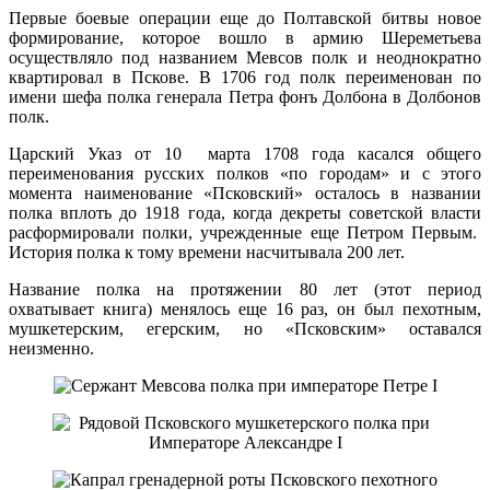
Первые боевые операции еще до Полтавской битвы новое
формирование, которое вошло в армию Шереметьева
осуществляло под названием Мевсов полк и неоднократно
квартировал в Пскове. В 1706 год полк переименован по
имени шефа полка генерала Петра фонъ Долбона в Долбонов
полк.
Царский Указ от 10 марта 1708 года касался общего
переименования русских полков «по городам» и с этого
момента наименование «Псковский» осталось в названии
полка вплоть до 1918 года, когда декреты советской власти
расформировали полки, учрежденные еще Петром Первым.
История полка к тому времени насчитывала 200 лет.
Название полка на протяжении 80 лет (этот период
охватывает книга) менялось еще 16 раз, он был пехотным,
мушкетерским, егерским, но «Псковским» оставался
неизменно.