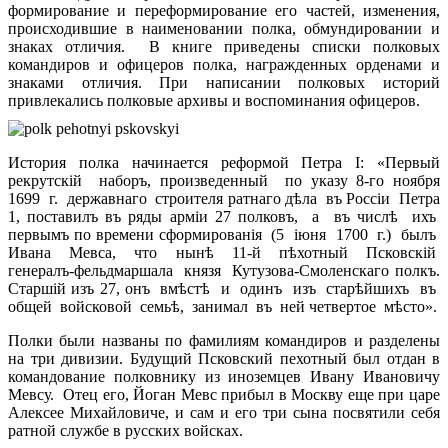
формирование и переформирование его частей, изменения,
происходившие в наименовании полка, обмундировании и
знаках отличия. В книге приведены списки полковых
командиров и офицеров полка, награжденных орденами и
знаками отличия. При написании полковых историй
привлекались полковые архивы и воспоминания офицеров.
История полка начинается реформой Петра I: «Первый
рекрутскій наборъ, произведенный по указу 8-го ноября
1699 г. державнаго строителя ратнаго дѣла въ Россіи Петра
1, поставилъ въ ряды арміи 27 полковъ, а въ числѣ ихъ
первымъ по времени сформированія (5 іюня 1700 г.) былъ
Ивана Мевса, что нынѣ 11-й пѣхотный Псковскій
генералъ-фельдмаршала князя Кутузова-Смоленскаго полкъ.
Старшій изъ 27, онъ вмѣстѣ и одинъ изъ старѣйшихъ въ
общей войсковой семьѣ, занимал въ ней четвертое мѣсто».
Полки были названы по фамилиям командиров и разделены
на три дивизии. Будущий Псковский пехотный был отдан в
командование полковнику из иноземцев Ивану Ивановичу
Мевсу. Отец его, Йоган Мевс прибыл в Москву еще при царе
Алексее Михайловиче, и сам и его три сына посвятили себя
ратной службе в русских войсках.