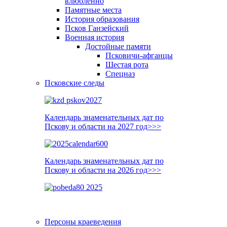
влюблённо
Памятные места
История образования
Псков Ганзейский
Военная история
Достойные памяти
Псковичи-афганцы
Шестая рота
Спецназ
Псковские следы
Календарь знаменательных дат по
Пскову и области на 2027 год>>>
Календарь знаменательных дат по
Пскову и области на 2026 год>>>
Персоны краеведения