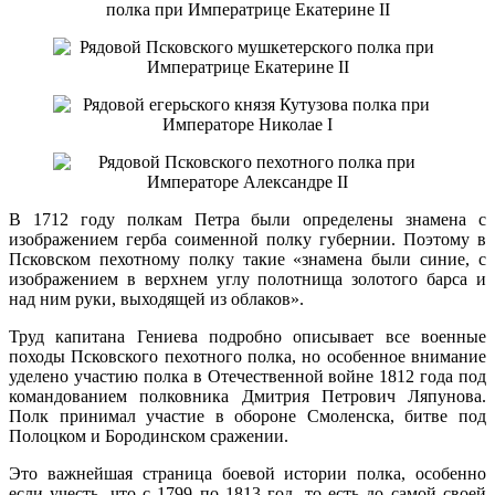
В 1712 году полкам Петра были определены знамена с
изображением герба соименной полку губернии. Поэтому в
Псковском пехотному полку такие «знамена были синие, с
изображением в верхнем углу полотнища золотого барса и
над ним руки, выходящей из облаков».
Труд капитана Гениева подробно описывает все военные
походы Псковского пехотного полка, но особенное внимание
уделено участию полка в Отечественной войне 1812 года под
командованием полковника Дмитрия Петрович Ляпунова.
Полк принимал участие в обороне Смоленска, битве под
Полоцком и Бородинском сражении.
Это важнейшая страница боевой истории полка, особенно
если учесть, что с 1799 по 1813 год, то есть до самой своей