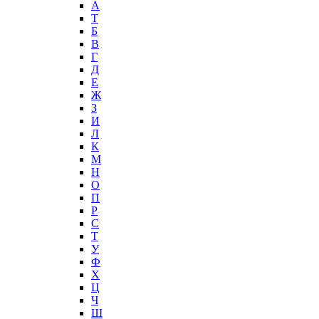
А
T
Б
В
Г
Д
Е
Ж
З
И
Л
К
М
Н
О
П
Р
С
Т
У
Ф
Х
Ц
Ч
Ш