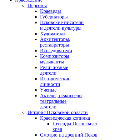
Персоны
Краеведы
Губернаторы
Псковские писатели
и деятели культуры
Художники
Архитекторы,
реставраторы
Исследователи
Композиторы,
музыканты
Религиозные
деятели
Исторические
личности
Ученые
Актеры, режиссеры,
театральные
деятели
История Псковской области
Краеведческая копилка
Легенды Псковского
края
Смотрю на древний Псков