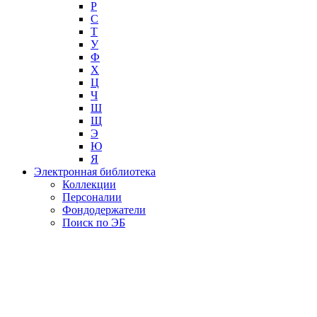
Р
С
Т
У
Ф
Х
Ц
Ч
Ш
Щ
Э
Ю
Я
Электронная библиотека
Коллекции
Персоналии
Фондодержатели
Поиск по ЭБ