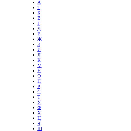
А
T
Б
В
Г
Д
Е
Ж
З
И
Л
К
М
Н
О
П
Р
С
Т
У
Ф
Х
Ц
Ч
Ш