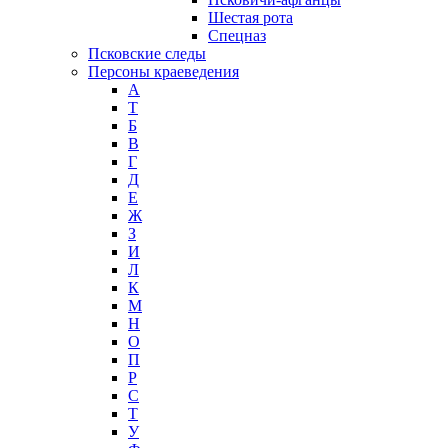
Шестая рота
Спецназ
Псковские следы
Персоны краеведения
А
T
Б
В
Г
Д
Е
Ж
З
И
Л
К
М
Н
О
П
Р
С
Т
У