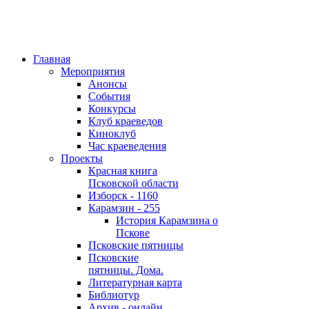
Главная
Мероприятия
Анонсы
События
Конкурсы
Клуб краеведов
Киноклуб
Час краеведения
Проекты
Красная книга
Псковской области
Изборск - 1160
Карамзин - 255
История Карамзина о
Пскове
Псковские пятницы
Псковские
пятницы. Дома.
Литературная карта
Библиотур
Архив - онлайн