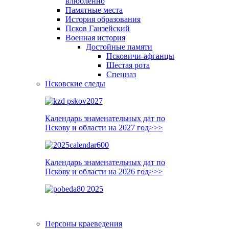
влюблённо
Памятные места
История образования
Псков Ганзейский
Военная история
Достойные памяти
Псковичи-афганцы
Шестая рота
Спецназ
Псковские следы
Календарь знаменательных дат по
Пскову и области на 2027 год>>>
Календарь знаменательных дат по
Пскову и области на 2026 год>>>
Персоны краеведения