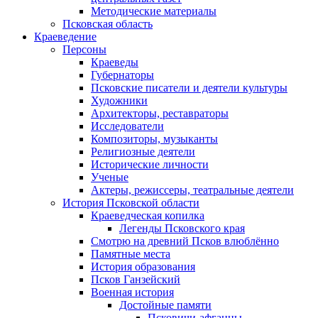
Методические материалы
Псковская область
Краеведение
Персоны
Краеведы
Губернаторы
Псковские писатели и деятели культуры
Художники
Архитекторы, реставраторы
Исследователи
Композиторы, музыканты
Религиозные деятели
Исторические личности
Ученые
Актеры, режиссеры, театральные деятели
История Псковской области
Краеведческая копилка
Легенды Псковского края
Смотрю на древний Псков влюблённо
Памятные места
История образования
Псков Ганзейский
Военная история
Достойные памяти
Псковичи-афганцы