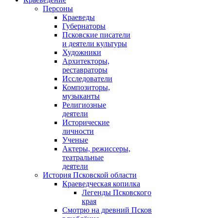
Персоны
Краеведы
Губернаторы
Псковские писатели
и деятели культуры
Художники
Архитекторы,
реставраторы
Исследователи
Композиторы,
музыканты
Религиозные
деятели
Исторические
личности
Ученые
Актеры, режиссеры,
театральные
деятели
История Псковской области
Краеведческая копилка
Легенды Псковского
края
Смотрю на древний Псков