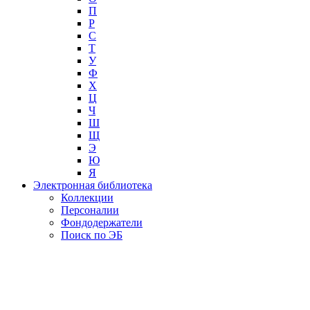
П
Р
С
Т
У
Ф
Х
Ц
Ч
Ш
Щ
Э
Ю
Я
Электронная библиотека
Коллекции
Персоналии
Фондодержатели
Поиск по ЭБ