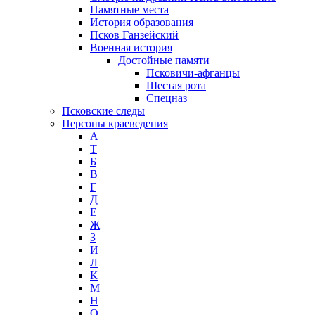
Памятные места
История образования
Псков Ганзейский
Военная история
Достойные памяти
Псковичи-афганцы
Шестая рота
Спецназ
Псковские следы
Персоны краеведения
А
T
Б
В
Г
Д
Е
Ж
З
И
Л
К
М
Н
О