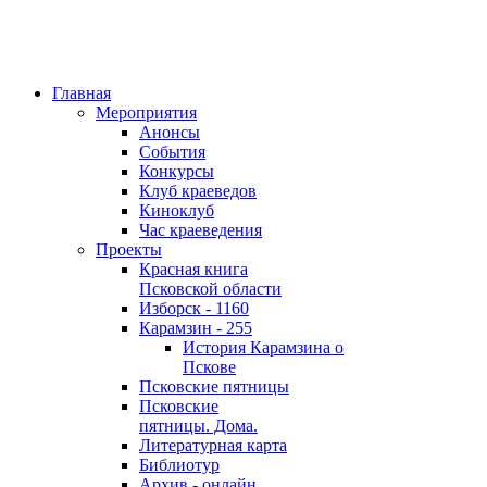
Главная
Мероприятия
Анонсы
События
Конкурсы
Клуб краеведов
Киноклуб
Час краеведения
Проекты
Красная книга
Псковской области
Изборск - 1160
Карамзин - 255
История Карамзина о
Пскове
Псковские пятницы
Псковские
пятницы. Дома.
Литературная карта
Библиотур
Архив - онлайн