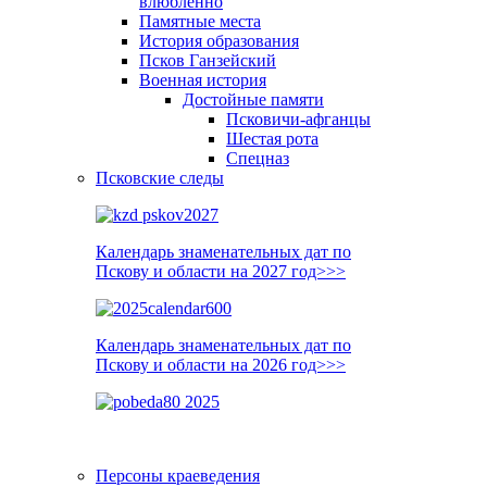
влюблённо
Памятные места
История образования
Псков Ганзейский
Военная история
Достойные памяти
Псковичи-афганцы
Шестая рота
Спецназ
Псковские следы
Календарь знаменательных дат по
Пскову и области на 2027 год>>>
Календарь знаменательных дат по
Пскову и области на 2026 год>>>
Персоны краеведения