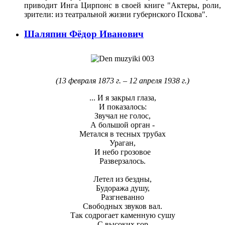
приводит Инга Цирпонс в своей книге "Актеры, роли,
зрители: из театральной жизни губернского Пскова".
Шаляпин Фёдор Иванович
(13 февраля 1873 г. – 12 апреля 1938 г.)
... И я закрыл глаза,
И показалось:
Звучал не голос,
А большой орган -
Метался в тесных трубах
Ураган,
И небо грозовое
Разверзалось.
Летел из бездны,
Будоража душу,
Разгневанно
Свободных звуков вал.
Так содрогает каменную сушу
С высоких гор