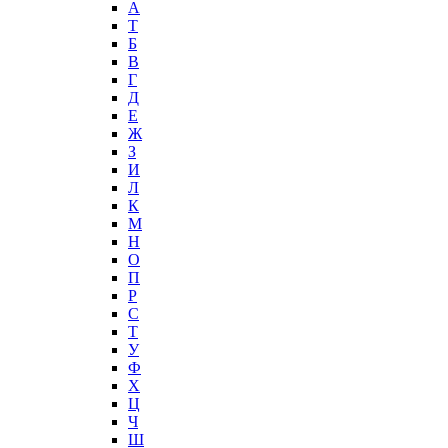
А
T
Б
В
Г
Д
Е
Ж
З
И
Л
К
М
Н
О
П
Р
С
Т
У
Ф
Х
Ц
Ч
Ш