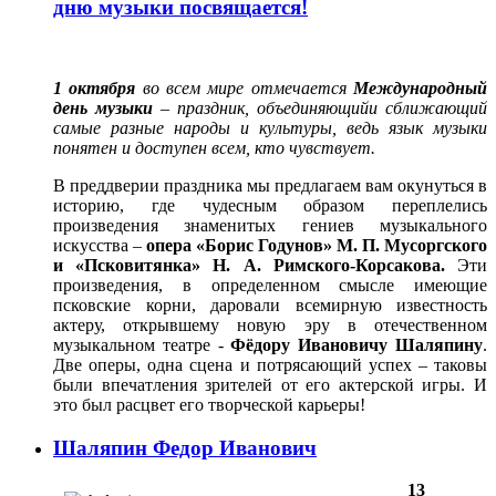
дню музыки посвящается!
1 октября
во всем мире отмечается
Международный
день музыки
– праздник, объединяющий
и сближающий
самые разные народы и культуры, ведь язык музыки
понятен и доступен всем, кто чувствует.
В преддверии праздника мы предлагаем вам окунуться в
историю, где чудесным образом переплелись
произведения знаменитых гениев музыкального
искусства –
опера «Борис Годунов» М. П. Мусоргского
и «Псковитянка» Н. А. Римского-Корсакова.
Эти
произведения, в определенном смысле имеющие
псковские корни, даровали всемирную известность
актеру, открывшему новую эру в отечественном
музыкальном театре -
Фёдору Ивановичу Шаляпину
.
Две оперы, одна сцена и потрясающий успех – таковы
были впечатления зрителей от его актерской игры. И
это был расцвет его творческой карьеры!
Шаляпин Федор Иванович
13