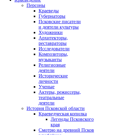
Персоны
Краеведы
Губернаторы
Псковские писатели
и деятели культуры
Художники
Архитекторы,
реставраторы
Исследователи
Композиторы,
музыканты
Религиозные
деятели
Исторические
личности
Ученые
Актеры, режиссеры,
театральные
деятели
История Псковской области
Краеведческая копилка
Легенды Псковского
края
Смотрю на древний Псков