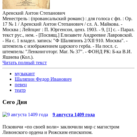
Аренский Антон Степанович
Менестрель : (провансальский романс) : для голоса с фп. : Op.
17 № 1 / Аренский Антон Степанович / сл. А. Майкова. -
Москва ; Лейпциг : П. Юргенсон, ценз. 1903. - 9, [1] с. - Парал.
текст рус., нем. - [Посвящ.] Елизавете Андреевне Лавровской.
- На с. 1 владел. запись: "Ф Шаляпинъ 2/XII 910. Москва". -
штемпель с изображением царского герба. - На посл. с.
штемпель: "Ленкниготорг. Маг. № 37". - ФОНД РК: Б-ка В.И.
Яшнева (Кол.).
Читать полный текст
музыкант
Шаляпин Федор Иванович
певец
театр
Сего Дня
9 августа 1409 года
Псковичи «по своей воли» заключили мир с магистром
Ливонского ордена и Рижским епископом.