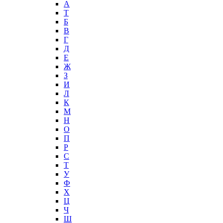
А
T
Б
В
Г
Д
Е
Ж
З
И
Л
К
М
Н
О
П
Р
С
Т
У
Ф
Х
Ц
Ч
Ш