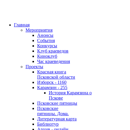
Главная
Мероприятия
Анонсы
События
Конкурсы
Клуб краеведов
Киноклуб
Час краеведения
Проекты
Красная книга
Псковской области
Изборск - 1160
Карамзин - 255
История Карамзина о
Пскове
Псковские пятницы
Псковские
пятницы. Дома.
Литературная карта
Библиотур
Архив - онлайн