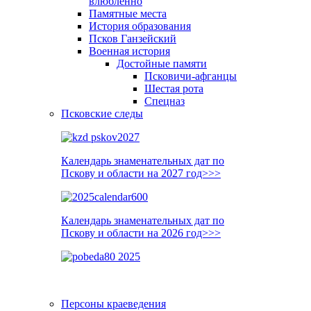
влюблённо
Памятные места
История образования
Псков Ганзейский
Военная история
Достойные памяти
Псковичи-афганцы
Шестая рота
Спецназ
Псковские следы
Календарь знаменательных дат по
Пскову и области на 2027 год>>>
Календарь знаменательных дат по
Пскову и области на 2026 год>>>
Персоны краеведения