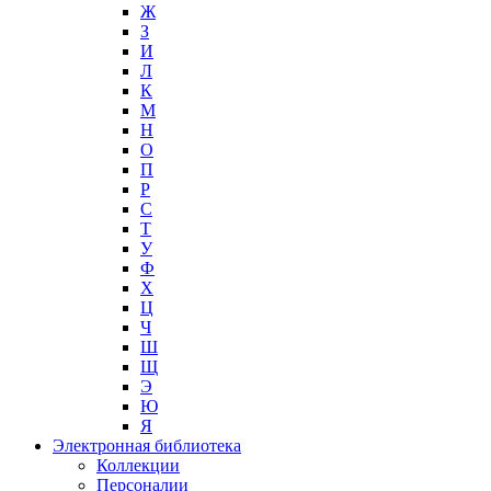
Ж
З
И
Л
К
М
Н
О
П
Р
С
Т
У
Ф
Х
Ц
Ч
Ш
Щ
Э
Ю
Я
Электронная библиотека
Коллекции
Персоналии