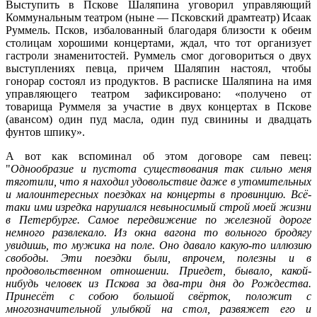
Выступить в Пскове Шаляпина уговорил управляющий
Коммунальным театром (ныне — Псковский драмтеатр) Исаак
Руммель. Псков, избалованный благодаря близости к обеим
столицам хорошими концертами, ждал, что тот организует
гастроли знаменитостей. Руммель смог договориться о двух
выступлениях певца, причем Шаляпин настоял, чтобы
гонорар состоял из продуктов. В расписке Шаляпина на имя
управляющего театром зафиксировано: «получено от
товарища Руммеля за участие в двух концертах в Пскове
(авансом) один пуд масла, один пуд свинины и двадцать
фунтов шпику».
А вот как вспоминал об этом договоре сам певец:
"
Однообразие и пустота существования так сильно меня
тяготили, что я находил удовольствие даже в утомительных
и малоинтересных поездках на концерты в провинцию. Всё-
таки ими изредка нарушался невыносимый строй моей жизни
в Петербурге. Самое передвижение по железной дороге
немного развлекало. Из окна вагона то вольного бродягу
увидишь, то мужика на поле. Оно давало какую-то иллюзию
свободы. Эти поездки были, впрочем, полезны и в
продовольственном отношении. Приедет, бывало, какой-
нибудь человек из Пскова за два-три дня до Рождества.
Принесёт с собою большой свёрток, положит с
многозначительной улыбкой на стол, развяжет его и