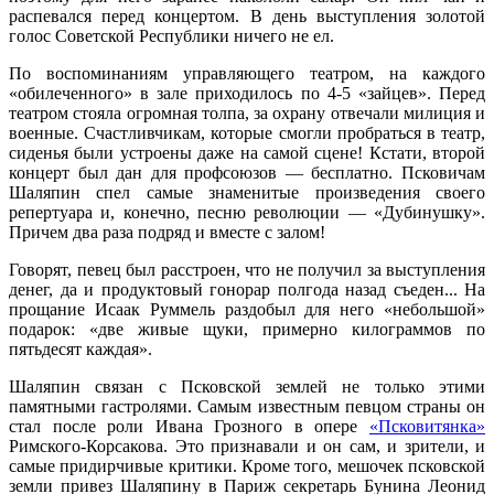
распевался перед концертом. В день выступления золотой
голос Советской Республики ничего не ел.
По воспоминаниям управляющего театром, на каждого
«обилеченного» в зале приходилось по 4-5 «зайцев». Перед
театром стояла огромная толпа, за охрану отвечали милиция и
военные. Счастливчикам, которые смогли пробраться в театр,
сиденья были устроены даже на самой сцене! Кстати, второй
концерт был дан для профсоюзов — бесплатно. Псковичам
Шаляпин спел самые знаменитые произведения своего
репертуара и, конечно, песню революции — «Дубинушку».
Причем два раза подряд и вместе с залом!
Говорят, певец был расстроен, что не получил за выступления
денег, да и продуктовый гонорар полгода назад съеден... На
прощание Исаак Руммель раздобыл для него «небольшой»
подарок: «две живые щуки, примерно килограммов по
пятьдесят каждая».
Шаляпин связан с Псковской землей не только этими
памятными гастролями. Самым известным певцом страны он
стал после роли Ивана Грозного в опере
«Псковитянка»
Римского-Корсакова. Это признавали и он сам, и зрители, и
самые придирчивые критики. Кроме того, мешочек псковской
земли привез Шаляпину в Париж секретарь Бунина Леонид