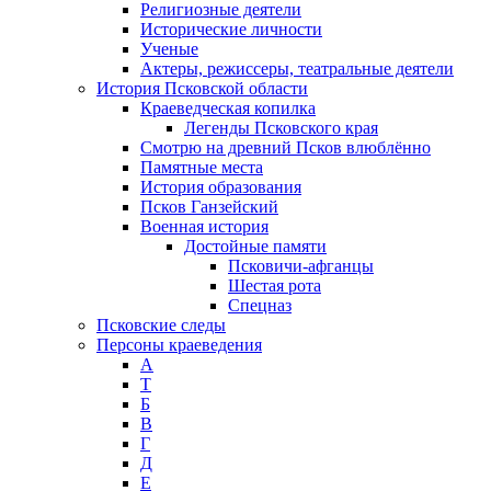
Религиозные деятели
Исторические личности
Ученые
Актеры, режиссеры, театральные деятели
История Псковской области
Краеведческая копилка
Легенды Псковского края
Смотрю на древний Псков влюблённо
Памятные места
История образования
Псков Ганзейский
Военная история
Достойные памяти
Псковичи-афганцы
Шестая рота
Спецназ
Псковские следы
Персоны краеведения
А
T
Б
В
Г
Д
Е