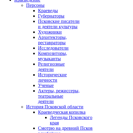
Персоны
Краеведы
Губернаторы
Псковские писатели
и деятели культуры
Художники
Архитекторы,
реставраторы
Исследователи
Композиторы,
музыканты
Религиозные
деятели
Исторические
личности
Ученые
Актеры, режиссеры,
театральные
деятели
История Псковской области
Краеведческая копилка
Легенды Псковского
края
Смотрю на древний Псков