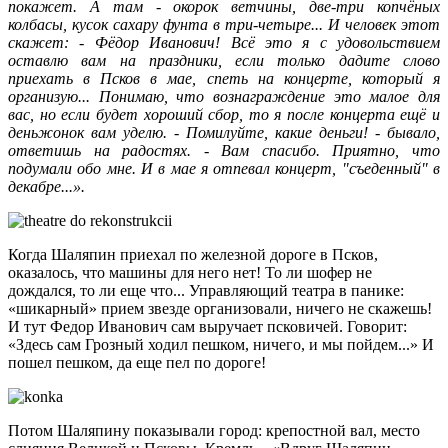
покажет. А там - окорок ветчины, две-три копчёных
колбасы, кусок сахару фунта в три-четыре... И человек этот
скажет: - Фёдор Иванович! Всё это я с удовольствием
оставлю вам на праздники, если только дадите слово
приехать в Псков в мае, спеть на концерте, который я
организую... Понимаю, что вознаграждение это малое для
вас, но если будет хороший сбор, то я после концерта ещё и
деньжонок вам уделю. - Помилуйте, какие деньги! - бывало,
ответишь на радостях. - Вам спасибо. Приятно, что
подумали обо мне. И в мае я отпевал концерт, "съеденный" в
декабре...».
Когда Шаляпин приехал по железной дороге в Псков,
оказалось, что машины для него нет! То ли шофер не
дождался, то ли еще что... Управляющий театра в панике:
«шикарный» прием звезде организовали, ничего не скажешь!
И тут Федор Иванович сам выручает псковичей. Говорит:
«Здесь сам Грозный ходил пешком, ничего, и мы пойдем...» И
пошел пешком, да еще пел по дороге!
Потом Шаляпину показывали город: крепостной вал, место