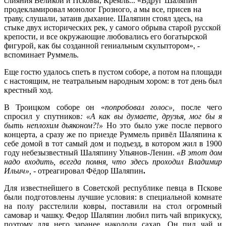
слияния Великой и Псковы, Кремль... «Вдруг Шаляпин
продекламировал монолог Грозного, а мы все, присев на
траву, слушали, затаив дыхание. Шаляпин стоял здесь, на
стыке двух исторических рек, у самого обрыва старой русской
крепости, и все окружающие любовались его богатырской
фигурой, как бы созданной гениальным скульптором», -
вспоминает Руммель.
Еще гостю удалось спеть в пустом соборе, а потом на площади
с настоящим, не театральным народным хором: в тот день был
крестный ход.
В Троицком соборе он «
попробовал голос»,
после чего
спросил у спутников
: «А как вы думаете, друзья, мог бы я
быть неплохим дьяконом?!»
Но это было уже после первого
концерта, а сразу же по приезде Руммель привёл Шаляпина к
себе домой в тот самый дом и подъезд, в котором жил в 1900
году небезызвестный Шаляпину Ульянов-Ленин.
«В этот дом
надо входить, всегда помня, что здесь проходил Владимир
Ильич»,
- отреагировал Фёдор Шаляпин
.
Для известнейшего в Советской республике певца в Пскове
были подготовлены лучшие условия: в специальной комнате
на полу расстелили ковры, поставили на стол огромный
самовар и чашку. Федор Шаляпин любил пить чай вприкуску,
поэтому для него заранее накололи сахар. Он пил чай и