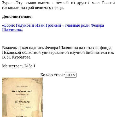
Зуров. Эту землю вместе с землей из других мест России
насыпали на гроб великого певца.
Дополнительно:
«Борис Годунов и Иван Грозный – главные роли Федора
Шаляпина»
Владельческая надпись Федора Шаляпина на нотах из фонда
Псковской областной универсальной научной библиотеки им.
В. Я. Курбатова
Менестрель,245a,1
Кол-во строк: