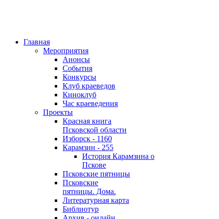
Главная
Мероприятия
Анонсы
События
Конкурсы
Клуб краеведов
Киноклуб
Час краеведения
Проекты
Красная книга
Псковской области
Изборск - 1160
Карамзин - 255
История Карамзина о
Пскове
Псковские пятницы
Псковские
пятницы. Дома.
Литературная карта
Библиотур
Архив - онлайн