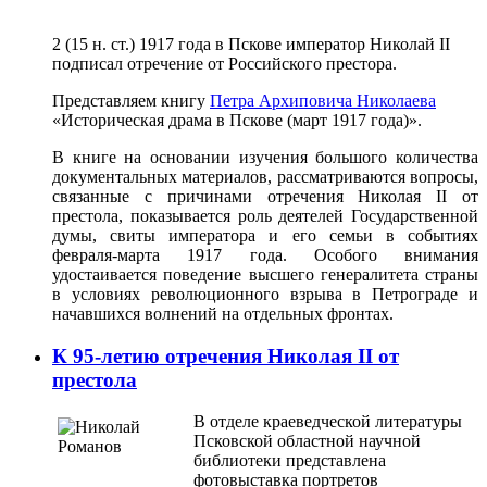
2 (15 н. ст.) 1917 года в Пскове император Николай II
подписал отречение от Российского престора.
Представляем книгу
Петра Архиповича Николаева
«Историческая драма в Пскове (март 1917 года)».
В книге на основании изучения большого количества
документальных материалов, рассматриваются вопросы,
связанные с причинами отречения Николая II от
престола, показывается роль деятелей Государственной
думы, свиты императора и его семьи в событиях
февраля-марта 1917 года. Особого внимания
удостаивается поведение высшего генералитета страны
в условиях революционного взрыва в Петрограде и
начавшихся волнений на отдельных фронтах.
К 95-летию отречения Николая II от
престола
В отделе краеведческой литературы
Псковской областной научной
библиотеки представлена
фотовыставка портретов