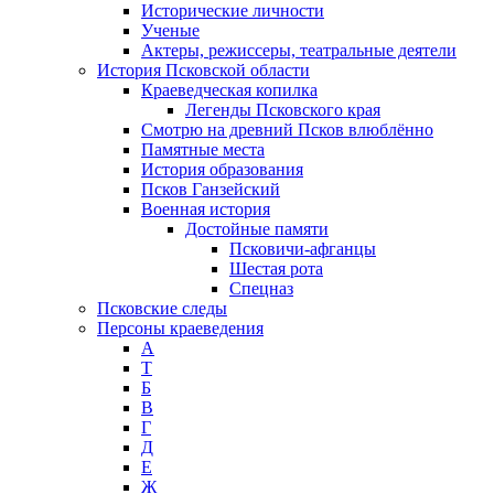
Исторические личности
Ученые
Актеры, режиссеры, театральные деятели
История Псковской области
Краеведческая копилка
Легенды Псковского края
Смотрю на древний Псков влюблённо
Памятные места
История образования
Псков Ганзейский
Военная история
Достойные памяти
Псковичи-афганцы
Шестая рота
Спецназ
Псковские следы
Персоны краеведения
А
T
Б
В
Г
Д
Е
Ж