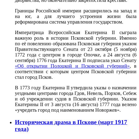
дворянства, но окончательно закрепостила крестьян.
Границы Российской империи расширились на запад и
на юг, а для лучшего устроения жизни была
реформирована система управления государством.
Императрица Всероссийская Екатерина II сыграла
важную роль в истории Псковской губернии. Именно
по её повелению образована Псковская губерния указом
Правительствующего Сената от 23 октября (5 ноября)
1772 года с центром в городе Опочке, а 24 августа (6
сентября) 1776 года Екатерина II подписала указ Сенату
«Об открытии Полоцкой и Псковской губерний»
, в
соответствии с которым центром Псковской губернии
стал город Псков.
В 1773 году Екатерина II утвердила указы о назначении
уездными центрами города Гдов, Невель, Порхов, Себеж
и об учреждении судов в Псковской губернии. Указом
Екатерины II от 3 августа (16 августа) 1777 года велено
«учредить город под наименованием Новоржев».
Историческая драма в Пскове (март 1917
года)