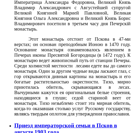
Императрица Александра Федоровна, Великий Князь
Владимир Александрович с Августейшей супругой
Великой Княгиней Марией Павловной, Великая
Княгиня Ольга Александровна и Великий Князь Борис
Владимирович посетили в третьем часу дня Печерскiй
монастырь.
Этот монастырь отстоит от Пскова в 47-ми
верстах; он основан преподобным Ионою в 1470 году.
Основание монастыря ознаменовалось явлением в
Печерах иконы Пресвятой Богородицы (в 1472 году). К
монастырю ведет живописный путь от станции Печеры.
Среди холмистой местности лесами едете вы до самого
монастыря. Один за другим чудные виды ласкают глаз, с
гор открываются дивныя картины на монастырь и его
богатые растительностью окрестности. Тихо, мирно
приютилась обитель, скрывающаяся в лесах.
Вычурными кажутся ея оригинальныя белые строения,
находящиеся в глуши; седой стариной веет от
монастыря. Тихо незыблемо стоит эта мирная обитель,
когда-то оказавшая столько услуг Русскому государству,
являясь твердым оплотом для утверждения православия.
Приезд императорской семьи в Псков в
августе 1903 года