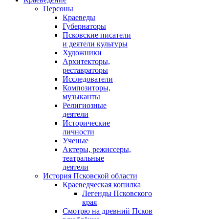
Персоны
Краеведы
Губернаторы
Псковские писатели
и деятели культуры
Художники
Архитекторы,
реставраторы
Исследователи
Композиторы,
музыканты
Религиозные
деятели
Исторические
личности
Ученые
Актеры, режиссеры,
театральные
деятели
История Псковской области
Краеведческая копилка
Легенды Псковского
края
Смотрю на древний Псков