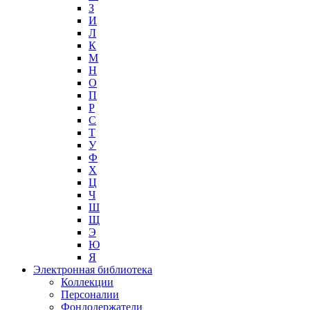
З
И
Л
К
М
Н
О
П
Р
С
Т
У
Ф
Х
Ц
Ч
Ш
Щ
Э
Ю
Я
Электронная библиотека
Коллекции
Персоналии
Фондодержатели