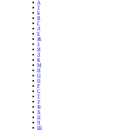
А
T
Б
В
Г
Д
Е
Ж
З
И
Л
К
М
Н
О
П
Р
С
Т
У
Ф
Х
Ц
Ч
Ш