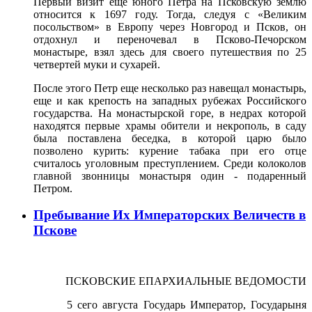
Первый визит еще юного Петра на Псковскую землю
относится к 1697 году. Тогда, следуя с «Великим
посольством» в Европу через Новгород и Псков, он
отдохнул и переночевал в Псково-Печорском
монастыре, взял здесь для своего путешествия по 25
четвертей муки и сухарей.
После этого Петр еще несколько раз навещал монастырь,
еще и как крепость на западных рубежах Российского
государства. На монастырской горе, в недрах которой
находятся первые храмы обители и некрополь, в саду
была поставлена беседка, в которой царю было
позволено курить: курение табака при его отце
считалось уголовным преступлением. Среди колоколов
главной звонницы монастыря один - подаренный
Петром.
Пребывание Их Императорских Величеств в
Пскове
ПСКОВСКИЕ ЕПАРХИАЛЬНЫЕ ВЕДОМОСТИ
5 сего августа Государь Император, Государыня