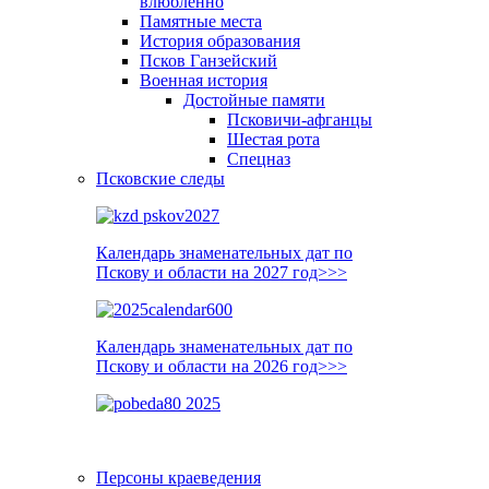
влюблённо
Памятные места
История образования
Псков Ганзейский
Военная история
Достойные памяти
Псковичи-афганцы
Шестая рота
Спецназ
Псковские следы
Календарь знаменательных дат по
Пскову и области на 2027 год>>>
Календарь знаменательных дат по
Пскову и области на 2026 год>>>
Персоны краеведения