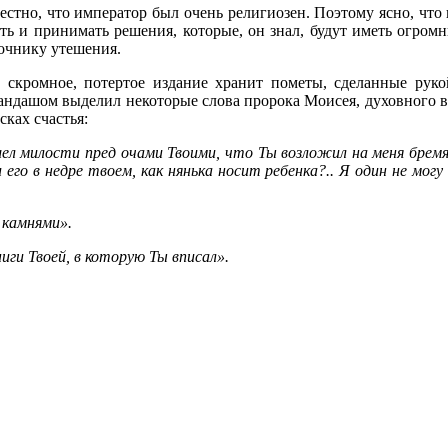
естно, что император был очень религиозен. Поэтому ясно, что
ть и принимать решения, которые, он знал, будут иметь огром
очнику утешения.
 скромное, потертое издание хранит пометы, сделанные руко
андашом выделил некоторые слова пророка Моисея, духовного в
сках счастья:
ашел милости пред очами Твоими, что Ты возложил на меня бремя 
и его в недре твоем, как нянька носит ребенка?.. Я один не мог
 камнями».
ниги Твоей, в которую Ты вписал».