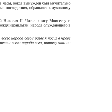
 в часы, когда вынужден был мучительно
ные последствия, обращался к духовному
й Николая II. Читал книгу Моисееву и
ождя израильтян, народа блуждающего в
всего народа сего? разве я носил в чреве
у нести всего народа сего, потому что он