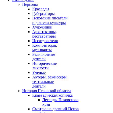
Персоны
Краеведы
Губернаторы
Псковские писатели
и деятели культуры
Художники
Архитекторы,
реставраторы
Исследователи
Композиторы,
музыканты
Религиозные
деятели
Исторические
личности
Ученые
Актеры, режиссеры,
театральные
деятели
История Псковской области
Краеведческая копилка
Легенды Псковского
края
Смотрю на древний Псков