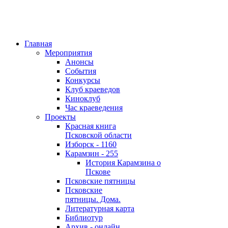
Главная
Мероприятия
Анонсы
События
Конкурсы
Клуб краеведов
Киноклуб
Час краеведения
Проекты
Красная книга
Псковской области
Изборск - 1160
Карамзин - 255
История Карамзина о
Пскове
Псковские пятницы
Псковские
пятницы. Дома.
Литературная карта
Библиотур
Архив - онлайн