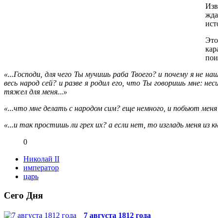
Изв
жда
ист
Это
кар
пои
«...Господи, для чего Ты мучишь раба Твоего? и почему я не н
весь народ сей? и разве я родил его, что Ты говоришь мне: нес
тяжел для меня...»
«...что мне делать с народом сим? еще немного, и побьют меня
«...и так простишь ли грех их? а если нет, то изгладь меня из к
0
Николай II
император
царь
Сего Дня
7 августа 1812 года