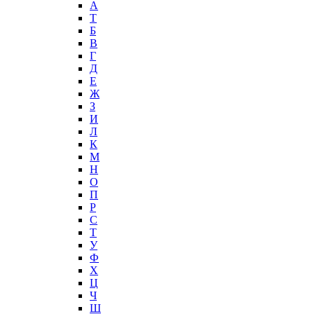
А
T
Б
В
Г
Д
Е
Ж
З
И
Л
К
М
Н
О
П
Р
С
Т
У
Ф
Х
Ц
Ч
Ш