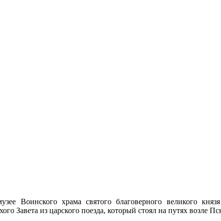
узее Воинского храма святого благоверного великого княз
хого Завета из царского поезда, который стоял на путях возле Пск