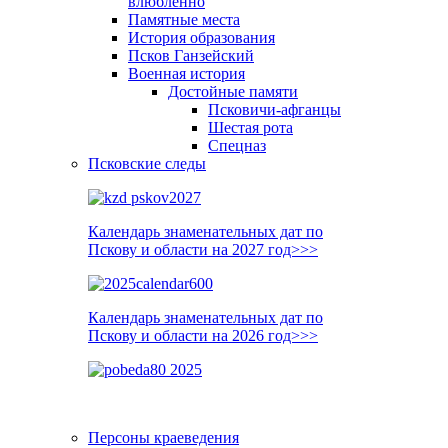
влюблённо
Памятные места
История образования
Псков Ганзейский
Военная история
Достойные памяти
Псковичи-афганцы
Шестая рота
Спецназ
Псковские следы
Календарь знаменательных дат по
Пскову и области на 2027 год>>>
Календарь знаменательных дат по
Пскову и области на 2026 год>>>
Персоны краеведения