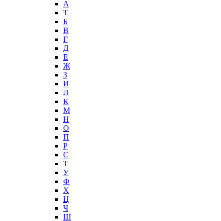
А
T
Б
В
Г
Д
Е
Ж
З
И
Л
К
М
Н
О
П
Р
С
Т
У
Ф
Х
Ц
Ч
Ш