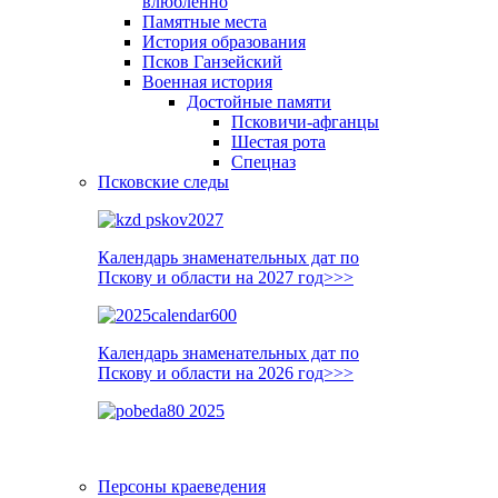
влюблённо
Памятные места
История образования
Псков Ганзейский
Военная история
Достойные памяти
Псковичи-афганцы
Шестая рота
Спецназ
Псковские следы
Календарь знаменательных дат по
Пскову и области на 2027 год>>>
Календарь знаменательных дат по
Пскову и области на 2026 год>>>
Персоны краеведения