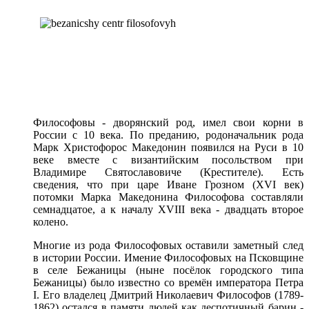
Философовы - дворянский род, имел свои корни в
России с 10 века. По преданию, родоначальник рода
Марк Христофорос Македонин появился на Руси в 10
веке вместе с византийским посольством при
Владимире Святославовиче (Крестителе). Есть
сведения, что при царе Иване Грозном (XVI век)
потомки Марка Македонина Философова составляли
семнадцатое, а к началу XVIII века - двадцать второе
колено.
Многие из рода Философовых оставили заметный след
в истории России. Имение Философовых на Псковщине
в селе Бежаницы (ныне посёлок городского типа
Бежаницы) было известно со времён императора Петра
I. Его владелец Дмитрий Николаевич Философов (1789-
1862) остался в памяти людей как деспотичный барин -