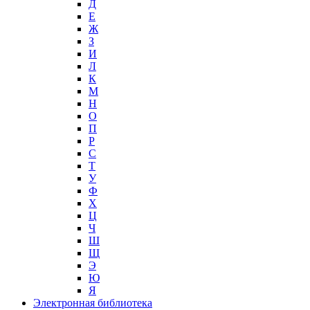
Д
Е
Ж
З
И
Л
К
М
Н
О
П
Р
С
Т
У
Ф
Х
Ц
Ч
Ш
Щ
Э
Ю
Я
Электронная библиотека