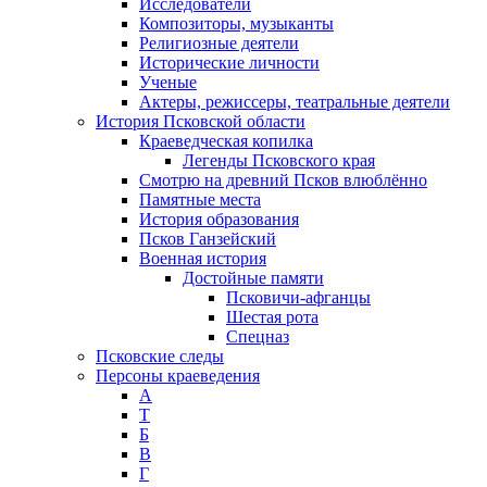
Исследователи
Композиторы, музыканты
Религиозные деятели
Исторические личности
Ученые
Актеры, режиссеры, театральные деятели
История Псковской области
Краеведческая копилка
Легенды Псковского края
Смотрю на древний Псков влюблённо
Памятные места
История образования
Псков Ганзейский
Военная история
Достойные памяти
Псковичи-афганцы
Шестая рота
Спецназ
Псковские следы
Персоны краеведения
А
T
Б
В
Г