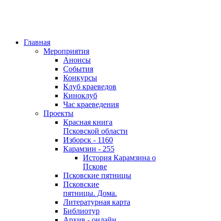
Главная
Мероприятия
Анонсы
События
Конкурсы
Клуб краеведов
Киноклуб
Час краеведения
Проекты
Красная книга
Псковской области
Изборск - 1160
Карамзин - 255
История Карамзина о
Пскове
Псковские пятницы
Псковские
пятницы. Дома.
Литературная карта
Библиотур
Архив - онлайн