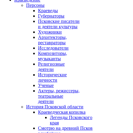
Персоны
Краеведы
Губернаторы
Псковские писатели
и деятели культуры
Художники
Архитекторы,
реставраторы
Исследователи
Композиторы,
музыканты
Религиозные
деятели
Исторические
личности
Ученые
Актеры, режиссеры,
театральные
деятели
История Псковской области
Краеведческая копилка
Легенды Псковского
края
Смотрю на древний Псков