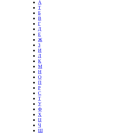
А
T
Б
В
Г
Д
Е
Ж
З
И
Л
К
М
Н
О
П
Р
С
Т
У
Ф
Х
Ц
Ч
Ш