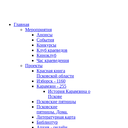
Главная
Мероприятия
Анонсы
События
Конкурсы
Клуб краеведов
Киноклуб
Час краеведения
Проекты
Красная книга
Псковской области
Изборск - 1160
Карамзин - 255
История Карамзина о
Пскове
Псковские пятницы
Псковские
пятницы. Дома.
Литературная карта
Библиотур
Архив - онлайн