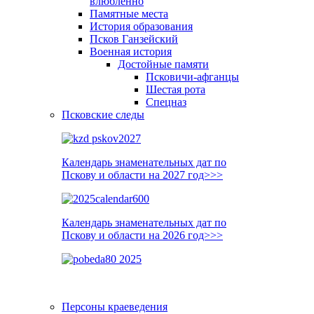
влюблённо
Памятные места
История образования
Псков Ганзейский
Военная история
Достойные памяти
Псковичи-афганцы
Шестая рота
Спецназ
Псковские следы
Календарь знаменательных дат по
Пскову и области на 2027 год>>>
Календарь знаменательных дат по
Пскову и области на 2026 год>>>
Персоны краеведения