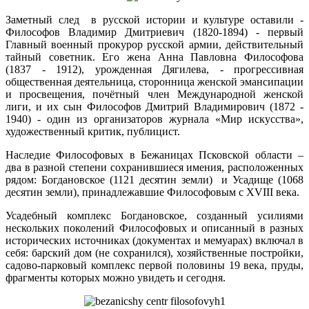
Заметный след в русской истории и культуре оставили -
Философов Владимир Дмитриевич (1820-1894) - первый
Главный военный прокурор русской армии, действительный
тайный советник. Его жена Анна Павловна Философова
(1837 - 1912), урожденная Дягилева, - прогрессивная
общественная деятельница, сторонница женской эмансипации
и просвещения, почётный член Международной женской
лиги, и их сын Философов Дмитрий Владимирович (1872 -
1940) - один из организаторов журнала «Мир искусства»,
художественный критик, публицист.
Наследие Философовых в Бежаницах Псковской области –
два в разной степени сохранившиеся имения, расположенных
рядом: Богдановское (1121 десятин земли) и Усадище (1068
десятин земли), принадлежавшие Философовым с XVIII века.
Усадебный комплекс Богдановское, созданный усилиями
нескольких поколений Философовых и описанный в разных
исторических источниках (документах и мемуарах) включал в
себя: барский дом (не сохранился), хозяйственные постройки,
садово-парковый комплекс первой половины 19 века, пруды,
фрагменты которых можно увидеть и сегодня.