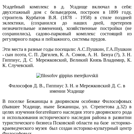
Усадебный комплекс в д. Усадище включал в себя:
двухэтажный дом с бельведером, построен в 1899 году,
строитель Курбатов В.Я. (1878 - 1958) в стиле поздней
эклектики, (сохранился до наших дней, претерпев
незначительные изменения), хозяйственные постройки (не
сохранились), садово-парковый комплекс состоящий из
регулярного парка и пейзажного, системы прудов.
Эти места в разные годы посещали: А.С.Пушкин, Г.А.Пушкин
- сын поэта, С. П. Дягилев, К. А. Сомов, А. Н. Бенуа (?), З. Н.
Гиппиус, Д. С Мережковский, Великий Князь Владимир, К.
К. Случевский.
Философов Д. В., Гиппиус З. Н. и Мережковский Д. С. в
имении Усадище
В поселке Бежаницы в дворянском особняке Философовых
(бывшее Усадище, ныне Бежаницы, ул. Стрепетова д.32) в
целях изучения богатейшего наследия этого дворянского рода
и использования исторического наследия района в развитии
туристического бизнеса Псковской области на базе историко-
краеведческого музея был создан историко-культурный центр
Философовых.