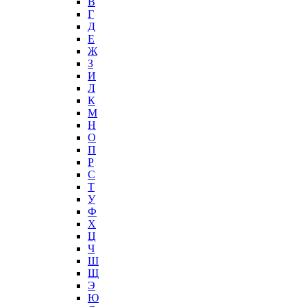
В
Г
Д
Е
Ж
З
И
Л
К
М
Н
О
П
Р
С
Т
У
Ф
Х
Ц
Ч
Ш
Щ
Э
Ю