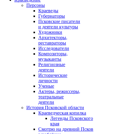
Персоны
Краеведы
Губернаторы
Псковские писатели
и деятели культуры
Художники
Архитекторы,
реставраторы
Исследователи
Композиторы,
музыканты
Религиозные
деятели
Исторические
личности
Ученые
Актеры, режиссеры,
театральные
деятели
История Псковской области
Краеведческая копилка
Легенды Псковского
края
Смотрю на древний Псков