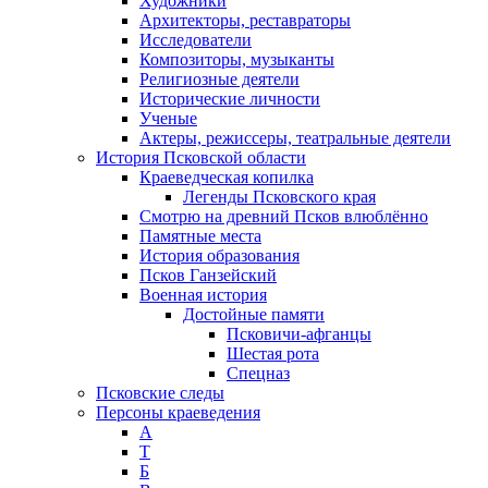
Художники
Архитекторы, реставраторы
Исследователи
Композиторы, музыканты
Религиозные деятели
Исторические личности
Ученые
Актеры, режиссеры, театральные деятели
История Псковской области
Краеведческая копилка
Легенды Псковского края
Смотрю на древний Псков влюблённо
Памятные места
История образования
Псков Ганзейский
Военная история
Достойные памяти
Псковичи-афганцы
Шестая рота
Спецназ
Псковские следы
Персоны краеведения
А
T
Б