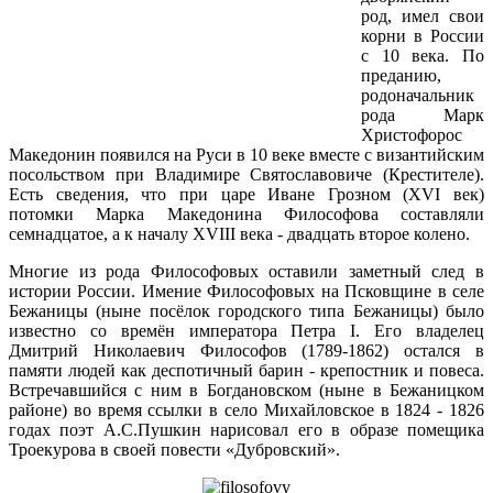
род, имел свои
корни в России
с 10 века. По
преданию,
родоначальник
рода Марк
Христофорос
Македонин появился на Руси в 10 веке вместе с византийским
посольством при Владимире Святославовиче (Крестителе).
Есть сведения, что при царе Иване Грозном (XVI век)
потомки Марка Македонина Философова составляли
семнадцатое, а к началу XVIII века - двадцать второе колено.
Многие из рода Философовых оставили заметный след в
истории России. Имение Философовых на Псковщине в селе
Бежаницы (ныне посёлок городского типа Бежаницы) было
известно со времён императора Петра I. Его владелец
Дмитрий Николаевич Философов (1789-1862) остался в
памяти людей как деспотичный барин - крепостник и повеса.
Встречавшийся с ним в Богдановском (ныне в Бежаницком
районе) во время ссылки в село Михайловское в 1824 - 1826
годах поэт А.С.Пушкин нарисовал его в образе помещика
Троекурова в своей повести «Дубровский».