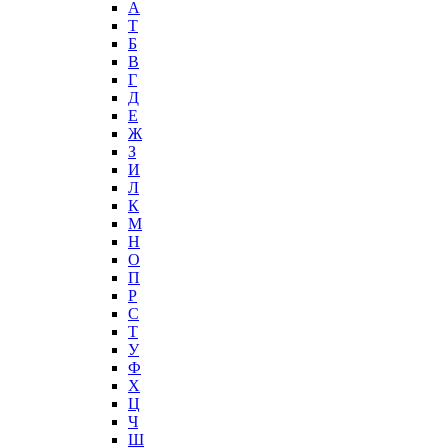
А
T
Б
В
Г
Д
Е
Ж
З
И
Л
К
М
Н
О
П
Р
С
Т
У
Ф
Х
Ц
Ч
Ш