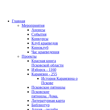
Главная
Мероприятия
Анонсы
События
Конкурсы
Клуб краеведов
Киноклуб
Час краеведения
Проекты
Красная книга
Псковской области
Изборск - 1160
Карамзин - 255
История Карамзина о
Пскове
Псковские пятницы
Псковские
пятницы. Дома.
Литературная карта
Библиотур
Архив - онлайн