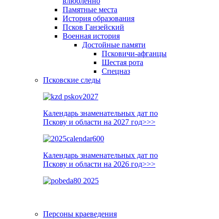
влюблённо
Памятные места
История образования
Псков Ганзейский
Военная история
Достойные памяти
Псковичи-афганцы
Шестая рота
Спецназ
Псковские следы
Календарь знаменательных дат по
Пскову и области на 2027 год>>>
Календарь знаменательных дат по
Пскову и области на 2026 год>>>
Персоны краеведения