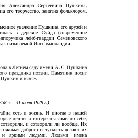
яня Александра Сергеевича Пушкина,
а его творчество, занятия фольклором,
зменное уважение Пушкина, его друзей и
илась в деревне Суйда (современное
одпоручика лейб-гвардии Семеновского
 так называемой Ингерманландии.
ода в Летнем саду имени А. С. Пушкина
ого праздника поэзии. Памятник носит
 «Пушкин и няня».
758 г. – 31 июля 1828 г.)
 тайна есть и жизнь. И иногда в нашей
торые ценны и интересны сами по себе,
 сотворили, и сотворили ли вообще. Их
стижимая доброта и чуткость делают их
и и яркими людьми. Людьми, имена