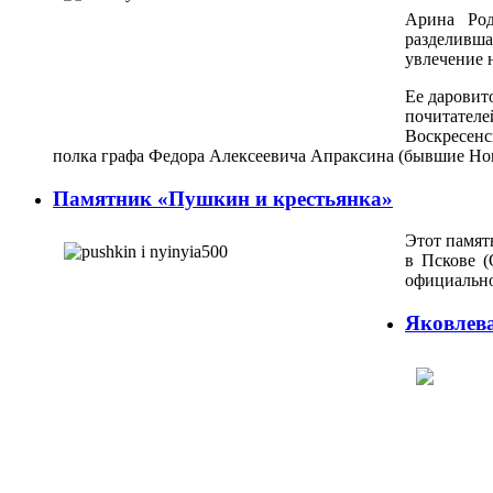
Арина Род
разделивша
увлечение 
Ее даровит
почитател
Воскресенс
полка графа Федора Алексеевича Апраксина (бывшие Но
Памятник «Пушкин и крестьянка»
Этот памят
в Пскове (
официально
Яковлев