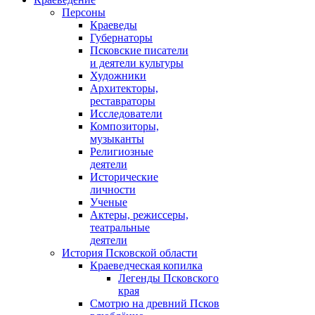
Персоны
Краеведы
Губернаторы
Псковские писатели
и деятели культуры
Художники
Архитекторы,
реставраторы
Исследователи
Композиторы,
музыканты
Религиозные
деятели
Исторические
личности
Ученые
Актеры, режиссеры,
театральные
деятели
История Псковской области
Краеведческая копилка
Легенды Псковского
края
Смотрю на древний Псков