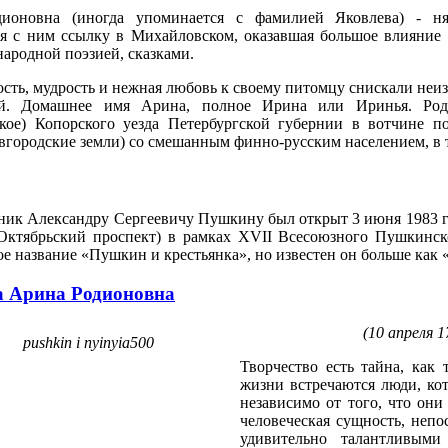
ионовна (иногда упоминается с фамилией Яковлева) - н
я с ним ссылку в Михайловском, оказавшая большое влияние н
народной поэзией, сказками.
ость, мудрость и нежная любовь к своему питомцу снискали неи
ей. Домашнее имя Арина, полное Ирина или Иринья. Род
кое) Копорского уезда Петербургской губернии в вотчине п
вгородские земли) со смешанным финно-русским населением, в
ник Александру Сергеевичу Пушкину был открыт 3 июня 1983 г
Октябрьский проспект) в рамках XVII Всесоюзного Пушкинск
е название «Пушкин и крестьянка», но известен он больше как
а Арина Родионовна
(10 апреля 1
Творчество есть тайна, как
жизни встречаются люди, ко
независимо от того, что они
человеческая сущность, непо
удивительно талантливым