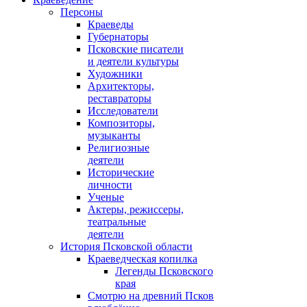
Персоны
Краеведы
Губернаторы
Псковские писатели
и деятели культуры
Художники
Архитекторы,
реставраторы
Исследователи
Композиторы,
музыканты
Религиозные
деятели
Исторические
личности
Ученые
Актеры, режиссеры,
театральные
деятели
История Псковской области
Краеведческая копилка
Легенды Псковского
края
Смотрю на древний Псков