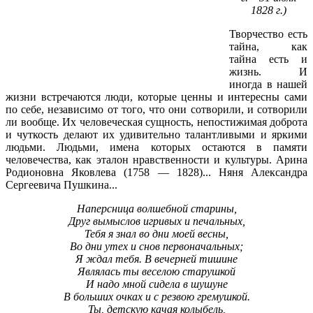
1828 г.)
Творчество есть
тайна, как
тайна есть и
жизнь. И
иногда в нашей
жизни встречаются люди, которые ценны и интересны сами
по себе, независимо от того, что они сотворили, и сотворили
ли вообще. Их человеческая сущность, непостижимая доброта
и чуткость делают их удивительно талантливыми и яркими
людьми. Людьми, имена которых остаются в памяти
человечества, как эталон нравственности и культуры. Арина
Родионовна Яковлева (1758 — 1828)... Няня Александра
Сергеевича Пушкина...
Наперсница волшебной старины,
Друг вымыслов игривых и печальных,
Тебя я знал во дни моей весны,
Во дни утех и снов первоначальных;
Я ждал тебя. В вечерней тишине
Являлась ты веселою старушкой
И надо мной сидела в шушуне
В больших очках и с резвою гремушкой.
Ты, детскую качая колыбель,