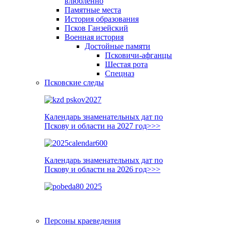
влюблённо
Памятные места
История образования
Псков Ганзейский
Военная история
Достойные памяти
Псковичи-афганцы
Шестая рота
Спецназ
Псковские следы
Календарь знаменательных дат по
Пскову и области на 2027 год>>>
Календарь знаменательных дат по
Пскову и области на 2026 год>>>
Персоны краеведения