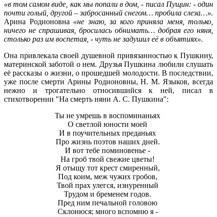
«в том самом виде, как мы попали в дом, - писал Пущин: - один
почти голый, другой – забросанный снегом… пробила слеза…».
Арина Родионовна
«не знаю, за кого приняла меня, только,
ничего не спрашивая, бросилась обнимать… добрая его няня,
столько раз им воспетая, - чуть не задушил её в объятиях».
Она привлекала своей душевной привязанностью к Пушкину,
материнской заботой о нем. Друзья Пушкина любили слушать
её рассказы о жизни, о прошедшей молодости. В последствии,
уже после смерти Арины Родионовны, Н. М. Языков, всегда
нежно и трогательно относившийся к ней, писал в
стихотворении "На смерть няни А. С. Пушкина":
Ты не умрешь в воспоминаньях
О светлой юности моей
И в поучительных преданьях
Про жизнь поэтов наших дней.
И вот тебе поминовенье -
На гроб твой свежие цветы!
Я отыщу тот крест смиренный,
Под коим, меж чужих гробов,
Твой прах улегся, изнуренный
Трудом и бременем годов.
Пред ним печальной головою
Склонюся; много вспомню я -