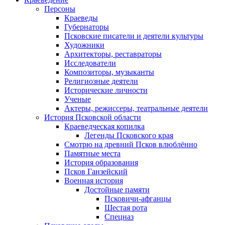
Персоны
Краеведы
Губернаторы
Псковские писатели и деятели культуры
Художники
Архитекторы, реставраторы
Исследователи
Композиторы, музыканты
Религиозные деятели
Исторические личности
Ученые
Актеры, режиссеры, театральные деятели
История Псковской области
Краеведческая копилка
Легенды Псковского края
Смотрю на древний Псков влюблённо
Памятные места
История образования
Псков Ганзейский
Военная история
Достойные памяти
Псковичи-афганцы
Шестая рота
Спецназ