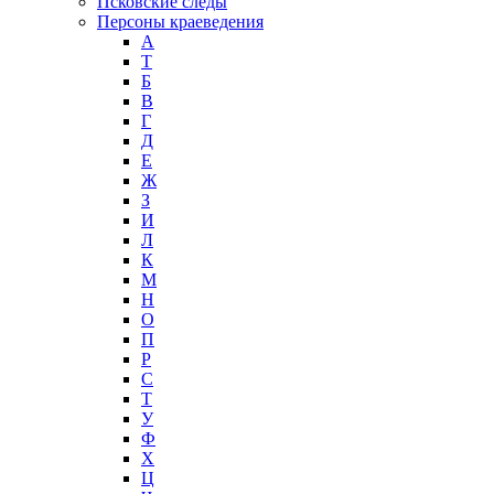
Псковские следы
Персоны краеведения
А
T
Б
В
Г
Д
Е
Ж
З
И
Л
К
М
Н
О
П
Р
С
Т
У
Ф
Х
Ц