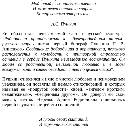
Мой юный слух напевами пленила
И меж пелен оставила свирель,
Которую сама заворожила.
А.С. Пушкин
Ее образ стал неотъемлемой частью русской культуры.
"Родионовна принадлежала к... благороднейшим типам
русского мира,
- писал первый биограф Пушкина П. В.
Анненков.-
Соединение добродушия и ворчливости, нежного
расположения к молодости с притворной строгостью
оставили в сердце Пушкина неизгладимое воспоминание. Он
любил ее родственной, неизменной любовью и в годы
возмужалости и славы беседовал с нею по целым часам".
Пушкин относился к няне с чистой любовью и неимоверным
уважением, он посвятил ей немало стихотворений, в которых
называл её «подругой юности» своей, «ангелом кротким,
безмятежным», «бесценным другом». Он доверял ей свои
мысли, мечты. Нередко Арина Родионовна становилась
первой слушательницей его сочинений:
Я плоды своих скитаний,
И гармонических статей