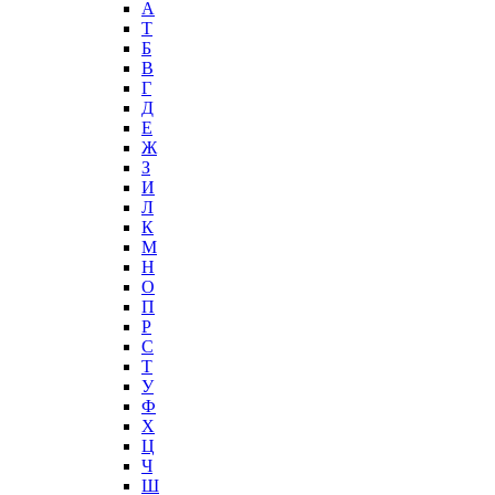
А
T
Б
В
Г
Д
Е
Ж
З
И
Л
К
М
Н
О
П
Р
С
Т
У
Ф
Х
Ц
Ч
Ш