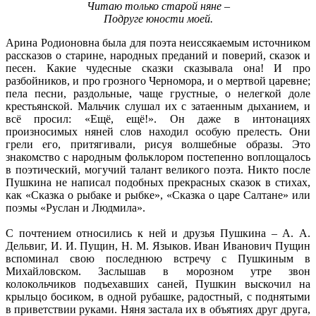
Читаю только старой няне –
Подруге юности моей.
Арина Родионовна была для поэта неиссякаемым источником
рассказов о старине, народных преданий и поверий, сказок и
песен. Какие чудесные сказки сказывала она! И про
разбойников, и про грозного Черномора, и о мертвой царевне;
пела песни, раздольные, чаще грустные, о нелегкой доле
крестьянской. Мальчик слушал их с затаенным дыханием, и
всё просил: «Ещё, ещё!». Он даже в интонациях
произносимых няней слов находил особую прелесть. Они
грели его, притягивали, рисуя волшебные образы. Это
знакомство с народным фольклором постепенно воплощалось
в поэтический, могучий талант великого поэта. Никто после
Пушкина не написал подобных прекрасных сказок в стихах,
как «Сказка о рыбаке и рыбке», «Сказка о царе Салтане» или
поэмы «Руслан и Людмила».
С почтением относились к ней и друзья Пушкина – А. А.
Дельвиг, И. И. Пущин, Н. М. Языков. Иван Иванович Пущин
вспоминал свою последнюю встречу с Пушкиным в
Михайловском. Заслышав в морозном утре звон
колокольчиков подъехавших саней, Пушкин выскочил на
крыльцо босиком, в одной рубашке, радостный, с поднятыми
в приветствии руками. Няня застала их в объятиях друг друга,