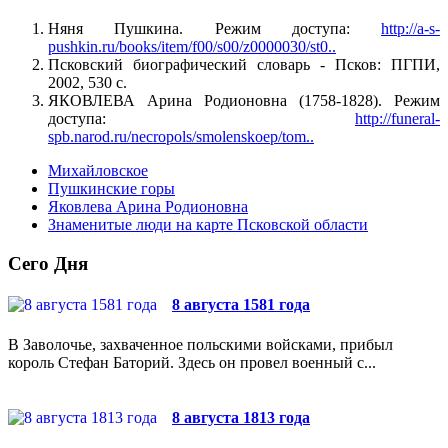
Няня Пушкина. Режим доступа:
http://a-s-
pushkin.ru/books/item/f00/s00/z0000030/st0..
Псковский биографический словарь - Псков: ПГПИ,
2002, 530 с.
ЯКОВЛЕВА Арина Родионовна (1758-1828). Режим
доступа:
http://funeral-
spb.narod.ru/necropols/smolenskoep/tom..
Михайловское
Пушкинские горы
Яковлева Арина Родионовна
Знаменитые люди на карте Псковской области
Сего Дня
8 августа 1581 года
В Заволочье, захваченное польскими войсками, прибыл
король Стефан Баторий. Здесь он провел военный с...
8 августа 1813 года