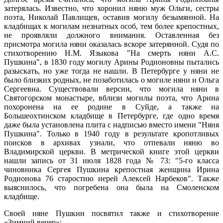
затерялась. Известно, что хоронил няню муж Ольги, сестры
поэта, Николай Павлищев, оставив могилу безымянной. На
кладбищах к могилам незнатных особ, тем более крепостных,
не проявляли должного внимания. Оставленная без
присмотра могила няни оказалась вскоре затерянной. Судя по
стихотворению Н.М. Языкова "На смерть няни А.С.
Пушкина", в 1830 году могилу Арины Родионовны пытались
разыскать, но уже тогда не нашли. В Петербурге у няни не
было близких родных, не позаботилась о могиле няни и Ольга
Сергеевна. Существовали версии, что могила няни в
Святогорском монастыре, вблизи могилы поэта, что Арина
похоронена на ее родине в Суйде, а также на
Большеохтинском кладбище в Петербурге, где одно время
даже была установлена плита с надписью вместо имени "Няня
Пушкина". Только в 1940 году в результате кропотливых
поисков в архивах узнали, что отпевали няню во
Владимирской церкви. В метрической книге этой церкви
нашли запись от 31 июля 1828 года № 73: "5-го класса
чиновника Сергея Пушкина крепостная женщина Ирина
Родионова 76 старостию иерей Алексей Нарбеков". Также
выяснилось, что погребена она была на Смоленском
кладбище.
Своей няне Пушкин посвятил также и стихотворение
«Зимний вечер»: