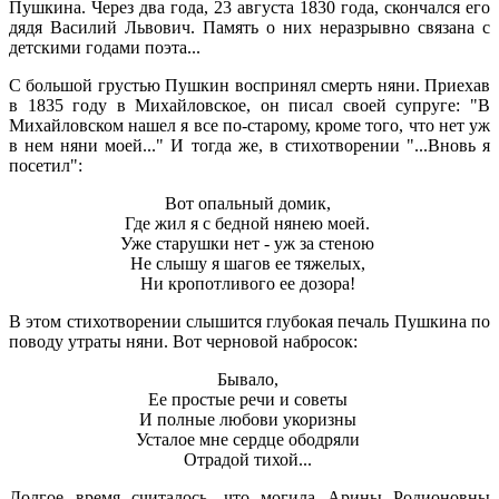
Пушкина. Через два года, 23 августа 1830 года, скончался его
дядя Василий Львович. Память о них неразрывно связана с
детскими годами поэта...
С большой грустью Пушкин воспринял смерть няни. Приехав
в 1835 году в Михайловское, он писал своей супруге: "В
Михайловском нашел я все по-старому, кроме того, что нет уж
в нем няни моей..." И тогда же, в стихотворении "...Вновь я
посетил":
Вот опальный домик,
Где жил я с бедной нянею моей.
Уже старушки нет - уж за стеною
Не слышу я шагов ее тяжелых,
Ни кропотливого ее дозора!
В этом стихотворении слышится глубокая печаль Пушкина по
поводу утраты няни. Вот черновой набросок:
Бывало,
Ее простые речи и советы
И полные любови укоризны
Усталое мне сердце ободряли
Отрадой тихой...
Долгое время считалось, что могила Арины Родионовны