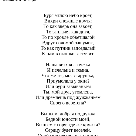
Буря мглою небо кроет,
Вихри снежные крутя;
То как зверь она завоет,
То заплачет как дитя,
То по кровле обветшалой
Вдруг соломой зашумит,
То как путник запоздалый
К нам в окошко застучит.
Наша ветхая лачужка
И печальна и темна.
Что же ты, моя старушка,
Приумолкла у окна?
Или бури завываньем
Ты, мой друг, утомлена,
Или дремлешь под жужжаньем
Своего веретена?
Выпьем, добрая подружка
Бедной юности моей,
Выпьем с горя; где же кружка?
Сердцу будет веселей.
Спой мне песню, как синица