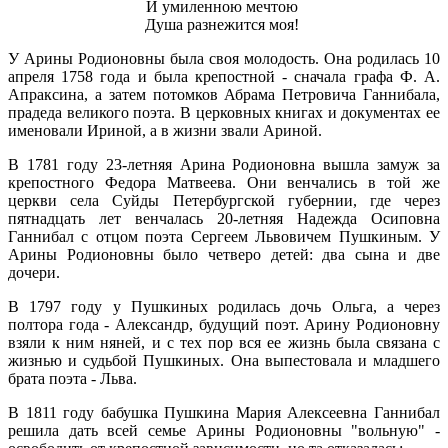
И умиленною мечтою
Душа разнежится моя!
У Арины Родионовны была своя молодость. Она родилась 10
апреля 1758 года и была крепостной - сначала графа Ф. А.
Апраксина, а затем потомков Абрама Петровича Ганнибала,
прадеда великого поэта. В церковных книгах и документах ее
именовали Ириной, а в жизни звали Ариной.
В 1781 году 23-летняя Арина Родионовна вышла замуж за
крепостного Федора Матвеева. Они венчались в той же
церкви села Суйды Петербургской губернии, где через
пятнадцать лет венчалась 20-летняя Надежда Осиповна
Ганнибал с отцом поэта Сергеем Львовичем Пушкиным. У
Арины Родионовны было четверо детей: два сына и две
дочери.
В 1797 году у Пушкиных родилась дочь Ольга, а через
полтора года - Александр, будущий поэт. Арину Родионовну
взяли к ним няней, и с тех пор вся ее жизнь была связана с
жизнью и судьбой Пушкиных. Она выпестовала и младшего
брата поэта - Льва.
В 1811 году бабушка Пушкина Мария Алексеевна Ганнибал
решила дать всей семье Арины Родионовны "вольную" -