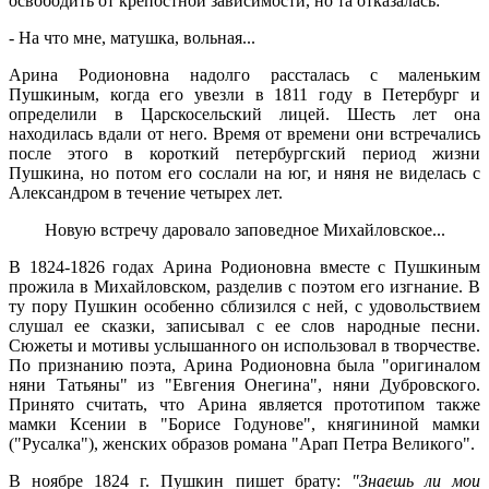
освободить от крепостной зависимости, но та отказалась:
- На что мне, матушка, вольная...
Арина Родионовна надолго рассталась с маленьким
Пушкиным, когда его увезли в 1811 году в Петербург и
определили в Царскосельский лицей. Шесть лет она
находилась вдали от него. Время от времени они встречались
после этого в короткий петербургский период жизни
Пушкина, но потом его сослали на юг, и няня не виделась с
Александром в течение четырех лет.
Новую встречу даровало заповедное Михайловское...
В 1824-1826 годах Арина Родионовна вместе с Пушкиным
прожила в Михайловском, разделив с поэтом его изгнание. В
ту пору Пушкин особенно сблизился с ней, с удовольствием
слушал ее сказки, записывал с ее слов народные песни.
Сюжеты и мотивы услышанного он использовал в творчестве.
По признанию поэта, Арина Родионовна была "оригиналом
няни Татьяны" из "Евгения Онегина", няни Дубровского.
Принято считать, что Арина является прототипом также
мамки Ксении в "Борисе Годунове", княгининой мамки
("Русалка"), женских образов романа "Арап Петра Великого".
В ноябре 1824 г. Пушкин пишет брату:
"Знаешь ли мои