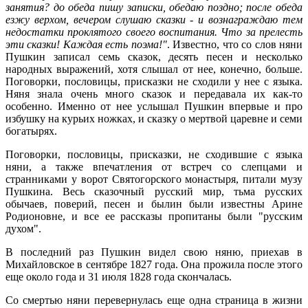
занятия? до обеда пишу записки, обедаю поздно; после обеда
езжу верхом, вечером слушаю сказки - и вознаграждаю тем
недостатки проклятого своего воспитания. Что за прелесть
эти сказки! Каждая есть поэма!"
. Известно, что со слов няни
Пушкин записал семь сказок, десять песен и несколько
народных выражений, хотя слышал от нее, конечно, больше.
Поговорки, пословицы, присказки не сходили у нее с языка.
Няня знала очень много сказок и передавала их как-то
особенно. Именно от нее услышал Пушкин впервые и про
избушку на курьих ножках, и сказку о мертвой царевне и семи
богатырях.
Поговорки, пословицы, присказки, не сходившие с языка
няни, а также впечатления от встреч со слепцами и
странниками у ворот Святогорского монастыря, питали музу
Пушкина. Весь сказочный русский мир, тьма русских
обычаев, поверий, песен и былин были известны Арине
Родионовне, и все ее рассказы пропитаны были "русским
духом".
В последний раз Пушкин видел свою няню, приехав в
Михайловское в сентябре 1827 года. Она прожила после этого
еще около года и 31 июля 1828 года скончалась.
Со смертью няни перевернулась еще одна страница в жизни