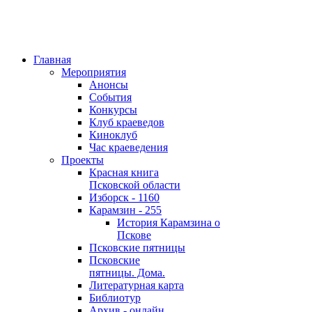
Главная
Мероприятия
Анонсы
События
Конкурсы
Клуб краеведов
Киноклуб
Час краеведения
Проекты
Красная книга
Псковской области
Изборск - 1160
Карамзин - 255
История Карамзина о
Пскове
Псковские пятницы
Псковские
пятницы. Дома.
Литературная карта
Библиотур
Архив - онлайн