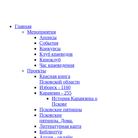
Главная
Мероприятия
Анонсы
События
Конкурсы
Клуб краеведов
Киноклуб
Час краеведения
Проекты
Красная книга
Псковской области
Изборск - 1160
Карамзин - 255
История Карамзина о
Пскове
Псковские пятницы
Псковские
пятницы. Дома.
Литературная карта
Библиотур
Архив - онлайн