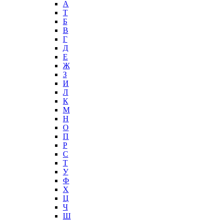
А
T
Б
В
Г
Д
Е
Ж
З
И
Л
К
М
Н
О
П
Р
С
Т
У
Ф
Х
Ц
Ч
Ш