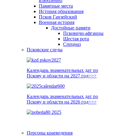
влюблённо
Памятные места
История образования
Псков Ганзейский
Военная история
Достойные памяти
Псковичи-афганцы
Шестая рота
Спецназ
Псковские следы
Календарь знаменательных дат по
Пскову и области на 2027 год>>>
Календарь знаменательных дат по
Пскову и области на 2026 год>>>
Персоны краеведения