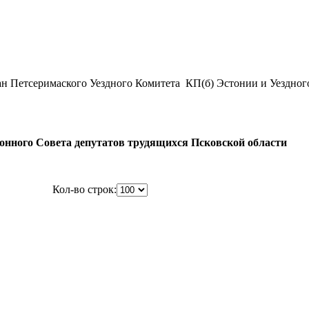
ган Петсеримаского Уездного Комитета КП(б) Эстонии и Уездно
онного Совета депутатов трудящихся Псковской области
Кол-во строк: