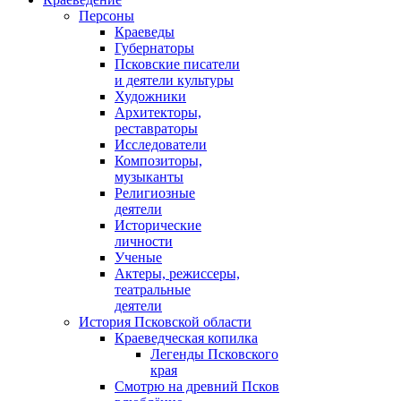
Персоны
Краеведы
Губернаторы
Псковские писатели
и деятели культуры
Художники
Архитекторы,
реставраторы
Исследователи
Композиторы,
музыканты
Религиозные
деятели
Исторические
личности
Ученые
Актеры, режиссеры,
театральные
деятели
История Псковской области
Краеведческая копилка
Легенды Псковского
края
Смотрю на древний Псков