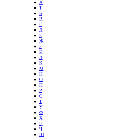
А
T
Б
В
Г
Д
Е
Ж
З
И
Л
К
М
Н
О
П
Р
С
Т
У
Ф
Х
Ц
Ч
Ш