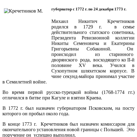
губернатор с 1772 г. по 24 декабря 1773 г.
Михаил Никитич Кречетников
родился в 1729 г. в семье
действительного статского советника,
Президента Ревизионной коллегии
Никиты Семеновича и Екатерины
Григорьевны Собакиной. Он
происходил из старинного
дворянского рода, восходящего ко II-й
половине XV века. Учился в
Сухопутном шляхетском корпусе. В
чине секунд-майора принимал участие
в Семилетней войне.
Во время первой русско-турецкой войны (1768-1774 гг.)
отличился в битве при Кагуле и взятии Краева.
В 1772 г. был назначен губернатором Псковским, на посту
которого он пробыл около года.
В конце 1773 г. Кречетников был назначен комиссаром для
окончательного установления новой границы с Польшей. Это
поручение он успешно выполнил.