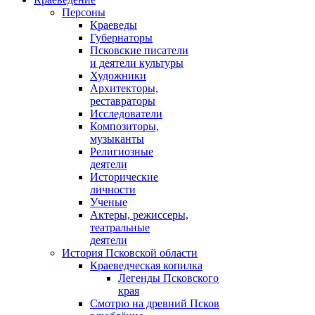
Персоны
Краеведы
Губернаторы
Псковские писатели
и деятели культуры
Художники
Архитекторы,
реставраторы
Исследователи
Композиторы,
музыканты
Религиозные
деятели
Исторические
личности
Ученые
Актеры, режиссеры,
театральные
деятели
История Псковской области
Краеведческая копилка
Легенды Псковского
края
Смотрю на древний Псков