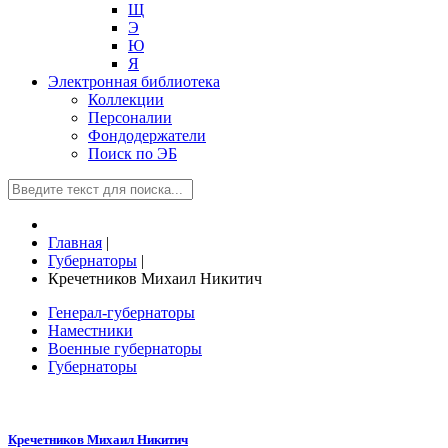
Щ
Э
Ю
Я
Электронная библиотека
Коллекции
Персоналии
Фондодержатели
Поиск по ЭБ
Главная
|
Губернаторы
|
Кречетников Михаил Никитич
Генерал-губернаторы
Наместники
Военные губернаторы
Губернаторы
Кречетников Михаил Никитич