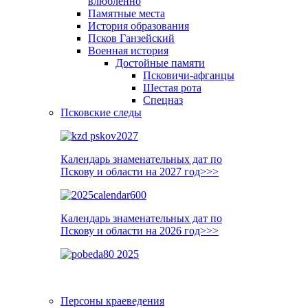
влюблённо
Памятные места
История образования
Псков Ганзейский
Военная история
Достойные памяти
Псковичи-афганцы
Шестая рота
Спецназ
Псковские следы
Календарь знаменательных дат по
Пскову и области на 2027 год>>>
Календарь знаменательных дат по
Пскову и области на 2026 год>>>
Персоны краеведения