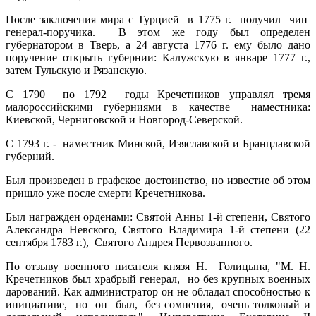
После заключения мира с Турцией в 1775 г. получил чин
генерал-поручика. В этом же году был определен
губернатором в Тверь, а 24 августа 1776 г. ему было дано
поручение открыть губернии: Калужскую в январе 1777 г.,
затем Тульскую и Рязанскую.
С 1790 по 1792 годы Кречетников управлял тремя
малороссийскими губерниями в качестве наместника:
Киевской, Черниговской и Новгород-Северской.
С 1793 г. - наместник Минской, Изяславской и Бранцлавской
губерний.
Был произведен в графское достоинство, но известие об этом
пришло уже после смерти Кречетникова.
Был награжден орденами: Святой Анны 1-й степени, Святого
Александра Невского, Святого Владимира 1-й степени (22
сентября 1783 г.), Святого Андрея Первозванного.
По отзыву военного писателя князя Н. Голицына, "М. Н.
Кречетников был храбрый генерал, но без крупных военных
дарований. Как администратор он не обладал способностью к
инициативе, но он был, без сомнения, очень толковый и