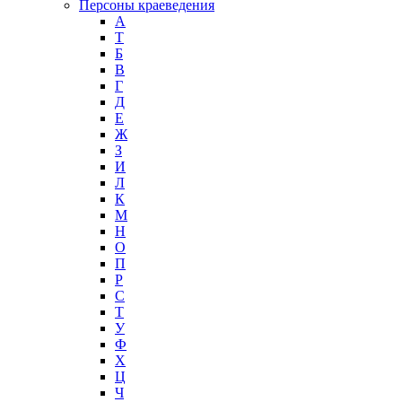
Персоны краеведения
А
T
Б
В
Г
Д
Е
Ж
З
И
Л
К
М
Н
О
П
Р
С
Т
У
Ф
Х
Ц
Ч