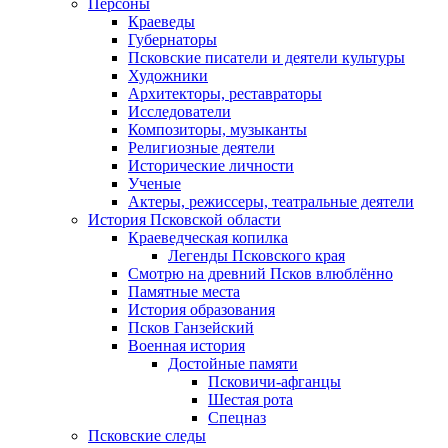
Персоны
Краеведы
Губернаторы
Псковские писатели и деятели культуры
Художники
Архитекторы, реставраторы
Исследователи
Композиторы, музыканты
Религиозные деятели
Исторические личности
Ученые
Актеры, режиссеры, театральные деятели
История Псковской области
Краеведческая копилка
Легенды Псковского края
Смотрю на древний Псков влюблённо
Памятные места
История образования
Псков Ганзейский
Военная история
Достойные памяти
Псковичи-афганцы
Шестая рота
Спецназ
Псковские следы