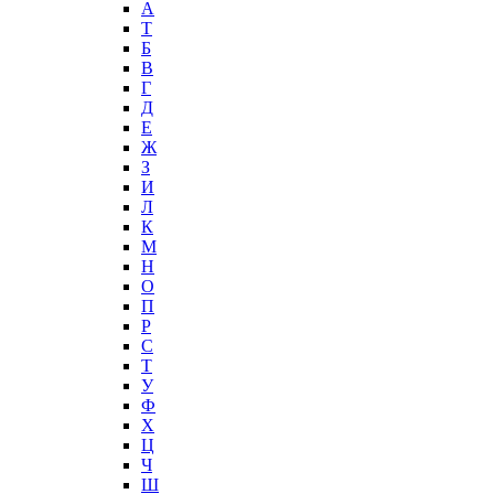
А
T
Б
В
Г
Д
Е
Ж
З
И
Л
К
М
Н
О
П
Р
С
Т
У
Ф
Х
Ц
Ч
Ш