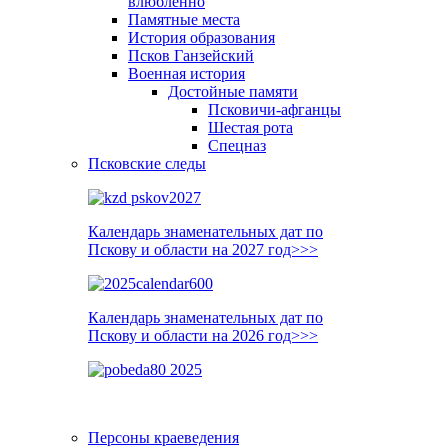
влюблённо
Памятные места
История образования
Псков Ганзейский
Военная история
Достойные памяти
Псковичи-афганцы
Шестая рота
Спецназ
Псковские следы
Календарь знаменательных дат по
Пскову и области на 2027 год>>>
Календарь знаменательных дат по
Пскову и области на 2026 год>>>
Персоны краеведения