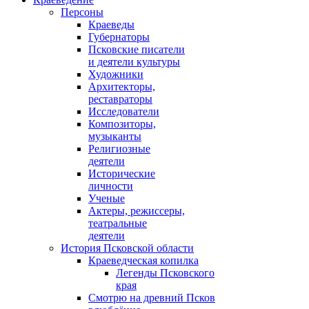
Персоны
Краеведы
Губернаторы
Псковские писатели
и деятели культуры
Художники
Архитекторы,
реставраторы
Исследователи
Композиторы,
музыканты
Религиозные
деятели
Исторические
личности
Ученые
Актеры, режиссеры,
театральные
деятели
История Псковской области
Краеведческая копилка
Легенды Псковского
края
Смотрю на древний Псков