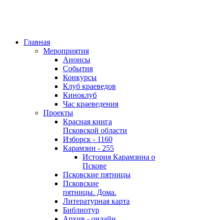
Главная
Мероприятия
Анонсы
События
Конкурсы
Клуб краеведов
Киноклуб
Час краеведения
Проекты
Красная книга
Псковской области
Изборск - 1160
Карамзин - 255
История Карамзина о
Пскове
Псковские пятницы
Псковские
пятницы. Дома.
Литературная карта
Библиотур
Архив - онлайн