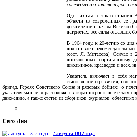
краеведческой литературы ; сост
Одна из самых ярких страниц В
области (в современных ее гр
десятилетий с начала Великой О
патриотах, все силы отдавших бо
В 1964 году, к 20-летию со дн
подготовлен рекомендательный 
(сост. Л. Митасова). Сейчас в 
посвященных партизанскому дв
школьников, краеведов и всех, и
Указатель включает в себя ма
становлении и развитии, о лени
бригад, Героях Советского Союза и рядовых бойцах), о печа
указателя материал расположен в обратнохронологическом по
движению, а также статьи из сборников, журналов, областных 
0
Сего Дня
7 августа 1812 года