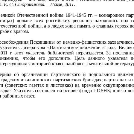
. Е. С. Сторокожева. – Псков, 2011.
еликой Отечественной войны 1941-1945 гг. – всенародное па
аницах) дольше всех российских регионов находились под г
течественной войны, а в людях жива память о славных героях во
рьбе с врагом.
я освобождения Псковщины от немецко-фашистских захватчиков
указатель литературы «Партизанское движение в годы Велико
2011 г. этот указатель библиотекой переиздается. За послед
ижению, чтобы его дополнить. Цель данного указателя поз
нтересующихся историей края с наиболее значительной литерату
териал об организации партизанского и подпольного движе
нградских и калининских партизанских бригадах, партизанах и
ти (советских газетах и листовках) на временно оккупированн
рядке. Указатель составлен на основе фонда ПОУНБ; в него в
и районных газет.