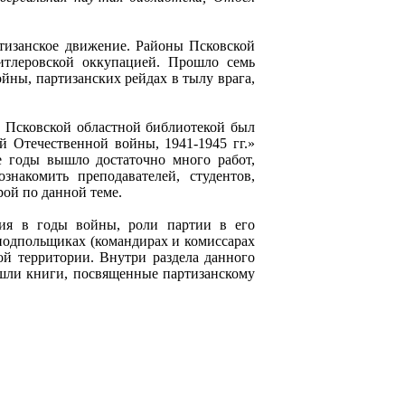
ртизанское движение. Районы Псковской
итлеровской оккупацией. Прошло семь
йны, партизанских рейдах в тылу врага,
, Псковской областной библиотекой был
й Отечественной войны, 1941-1945 гг.»
ние годы вышло достаточно много работ,
накомить преподавателей, студентов,
рой по данной теме.
ния в годы войны, роли партии в его
 подпольщиках (командирах и комиссарах
ой территории. Внутри раздела данного
ошли книги, посвященные партизанскому