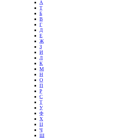
А
T
Б
В
Г
Д
Е
Ж
З
И
Л
К
М
Н
О
П
Р
С
Т
У
Ф
Х
Ц
Ч
Ш