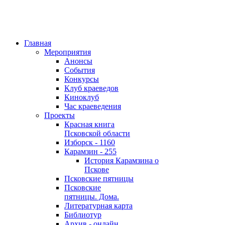
Главная
Мероприятия
Анонсы
События
Конкурсы
Клуб краеведов
Киноклуб
Час краеведения
Проекты
Красная книга
Псковской области
Изборск - 1160
Карамзин - 255
История Карамзина о
Пскове
Псковские пятницы
Псковские
пятницы. Дома.
Литературная карта
Библиотур
Архив - онлайн