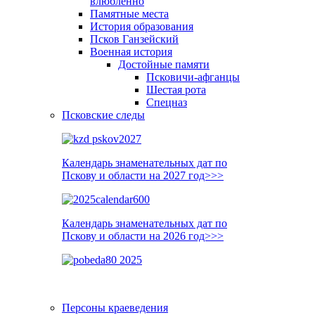
влюблённо
Памятные места
История образования
Псков Ганзейский
Военная история
Достойные памяти
Псковичи-афганцы
Шестая рота
Спецназ
Псковские следы
Календарь знаменательных дат по
Пскову и области на 2027 год>>>
Календарь знаменательных дат по
Пскову и области на 2026 год>>>
Персоны краеведения