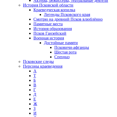
Актеры, режиссеры, театральные деятели
История Псковской области
Краеведческая копилка
Легенды Псковского края
Смотрю на древний Псков влюблённо
Памятные места
История образования
Псков Ганзейский
Военная история
Достойные памяти
Псковичи-афганцы
Шестая рота
Спецназ
Псковские следы
Персоны краеведения
А
T
Б
В
Г
Д
Е
Ж
З
И