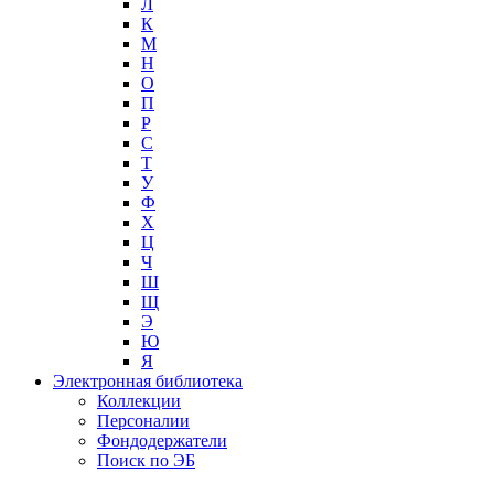
Л
К
М
Н
О
П
Р
С
Т
У
Ф
Х
Ц
Ч
Ш
Щ
Э
Ю
Я
Электронная библиотека
Коллекции
Персоналии
Фондодержатели
Поиск по ЭБ