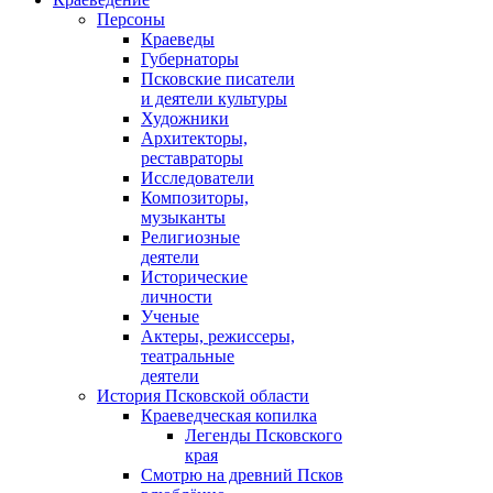
Персоны
Краеведы
Губернаторы
Псковские писатели
и деятели культуры
Художники
Архитекторы,
реставраторы
Исследователи
Композиторы,
музыканты
Религиозные
деятели
Исторические
личности
Ученые
Актеры, режиссеры,
театральные
деятели
История Псковской области
Краеведческая копилка
Легенды Псковского
края
Смотрю на древний Псков