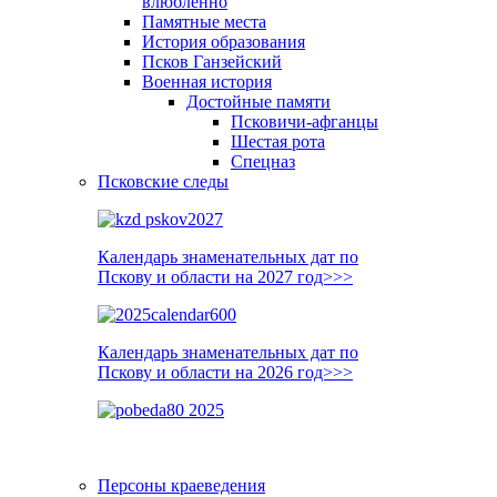
влюблённо
Памятные места
История образования
Псков Ганзейский
Военная история
Достойные памяти
Псковичи-афганцы
Шестая рота
Спецназ
Псковские следы
Календарь знаменательных дат по
Пскову и области на 2027 год>>>
Календарь знаменательных дат по
Пскову и области на 2026 год>>>
Персоны краеведения