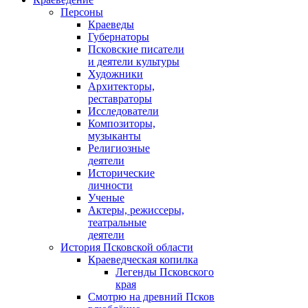
Персоны
Краеведы
Губернаторы
Псковские писатели
и деятели культуры
Художники
Архитекторы,
реставраторы
Исследователи
Композиторы,
музыканты
Религиозные
деятели
Исторические
личности
Ученые
Актеры, режиссеры,
театральные
деятели
История Псковской области
Краеведческая копилка
Легенды Псковского
края
Смотрю на древний Псков