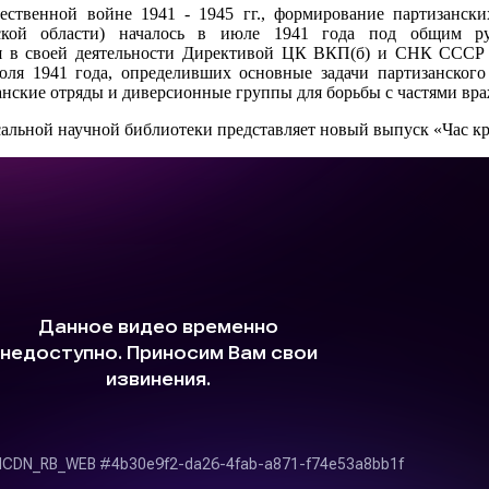
ественной войне 1941 - 1945 гг., формирование партизанск
вской области) началось в июле 1941 года под общим ру
ся в своей деятельности Директивой ЦК ВКП(б) и СНК СССР
ля 1941 года, определивших основные задачи партизанского
анские отряды и диверсионные группы для борьбы с частями вр
сальной научной библиотеки представляет новый выпуск «Час к