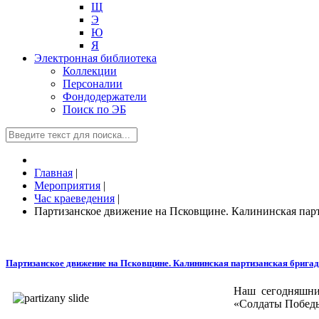
Щ
Э
Ю
Я
Электронная библиотека
Коллекции
Персоналии
Фондодержатели
Поиск по ЭБ
Главная
|
Мероприятия
|
Час краеведения
|
Партизанское движение на Псковщине. Калининская парт
Партизанское движение на Псковщине. Калининская партизанская бригад
Наш сегодняшни
«Солдаты Победы