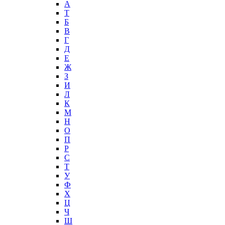
А
T
Б
В
Г
Д
Е
Ж
З
И
Л
К
М
Н
О
П
Р
С
Т
У
Ф
Х
Ц
Ч
Ш