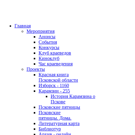
Главная
Мероприятия
Анонсы
События
Конкурсы
Клуб краеведов
Киноклуб
Час краеведения
Проекты
Красная книга
Псковской области
Изборск - 1160
Карамзин - 255
История Карамзина о
Пскове
Псковские пятницы
Псковские
пятницы. Дома.
Литературная карта
Библиотур
Архив - онлайн