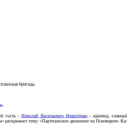
изанская бригада.
а.
й гость -
Николай Васильевич Никитенко
- краевед, главны
» раскрывает тему: «Партизанское движение на Псковщине. Кал