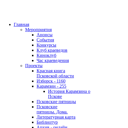
Главная
Мероприятия
Анонсы
События
Конкурсы
Клуб краеведов
Киноклуб
Час краеведения
Проекты
Красная книга
Псковской области
Изборск - 1160
Карамзин - 255
История Карамзина о
Пскове
Псковские пятницы
Псковские
пятницы. Дома.
Литературная карта
Библиотур
Архив - онлайн