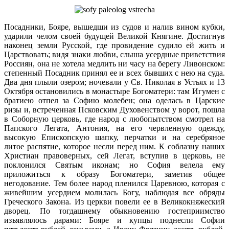
Посадники, Бояре, вышедши из судов и налив вином кубки,
ударили челом своей будущей Великой Княгине. Достигнув
наконец земли Русской, где провидение судило ей жить и
Царствовать; видя знаки любви, слыша усердные приветствия
Россиян, она не хотела медлить ни часу на берегу Ливонском:
степенный Посадник принял ее и всех бывших с нею на суда.
Два дня плыли озером; ночевали у Св. Николая в Устьях и 13
Октября остановились в монастыре Богоматери: там Игумен с
братиею отпел за Софию молебен; она оделась в Царские
ризы и, встреченная Псковским Духовенством у ворот, пошла
в Соборную церковь, где народ с любопытством смотрел на
Папского Легата, Антония, на его червленную одежду,
высокую Епископскую шапку, перчатки и на серебряное
литое распятие, которое несли перед ним. К соблазну наших
Христиан правоверных, сей Легат, вступив в церковь, не
поклонился Святым иконам; но София велела ему
приложиться к образу Богоматери, заметив общее
негодование. Тем более народ пленился Царевною, которая с
живейшим усердием молилась Богу, наблюдая все обряды
Греческого Закона. Из церкви повели ее в Великокняжеский
дворец. По тогдашнему обыкновению гостеприимство
изъявлялось дарами: Бояре и купцы поднесли Софии