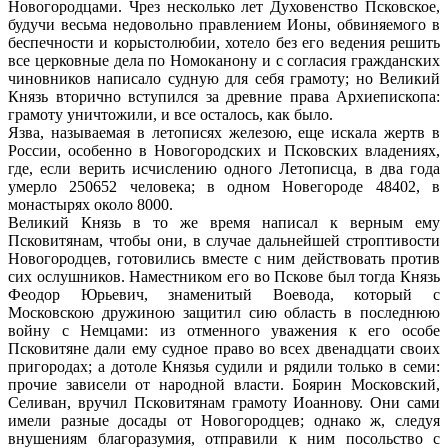
Новогородцами. Чрез несколько лет Духовенство Псковское,
будучи весьма недовольно правлением Ионы, обвиняемого в
беспечности и корыстолюбии, хотело без его ведения решить
все церковные дела по Номоканону и с согласия гражданских
чиновников написало судную для себя грамоту; но Великий
Князь вторично вступился за древние права Архиепископа:
грамоту уничтожили, и все осталось, как было.
Язва, называемая в летописях железою, еще искала жертв в
России, особенно в Новогородских и Псковских владениях,
где, если верить исчислению одного Летописца, в два года
умерло 250652 человека; в одном Новегороде 48402, в
монастырях около 8000.
Великий Князь в то же время написал к верным ему
Псковитянам, чтобы они, в случае дальнейшей строптивости
Новогородцев, готовились вместе с ним действовать против
сих ослушников. Наместником его во Пскове был тогда Князь
Феодор Юрьевич, знаменитый Воевода, который с
Московскою дружиною защитил сию область в последнюю
войну с Немцами: из отменного уважения к его особе
Псковитяне дали ему судное право во всех двенадцати своих
пригородах; а дотоле Князья судили и рядили только в семи:
прочие зависели от народной власти. Боярин Московский,
Селиван, вручил Псковитянам грамоту Иоаннову. Они сами
имели разные досады от Новогородцев; однако ж, следуя
внушениям благоразумия, отправили к ним посольство с