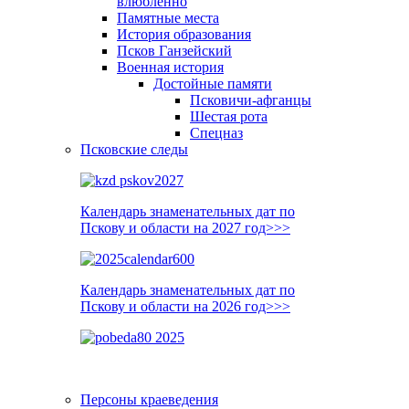
влюблённо
Памятные места
История образования
Псков Ганзейский
Военная история
Достойные памяти
Псковичи-афганцы
Шестая рота
Спецназ
Псковские следы
Календарь знаменательных дат по
Пскову и области на 2027 год>>>
Календарь знаменательных дат по
Пскову и области на 2026 год>>>
Персоны краеведения