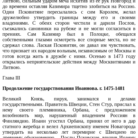
Литвою, сильным ударом меча исхитив из ее рук Новгород и
до времени оставляя Казимира тщетно злобиться на Россию.
Одни Псковитяне пересылались с сим Королем, желал
дружелюбно утвердить границы между его и своими
владениями. С обеих сторон честили и дарили Послов,
съезжались сановники на рубеже и не могли согласиться в
прениях. Сам Казимир был в Полоцке, обещался
собственными глазами осмотреть все спорные места, но не
сдержал слова. Лаская Псковитян, он давал им чувствовать,
что признает их народом вольным, независимым от Москвы и
готов всегда жить в дружбе с ними. Осенью в 1473 году
открылись неприятельские действия между Москвитянами и
Литвою.
Глава III
Продолжение государствования Иоаннова. г. 1475-1481
Великий Князь, пируя, занимался и делами
государственными. Правитель Швеции, Стен Стур, прислал к
нему своего племянника, Орбана, с предложением
возобновить мир, нарушенный впадением Россиян в
Финляндию. Иоанн угостил Орбана, принял от него в дар
статного жеребца и велел Архиепископу именем Новагорода
утвердить на несколько лет перемирие с Швециею по
древнему обыкновению. - Послы Псковские, вручив Иоанну