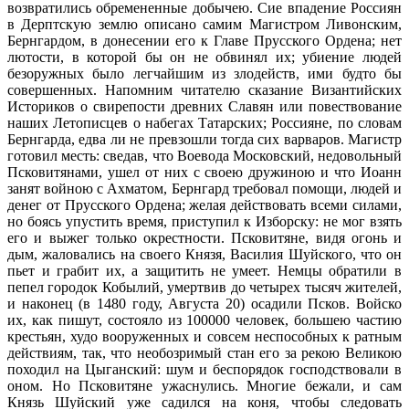
возвратились обремененные добычею. Сие впадение Россиян
в Дерптскую землю описано самим Магистром Ливонским,
Бернгардом, в донесении его к Главе Прусского Ордена; нет
лютости, в которой бы он не обвинял их; убиение людей
безоружных было легчайшим из злодейств, ими будто бы
совершенных. Напомним читателю сказание Византийских
Историков о свирепости древних Славян или повествование
наших Летописцев о набегах Татарских; Россияне, по словам
Бернгарда, едва ли не превзошли тогда сих варваров. Магистр
готовил месть: сведав, что Воевода Московский, недовольный
Псковитянами, ушел от них с своею дружиною и что Иоанн
занят войною с Ахматом, Бернгард требовал помощи, людей и
денег от Прусского Ордена; желая действовать всеми силами,
но боясь упустить время, приступил к Изборску: не мог взять
его и выжег только окрестности. Псковитяне, видя огонь и
дым, жаловались на своего Князя, Василия Шуйского, что он
пьет и грабит их, а защитить не умеет. Немцы обратили в
пепел городок Кобылий, умертвив до четырех тысяч жителей,
и наконец (в 1480 году, Августа 20) осадили Псков. Войско
их, как пишут, состояло из 100000 человек, большею частию
крестьян, худо вооруженных и совсем неспособных к ратным
действиям, так, что необозримый стан его за рекою Великою
походил на Цыганский: шум и беспорядок господствовали в
оном. Но Псковитяне ужаснулись. Многие бежали, и сам
Князь Шуйский уже садился на коня, чтобы следовать