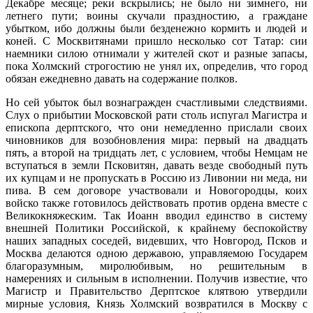
Декабре месяце; реки вскрылись; не было ни зимнего, ни
летнего пути; воины скучали праздностию, а граждане
убытком, ибо должны были безденежно кормить и людей и
коней. С Москвитянами пришло несколько сот Татар: сии
наемники силою отнимали у жителей скот и разные запасы,
пока Холмский строгостию не унял их, определив, что город
обязан ежедневно давать на содержание полков.
Но сей убыток был вознагражден счастливыми следствиями.
Слух о прибытии Московской рати столь испугал Магистра и
епископа дерптского, что они немедленно прислали своих
чиновников для возобновления мира: первый на двадцать
пять, а второй на тридцать лет, с условием, чтобы Немцам не
вступаться в земли Псковитян, давать везде свободный путь
их купцам и не пропускать в Россию из Ливонии ни меда, ни
пива. В сем договоре участвовали и Новогородцы, коих
войско также готовилось действовать против ордена вместе с
Великокняжеским. Так Иоанн вводил единство в систему
внешней Политики Российской, к крайнему беспокойству
наших западных соседей, видевших, что Новгород, Псков и
Москва делаются одною державою, управляемою Государем
благоразумным, миролюбивым, но решительным в
намерениях и сильным в исполнении. Получив известие, что
Магистр и Правительство Дерптское клятвою утвердили
мирные условия, Князь Холмский возвратился в Москву с