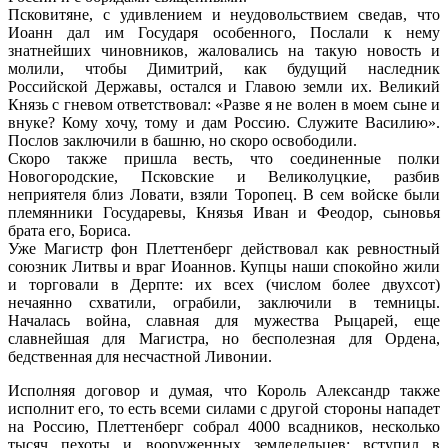
Псковитяне, с удивлением и неудовольствием сведав, что
Иоанн дал им Государя особенного, Послали к нему
знатнейших чиновников, жаловались на такую новость и
молили, чтобы Димитрий, как будущий наследник
Российской Державы, остался и Главою земли их. Великий
Князь с гневом ответствовал: «Разве я не волен в моем сыне и
внуке? Кому хочу, тому и дам Россию. Служите Василию».
Послов заключили в башню, но скоро освободили.
Скоро также пришла весть, что соединенные полки
Новогородские, Псковские и Великолуцкие, разбив
неприятеля близ Ловати, взяли Торопец. В сем войске были
племянники Государевы, Князья Иван и Феодор, сыновья
брата его, Бориса.
Уже Магистр фон Плеттенберг действовал как ревностный
союзник Литвы и враг Иоаннов. Купцы наши спокойно жили
и торговали в Дерпте: их всех (числом более двухсот)
нечаянно схватили, ограбили, заключили в темницы.
Началась война, славная для мужества Рыцарей, еще
славнейшая для Магистра, но бесполезная для Ордена,
бедственная для несчастной Ливонии.
Исполняя договор и думая, что Король Александр также
исполнит его, то есть всеми силами с другой стороны нападет
на Россию, Плеттенберг собрал 4000 всадников, несколько
тысяч пехоты и вооруженных земледельцев; вступил в