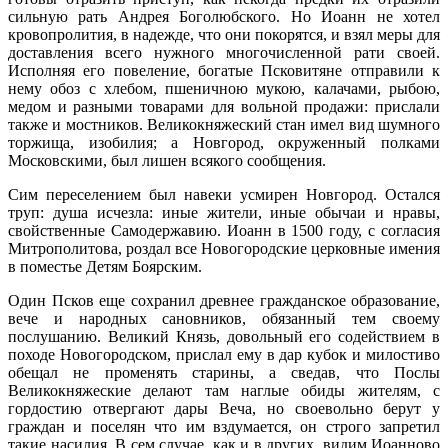
сильную рать Андрея Боголюбского. Но Иоанн не хотел
кровопролития, в надежде, что они покорятся, и взял меры для
доставления всего нужного многочисленной рати своей.
Исполняя его повеление, богатые Псковитяне отправили к
нему обоз с хлебом, пшеничною мукою, калачами, рыбою,
медом и разными товарами для вольной продажи: прислали
также и мостников. Великокняжеский стан имел вид шумного
торжища, изобилия; а Новгород, окруженный полками
Московскими, был лишен всякого сообщения.
Сим переселением был навеки усмирен Новгород. Остался
труп: душа исчезла: иные жители, иные обычаи и нравы,
свойственные Самодержавию. Иоанн в 1500 году, с согласия
Митрополитова, роздал все Новогородские церковные имения
в поместье Детям Боярским.
Один Псков еще сохранил древнее гражданское образование,
вече и народных сановников, обязанный тем своему
послушанию. Великий Князь, довольный его содействием в
походе Новогородском, прислал ему в дар кубок и милостиво
обещал не променять старины, а сведав, что Послы
Великокняжеские делают там наглые обиды жителям, с
гордостию отвергают дары Веча, но своевольно берут у
граждан и поселян что им вздумается, он строго запретил
такие насилия. В сем случае, как и в других, видим Иоанново