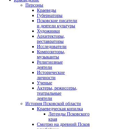
Персоны
Краеведы
Губернаторы
Псковские писатели
и деятели культуры
Художники
Архитекторы,
реставраторы
Исследователи
Композиторы,
музыканты
Религиозные
деятели
Исторические
личности
Ученые
Актеры, режиссеры,
театральные
деятели
История Псковской области
Краеведческая копилка
Легенды Псковского
края
Смотрю на древний Псков