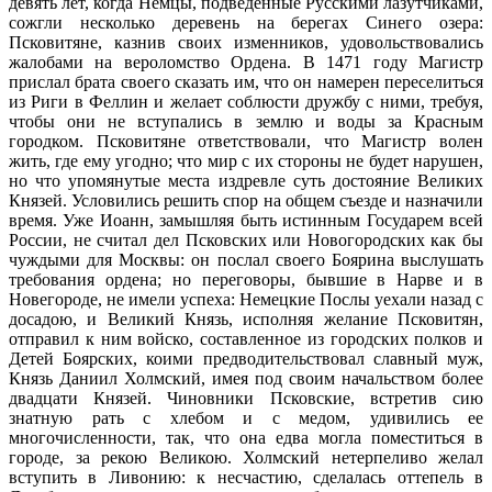
девять лет, когда Немцы, подведенные Русскими лазутчиками,
сожгли несколько деревень на берегах Синего озера:
Псковитяне, казнив своих изменников, удовольствовались
жалобами на вероломство Ордена. В 1471 году Магистр
прислал брата своего сказать им, что он намерен переселиться
из Риги в Феллин и желает соблюсти дружбу с ними, требуя,
чтобы они не вступались в землю и воды за Красным
городком. Псковитяне ответствовали, что Магистр волен
жить, где ему угодно; что мир с их стороны не будет нарушен,
но что упомянутые места издревле суть достояние Великих
Князей. Условились решить спор на общем съезде и назначили
время. Уже Иоанн, замышляя быть истинным Государем всей
России, не считал дел Псковских или Новогородских как бы
чуждыми для Москвы: он послал своего Боярина выслушать
требования ордена; но переговоры, бывшие в Нарве и в
Новегороде, не имели успеха: Немецкие Послы уехали назад с
досадою, и Великий Князь, исполняя желание Псковитян,
отправил к ним войско, составленное из городских полков и
Детей Боярских, коими предводительствовал славный муж,
Князь Даниил Холмский, имея под своим начальством более
двадцати Князей. Чиновники Псковские, встретив сию
знатную рать с хлебом и с медом, удивились ее
многочисленности, так, что она едва могла поместиться в
городе, за рекою Великою. Холмский нетерпеливо желал
вступить в Ливонию: к несчастию, сделалась оттепель в