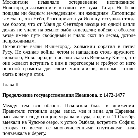
Москвитяне изъявляли остервенение неописанное:
Новогородцы-изменники казались им хуже Татар. Не было
пощады ни бедным земледельцам, ни женщинам. Летописцы
замечают, что Небо, благоприятствуя Иоанну, иссушило тогда
все болота; что от Маия до Сентября месяца ни одной капли
дождя не упало на землю: зыби отвердели; войско с обозами
везде имело путь свободный и гнало скот по лесам, дотоле
непроходимым.
Псковитяне взяли Вышегород. Холмский обратил в пепел
Русу. Не ожидав войны летом и нападения столь дружного,
сильного, Новогородцы послали сказать Великому Князю, что
они желают вступить с ним в переговоры и требуют от него
опасной грамоты для своих чиновников, которые готовы
ехать к нему в стан.
Глава II
Продолжение государствования Иоаннова. г. 1472-1477
Между тем вся область Псковская была в движении:
Правители готовили дары, запас, мед и вина для Царевны;
рассылали всюду гонцов; украшали суда, лодки и 11 Октября
выехали на Чудское озеро, к устью Эмбаха, встретить Софию,
которая со всеми ее многочисленными спутниками тихо
подъезжала к берегу.