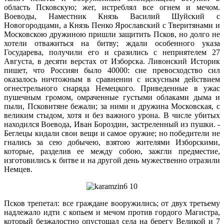
область Псковскую; жег, истреблял все огнем и мечом.
Воеводы, Наместник Князь Василий Шуйский с
Новогородцами, а Князь Пенко Ярославский с Тверитянами и
Московскою дружиною пришли защитить Псков, но долго не
хотели отважиться на битву; ждали особенного указа
Государева, получили его и сразились с неприятелем 27
Августа, в десяти верстах от Изборска. Ливонский Историк
пишет, что Россиян было 40000: сие превосходство сил
оказалось ничтожным в сравнении с искусным действием
огнестрельного снаряда Немецкого. Приведенные в ужас
пушечным громом, омраченные густыми облаками дыма и
пыли, Псковитяне бежали; за ними и дружина Московская, с
великим стыдом, хотя и без важного урона. В числе убитых
находился Воевода, Иван Бороздин, застреленный из пушки. -
Беглецы кидали свои вещи и самое оружие; но победители не
гнались за сею добычею, взятою жителями Изборскими,
которые, разделив ее между собою, зажгли предместие,
изготовились к битве и на другой день мужественно отразили
Немцев.
Псков трепетал: все граждане вооружились; от двух третьему
надлежало идти с копьем и мечом против гордого Магистра,
который безжалостно опустошал села на берегу Великой и 7