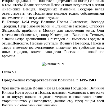
Второе предложение Поппелево (германский посол) состояло
в том, чтобы Иоанн запретил Псковитянам вступаться в земли
Ливонских Немцев, подданных Империи. Государь велел
ответствовать, что Псковитяне владеют только собственными
их землями и не вступают в чужие.
В Генваре 1494 году Великие Послы Литовские, Воевода
Троцкий, Петр Янович Белой и Станислав Гастольд, Староста
Жмудский, прибыли в Москву для заключения мира. Они
хотели возобновить договор Казимиров с Василием Темным,
а наши Бояре древнейший Ольгердов с Симеоном Гордым и
отцем Донского. Первые уступали Иоанну Новгород, Псков и
Тверь в вечное потомственное владение, но требовали всех
иных городов, коими завладели Россияне в новейшие
времена.
Глава VI
Продолжение государствования Иоаннова. г. 1495-1503
Чрез шесть недель Иоанн назвал Василия Государем, Великим
Князем Новагорода и Пскова, изъявлял холодность к невестке
и ко внуку; однако ж долго медлил и совестился отнять
старейшинство у Последнего, данное ему пред лицом всей
России и с обрядами священными.