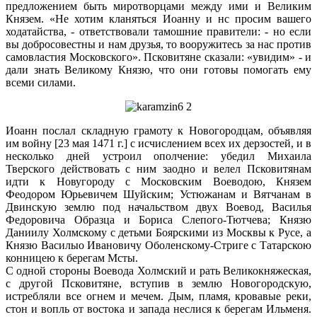
предложением быть миротворцами между ими и Великим
Князем. «Не хотим кланяться Иоанну и нс просим вашего
ходатайства, - ответствовали тамошние правители: - но если
вы добросовестны и нам друзья, то вооружитесь за нас против
самовластия Московского». Псковитяне сказали: «увидим» - и
дали знать Великому Князю, что они готовы помогать ему
всеми силами.
Иоанн послал складную грамоту к Новогородцам, объявляя
им войну [23 мая 1471 г.] с исчислением всех их дерзостей, и в
несколько дней устроил ополчение: убедил Михаила
Тверского действовать с ним заодно и велел Псковитянам
идти к Новугороду с Московским Воеводою, Князем
Феодором Юрьевичем Шуйским; Устюжанам и Вятчанам в
Двинскую землю под начальством двух Воевод, Василья
Федоровича Образца и Бориса Слепого-Тютчева; Князю
Даниилу Холмскому с детьми Боярскими из Москвы к Русе, а
Князю Василыо Ивановичу Оболенскому-Стриге с Татарскою
конницею к берегам Мсты.
С одной стороны Воевода Холмский и рать Великокняжеская,
с другой Псковитяне, вступив в землю Новогородскую,
истребляли все огнем и мечем. Дым, пламя, кровавые реки,
стон и вопль от востока и запада неслися к берегам Ильменя.