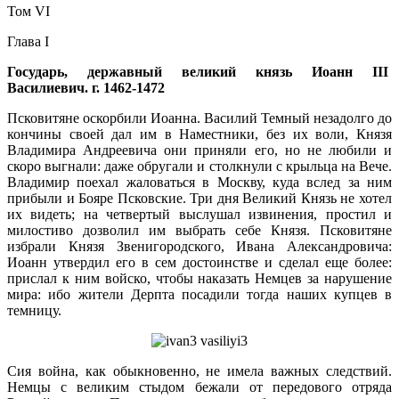
Том VI
Глава I
Государь, державный великий князь Иоанн III
Василиевич. г. 1462-1472
Псковитяне оскорбили Иоанна. Василий Темный незадолго до
кончины своей дал им в Наместники, без их воли, Князя
Владимира Андреевича они приняли его, но не любили и
скоро выгнали: даже обругали и столкнули с крыльца на Вече.
Владимир поехал жаловаться в Москву, куда вслед за ним
прибыли и Бояре Псковские. Три дня Великий Князь не хотел
их видеть; на четвертый выслушал извинения, простил и
милостиво дозволил им выбрать себе Князя. Псковитяне
избрали Князя Звенигородского, Ивана Александровича:
Иоанн утвердил его в сем достоинстве и сделал еще более:
прислал к ним войско, чтобы наказать Немцев за нарушение
мира: ибо жители Дерпта посадили тогда наших купцев в
темницу.
Сия война, как обыкновенно, не имела важных следствий.
Немцы с великим стыдом бежали от передового отряда