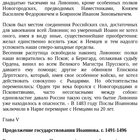
двадцатью тысячами на Ливонию, кроме особенных полков
Новогородских, предводимых Наместниками, Князем
Василием Федоровичем и Боярином Иваном Зиновьевичем.
Псков был местом соединения Российских сил, достаточных
для завоевания всей Ливонии; но умеренный Иоанн не хотел
оного, имея в виду иные, существеннейшие приобретения:
желал единственно вселить ужас в Немцев и тем надолго
успокоить наши северо-западные пределы.
Весенняя распутица освободила наконец Ливонию: полки
наши возвратились во Псков; а Бернгард, оплакивая судьбу
Ордена, винил во всем Великого Магистра Прусского, не
давшего ему помощи; другие же обвиняли Епископа
Дерптского, который, имея свое особенное войско, не хотел
действовать совокупно с Рыцарями. Но обстоятельства
переменились: Орден три века боролся с Новогородцами и
Псковитянами, часто несогласными между собою:
единовластие давало России такую силу, что бытие Ливонии
уже находилось в опасности. - В 1483 году Послы Иоанновы
заключили в Нарве перемирие с Немцами на 20 лет.
Глава V
Продолжение государствования Иоаннова. г. 1491-1496