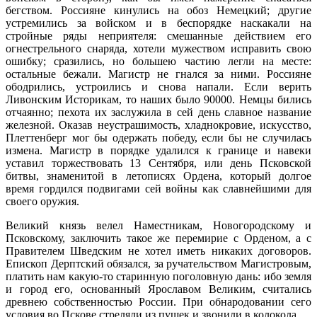
бегством. Россияне кинулись на обоз Немецкий; другие
устремились за войском и в беспорядке наскакали на
стройные ряды неприятеля: смешанные действием его
огнестрельного снаряда, хотели мужеством исправить свою
ошибку; сразились, но большею частию легли на месте:
остальные бежали. Магистр не гнался за ними. Россияне
ободрились, устроились и снова напали. Если верить
Ливонским Историкам, то наших было 90000. Немцы бились
отчаянно; пехота их заслужила в сей день славное название
железной. Оказав неустрашимость, хладнокровие, искусство,
Плеттенберг мог бы одержать победу, если бы не случилась
измена. Магистр в порядке удалился к границе и навеки
уставил торжествовать 13 Сентября, или день Псковской
битвы, знаменитой в летописях Ордена, который долгое
время гордился подвигами сей войны как славнейшими для
своего оружия.
Великий князь велел Наместникам, Новогородскому и
Псковскому, заключить такое же перемирие с Орденом, а с
Правителем Шведским не хотел иметь никаких договоров.
Епископ Дерптский обязался, за ручательством Магистровым,
платить нам какую-то старинную поголовную дань: ибо земля
и город его, основанный Ярославом Великим, считались
древнею собственностью России. При обнародовании сего
условия во Пскове стреляли из пушек и звонили в колокола.