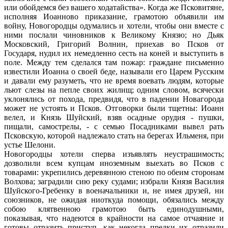
или обойдемся без вашего ходатайства». Когда же Псковитяне,
исполняя Иоанново приказание, грамотою объявили им
войну, Новогородцы одумались и хотели, чтобы они вместе с
ними послали чиновников к Великому Князю; но Дьяк
Московский, Григорий Волнин, приехав во Псков от
Государя, нудил их немедленно сесть на коней и выступить в
поле. Между тем сделался там пожар: граждане письменно
известили Иоанна о своей беде, называли его Царем Русским
и давали ему разуметь, что не время воевать людям, которые
льют слезы на пепле своих жилищ; одним словом, всячески
уклонялись от похода, предвидя, что в падении Новагорода
может не устоять и Псков. Отговорки были тщетны: Иоанн
велел, и Князь Шуйский, взяв осадные орудия - пушки,
пищали, самострелы, - с семью Посадниками вывел рать
Псковскую, которой надлежало стать на берегах Ильменя, при
устье Шелони.
Новогородцы хотели сперва изъявлять неустрашимость;
дозволили всем купцам иноземным выехать во Псков с
товарами: укрепились деревянною стеною по обеим сторонам
Волхова; заградили сию реку судами; избрали Князя Василия
Шуйского-Гребенку в военачальники и, не имея друзей, ни
союзников, не ожидая ниоткуда помощи, обязались между
собою клятвенною грамотою быть единодушными,
показывая, что надеются в крайности на самое отчаяние и
готовы отразить приступ, как некогда предки их отразили