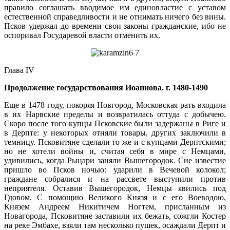
правило соглашать вводимое им единовластие с уставом
естественной справедливости и не отнимать ничего без вины.
Псков удержал до времени свои законы гражданские, ибо не
оспоривал Государевой власти отменить их.
Глава IV
Продолжение государствования Иоаннова. г. 1480-1490
Еще в 1478 году, покоряя Новгород, Московская рать входила
в их Нарвские пределы и возвратилась оттуда с добычею.
Скоро после того купцы Псковские были задержаны в Риге и
в Дерпте: у некоторых отняли товары, других заключили в
темницу. Псковитяне сделали то же и с купцами Дерптскими;
но не хотели войны и, считая себя в мире с Немцами,
удивились, когда Рыцари заняли Вышегородок. Сие известие
пришло во Псков ночью: ударили в Вечевой колокол;
граждане собралися и на рассвете выступили против
неприятеля. Оставив Вышегородок, Немцы явились под
Гдовом. С помощию Великого Князя и с его Воеводою,
Князем Андреем Никитичем Ногтем, присланным из
Новагорода, Псковитяне заставили их бежать, сожгли Костер
на реке Эмбахе, взяли там несколько пушек, осаждали Дерпт и