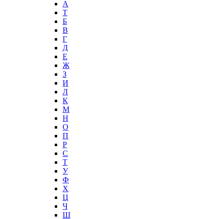
А
T
Б
В
Г
Д
Е
Ж
З
И
Л
К
М
Н
О
П
Р
С
Т
У
Ф
Х
Ц
Ч
Ш