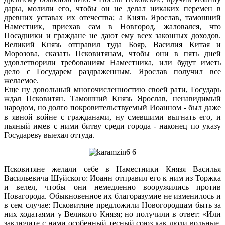
дары, молили его, чтобы он не делал никаких перемен в
древних уставах их отечества; а Князь Ярослав, тамошний
Наместник, приехав сам в Новгород, жаловался, что
Посадники и граждане не дают ему всех законных доходов.
Великий Князь отправил туда Бояр, Василия Китая и
Морозова, сказать Псковитянам, чтобы они в пять дней
удовлетворили требованиям Наместника, или будут иметь
дело с Государем раздраженным. Ярослав получил все
желаемое.
Еще ну довольный многочисленностию своей рати, Государь
ждал Псковитян. Тамошний Князь Ярослав, ненавидимый
народом, но долго покровительствуемый Иоанном - был даже
в явной войне с гражданами, ну смевшими выгнать его, и
пьяный имев с ними битву среди города - наконец по указу
Государеву выехал оттуда.
Псковитяне желали себе в Наместники Князя Василья
Васильевича Шуйского: Иоанн отправил его к ним из Торжка
и велел, чтобы они немедленно вооружились против
Новагорода. Обыкновенное их благоразумие не изменилось и
в сем случае: Псковитяне предложили Новогородцам быть за
них ходатаями у Великого Князя; но получили в ответ: «Или
заключите с нами особенный тесный союз как люди вольные,