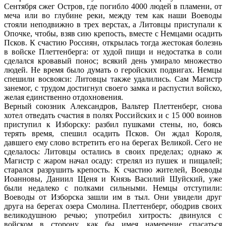
Сентября сжег Остров, где погибло 4000 людей в пламени, от
меча или во глубине реки, между тем как наши Воеводы
стояли неподвижно в трех верстах, а Литовцы приступали к
Опочке, чтобы, взяв сию крепость, вместе с Немцами осадить
Псков. К счастию Россиян, открылась тогда жестокая болезнь
в войске Плеттенберга: от худой пищи и недостатка в соли
сделался кровавый понос; всякий день умирало множество
людей. Не время было думать о геройских подвигах. Немцы
спешили восвояси: Литовцы также удалились. Сам Магистр
занемог, с трудом достигнул своего замка и распустил войско,
желая единственно отдохновения.
Верный союзник Александров, Вальтер Плеттенберг, снова
хотел отведать счастия в полях Российских и с 15 000 воинов
приступил к Изборску: разбил пушками стены, но, боясь
терять время, спешил осадить Псков. Он ждал Короля,
давшего ему слово встретить его на берегах Великой. Сего не
сделалось: Литовцы остались в своих пределах; однако ж
Магистр с жаром начал осаду: стрелял из пушек и пищалей;
старался разрушить крепость. К счастию жителей, Воеводы
Иоанновы, Даниил Щеня и Князь Василий Шуйский, уже
были недалеко с полками сильными. Немцы отступили:
Воеводы от Изборска зашли им в тыл. Они увидели друг
друга на берегах озера Смолина. Плеттенберг, ободрив своих
великодушною речью; употребил хитрость: двинулся с
войском в сторону, как бы имея намерение спасаться