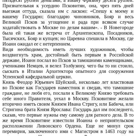
пятьдесят рублей деньгами, а Ивану Фрязину десять рублей.
Признательная к усердию Псковитян, она, чрез пять дней
выезжая оттуда, сказала им с ласкою: «Спешу к моему и
вашему Государю; благодарю чиновников, Бояр и весь
Великий Псков за угощение и рада при всяком случае
ходатайствовать в Москве по делам вашим». - В Новегороде
была ей такая же встреча от Архиепископа, Посадников,
Тысячских, Бояр и купцев; но Царевна спешила в Москву, где
Иоанн ожидал ее с нетерпением.
Видя необходимость иметь лучших художников, чтобы
воздвигнуть храм, достойный быть первым в Российской
державе, Иоанн послал во Псков за тамошними каменщиками,
учениками Немцев, и велел Толбузину, чего бы то ни стоило,
сыскать в Италии Архитектора опытного для сооружения
Успенской кафедральной церкви.
Князь Феодор Юрьевич Шуйский, несколько лет властвовав
во Пскове как Государев наместник и сведав, что тамошние
граждане, не любя его, послали к Великому Князю требовать
себе иного Правителя, уехал в Москву. Псковитяне желали
вторично иметь своим Князем Ивана Стригу, или Бабича, или
Стригина брата Князя Ярослава: Государь дал им последнего,
сказав, что первые нужны ему самому для ратного дела. В то
же время Псковитяне известили Иоанна о неприятельском
расположении Ливонского Ордена. Еще не минул срок
перемирия, заключенного ими с Магистром в 1463 году на