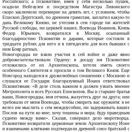
Российского; а Псковитяне, имея у себя несколько пушек,
осадили Нейгаузен и посредством Магистра Ливонского
скоро заключили перемирие на девять лет, с условием, чтобы
Епископ Дерптский, по древним грамотам, заплатил какую-то
дань Великому Князю, не утесняя в сем городе ни жителей
Русской слободы, ни церквей наших. Воевода Иоаннов, Князь
Федор Юрьевич, возвратился в Москву, осыпанный
благодарностию Псковитян и дарами, которые состояли в
тридцати рублях для него и в пятидесяти для всех бывших с
ним Бояр ратных.
Новогородцы не взяли участия в сей войне и даже явно
доброжелательствовали Ордену: в досаду им Псковитяне
отложились от их Архиепископа, хотели иметь своего
особенного Святителя и просили о том Великого Князя. Еще
Новгород находился в дружелюбных сношениях с Москвою и
слушался ее Государя: благоразумный Иоанн ответствовал
Псковитянам: «В деле столь важном я должен узнать мнение
Митрополита и всех Русских Епископов. Вы и старшие братья
ваши, Новогородцы, моя отчина, жалуетесь друг на друга; они
требовали от меня Воеводы, чтобы смирить вас оружием: я не
велел им мыслить о сем междоусобии, ни задерживать ваших
Послов на пути ко мне; хочу тишины и мира; буду праведным
судиею между вами». Сказав, совершил дело миротворца.
Псковитяне возвратили церковные земли Архиепископу Ионе
и взаимными клятвами подтвердили древний союз братский с