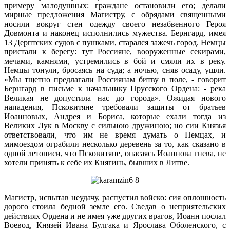
примеру малодушных: граждане остановили его; делали
мирные предложения Магистру, с обрядами священными
носили вокруг стен одежду своего незабвенного Героя
Довмонта и наконец исполнились мужества. Бернгард, имея
13 Дерптских судов с пушками, старался зажечь город. Немцы
пристали к берегу: тут Россияне, вооруженные секирами,
мечами, камнями, устремились в бой и смяли их в реку.
Немцы тонули, бросаясь на суда; а ночью, сняв осаду, ушли.
«Мы тщетно предлагали Россиянам битву в поле, - говорит
Бернгард в письме к начальнику Прусского Ордена: - река
Великая не допустила нас до города». Ожидая нового
нападения, Псковитяне требовали защиты от братьев
Иоанновых, Андрея и Бориса, которые ехали тогда из
Великих Лук в Москву с сильною дружиною; но сии Князья
ответствовали, что им не время думать о Немцах, и
мимоездом ограбили несколько деревень за то, как сказано в
одной летописи, что Псковитяне, опасаясь Иоаннова гнева, не
хотели принять к себе их Княгинь, бывших в Литве.
Магистр, испытав неудачу, распустил войско: сия оплошность
дорого стоила бедной земле его. Сведав о неприятельских
действиях Ордена и не имея уже других врагов, Иоанн послал
Воевод, Князей Ивана Булгака и Ярослава Оболенского, с