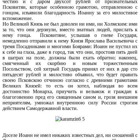
честию и с даром двухсот рублей от признательных
Псковитян, которые особенною грамотою, отправленною с
гонцом, изъявили благодарность Иоанну за его милостивое
вспоможение.
Но Великий Князь не был доволен ни ими, ни Холмским: ими
за то, что они дерзнули, вместо знатных людей, прислать к
нему гонца. Псковитяне, услышав о гневе Государя,
немедленно отправили к нему Князя Ярослава Васильевича с
тремя Посадниками и многими Боярами: Иоанн не пустил их
к себе на глаза, даже в город, так что они, простояв пять дней
в шатрах на поле, должны были ехать обратно; наконец,
смягченный их скорбию и новым торжественным
Посольством, сей хитрый Государь принял от них в дар сто
пятьдесят рублей и милостиво объявил, что будет править
своею Псковскою отчиною согласно с древними грамотами
Великих Князей: то есть он хотел, наблюдая во всем
достоинство Монарха, приучить и вельмож и граждан к
благоговению пред его священным саном и, грозя внешним
неприятелям, умножал внутреннюю силу России строгим
действием Самодержавной власти.
Доселе Иоанн не имел никаких известных дел, ни сношений с