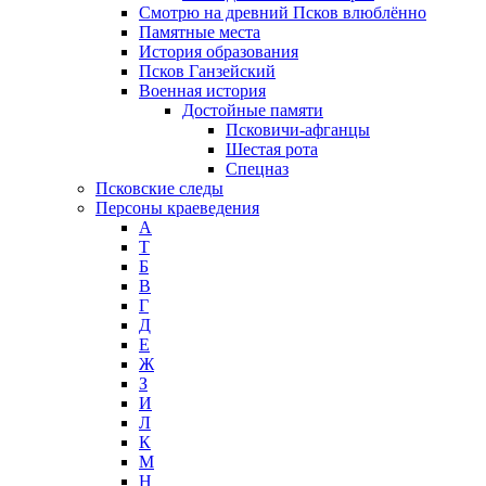
Смотрю на древний Псков влюблённо
Памятные места
История образования
Псков Ганзейский
Военная история
Достойные памяти
Псковичи-афганцы
Шестая рота
Спецназ
Псковские следы
Персоны краеведения
А
T
Б
В
Г
Д
Е
Ж
З
И
Л
К
М
Н