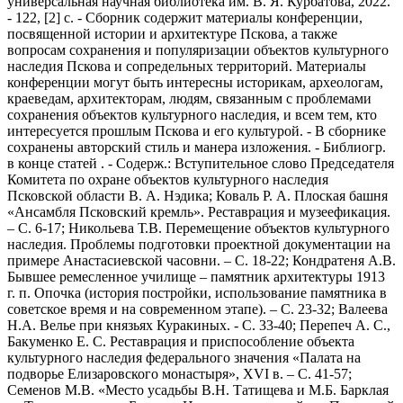
универсальная научная библиотека им. В. Я. Курбатова, 2022.
- 122, [2] с. - Сборник содержит материалы конференции,
посвященной истории и архитектуре Пскова, а также
вопросам сохранения и популяризации объектов культурного
наследия Пскова и сопредельных территорий. Материалы
конференции могут быть интересны историкам, археологам,
краеведам, архитекторам, людям, связанным с проблемами
сохранения объектов культурного наследия, и всем тем, кто
интересуется прошлым Пскова и его культурой. - В сборнике
сохранены авторский стиль и манера изложения. - Библиогр.
в конце статей . - Содерж.: Вступительное слово Председателя
Комитета по охране объектов культурного наследия
Псковской области В. А. Нэдика; Коваль Р. А. Плоская башня
«Ансамбля Псковский кремль». Реставрация и музеефикация.
– С. 6-17; Никольева Т.В. Перемещение объектов культурного
наследия. Проблемы подготовки проектной документации на
примере Анастасиевской часовни. – С. 18-22; Кондратеня А.В.
Бывшее ремесленное училище – памятник архитектуры 1913
г. п. Опочка (история постройки, использование памятника в
советское время и на современном этапе). – С. 23-32; Валеева
Н.А. Велье при князьях Куракиных. - С. 33-40; Перепеч А. С.,
Бакуменко Е. С. Реставрация и приспособление объекта
культурного наследия федерального значения «Палата на
подворье Елизаровского монастыря», XVI в. – С. 41-57;
Семенов М.В. «Место усадьбы В.Н. Татищева и М.Б. Барклая