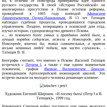
но, в отличие от Новгорода привержены идее единого
русского государства. В своей «Истории Российской» он
анализировал присутствие в Пскове остатков реформы,
проведённой в 1665 году во­еводой
Афанасием
Лаврентьевичем Ордин-Нащокиным.
В 13 лет Татищев
наблюдал судебные процессы, проводившиеся городским
управлением. Позднее, возвращаясь в псковский дом отца,
изучал историю, судопроизводство древнего Пскова.
«… во псковичех более умных и правдивых людей было, и
лучший порядок содержан, нежели в Новегороде, ибо в
Новегороде, конечно бы, таких сомнительных, а притом
весьма невинных людей побили, как часто случалося»
. -
Татищев В. Н.
Биографы считают, что именно в Пскове Василий Татищев
встречался с
Петром I
, а также с еще одним знаменитым
псковичом, графом
Яковом Вилимовичем Брюсом
,
руководившем Артиллерийской инженерной школой. Эти
встречи оказали на молодого человека решающее влияние.
Художник Евгений Широков. «И посему быть! (Петр I и В.
Татищев)». 1999 год.
Начавшаяся Северная война поставила еще очень молодого