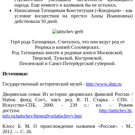
народа. Еще немного и калмыков бы не осталось.
Написанная Татищевым Конституция («Кондиция» - как
условие восшествия на престол Анны Иоанновны)
действовала 50 дней.
Герб рода Татищевых. Считалось, что они ведут род от
Рюрика и князей Соломерских.
Род Татищевых внесён в родовые книги Московской,
Тверской, Тульской, Костромской,
Пензенской и Санкт-Петербургской губерний.
Источники:
Государственный исторический музей -
http://www.shm.ru
Дворянская семья: Из истории дворянских фамилий России /
Набок. фонд; Сост., науч. ред. В. П. Старка. - СПб. :
Искусство-СПБ, 2000. - 239 с.: ил. – Режим
доступа:
http://tatischev.lit-
info.ru/tatischev/biografiya/tatischevy.htm
Клосс Б. М. О происхождении названия «Россия». - М.,
2012. — С. 26.