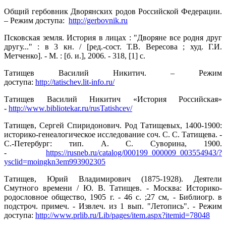
Общий гербовник Дворянских родов Российской Федерации.
– Режим доступа:
http://gerbovnik.ru
Псковская земля. История в лицах : "Дворяне все родня друг
другу..." : в 3 кн. / [ред.-сост. Т.В. Вересова ; худ. Г.И.
Метченко]. - М. : [б. и.], 2006. - 318, [1] с.
Татищев Василий Никитич. – Режим
доступа:
http://tatischev.lit-info.ru/
Татищев Василий Никитич «История Российская»
-
http://www.bibliotekar.ru/rusTatishcev/
Татищев, Сергей Спиридонович. Род Татищевых, 1400-1900:
историко-генеалогическое исследование соч. С. С. Татищева. -
С.-Петербург: тип. А. С. Суворина, 1900.
-
https://rusneb.ru/catalog/000199_000009_003554943/?
ysclid=moingkn3em993902305
Татищев, Юрий Владимирович (1875-1928). Деятели
Смутного времени / Ю. В. Татищев. - Москва: Историко-
родословное общество, 1905 г. - 46 с. ;27 см, - Библиогр. в
подстроч. примеч. - Извлеч. из 1 вып. "Летопись". - Режим
доступа:
http://www.prlib.ru/Lib/pages/item.aspx?itemid=78048