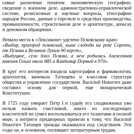
самые различные понятия: экономическую географию,
сведения о военном деле, административно-управленческой
системе, религиозные и научные вопросы, этнографию
народов России, данные о торговле и средствах производства,
промышленности, строительном деле и архитектуре, деньгах
и денежном обращении.
Немало места в «Лексиконе» уделено Псковскому краю:
«Выбор, пригород псковский, ныне слобода на реке Сороти,
от Пскова к Великим Лукам 90 верст»,
«Выбуцкое, село близ Пскова, в нем родилась блаженная
княгиня Ольга около 885 и Владимир Первый в 970».
В круг его интересов входила картография и фармакология,
археология, занимала Татищева и классовая структура
общества и управление государством. Василий Никитич даже
составил основу для первой, еще монархической
Конституции.
В 1725 году умирает Петр I и судьбу его сподвижника уже
нельзя назвать счастливой, никто из последующих
властителей не сумел воспользоваться его талантами в полной
мере, а интриги придворных привели к тому, что Василий
Никитич Татищев трижды оказывался под следствием. Эти
годы он, в основном, посвящает литературным трудам.