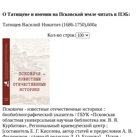
О Татищеве и имении на Псковской земле читать в ПЭБ:
Татищев Василий Никитич (1686-1750),600a
Кол-во строк:
Псковичи - известные отечественные историки :
биобиблиографический указатель / ГБУК «Псковская
областная универсальная научная библиотека им. В. Я.
Курбатова», Региональный краеведческий центр ;
[составитель Е. Г. Киселева, автор статей и предисловия А. В.
Филимонов ; главный редактор Л. О. Егорова]. - Псков :