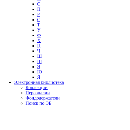
О
П
Р
С
Т
У
Ф
Х
Ц
Ч
Ш
Щ
Э
Ю
Я
Электронная библиотека
Коллекции
Персоналии
Фондодержатели
Поиск по ЭБ