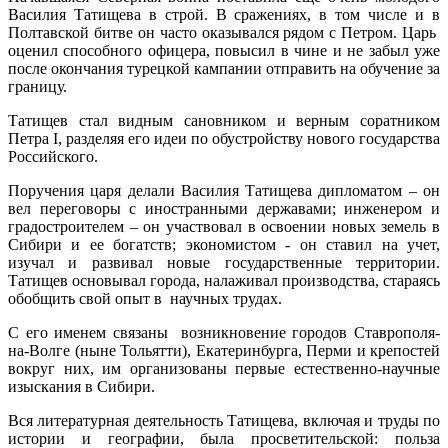
Василия Татищева в строй. В сражениях, в том числе и в
Полтавской битве он часто оказывался рядом с Петром. Царь
оценил способного офицера, повысил в чине и не забыл уже
после окончания турецкой кампании отправить на обучение за
границу.
Татищев стал видным сановником и верным соратником
Петра I, разделяя его идеи по обустройству нового государства
Российского.
Поручения царя делали Василия Татищева дипломатом – он
вел переговоры с иностранными державами; инженером и
градостроителем – он участвовал в освоении новых земель в
Сибири и ее богатств; экономистом - он ставил на учет,
изучал и развивал новые государственные территории.
Татищев основывал города, налаживал производства, стараясь
обобщить свой опыт в научных трудах.
С его именем связаны возникновение городов Ставрополя-
на-Волге (ныне Тольятти), Екатеринбурга, Перми и крепостей
вокруг них, им организованы первые естественно-научные
изыскания в Сибири.
Вся литературная деятельность Татищева, включая и труды по
истории и географии, была просветительской: польза