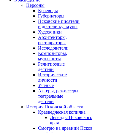
Персоны
Краеведы
Губернаторы
Псковские писатели
и деятели культуры
Художники
Архитекторы,
реставраторы
Исследователи
Композиторы,
музыканты
Религиозные
деятели
Исторические
личности
Ученые
Актеры, режиссеры,
театральные
деятели
История Псковской области
Краеведческая копилка
Легенды Псковского
края
Смотрю на древний Псков