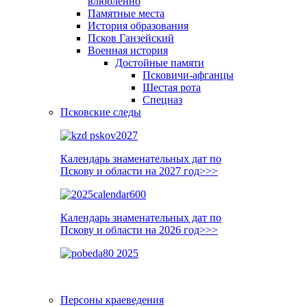
влюблённо
Памятные места
История образования
Псков Ганзейский
Военная история
Достойные памяти
Псковичи-афганцы
Шестая рота
Спецназ
Псковские следы
Календарь знаменательных дат по
Пскову и области на 2027 год>>>
Календарь знаменательных дат по
Пскову и области на 2026 год>>>
Персоны краеведения