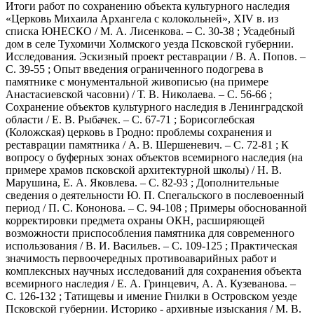
Итоги работ по сохранению объекта культурного наследия
«Церковь Михаила Архангела с колокольней», XIV в. из
списка ЮНЕСКО / М. А. Лисенкова. – С. 30-38 ; Усадебный
дом в селе Тухомичи Холмского уезда Псковской губернии.
Исследования. Эскизный проект реставрации / В. А. Попов. –
С. 39-55 ; Опыт введения ограниченного подогрева в
памятнике с монументальной живописью (на примере
Анастасиевской часовни) / Т. В. Николаева. – С. 56-66 ;
Сохранение объектов культурного наследия в Ленинградской
области / Е. В. Рыбачек. – С. 67-71 ; Борисоглебская
(Коложская) церковь в Гродно: проблемы сохранения и
реставрации памятника / А. В. Шершеневич. – С. 72-81 ; К
вопросу о буферных зонах объектов всемирного наследия (на
примере храмов псковской архитектурной школы) / Н. В.
Марушина, Е. А. Яковлева. – С. 82-93 ; Дополнительные
сведения о деятельности Ю. П. Спегальского в послевоенный
период / П. С. Кононова. – С. 94-108 ; Примеры обоснованной
корректировки предмета охраны ОКН, расширяющей
возможности приспособления памятника для современного
использования / В. И. Васильев. – С. 109-125 ; Практическая
значимость первоочередных противоаварийных работ и
комплексных научных исследований для сохранения объекта
всемирного наследия / Е. А. Гринцевич, А. А. Кузеванова. –
С. 126-132 ; Татищевы и имение Гнилки в Островском уезде
Псковской губернии. Историко - архивные изыскания / М. В.