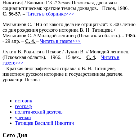
Никитич] / Блюмин Г.З. // Земля Псковская, древняя и
социалистическая: краткие тезисы докладов. - Псков, 1986. -
С. 56-57
.
–
Читать в сборнике>>>
Мельников С. "Ни от какого дела не отрицаться": к 300-летию
со дня рождения русского историка В. Н. Татищева /
Мельников С. // Молодой ленинец (Псковская область). - 1986.
- 29 апр. –
С. 4.
–
Читать в газете>>>
Лукин В. Родился в Пскове / Лукин В. // Молодой ленинец
(Псковская область). - 1966. - 15 дек.. –
С. 4
.
–
Читать в
газете>>>
Краткая биографическая справка о В. Н. Татищеве,
известном русском историке и государственном деятеле,
уроженце Пскова. .
историк
географ
политический деятель
ученый
Татищев Василий Никитич
Сего Дня