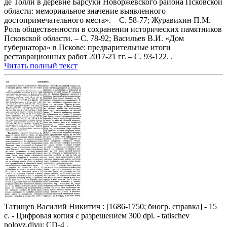
де Толли в деревне Барсуки Новоржевского района Псковской
области: мемориальное значение выявленного
достопримечательного места». – С. 58-77; Журавихин П.М.
Роль общественности в сохранении исторических памятников
Псковской области. – С. 78-92; Васильев В.И. «Дом
губернатора» в Пскове: предварительные итоги
реставрационных работ 2017-21 гг. – С. 93-122. .
Читать полный текст
Татищев Василий Никитич : [1686-1750; биогр. справка] - 15
с. - Цифровая копия с разрешением 300 dpi. - tatischev
polovz.djvu; CD-4 .