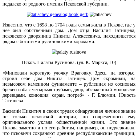
недалеко от родного имения Псковской губернии.
Известно, что с 1698 по 1704 годы семья жила в Пскове, где у
нее был собственный дом. Дом отца Василия Татищева,
псковского дворянина Никиты Алексеевича, находившегося
рядом с богатыми русиновскими хоромами.
Псков. Палаты Русинова. (ул. К. Маркса, 10)
«Миновали короткую улочку Враговку. Здесь, на взгорье,
строил себе дом Никита Татищев. Дом скромный, на
невысоком каменном фундаменте – рубленная из сосновых
бревен изба с четырьмя трубами, двор, обсаженный молодыми
деревцами, конюшня, сараи, погреб». - Г. Блюмин. Юность
Татищева.
Василий Никитич в своих трудах обнаруживал личное знание
не только псковской истории, но современного ему
оригинального уклада общественной жизни. Это знание
Пскова заметно и по его работам, например, он подчеркивал,
что псковичи сохраняют древние республиканские традиции,