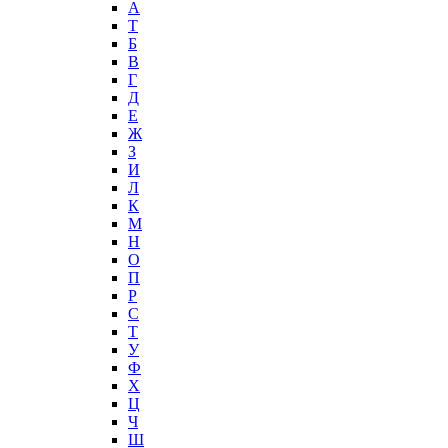
А
T
Б
В
Г
Д
Е
Ж
З
И
Л
К
М
Н
О
П
Р
С
Т
У
Ф
Х
Ц
Ч
Ш