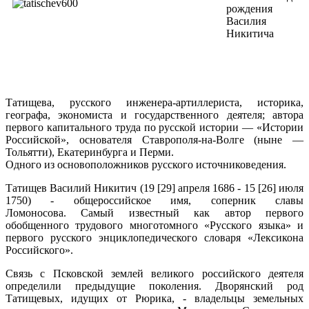
рождения
Василия
Никитича
Татищева, русского инженера-артиллериста, историка,
географа, экономиста и государственного деятеля; автора
первого капитального труда по русской истории — «Истории
Российской», основателя Ставрополя-на-Волге (ныне —
Тольятти), Екатеринбурга и Перми.
Одного из основоположников русского источниковедения.
Татищев Василий Никитич (19 [29] апреля 1686 - 15 [26] июля
1750) - общероссийское имя, соперник славы
Ломоносова. Самый известный как автор первого
обобщенного трудового многотомного «Русского языка» и
первого русского энциклопедического словаря «Лексикона
Российского».
Связь с Псковской землей великого российского деятеля
определили предыдущие поколения. Дворянский род
Татищевых, идущих от Рюрика, - владельцы земельных