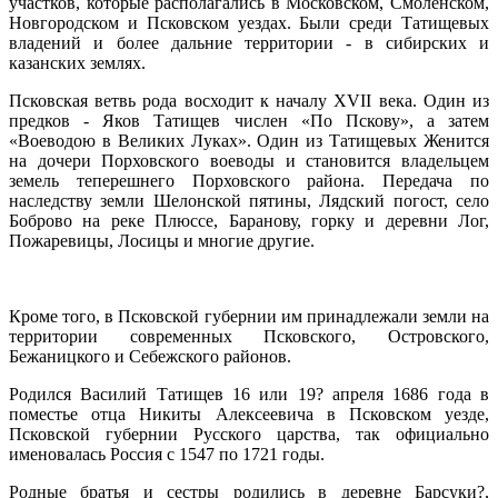
участков, которые располагались в Московском, Смоленском,
Новгородском и Псковском уездах. Были среди Татищевых
владений и более дальние территории - в сибирских и
казанских землях.
Псковская ветвь рода восходит к началу XVII века. Один из
предков - Яков Татищев числен «По Пскову», а затем
«Воеводою в Великих Луках». Один из Татищевых Женится
на дочери Порховского воеводы и становится владельцем
земель теперешнего Порховского района. Передача по
наследству земли Шелонской пятины, Лядский погост, село
Боброво на реке Плюссе, Баранову, горку и деревни Лог,
Пожаревицы, Лосицы и многие другие.
Кроме того, в Псковской губернии им принадлежали земли на
территории современных Псковского, Островского,
Бежаницкого и Себежского районов.
Родился Василий Татищев 16 или 19? апреля 1686 года в
поместье отца Никиты Алексеевича в Псковском уезде,
Псковской губернии Русского царства, так официально
именовалась Россия с 1547 по 1721 годы.
Родные братья и сестры родились в деревне Барсуки?,