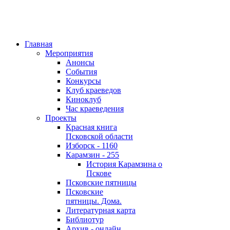
Главная
Мероприятия
Анонсы
События
Конкурсы
Клуб краеведов
Киноклуб
Час краеведения
Проекты
Красная книга
Псковской области
Изборск - 1160
Карамзин - 255
История Карамзина о
Пскове
Псковские пятницы
Псковские
пятницы. Дома.
Литературная карта
Библиотур
Архив - онлайн