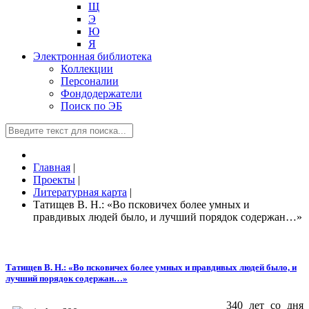
Щ
Э
Ю
Я
Электронная библиотека
Коллекции
Персоналии
Фондодержатели
Поиск по ЭБ
Главная
|
Проекты
|
Литературная карта
|
Татищев В. Н.: «Во псковичех более умных и
правдивых людей было, и лучший порядок содержан…»
Татищев В. Н.: «Во псковичех более умных и правдивых людей было, и
лучший порядок содержан…»
340 лет со дня