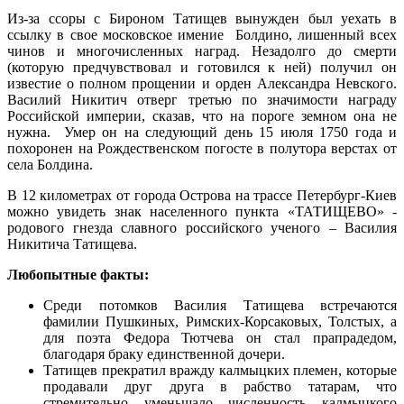
Из-за ссоры с Бироном Татищев вынужден был уехать в
ссылку в свое московское имение Болдино, лишенный всех
чинов и многочисленных наград. Незадолго до смерти
(которую предчувствовал и готовился к ней) получил он
известие о полном прощении и орден Александра Невского.
Василий Никитич отверг третью по значимости награду
Российской империи, сказав, что на пороге земном она не
нужна. Умер он на следующий день 15 июля 1750 года и
похоронен на Рождествен­ском погосте в полутора верстах от
села Болдина.
В 12 ки­лометрах от города Острова на трассе Петербург-Киев
можно увидеть знак населенного пункта «ТАТИЩЕВО» -
родового гнезда славного российского ученого – Василия
Никитича Татищева.
Любопытные факты:
Среди потомков Василия Татищева встречаются
фамилии Пушкиных, Римских-Корсаковых, Толстых, а
для поэта Федора Тютчева он стал прапрадедом,
благодаря браку единственной дочери.
Татищев прекратил вражду калмыцких племен, которые
продавали друг друга в рабство татарам, что
стремительно уменьшало численность калмыцкого