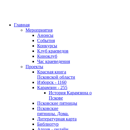
Главная
Мероприятия
Анонсы
События
Конкурсы
Клуб краеведов
Киноклуб
Час краеведения
Проекты
Красная книга
Псковской области
Изборск - 1160
Карамзин - 255
История Карамзина о
Пскове
Псковские пятницы
Псковские
пятницы. Дома.
Литературная карта
Библиотур
Архив - онлайн