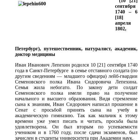
(10 [21]
сентября
1740 – 6
[18]
апреля
1802,
Петербург), путешественник, натуралист, академик,
доктор медицины
Иван Иванович Лепехин родился 10 [21] сентября 1740
года в Санкт-Петербурге в семье отставного солдата (по
другим сведениям — младшего офицера) лейб-гвардии
Семеновского полка Ивана Сидоровича Лепехина.
Семья жила небогато. По закону дети солдат
Семеновского полка имели право на получение
начального и высшего образования. Видя стремление
сына к знаниям, Иван Сидорович написал прошение в
Сенат с просьбой принять сына на учебу в
академическую гимназию. Так как мальчик к этому
времени уже умел писать и читать, просьба была
удовлетворена. Он был вторым по успеваемости
учеником и в 1760 году, после сдачи экзаменов, был
зачислен в студенты университета при Академии наук.