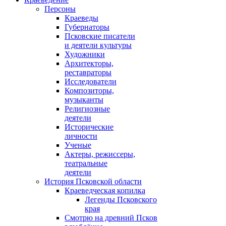
Персоны
Краеведы
Губернаторы
Псковские писатели
и деятели культуры
Художники
Архитекторы,
реставраторы
Исследователи
Композиторы,
музыканты
Религиозные
деятели
Исторические
личности
Ученые
Актеры, режиссеры,
театральные
деятели
История Псковской области
Краеведческая копилка
Легенды Псковского
края
Смотрю на древний Псков