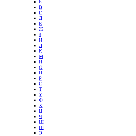
Б
В
Г
Д
Е
Ж
З
И
Л
К
М
Н
О
П
Р
С
Т
У
Ф
Х
Ц
Ч
Ш
Щ
Э