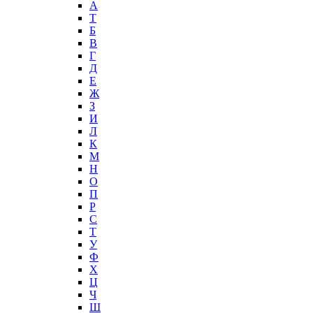
А
T
Б
В
Г
Д
Е
Ж
З
И
Л
К
М
Н
О
П
Р
С
Т
У
Ф
Х
Ц
Ч
Ш