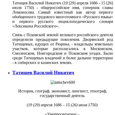
Татищев Василий Никитич (19 [29] апреля 1686 - 15 [26]
июля 1750) - общероссийское имя, соперник славы
Ломоносова. Самый известный как автор первого
обобщенного трудового многотомного «Русского языка»
и первого русского энциклопедического словаря
«Лексикона Российского».
Связь с Псковской землей великого российского деятеля
определили предыдущие поколения. Дворянский род
Татищевых, идущих от Рюрика, - владельцы земельных
участков, которые располагались в Московском,
Смоленском, Новгородском и Псковском уездах. Были
среди Татищевых владений и более дальние территории
- в сибирских и казанских землях.
Татищев Василий Никитич
Историк, географ, экономист, лингвист, этнограф,
государственный деятель
(19 (29) апреля 1686 – 15 (26) июля 1750)
«Умопросвещение –