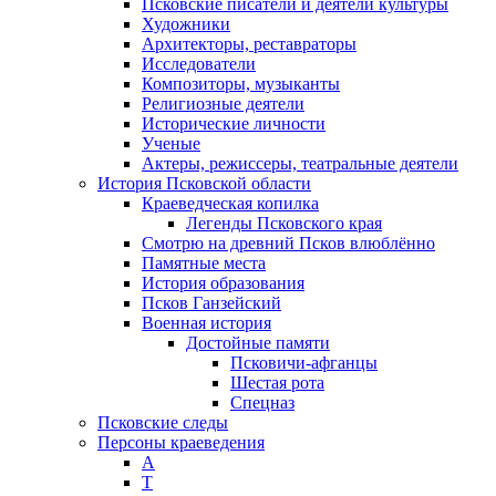
Псковские писатели и деятели культуры
Художники
Архитекторы, реставраторы
Исследователи
Композиторы, музыканты
Религиозные деятели
Исторические личности
Ученые
Актеры, режиссеры, театральные деятели
История Псковской области
Краеведческая копилка
Легенды Псковского края
Смотрю на древний Псков влюблённо
Памятные места
История образования
Псков Ганзейский
Военная история
Достойные памяти
Псковичи-афганцы
Шестая рота
Спецназ
Псковские следы
Персоны краеведения
А
T