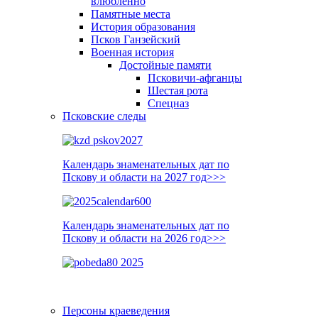
влюблённо
Памятные места
История образования
Псков Ганзейский
Военная история
Достойные памяти
Псковичи-афганцы
Шестая рота
Спецназ
Псковские следы
Календарь знаменательных дат по
Пскову и области на 2027 год>>>
Календарь знаменательных дат по
Пскову и области на 2026 год>>>
Персоны краеведения