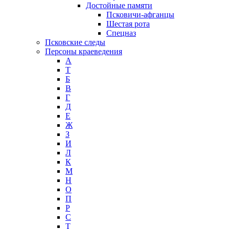
Достойные памяти
Псковичи-афганцы
Шестая рота
Спецназ
Псковские следы
Персоны краеведения
А
T
Б
В
Г
Д
Е
Ж
З
И
Л
К
М
Н
О
П
Р
С
Т