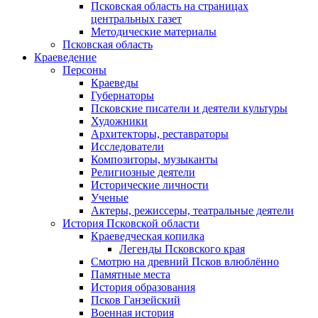
Псковская область на страницах
центральных газет
Методические материалы
Псковская область
Краеведение
Персоны
Краеведы
Губернаторы
Псковские писатели и деятели культуры
Художники
Архитекторы, реставраторы
Исследователи
Композиторы, музыканты
Религиозные деятели
Исторические личности
Ученые
Актеры, режиссеры, театральные деятели
История Псковской области
Краеведческая копилка
Легенды Псковского края
Смотрю на древний Псков влюблённо
Памятные места
История образования
Псков Ганзейский
Военная история