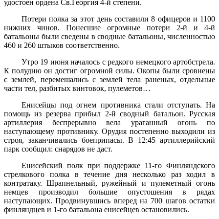
удостоен ордена Св.Георгия 4-й степени.
Потери полка за этот день составили 8 офицеров и 1100
нижних чинов. Понесшие огромные потери 2-й и 4-й
батальоны были сведены в сводные батальоны, численностью
460 и 260 штыков соответственно.
Утро 19 июня началось с редкого немецкого артобстрела.
К полудню он достиг огромной силы. Окопы были сровнены
с землей, перемешались с землей тела раненых, отдельные
части тел, разбитых винтовок, пулеметов…
Енисейцы под огнем противника стали отступать. На
помощь из резерва прибыл 2-й сводный батальон. Русская
артиллерия беспрерывно вела ураганный огонь по
наступающему противнику. Орудия постепенно выходили из
строя, заканчивались боеприпасы. В 12:45 артиллерийский
парк сообщил: снарядов не даст.
Енисейский полк при поддержке 11-го Финляндского
стрелкового полка в течение дня несколько раз ходил в
контратаку. Шрапнельный, ружейный и пулеметный огонь
немцев производил большие опустошения в рядах
наступающих. Продвинувшись вперед на 700 шагов остатки
финляндцев и 1-го батальона енисейцев остановились.