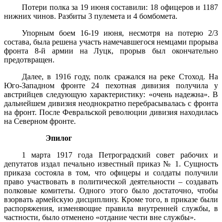
Потери полка за 19 июня составили: 18 офицеров и 1187
нижних чинов. Разбиты 3 пулемета и 4 бомбомета.
Упорным боем 16-19 июня, несмотря на потерю 2/3
состава, была решена участь намечавшегося немцами прорыва
фронта 8-й армии на Луцк, прорыв был окончательно
предотвращен.
Далее, в 1916 году, полк сражался на реке Стоход. На
Юго-Западном фронте 24 пехотная дивизия получила у
австрийцев следующую характеристику: «очень надежна». В
дальнейшем дивизия неоднократно перебрасывалась с фронта
на фронт. После Февральской революции дивизия находилась
на Северном фронте.
Эпилог
1 марта 1917 года Петроградский совет рабочих и
депутатов издал печально известный приказ № 1. Сущность
приказа состояла в том, что офицеры и солдаты получили
право участвовать в политической деятельности – создавать
полковые комитеты. Одного этого было достаточно, чтобы
взорвать армейскую дисциплину. Кроме того, в приказе были
распоряжения, изменяющие правила внутренней службы, в
частности, было отменено «отдание чести вне службы».