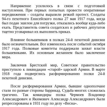
Напряжение усилилось в связи с подготовкой
наступления. При первых попытках провести оперативные
передвижения – солдаты выразили резкий протест. Солдаты
94-го пехотного Енисейского полка 27 мая 1917 года, когда
был подан эшелон для погрузки, отказались вообще куда-либо
ехать. Представитель совета солдатских и рабочих депутатов
тщетно уговаривал их выполнить приказ.
Влияние большевиков в полках 24-й пехотной дивизии
было незначительным. Все изменилось после событий октября
1917 года. Полковые комитеты поддержали захват власти
большевиками. Их основным желанием было заключение
мира.
Заключив Брестский мир, Советское правительство
приступило к ликвидации «старой» царской Армии. В марте
1918 года подверглись расформированию полки 24-й
пехотной дивизии.
После расформирования Армии, бывшие однополчане
стали по разные стороны баррикад. Судьба многих сложилась
трагично. Так командиры полка Чермоев Владимир
Александрович и Якимович Александр Александрович были
репрессированы в 1931 году по делу «Весна».