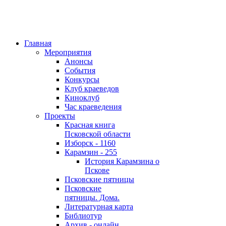
Главная
Мероприятия
Анонсы
События
Конкурсы
Клуб краеведов
Киноклуб
Час краеведения
Проекты
Красная книга
Псковской области
Изборск - 1160
Карамзин - 255
История Карамзина о
Пскове
Псковские пятницы
Псковские
пятницы. Дома.
Литературная карта
Библиотур
Архив - онлайн