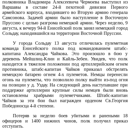
полковника Владимира Алексеевича Чермоева выступил из
Варшавы в составе 24-й пехотной дивизии Первого
армейского корпуса, входившего во Вторую армию генерала
Самсонова. Задачей армии было наступление в Восточную
Пруссию с целью разгрома немецкой армии. Через неделю, 9
августа, к вечеру 94-й Енисейский полк занял немецкий город
Сольдау, находившийся на территории Восточной Пруссии.
У города Сольдау 13 августа отличилась пулеметная
команда Енисейского полка под командованием штабс-
капитана Александра Чайкова. Это произошло в бою у
деревень Мейшлиц-Клин и Кайль-Зебен. Увидев, что полк
находится в тяжелом положении под артиллерийским огнем
противника, штабс-капитан Чайков приказал обстрелять
немецкую батарею огнем 4-х пулеметов. Немцы перенесли
огонь на пулеметы, что позволило полку выйти из-под огня
на позиции у д. Уздау. На следующий день наступавшие при
поддержке артиллерии крупные силы немцев были вновь
остановлены храбрыми пулеметчиками. Штабс-капитан
Чайков за эти бои был награжден орденом Св.Георгия
Победоносца 4-й степени.
Потеряв за неделю боев убитыми и ранеными 18
офицеров и 1400 нижних чинов, полк получил приказ
отступить.