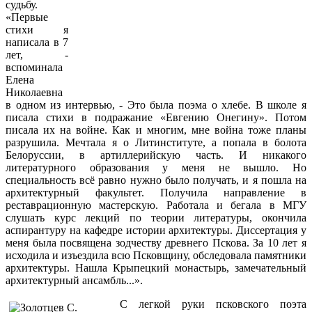
судьбу.
«Первые
стихи я
написала в 7
лет, -
вспоминала
Елена
Николаевна
в одном из интервью, - Это была поэма о хлебе. В школе я
писала стихи в подражание «Евгению Онегину». Потом
писала их на войне. Как и многим, мне война тоже планы
разрушила. Мечтала я о Литинституте, а попала в болота
Белоруссии, в артиллерийскую часть. И никакого
литературного образования у меня не вышло. Но
специальность всё равно нужно было получать, и я пошла на
архитектурный факультет. Получила направление в
реставрационную мастерскую. Работала и бегала в МГУ
слушать курс лекций по теории литературы, окончила
аспирантуру на кафедре истории архитектуры. Диссертация у
меня была посвящена зодчеству древнего Пскова. За 10 лет я
исходила и изъездила всю Псковщину, обследовала памятники
архитектуры. Нашла Крыпецкий монастырь, замечательный
архитектурный ансамбль...».
С легкой руки псковского поэта