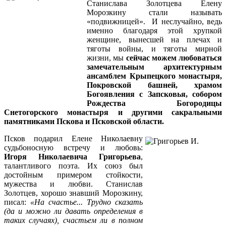
Станислава Золотцева Елену
Морозкину стали называть
«подвижницей». И неслучайно, ведь
именно благодаря этой хрупкой
женщине, вынесшей на плечах и
тяготы войны, и тяготы мирной
жизни, мы
сейчас можем любоваться
замечательным архитектурным
ансамблем Крыпецкого монастыря,
Покровской башней, храмом
Богоявления с Запсковья, собором
Рождества Богородицы
Снетогорского монастыря и другими сакральными
памятниками Пскова и Псковской области.
Псков подарил Елене Николаевну
судьбоносную встречу и любовь:
Игоря Николаевича Григорьева
,
талантливого поэта. Их союз был
достойным примером стойкости,
мужества и любви. Станислав
Золотцев, хорошо знавший Морозкину,
писал:
«
На счастье... Трудно сказать
(да и можно ли давать определения в
таких случаях), счастьем ли в полном