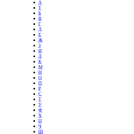
А
T
Б
В
Г
Д
Е
Ж
З
И
Л
К
М
Н
О
П
Р
С
Т
У
Ф
Х
Ц
Ч
Ш