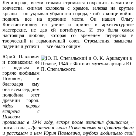
Ленинграде, всеми силами стремился сохранить памятники
зодчества, снимал колокола с храмов, залезая на крутые
крыши – он укрывал убранство города, чтоб в конце войны
поднять все на прежние места. Он нашел Ольгу
Константиновну на улице и принес в архитектурные
мастерские, не дав ей погибнуть... И это была самая
настоящая любовь, которая со временем переросла в
творческий и гармоничный союз. Стремления, замыслы,
падения и успехи — все было общим.
Юрий Павлович
и познакомил ее
с родным и
горячо любимым
Псковом, и
благодаря ему
она всем сердцем
полюбила этот
древний город.
«
Моя первая
встреча с
Псковом
произошла в 1944 году, вскоре после изгнания фашистов,
-
писала она, -
До этого я знала Псков только по фотографиям
и рассказам о нем Юрия Павловича, глубоко любившего свой