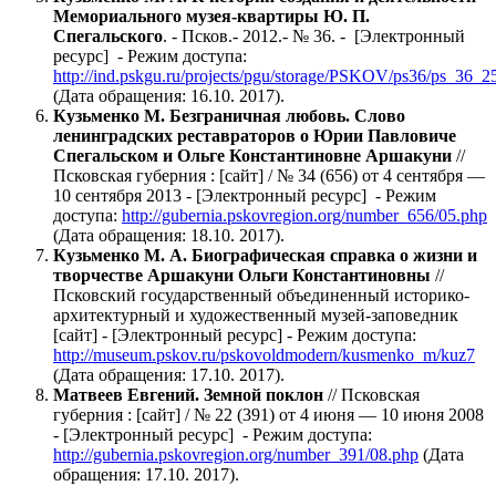
Мемориального музея-квартиры Ю. П.
Спегальского
. - Псков.- 2012.- № 36. - [Электронный
ресурс] - Режим доступа:
http://ind.pskgu.ru/projects/pgu/storage/PSKOV/ps36/ps_36_2
(Дата обращения: 16.10. 2017).
Кузьменко М. Безграничная любовь. Слово
ленинградских реставраторов о Юрии Павловиче
Спегальском и Ольге Константиновне Аршакуни
//
Псковская губерния : [сайт] / № 34 (656) от 4 сентября —
10 сентября 2013 - [Электронный ресурс] - Режим
доступа:
http://gubernia.pskovregion.org/number_656/05.php
(Дата обращения: 18.10. 2017).
Кузьменко М. А. Биографическая справка о жизни и
творчестве Аршакуни Ольги Константиновны
//
Псковский государственный объединенный историко-
архитектурный и художественный музей-заповедник
[сайт] - [Электронный ресурс] - Режим доступа:
http://museum.pskov.ru/pskovoldmodern/kusmenko_m/kuz7
(Дата обращения: 17.10. 2017).
Матвеев Евгений. Земной поклон
// Псковская
губерния : [сайт] / № 22 (391) от 4 июня — 10 июня 2008
- [Электронный ресурс] - Режим доступа:
http://gubernia.pskovregion.org/number_391/08.php
(Дата
обращения: 17.10. 2017).