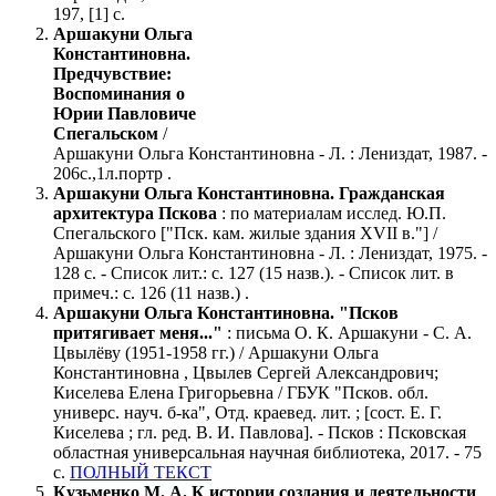
197, [1] с.
Аршакуни Ольга
Константиновна.
Предчувствие:
Воспоминания о
Юрии Павловиче
Спегальском
/
Аршакуни Ольга Константиновна - Л. : Лениздат, 1987. -
206с.,1л.портр .
Аршакуни Ольга Константиновна. Гражданская
архитектура Пскова
: по материалам исслед. Ю.П.
Спегальского ["Пск. кам. жилые здания ХVII в."] /
Аршакуни Ольга Константиновна - Л. : Лениздат, 1975. -
128 с. - Список лит.: с. 127 (15 назв.). - Список лит. в
примеч.: с. 126 (11 назв.) .
Аршакуни Ольга Константиновна. "Псков
притягивает меня..."
: письма О. К. Аршакуни - С. А.
Цвылёву (1951-1958 гг.) / Аршакуни Ольга
Константиновна , Цвылев Сергей Александрович;
Киселева Елена Григорьевна / ГБУК "Псков. обл.
универс. науч. б-ка", Отд. краевед. лит. ; [сост. Е. Г.
Киселева ; гл. ред. В. И. Павлова]. - Псков : Псковская
областная универсальная научная библиотека, 2017. - 75
с.
ПОЛНЫЙ ТЕКСТ
Кузьменко М. А. К истории создания и деятельности