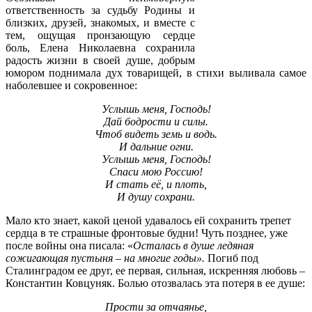
ответственность за судьбу Родины и
близких, друзей, знакомых, и вместе с
тем, ощущая пронзающую сердце
боль, Елена Николаевна сохранила
радость жизни в своей душе, добрым
юмором поднимала дух товарищей, в стихи выливала самое
наболевшее и сокровенное:
Услышь меня, Господь!
Дай бодрости и силы.
Чтоб видеть земь и водь.
И дальние огни.
Услышь меня, Господь!
Спаси мою Россию!
И стать её, и плоть,
И душу сохрани.
Мало кто знает, какой ценой удавалось ей сохранить трепет
сердца в те страшные фронтовые будни! Чуть позднее, уже
после войны она писала: «
Осталась в душе ледяная
сожигающая пустыня – на многие годы».
Погиб под
Сталинградом ее друг, ее первая, сильная, искренняя любовь –
Константин Ковцуняк. Болью отозвалась эта потеря в ее душе:
Прости за отчаянье,