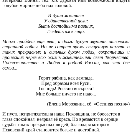
ветеранах Войны, тех, кто даровал нам возможность видеть
голубое мирное небо над головой:
И душа замирает
У единственной цели:
Быть достойными павших,
Глядеть им в лицо.
Много пройдет еще лет, и долго будут звучать отголоски
страшной войны. Но не сотрет время священную память о
таких прекрасных и сильных духом людях, сохранивших и
пронесших через всю жизнь живительный свет Творчества,
Подвижничества и Любви к родной России, как эти две
семьи...
Горит рябина, как лампада,
Пред образом всея Руси.
Господь! Россию воскреси!
Мне больше ничего не надо...
(Елена Морозкина, сб. «Осенняя песня»)
И пусть непритязательна наша Псковщина, не бросается в
глаза спокойная, неяркая её краса. Но врезаются в сердце
судьбы таких прекрасных людей, благодаря которым
Псковский край становится богаче и достойней.