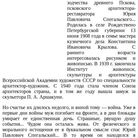
зодчества древнего Пскова,
псковского архитектора-
реставратора Юрия
Павловича Спегальского...
Родилась в селе Рождествено
Петербургской губернии 13
июня 1908 года в семье мастера
кузнечного дела Константина
Ивановича Крылова. С
раннего возраста
интересовалась рисунком и
живописью. В 1939 г. закончила
Институт живописи,
скульптуры и архитектуры
Всероссийской Академии художеств СССР по специальности
архитектор-художник. С 1940 года стала членом Союза
архитекторов страны, и в том же году вышла замуж за
скульптора П. А. Аршакуни.
Но счастье их длилось недолго, и виной тому — война. Уже в
первые дни войны муж погибает на фронте, а в дни блокады
умирает ее единственная дочь. Страшные, рвущую душу
события... Чудом она осталась жива. От физического и
морального истощения ее в буквальном смысле спас Юрий
Павлович Спегальский... В то время он находился в