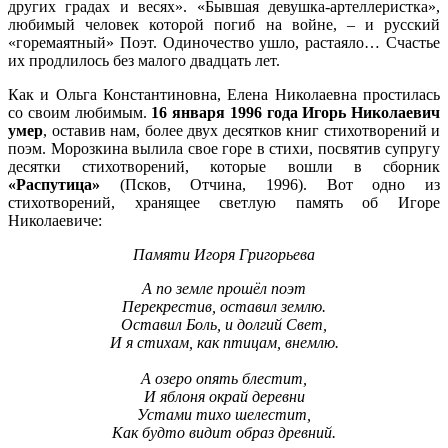
других градах и весях». «Бывшая девушка-артеллеристка»,
любимый человек которой погиб на войне, – и русский
«горемаятный» Поэт. Одиночество ушло, растаяло… Счастье
их продлилось без малого двадцать лет.
Как и Ольга Константиновна, Елена Николаевна простилась
со своим любимым.
16 января 1996 года Игорь Николаевич
умер
, оставив нам, более двух десятков книг стихотворений и
поэм. Морозкина вылила свое горе в стихи, посвятив супругу
десятки стихотворений, которые вошли в сборник
«Распутица»
(Псков, Отчина, 1996). Вот одно из
стихотворений, хранящее светлую память об Игоре
Николаевиче:
Памяти Игоря Григорьева
А по земле прошёл поэт
Перекрестив, оставил землю.
Оставил Боль, и долгий Свет,
И я стихам, как птицам, внемлю.
А озеро опять блестит,
И яблоня окрай деревни
Устами тихо шелестит,
Как будто видит образ древний.