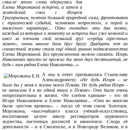
смысле этого слова обернулись для
Елены Морозкиной встреча, а затем и
житейский союз с
Игорем
Григорьевым,
поэтом большой природной силы, фронтовиком
с трагической судьбой, человеком непростого, а порой и
тяжёлого характера... Одно очевидно: эти два поэта,
каждый из которых к моменту их встречи был уже немолод и
имел за плечами свой немалый груз «сердца горестных
замет», очень многое дали друг другу. Двадцать лет их
совместной жизни стали ещё одной гранью подвижничества
Елены Морозкиной. Без преувеличения можно сказать: Игорь
Николаевич просто не прожил бы этих двух десятилетий, не
будь с ним рядом Елена Николаев
на...».
А она в ответ признавалась Станиславу
Александровичу:
«Не будь Игоря – не
было бы у меня в жизни моего Пскова. Не будь рядом Игоря –
не написала б я ни одной книги о Пскове».
Они были очень
непритязательны в жизни. «Не хлебом единым» – это об
Игоре Николаевиче и Елене Николаевне... «Они во многом
были «ростом вровень», – писал об этом союзе Золотцев.
Морозкина, «высочайшего класса учёный-искусствовед,
воспитавшая целую школу реставраторов церковного
зодчества, настенных росписей и иконописи. Следы её
деятельности – и в Смоленске, и в Новгороде Великом, и в