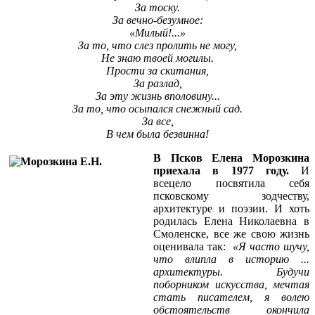
За тоску.
За вечно-безумное:
«Милый!...»
За то, что слез пролить не могу,
Не знаю твоей могилы.
Прости за скитания,
За разлад,
За эту жизнь вполовину...
За то, что осыпался снежный сад.
За все,
В чем была безвинна!
В Псков Елена Морозкина
приехала в 1977 году.
И
всецело посвятила себя
псковскому зодчеству,
архитектуре и поэзии. И хоть
родилась Елена Николаевна в
Смоленске, все же свою жизнь
оценивала так:
«
Я часто шучу,
что
влипла в историю ...
архитектуры
.
Будучи
поборником искусства, мечтая
стать писателем
, я волею
обстоятельств окончила