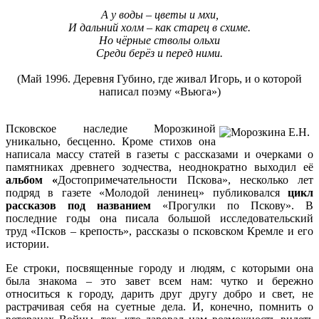
А у воды – цветы и мхи,
И дальний холм – как старец в схиме.
Но чёрные стволы ольхи
Среди берёз и перед ними.
(Май 1996. Деревня Губино, где живал Игорь, и о которой
написал поэму «Вьюга»)
Псковское наследие Морозкиной
уникально, бесценно. Кроме стихов она
написала массу статей в газеты с рассказами и очерками о
памятниках древнего зодчества, неоднократно выходил её
альбом «
Достопримечательности Пскова», несколько лет
подряд в газете «Молодой ленинец» публиковался
цикл
рассказов под названием
«Прогулки по Пскову». В
последние годы она писала большой исследовательский
труд «Псков – крепость», рассказы о псковском Кремле и его
истории.
Ее строки, посвященные городу и людям, с которыми она
была знакома – это завет всем нам: чутко и бережно
относиться к городу, дарить друг другу добро и свет, не
растрачивая себя на суетные дела. И, конечно, помнить о