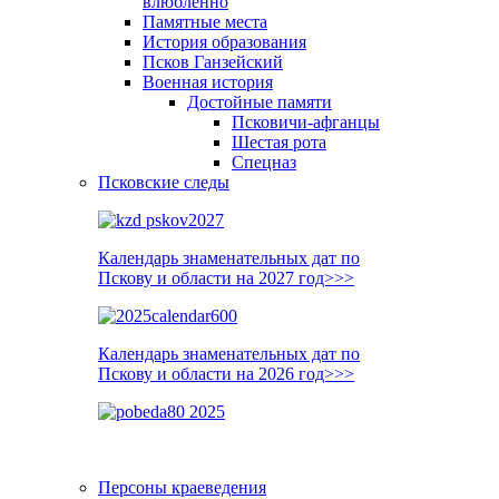
влюблённо
Памятные места
История образования
Псков Ганзейский
Военная история
Достойные памяти
Псковичи-афганцы
Шестая рота
Спецназ
Псковские следы
Календарь знаменательных дат по
Пскову и области на 2027 год>>>
Календарь знаменательных дат по
Пскову и области на 2026 год>>>
Персоны краеведения