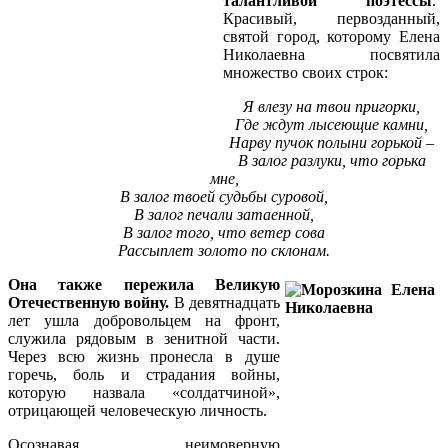
талантливой поэтессы
.
Красивый, первозданный,
святой город, которому Елена
Николаевна посвятила
множество своих строк:
Я влезу на твои пригорки,
Где ждут лысеющие камни,
Нарву пучок полыни горькой –
В залог разлуки, что горька
мне,
В залог твоей судьбы суровой,
В залог печали затаенной,
В залог того, что ветер сова
Рассыплет золото по склонам.
Она также пережила Великую
Отечественную войну.
В девятнадцать
лет ушла добровольцем на фронт,
служила рядовым в зенитной части.
Через всю жизнь пронесла в душе
горечь, боль и страдания войны,
которую назвала «солдатчиной»,
отрицающей человеческую личность.
Осознавая неимоверную