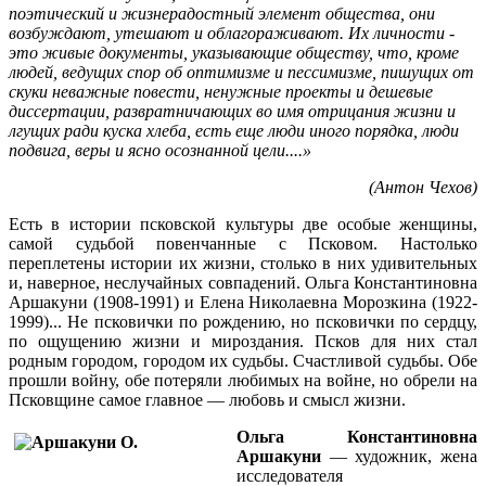
поэтический и жизнерадостный элемент общества, они
возбуждают, утешают и облагораживают. Их личности -
это живые документы, указывающие обществу, что, кроме
людей, ведущих спор об оптимизме и пессимизме, пишущих от
скуки неважные повести, ненужные проекты и дешевые
диссертации, развратничающих во имя отрицания жизни и
лгущих ради куска хлеба, есть еще люди иного порядка, люди
подвига, веры и ясно осознанной цели....»
(
Антон Чехов)
Есть в истории псковской культуры две особые женщины,
самой судьбой повенчанные с Псковом. Настолько
переплетены истории их жизни, столько в них удивительных
и, наверное, неслучайных совпадений. Ольга Константиновна
Аршакуни (1908-1991) и Елена Николаевна Морозкина (1922-
1999)... Не псковички по рождению, но псковички по сердцу,
по ощущению жизни и мироздания. Псков для них стал
родным городом, городом их судьбы. Счастливой судьбы. Обе
прошли войну, обе потеряли любимых на войне, но обрели на
Псковщине самое главное — любовь и смысл жизни.
Ольга Константиновна
Аршакуни
— художник, жена
исследователя