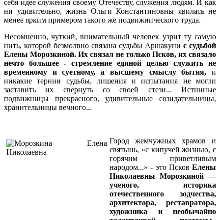
себя идее служения своему Отечеству, служения людям. И как
ни удивительно, жизнь Ольги Константиновны явилась не
менее ярким примером такого же подвижнического труда.
Несомненно, чуткий, внимательный человек узрит ту самую
нить, которой безмолвно связана судьбы Аршакуни
с судьбой
Елены Морозкиной.
Их связал
не только Псков, их связало
нечто большее -
стрем
ление
единой целью служить не
временному и суетному, а высшему смыслу бытия,
и
никакие тернии судьбы, лишения и испытания не могли
заставить их свернуть со своей стези... Истинные
подвижницы прекрасного, удивительные созидательницы,
хранительницы вечного...
Город жемчужных храмов и
святынь, «с кипучей жизнью, с
горячим приветливым
народом...» - это Псков
Елены
Николаевны Морозкиной —
ученого, историка
отечественного зодчества,
архитектора, реставратора,
художника и необычайно