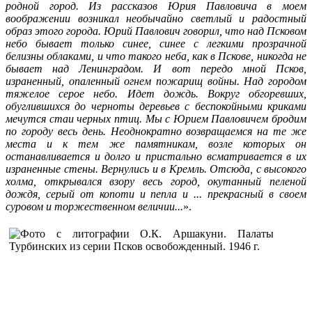
родной город. Из рассказов Юрия Павловича в моем
воображении возникал необычайно светлый и радостный
образ этого города. Юрий Павлович говорил, что над Псковом
небо бывает только синее, синее c легкими прозрачной
белизны облаками, и что такого неба, как в Пскове, никогда не
бывает над Ленинградом. И вот передо мной Псков,
израненный, опаленный огнем пожарищ войны. Над городом
тяжелое серое небо. Идет дождь. Вокруг обгоревших,
обуглившихся до черноты деревьев с беспокойными криками
мечутся стаи черных птиц. Мы с Юрием Павловичем бродим
по городу весь день. Неоднократно возвращаемся на те же
места и к тем же памятникам, возле которых он
останавливается и долго и пристально всматривается в их
израненные стены. Вернулись и в Кремль. Отсюда, с высокого
холма, открывался взору весь город, окутанный пеленой
дождя, серый от копоти и пепла и ... прекрасный в своем
суровом и торжественном величии...
».