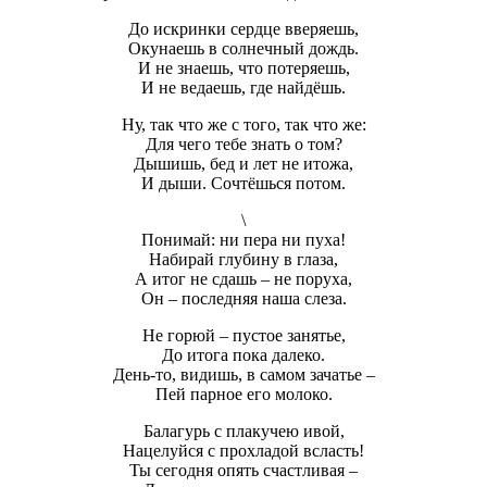
До искринки сердце вверяешь,
Окунаешь в солнечный дождь.
И не знаешь, что потеряешь,
И не ведаешь, где найдёшь.
Ну, так что же с того, так что же:
Для чего тебе знать о том?
Дышишь, бед и лет не итожа,
И дыши. Сочтёшься потом.
\
Понимай: ни пера ни пуха!
Набирай глубину в глаза,
А итог не сдашь – не поруха,
Он – последняя наша слеза.
Не горюй – пустое занятье,
До итога пока далеко.
День-то, видишь, в самом зачатье –
Пей парное его молоко.
Балагурь с плакучею ивой,
Нацелуйся с прохладой всласть!
Ты сегодня опять счастливая –