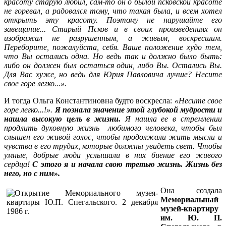
красоту старую любил, сам-то он о былой псковской красоте
не горевал, а радовался тому, что такая была, и всем хотел
открыть эту красоту. Поэтому не нарушайте его
завещание...
Старый Псков и в своих произведениях он
изображал не разрушенным, а живым, воскресшим.
Переборите, пожалуйста, себя. Ваше положение худо тем,
что Вы остались одна. Но ведь так и должно было быть:
либо он должен был остаться один, либо Вы. Остались Вы.
Для Вас хуже, но ведь для Юрия Павловича лучше?
Несите
свое горе легко...».
И тогда Ольга Константиновна будто воскресла:
«Несите свое
горе легко...!».
Я познала значение этой глубокой мудрости и
нашла высокую цель в жизни.
Я нашла ее в стремлении
продлить духовную жизнь любимого человека, чтобы был
слышен его живой голос, чтобы продолжали жить мысли и
чувства в его трудах, которые должны увидеть свет. Чтобы
умные, добрые люди услышали в них биение его живого
сердца!
С этого я и начала свою третью жизнь. Жизнь без
него, но с ним».
Она создала
Мемориальный
музей-квартиру
им. Ю. П.