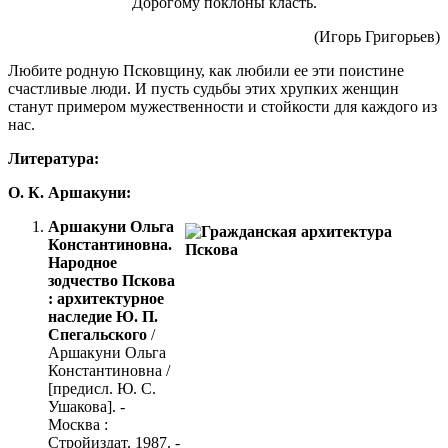
Дорогому поклоны класть.
(Игорь Григорьев)
Любите родную Псковщину, как любили ее эти поистине
счастливые люди. И пусть судьбы этих хрупких женщин
станут примером мужественности и стойкости для каждого из
нас.
Литература:
О. К. Аршакуни:
Аршакуни Ольга
Константиновна.
Народное
зодчество Пскова
: архитектурное
наследие Ю. П.
Спегальского
/
Аршакуни Ольга
Константиновна /
[предисл. Ю. С.
Ушакова]. -
Москва :
Стройиздат, 1987. -