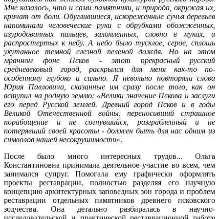
Мне казалось, что и сами памятники, и природа, окружая их,
кричат от боли. Обуглившиеся, искореженные сучья деревьев
напоминали человеческие руки с обрубками обожженных,
изуродованных пальцев, заломленных, словно в муках, и
распростертых к небу. А небо было тусклое, серое, сплошь
укутанное темной слезной пеленой дождя. Но на этом
мрачном фоне Псков - этот прекрасный русский
средневековый город, раскрылся для меня как-то по-
особенному глубоко и сильно. Я невольно повторяла слова
Юрия Павловича, сказанные им сразу после того, как он
вступил на родную землю: «Велики значение Пскова и заслуги
его перед Русской землей. Древний город Псков и в годы
Великой Отечественной войны, переносивший страшное
порабощение и не согнувшийся, разграбленный и не
потерявший своей красоты - должен быть для нас одним из
символов нашей несокрушимости
».
После было много интересных трудов... Ольга
Константиновна принимала деятельное участие во всем, чем
занимался супруг. Помогала ему графически оформлять
проекты реставрации, полностью разделяя его научную
концепцию архитектурных заповедных зон города и проблем
реставрации отдельных памятников древнего псковского
зодчества. Она детально разбиралась в научно-
исследовательской и практической реставрационной работе