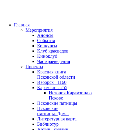
Главная
Мероприятия
Анонсы
События
Конкурсы
Клуб краеведов
Киноклуб
Час краеведения
Проекты
Красная книга
Псковской области
Изборск - 1160
Карамзин - 255
История Карамзина о
Пскове
Псковские пятницы
Псковские
пятницы. Дома.
Литературная карта
Библиотур
Архив - онлайн