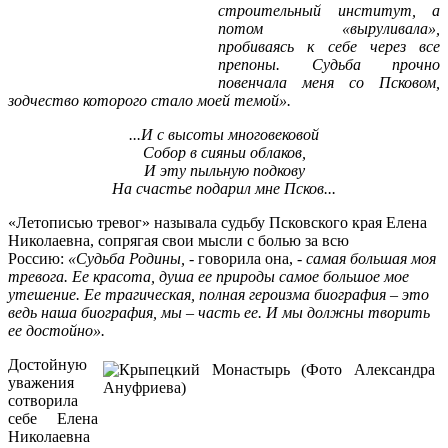
строительный институт, а
потом «выруливала»,
пробиваясь к себе через все
препоны.
Судьба прочно
повенчала меня со Псковом,
зодчество которого стало моей темой».
.
..И с высоты многовековой
Собор в сияньи облаков,
И эту пыльную подкову
На счастье подарил мне Псков...
«Летописью тревог» называла судьбу Псковского края Елена
Николаевна, сопрягая свои мысли с болью за всю
Россию:
«Судьба Родины,
- говорила она, -
самая большая моя
тревога. Ее красота, душа ее природы самое большое мое
утешение. Ее трагическая, полная героизма биография – это
ведь наша биография, мы – часть ее. И мы должны творить
ее достойно».
Достойную
уважения
сотворила
себе Елена
Николаевна