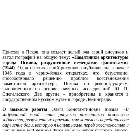
Приехав в Псков, она создает целый ряд серий рисунков и
автолитографий на общую тему:
«Памятники архитектуры
города Пскова, разрушенные немецкими фашистами»
(1944)
. Одна из этих серий рисунков опубликована в начале
1946 года в черно-белых открытках, что, безусловно,
способствовало решению проблем восстановления
памятников архитектуры Пскова по реконструкциям,
выполненным на основе научных исследований Ю. П.
Спегальского. Две другие – приобретены и хранятся в
Государственном Русском музее в городе Ленинграде.
О замысле работы
Ольга Константиновна писала: «
В
задуманной мной серии рисунков памятников псковского
зодчества, разрушенных врагами, мне хотелось передать свое
ощущение боли, которую я испытывала перед жестокостью и
поруганием над великой духовной культурой русского народа.