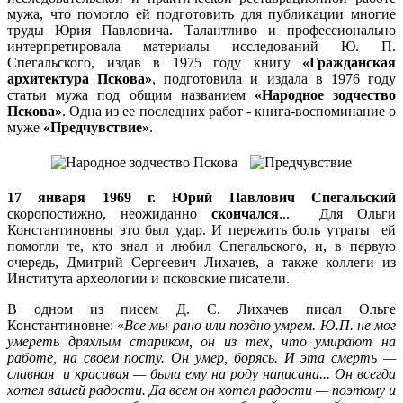
мужа, что помогло ей подготовить для публикации многие
труды Юрия Павловича. Талантливо и профессионально
интерпретировала материалы исследований Ю. П.
Спегальского, издав в 1975 году книгу
«Гражданская
архитектура Пскова»
, подготовила и издала в 1976 году
статьи мужа под общим названием
«Народное зодчество
Пскова»
. Одна из ее последних работ - книга-воспоминание о
муже
«Предчувствие»
.
17
января 1969 г. Юрий Павлович
Спегальский
скоропостижно, неожиданно
скончался
... Для Ольги
Константиновны это был удар. И пережить боль утраты ей
помогли те, кто знал и любил Спегальского, и, в первую
очередь, Дмитрий Сергеевич Лихачев, а также коллеги из
Института археологии и псковские писатели.
В одном из писем Д. С. Лихачев писал Ольге
Константиновне: «
Все мы рано или поздно умрем. Ю.П. не мог
умереть дряхлым стариком, он из тех, что умирают на
работе, на своем посту. Он умер, борясь. И эта смерть —
славная и красивая — была ему на роду написана... Он всегда
хотел вашей радости. Да всем он хотел радости — поэтому и