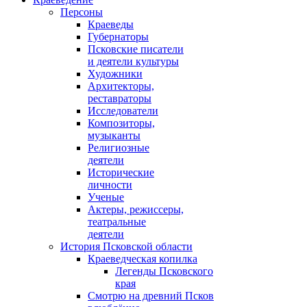
Персоны
Краеведы
Губернаторы
Псковские писатели
и деятели культуры
Художники
Архитекторы,
реставраторы
Исследователи
Композиторы,
музыканты
Религиозные
деятели
Исторические
личности
Ученые
Актеры, режиссеры,
театральные
деятели
История Псковской области
Краеведческая копилка
Легенды Псковского
края
Смотрю на древний Псков