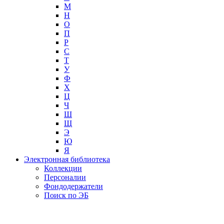
М
Н
О
П
Р
С
Т
У
Ф
Х
Ц
Ч
Ш
Щ
Э
Ю
Я
Электронная библиотека
Коллекции
Персоналии
Фондодержатели
Поиск по ЭБ