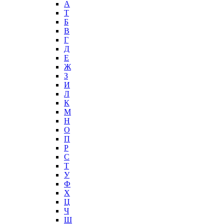
А
T
Б
В
Г
Д
Е
Ж
З
И
Л
К
М
Н
О
П
Р
С
Т
У
Ф
Х
Ц
Ч
Ш