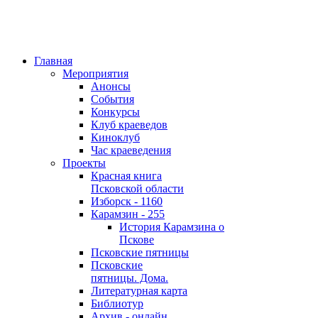
Главная
Мероприятия
Анонсы
События
Конкурсы
Клуб краеведов
Киноклуб
Час краеведения
Проекты
Красная книга
Псковской области
Изборск - 1160
Карамзин - 255
История Карамзина о
Пскове
Псковские пятницы
Псковские
пятницы. Дома.
Литературная карта
Библиотур
Архив - онлайн