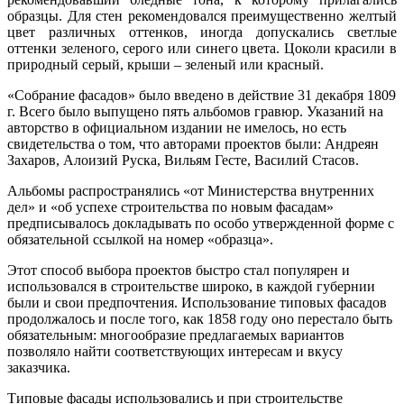
образцы. Для стен рекомендовался преимущественно желтый
цвет различных оттенков, иногда допускались светлые
оттенки зеленого, серого или синего цвета. Цоколи красили в
природный серый, крыши – зеленый или красный.
«Собрание фасадов» было введено в действие 31 декабря 1809
г. Всего было выпущено пять альбомов гравюр. Указаний на
авторство в официальном издании не имелось, но есть
свидетельства о том, что авторами проектов были: Андреян
Захаров, Алоизий Руска, Вильям Гесте, Василий Стасов.
Альбомы распространялись «от Министерства внутренних
дел» и «об успехе строительства по новым фасадам»
предписывалось докладывать по особо утвержденной форме с
обязательной ссылкой на номер «образца».
Этот способ выбора проектов быстро стал популярен и
использовался в строительстве широко, в каждой губернии
были и свои предпочтения. Использование типовых фасадов
продолжалось и после того, как 1858 году оно перестало быть
обязательным: многообразие предлагаемых вариантов
позволяло найти соответствующих интересам и вкусу
заказчика.
Типовые фасады использовались и при строительстве