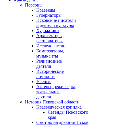
Персоны
Краеведы
Губернаторы
Псковские писатели
и деятели культуры
Художники
Архитекторы,
реставраторы
Исследователи
Композиторы,
музыканты
Религиозные
деятели
Исторические
личности
Ученые
Актеры, режиссеры,
театральные
деятели
История Псковской области
Краеведческая копилка
Легенды Псковского
края
Смотрю на древний Псков