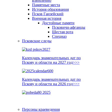
влюблённо
Памятные места
История образования
Псков Ганзейский
Военная история
Достойные памяти
Псковичи-афганцы
Шестая рота
Спецназ
Псковские следы
Календарь знаменательных дат по
Пскову и области на 2027 год>>>
Календарь знаменательных дат по
Пскову и области на 2026 год>>>
Персоны краеведения