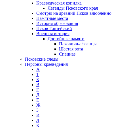
Краеведческая копилка
Легенды Псковского края
Смотрю на древний Псков влюблённо
Памятные места
История образования
Псков Ганзейский
Военная история
Достойные памяти
Псковичи-афганцы
Шестая рота
Спецназ
Псковские следы
Персоны краеведения
А
T
Б
В
Г
Д
Е
Ж
З
И
Л
К