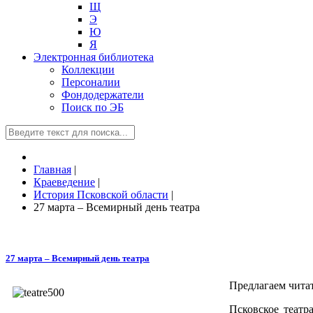
Щ
Э
Ю
Я
Электронная библиотека
Коллекции
Персоналии
Фондодержатели
Поиск по ЭБ
Главная
|
Краеведение
|
История Псковской области
|
27 марта – Всемирный день театра
27 марта – Всемирный день театра
Предлагаем чита
Псковское театр