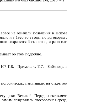
ерсальная научная библиотека, 2013. – 1
.
вовсе не означали появления в Пскове
вало и в 1920-30-е годы: по договорам с
гло сохранятся бесконечно, и рано или
зывает об этом подробно.
07-118. - Примеч.: с. 117. - Библиогр. в
в исторических памятниках на открытом
регу реки Великой. Перед спектаклями
самым создавалась своеобразная среда,