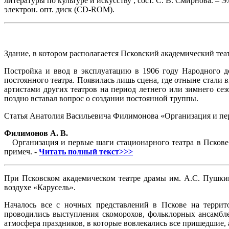
литературы по культуре и искусству ; сост. С. В. Смирнова. – Э
электрон. опт. диск (CD-ROM).
Здание, в котором располагается Псковский академический теа
Постройка и ввод в эксплуатацию в 1906 году Народного до
постоянного театра. Появилась лишь сцена, где отныне стали 
артистами других театров на период летнего или зимнего се
поздно вставал вопрос о создании постоянной труппы.
Статья Анатолия Васильевича Филимонова «Организация и первы
Филимонов А. В.
Организация и первые шаги стационарного театра в Пскове (193
примеч. -
Читать полный текст>>>
При Псковском академическом театре драмы им. А.С. Пушкин
воздухе «Карусель».
Началось все с ночных представлений в Пскове на террит
проводились выступления скоморохов, фольклорных ансамбле
атмосфера праздников, в которые вовлекались все пришедшие,