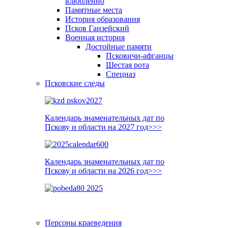
влюблённо
Памятные места
История образования
Псков Ганзейский
Военная история
Достойные памяти
Псковичи-афганцы
Шестая рота
Спецназ
Псковские следы
Календарь знаменательных дат по
Пскову и области на 2027 год>>>
Календарь знаменательных дат по
Пскову и области на 2026 год>>>
Персоны краеведения