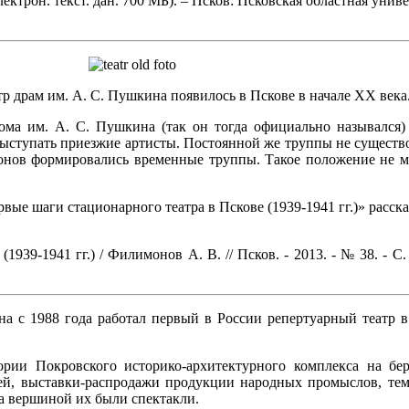
лектрон. текст. дан. 700 МБ). – Псков: Псковская областная унив
тр драм им. А. С. Пушкина появилось в Пскове в начале XX века
ма им. А. С. Пушкина (так он тогда официально назывался) 
выступать приезжие артисты. Постоянной же труппы не существо
зонов формировались временные труппы. Такое положение не мо
е шаги стационарного театра в Пскове (1939-1941 гг.)» расска
9-1941 гг.) / Филимонов А. В. // Псков. - 2013. - № 38. - С. 1
а с 1988 года работал первый в России репертуарный театр 
ории Покровского историко-архитектурного комплекса на бе
й, выставки-распродажи продукции народных промыслов, тем 
 а вершиной их были спектакли.