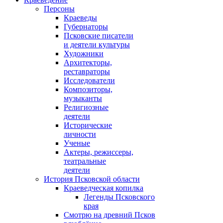
Персоны
Краеведы
Губернаторы
Псковские писатели
и деятели культуры
Художники
Архитекторы,
реставраторы
Исследователи
Композиторы,
музыканты
Религиозные
деятели
Исторические
личности
Ученые
Актеры, режиссеры,
театральные
деятели
История Псковской области
Краеведческая копилка
Легенды Псковского
края
Смотрю на древний Псков