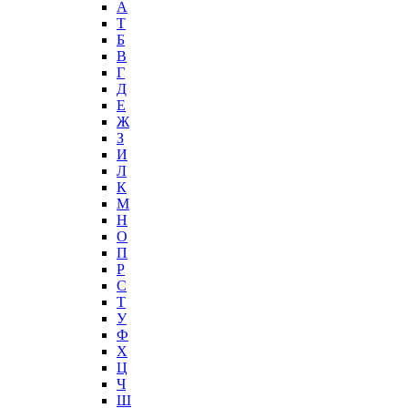
А
T
Б
В
Г
Д
Е
Ж
З
И
Л
К
М
Н
О
П
Р
С
Т
У
Ф
Х
Ц
Ч
Ш