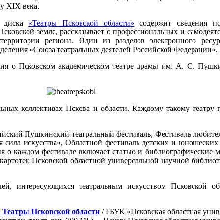
лу ХIХ века.
я диска
«Театры Псковской области»
содержит сведения по
Псковской земле, рассказывает о профессиональных и самодеяте
территории региона. Один из разделов электронного ресур
тделения «Союза театральных деятелей Российской Федерации».
я о Псковском академическом театре драмы им. А. С. Пушкин
ьных коллективах Пскова и области. Каждому такому театру п
сийский Пушкинский театральный фестиваль, Фестиваль любите
ая сила искусства», Областной фестиваль детских и юношеских
я о каждом фестивале включает статью и библиографические м
 картотек Псковской областной универсальной научной библиот
ей, интересующихся театральным искусством Псковской обла
: Театры Псковской области
/ ГБУК «Псковская областная унив