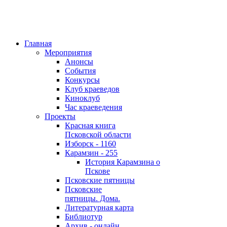
Главная
Мероприятия
Анонсы
События
Конкурсы
Клуб краеведов
Киноклуб
Час краеведения
Проекты
Красная книга
Псковской области
Изборск - 1160
Карамзин - 255
История Карамзина о
Пскове
Псковские пятницы
Псковские
пятницы. Дома.
Литературная карта
Библиотур
Архив - онлайн