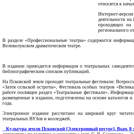
относятся к нача
Интернет-верси
деятельности на 
проходящих на 
регионального о
В разделе «Профессиональные театры» содержится информаци
Великолукском драматическом театре.
В издании приводится информация о театральных самодеятел
библиографическим списком публикаций.
На Псковской земле проходят театральные фестивали: Всерос
«Затея сельской остроты», Фестиваль особых театров «Велик
работе посвящен раздел «Театральные фестивали». Информаци
размещенные в издании, подготовлены на основе каталогов и
года.
Электронное издание рассчитано на широкий круг читател
театральных ВУЗов и колледжей.
Культура земли Псковской [Электронный ресурс]. Вып. 8 