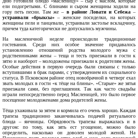
дню готовили блюдо «масленицу» – сыр с маслом, которые
ели подогретыми. С блинами и сыром женщины ходили на
гору петь песни. Там же –
в районе Ловати и Себежа
–
устраивали «брыксы»
– женские посиделки, на которых
женщины пели и танцевали, устраивали застолье вскладчину,
причем туда категорически не допускались мужчины.
На масленичной неделе происходили традиционные
гостевания. Среди них особое значение придавалось
установлению отношений родства молодого мужа с
родственниками жены – теща и тесть приезжали в гости к
зятю и наоборот – молодожены приезжали к родителям жены.
Особые действия в первую очередь были связаны с только
вступившими в брак парами, с утверждением их социального
статуса. В Псковском районе отец новобрачной в четверг ехал
звать молодых в гости «к тёще на блины». «Старые» же зятья
приезжали сами, без приглашения. Так как часто свадьбы
играли непосредственно перед Масленицей, это было первое
посещение молодоженами дома родителей жены.
Тёща ухаживала за зятем и кормила его очень хорошо. Каждая
трапеза традиционно заканчивалась подачей ритуального
блюда – яичницы. Обрядовость трапезы выражалась и в
другом: по тому, как зять ест угощение, можно было
определить, насколько он доволен молодой женой. На