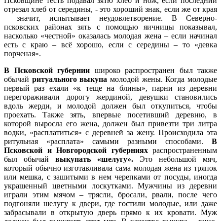
Псковщине тесть подавал зятю хлеб и нож, если последний
отрезал хлеб от середины, - это хороший знак, если же от края
– значит, испытывает неудовлетворение. В Северно-
псковских районах зять с помощью яичницы показывал,
насколько «честной» оказалась молодая жена – если начинал
есть с краю – всё хорошо, если с середины – то «девка
порченая».
В Псковской губернии
широко распространен был также
обычай
ритуального выкупа
молодой жены. Когда молодые
первый раз ехали «к теще на блины», парни из деревни
перегораживали дорогу жердиной, девушки становились
вдоль жерди, и молодой должен был откупиться, чтобы
проехать. Также зять, впервые посетивший деревню, в
которой выросла его жена, должен был привезти три литра
водки, «расплатиться» с деревней за жену. Происходила эта
ритульная «расплата» самыми разными способами.
В
Псковской и Новгородской губерниях
распространенным
был обычай
выкупать «шелугу».
Это небольшой мяч,
который обычно изготавливала сама молодая жена из тряпок
или мешка, с зашитыми в нем черепками от посуды, иногда
украшенный цветными лоскутками. Мужчины из деревни
играли этим мячом – трясли, бросали, рвали, после чего
подгоняли шелугу к двери, где гостили молодые, или даже
забрасывали в открытую дверь прямо к их кровати. Муж