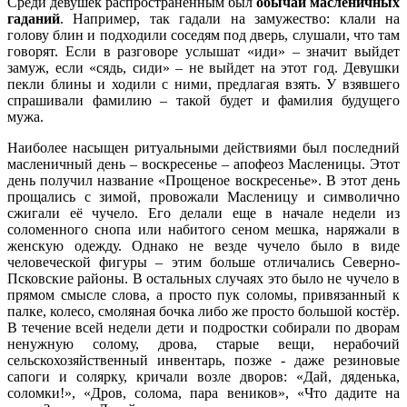
Среди девушек распространенным был
обычай масленичных
гаданий
. Например, так гадали на замужество: клали на
голову блин и подходили соседям под дверь, слушали, что там
говорят. Если в разговоре услышат «иди» – значит выйдет
замуж, если «сядь, сиди» – не выйдет на этот год. Девушки
пекли блины и ходили с ними, предлагая взять. У взявшего
спрашивали фамилию – такой будет и фамилия будущего
мужа.
Наиболее насыщен ритуальными действиями был последний
масленичный день – воскресенье – апофеоз Масленицы. Этот
день получил название «Прощеное воскресенье». В этот день
прощались с зимой, провожали Масленицу и символично
сжигали её чучело. Его делали еще в начале недели из
соломенного снопа или набитого сеном мешка, наряжали в
женскую одежду. Однако не везде чучело было в виде
человеческой фигуры – этим больше отличались Северно-
Псковские районы. В остальных случаях это было не чучело в
прямом смысле слова, а просто пук соломы, привязанный к
палке, колесо, смоляная бочка либо же просто большой костёр.
В течение всей недели дети и подростки собирали по дворам
ненужную солому, дрова, старые вещи, нерабочий
сельскохозяйственный инвентарь, позже - даже резиновые
сапоги и солярку, кричали возле дворов: «Дай, дяденька,
соломки!», «Дров, солома, пара веников», «Что дадите на