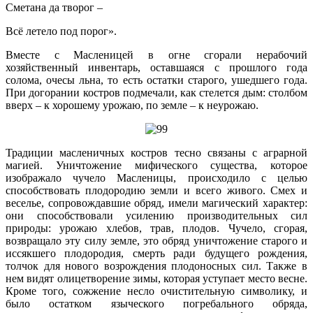
Сметана да творог –
Всё летело под порог».
Вместе с Масленицей в огне сгорали нерабочий
хозяйственный инвентарь, оставшаяся с прошлого года
солома, очесы льна, то есть остатки старого, ушедшего года.
При догорании костров подмечали, как стелется дым: столбом
вверх – к хорошему урожаю, по земле – к неурожаю.
Традиции масленичных костров тесно связаны с аграрной
магией. Уничтожение мифического существа, которое
изображало чучело Масленицы, происходило с целью
способствовать плодородию земли и всего живого. Смех и
веселье, сопровождавшие обряд, имели магический характер:
они способствовали усилению производительных сил
природы: урожаю хлебов, трав, плодов. Чучело, сгорая,
возвращало эту силу земле, это обряд уничтожение старого и
иссякшего плодородия, смерть ради будущего рождения,
толчок для нового возрождения плодоносных сил. Также в
нем видят олицетворение зимы, которая уступает место весне.
Кроме того, сожжение несло очистительную символику, и
было остатком языческого погребального обряда,