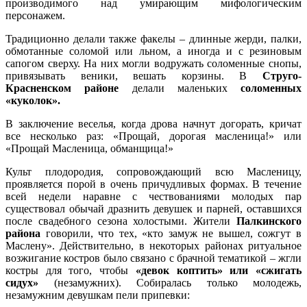
производимого над умирающим мифологическим
персонажем.
Традиционно делали также факелы – длинные жерди, палки,
обмотанные соломой или льном, а иногда и с резиновым
сапогом сверху. На них могли водружать соломенные снопы,
привязывать веники, вешать корзины. В
Струго-
Красненском районе
делали маленьких
соломенных
«куколок».
В заключение веселья, когда дрова начнут догорать, кричат
все несколько раз: «Прощай, дорогая масленица!» или
«Прощай Масленица, обманщица!»
Культ плодородия, сопровождающий всю Масленицу,
проявляется порой в очень причудливых формах. В течение
всей недели наравне с чествованиями молодых пар
существовал обычай дразнить девушек и парней, оставшихся
после свадебного сезона холостыми. Жители
Палкинского
района
говорили, что тех, «кто замуж не вышел, сожгут в
Маслену». Действительно, в некоторых районах ритуальное
возжигание костров было связано с брачной тематикой – жгли
костры для того, чтобы
«девок коптить» или «сжигать
сидух»
(незамужних). Собиралась только молодежь,
незамужним девушкам пели припевки: