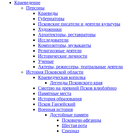
Краеведение
Персоны
Краеведы
Губернаторы
Псковские писатели и деятели культуры
Художники
Архитекторы, реставраторы
Исследователи
Композиторы, музыканты
Религиозные деятели
Исторические личности
Ученые
Актеры, режиссеры, театральные деятели
История Псковской области
Краеведческая копилка
Легенды Псковского края
Смотрю на древний Псков влюблённо
Памятные места
История образования
Псков Ганзейский
Военная история
Достойные памяти
Псковичи-афганцы
Шестая рота
Спецназ