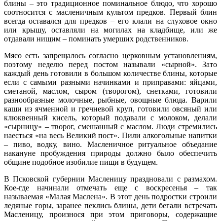
блины – это традиционное поминальное блюдо, что хорошо
соотносится с масленичным культом предков. Первый блин
всегда оставался для предков – его клали на слуховое окно
или крышу, оставляли на могилах на кладбище, или же
отдавали нищим – поминать умерших родственников.
Мясо есть запрещалось согласно церковным установлениям,
поэтому неделю перед постом называли «сырной». Зато
каждый день готовили в большом количестве блины, которые
если с самыми разными начинками и приправами: яйцами,
сметаной, маслом, сыром (творогом), снетками, готовили
разнообразные молочные, рыбные, овощные блюда. Варили
каши из ячменной и гречневой круп, готовили овсяный или
клюквенный кисель, который подавали с молоком, делали
«сырницу» – творог, смешанный с маслом. Люди стремились
наесться «на весь Великий пост». Пили алкогольные напитки
– пиво, водку, вино. Масленичное ритуальное объедание
накануне пробуждения природы должно было обеспечить
общине подобное изобилие пищи в будущем.
В Псковской губернии Масленицу праздновали с размахом.
Кое-где начинали отмечать еще с воскресенья – так
называемая «Малая Маслена». В этот день подростки строили
ледяные горы, заранее пеклись блины, дети бегали встречать
Масленицу, произнося при этом приговоры, содержащие