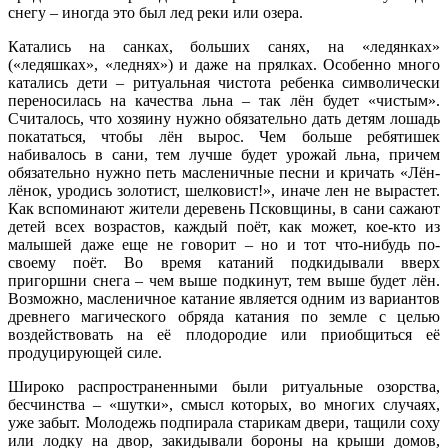
снегу – иногда это был лед реки или озера.
Катались на санках, больших санях, на «ледянках»
(«ледяшках», «леднях») и даже на прялках. Особенно много
катались дети – ритуальная чистота ребенка символически
переносилась на качества льна – так лён будет «чистым».
Считалось, что хозяину нужно обязательно дать детям лошадь
покататься, чтобы лён вырос. Чем больше ребятишек
набивалось в сани, тем лучше будет урожай льна, причем
обязательно нужно петь масленичные песни и кричать «Лён-
лёнок, уродись золотист, шелковист!», иначе лен не вырастет.
Как вспоминают жители деревень Псковщины, в сани сажают
детей всех возрастов, каждый поёт, как может, кое-кто из
малышей даже еще не говорит – но и тот что-нибудь по-
своему поёт. Во время катаний подкидывали вверх
пригоршни снега – чем выше подкинут, тем выше будет лён.
Возможно, масленичное катание является одним из вариантов
древнего магического обряда катания по земле с целью
воздействовать на её плодородие или приобщиться её
продуцирующей силе.
Широко распространенными были ритуальные озорства,
бесчинства – «шутки», смысл которых, во многих случаях,
уже забыт. Молодежь подпирала старикам двери, тащили соху
или лодку на двор, закидывали бороны на крыши домов,