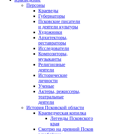
Персоны
Краеведы
Губернаторы
Псковские писатели
и деятели культуры
Художники
Архитекторы,
реставраторы
Исследователи
Композиторы,
музыканты
Религиозные
деятели
Исторические
личности
Ученые
Актеры, режиссеры,
театральные
деятели
История Псковской области
Краеведческая копилка
Легенды Псковского
края
Смотрю на древний Псков