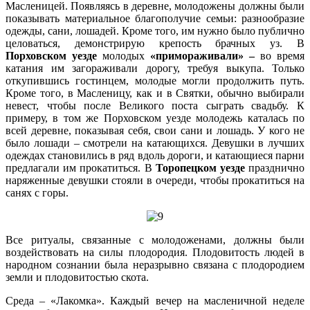
Масленицей. Появляясь в деревне, молодожены должны были
показывать материальное благополучие семьи: разнообразие
одежды, сани, лошадей. Кроме того, им нужно было публично
целоваться, демонстрирую крепость брачных уз. В
Порховском уезде
молодых
«примораживали» –
во время
катания им загораживали дорогу, требуя выкупа. Только
откупившись гостинцем, молодые могли продолжить путь.
Кроме того, в Масленицу, как и в Святки, обычно выбирали
невест, чтобы после Великого поста сыграть свадьбу. К
примеру, в том же Порховском уезде молодежь каталась по
всей деревне, показывая себя, свои сани и лошадь. У кого не
было лошади – смотрели на катающихся. Девушки в лучших
одеждах становились в ряд вдоль дороги, и катающиеся парни
предлагали им прокатиться. В
Торопецком уезде
празднично
наряженные девушки стояли в очереди, чтобы прокатиться на
санях с горы.
Все ритуалы, связанные с молодоженами, должны были
воздействовать на силы плодородия. Плодовитость людей в
народном сознании была неразрывно связана с плодородием
земли и плодовитостью скота.
Среда – «Лакомка». Каждый вечер на масленичной неделе