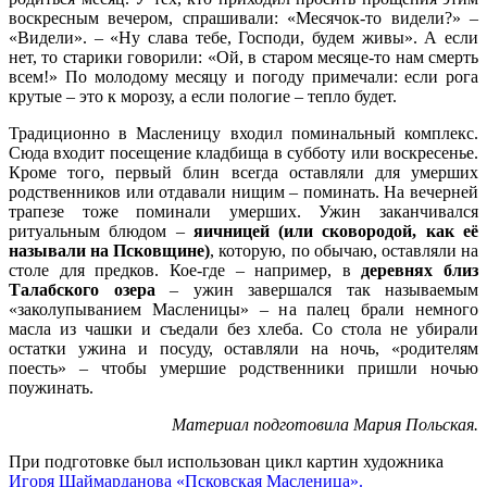
воскресным вечером, спрашивали: «Месячок-то видели?» –
«Видели». – «Ну слава тебе, Господи, будем живы». А если
нет, то старики говорили: «Ой, в старом месяце-то нам смерть
всем!» По молодому месяцу и погоду примечали: если рога
крутые – это к морозу, а если пологие – тепло будет.
Традиционно в Масленицу входил поминальный комплекс.
Сюда входит посещение кладбища в субботу или воскресенье.
Кроме того, первый блин всегда оставляли для умерших
родственников или отдавали нищим – поминать. На вечерней
трапезе тоже поминали умерших. Ужин заканчивался
ритуальным блюдом –
яичницей (или сковородой, как её
называли на Псковщине)
, которую, по обычаю, оставляли на
столе для предков. Кое-где – например, в
деревнях близ
Талабского озера
– ужин завершался так называемым
«заколупыванием Масленицы» – на палец брали немного
масла из чашки и съедали без хлеба. Со стола не убирали
остатки ужина и посуду, оставляли на ночь, «родителям
поесть» – чтобы умершие родственники пришли ночью
поужинать.
Материал подготовила Мария Польская.
При подготовке был использован цикл картин художника
Игоря Шаймарданова «Псковская Масленица».