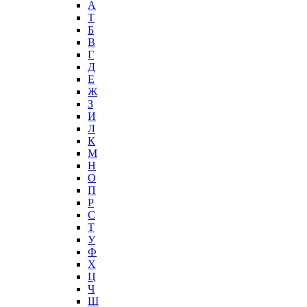
А
T
Б
В
Г
Д
Е
Ж
З
И
Л
К
М
Н
О
П
Р
С
Т
У
Ф
Х
Ц
Ч
Ш