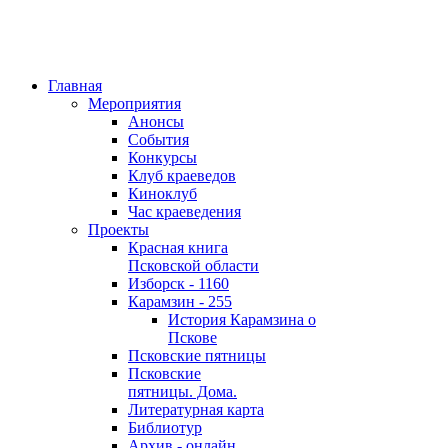
Главная
Мероприятия
Анонсы
События
Конкурсы
Клуб краеведов
Киноклуб
Час краеведения
Проекты
Красная книга
Псковской области
Изборск - 1160
Карамзин - 255
История Карамзина о
Пскове
Псковские пятницы
Псковские
пятницы. Дома.
Литературная карта
Библиотур
Архив - онлайн