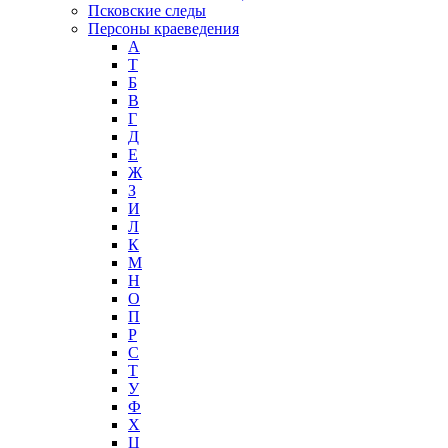
Псковские следы
Персоны краеведения
А
T
Б
В
Г
Д
Е
Ж
З
И
Л
К
М
Н
О
П
Р
С
Т
У
Ф
Х
Ц