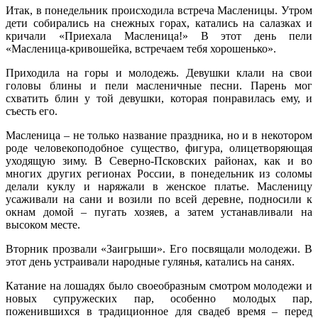
Итак, в понедельник происходила встреча Масленицы. Утром
дети собирались на снежных горах, катались на салазках и
кричали «Приехала Масленица!» В этот день пели
«Масленица-кривошейка, встречаем тебя хорошенько».
Приходила на горы и молодежь. Девушки клали на свои
головы блины и пели масленичные песни. Парень мог
схватить блин у той девушки, которая понравилась ему, и
съесть его.
Масленица – не только название праздника, но и в некотором
роде человекоподобное существо, фигура, олицетворяющая
уходящую зиму. В Северно-Псковских районах, как и во
многих других регионах России, в понедельник из соломы
делали куклу и наряжали в женское платье. Масленицу
усаживали на сани и возили по всей деревне, подносили к
окнам домой – пугать хозяев, а затем устанавливали на
высоком месте.
Вторник прозвали «Заигрыши». Его посвящали молодежи. В
этот день устраивали народные гулянья, катались на санях.
Катание на лошадях было своеобразным смотром молодежи и
новых супружеских пар, особенно молодых пар,
поженившихся в традиционное для свадеб время – перед