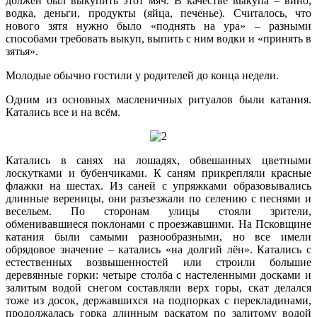
должен был выкупить этот мяч. В качестве выкупа – вино,
водка, деньги, продукты (яйца, печенье). Считалось, что
нового зятя нужно было «поднять на ура» – разными
способами требовать выкуп, выпить с ним водки и «принять в
зятья».
Молодые обычно гостили у родителей до конца недели.
Одним из основных масленичных ритуалов были катания.
Катались все и на всём.
Катались в санях на лошадях, обвешанных цветными
лоскутками и бубенчиками. К саням прикрепляли красные
флажки на шестах. Из саней с упряжками образовывались
длинные вереницы, они разъезжали по селению с песнями и
весельем. По сторонам улицы стояли зрители,
обменивавшиеся поклонами с проезжавшими. На Псковщине
катания были самыми разнообразными, но все имели
обрядовое значение – катались «на долгий лён». Катались с
естественных возвышенностей или строили большие
деревянные горки: четыре столба с настеленными досками и
залитым водой снегом составляли верх горы, скат делался
тоже из досок, державшихся на подпорках с перекладинами,
продолжалась горка длинным раскатом по залитому водой