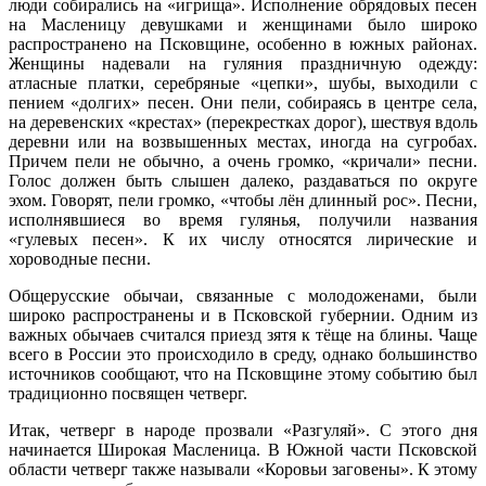
люди собирались на «игрища». Исполнение обрядовых песен
на Масленицу девушками и женщинами было широко
распространено на Псковщине, особенно в южных районах.
Женщины надевали на гуляния праздничную одежду:
атласные платки, серебряные «цепки», шубы, выходили с
пением «долгих» песен. Они пели, собираясь в центре села,
на деревенских «крестах» (перекрестках дорог), шествуя вдоль
деревни или на возвышенных местах, иногда на сугробах.
Причем пели не обычно, а очень громко, «кричали» песни.
Голос должен быть слышен далеко, раздаваться по округе
эхом. Говорят, пели громко, «чтобы лён длинный рос». Песни,
исполнявшиеся во время гулянья, получили названия
«гулевых песен». К их числу относятся лирические и
хороводные песни.
Общерусские обычаи, связанные с молодоженами, были
широко распространены и в Псковской губернии. Одним из
важных обычаев считался приезд зятя к тёще на блины. Чаще
всего в России это происходило в среду, однако большинство
источников сообщают, что на Псковщине этому событию был
традиционно посвящен четверг.
Итак, четверг в народе прозвали «Разгуляй». С этого дня
начинается Широкая Масленица. В Южной части Псковской
области четверг также называли «Коровьи заговены». К этому