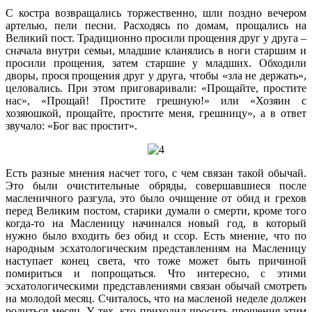
С костра возвращались торжественно, шли поздно вечером
артелью, пели песни. Расходясь по домам, прощались на
Великий пост. Традиционно просили прощения друг у друга –
сначала внутри семьи, младшие кланялись в ноги старшим и
просили прощения, затем старшие у младших. Обходили
дворы, прося прощения друг у друга, чтобы «зла не держать»,
целовались. При этом приговаривали: «Прощайте, простите
нас», «Прощай! Простите грешную!» или «Хозяин с
хозяюшкой, прощайте, простите меня, грешницу», а в ответ
звучало: «Бог вас простит».
Есть разные мнения насчет того, с чем связан такой обычай.
Это были очистительные обряды, совершавшиеся после
масленичного разгула, это было очищение от обид и грехов
перед Великим постом, старики думали о смерти, кроме того
когда-то на Масленицу начинался новый год, в который
нужно было входить без обид и ссор. Есть мнение, что по
народным эсхатологическим представлениям на Масленицу
наступает конец света, что тоже может быть причиной
помириться и попрощаться. Что интересно, с этими
эсхатологическими представлениями связан обычай смотреть
на молодой месяц. Считалось, что на масленой неделе должен
родиться месяц. У тех, кто приходил просить прощения этим