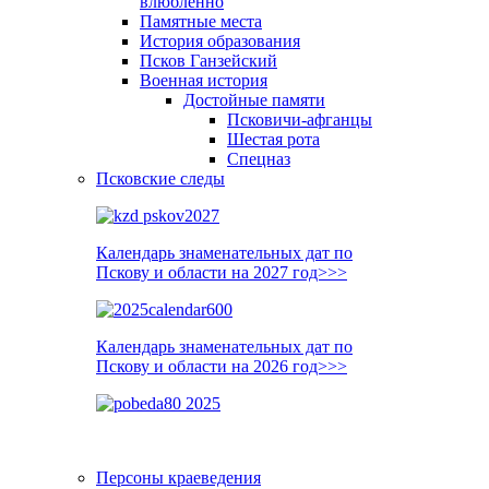
влюблённо
Памятные места
История образования
Псков Ганзейский
Военная история
Достойные памяти
Псковичи-афганцы
Шестая рота
Спецназ
Псковские следы
Календарь знаменательных дат по
Пскову и области на 2027 год>>>
Календарь знаменательных дат по
Пскову и области на 2026 год>>>
Персоны краеведения