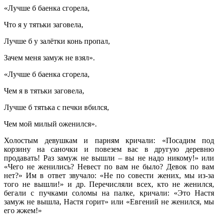
«Лучше б баенка сгорела,
Что я у тятьки заговела,
Лучше б у залётки конь пропал,
Зачем меня замуж не взял».
«Лучше б баенка сгорела,
Чем я в тятьки заговела,
Лучше б тятька с печки вбился,
Чем мой милый оженился».
Холостым девушкам и парням кричали: «Посадим под
корзину на саночки и повезем вас в другую деревню
продавать! Раз замуж не вышли – вы не надо никому!» или
«Чего не женились? Невест по вам не было? Девок по вам
нет?» Им в ответ звучало: «Не по совести жених, мы из-за
того не вышли!» и др. Перечисляли всех, кто не женился,
бегали с пучками соломы на палке, кричали: «Это Настя
замуж не вышла, Настя горит» или «Евгений не женился, мы
его жжем!»