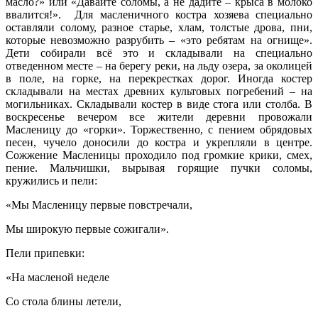
масло?» или «Давайте соломы, а не дадите – крыса в молоко
ввалится!». Для масленичного костра хозяева специально
оставляли солому, разное старье, хлам, толстые дрова, пни,
которые невозможно разрубить – «это ребятам на огнище».
Дети собирали всё это и складывали на специально
отведенном месте – на берегу реки, на льду озера, за околицей
в поле, на горке, на перекрестках дорог. Иногда костер
складывали на местах древних культовых погребений – на
могильниках. Складывали костер в виде стога или столба. В
воскресенье вечером все жители деревни провожали
Масленицу до «горки». Торжественно, с пением обрядовых
песен, чучело доносили до костра и укрепляли в центре.
Сожжение Масленицы проходило под громкие крики, смех,
пение. Мальчишки, вырывая горящие пучки соломы,
кружились и пели:
«Мы Масленицу первые повстречали,
Мы широкую первые сожигали».
Пели припевки:
«На масленой неделе
Со стола блины летели,