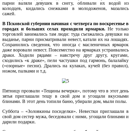
парни валяли девушек в снегу, обливали их водой из
колодцев, кидались снежками в молодоженов, мазались
сажей.
В Псковской губернии начиная с четверга по воскресенье в
городах и больших селах проходили ярмарки.
Не только
торговлей занимались там люди: туда съезжались девушки на
выданье, парни присматривали невест, катали их на лошадях.
Сохранились сведения, что иногда с масленичных ярмарок
даже воровали невест. Повсеместно на ярмарках устраивались
драки. Ходили рядами – навстречу друг другу, кругами,
сходились «к драке», пели частушки под гармонь, балалайку
(«озорные» песни). Дрались на кулаках, кучей (без правил),
ножом, палками и т.д.
Пятницу прозвали «Тещины вечерки», потому что в этот день
зятья приглашали тещу в свой дом и угощали вкусными
блинами. В этот день топили баню, убирали дом, мыли полы.
Суббота – «Золовкины посиделки». Невестки приглашали в
свой дом сестер мужа, беседовали с ними, угощали блинами и
дарили подарки.