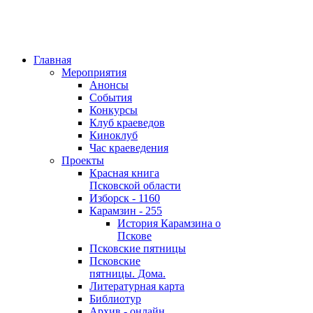
Главная
Мероприятия
Анонсы
События
Конкурсы
Клуб краеведов
Киноклуб
Час краеведения
Проекты
Красная книга
Псковской области
Изборск - 1160
Карамзин - 255
История Карамзина о
Пскове
Псковские пятницы
Псковские
пятницы. Дома.
Литературная карта
Библиотур
Архив - онлайн