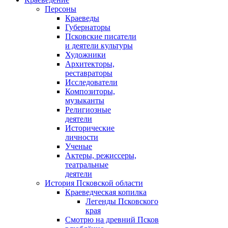
Персоны
Краеведы
Губернаторы
Псковские писатели
и деятели культуры
Художники
Архитекторы,
реставраторы
Исследователи
Композиторы,
музыканты
Религиозные
деятели
Исторические
личности
Ученые
Актеры, режиссеры,
театральные
деятели
История Псковской области
Краеведческая копилка
Легенды Псковского
края
Смотрю на древний Псков