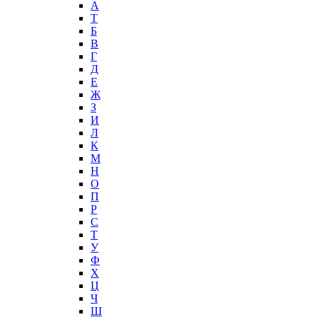
А
T
Б
В
Г
Д
Е
Ж
З
И
Л
К
М
Н
О
П
Р
С
Т
У
Ф
Х
Ц
Ч
Ш