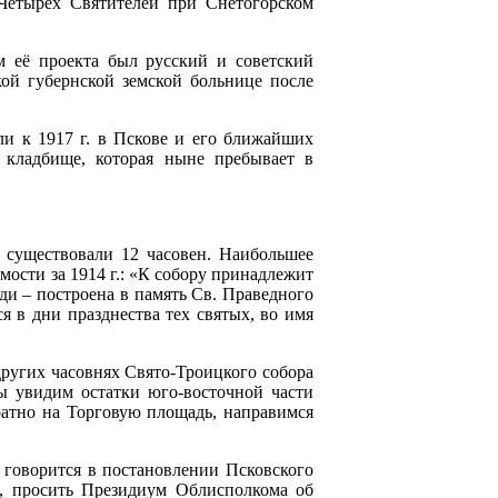
 Четырех Святителей при Снетогорском
м её проекта был русский и советский
ой губернской земской больнице после
ли к 1917 г. в Пскове и его ближайших
 кладбище, которая ныне пребывает в
 существовали 12 часовен.
Наибольшее
мости за 1914 г.: «К собору принадлежит
ди – построена в память Св. Праведного
я в дни празднества тех святых, во имя
ругих часовнях Свято-Троицкого собора
ы увидим остатки юго-восточной части
ратно на Торговую площадь, направимся
х говорится в постановлении Псковского
ни, просить Президиум Облисполкома об