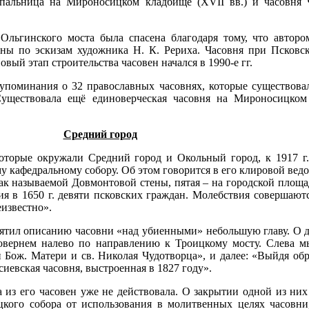
сыпальница на Мироносицком кладбище (XVII вв.) и часовня
Ольгинского моста была спасена благодаря тому, что авторо
ны по эскизам художника Н. К. Рериха. Часовня при Псковск
вый этап строительства часовен начался в 1990-е гг.
 упоминания о 32 православных часовнях, которые существова
 Существовала ещё единоверческая часовня на Мироносицком
Средний город
которые окружали Средний город и Окольный город, к 1917 г.
у кафедральному собору. Об этом говорится в его клировой ведо
так называемой Довмонтовой стены, пятая – на городской площа
я в 1650 г. девяти псковских граждан. Молебствия совершаютс
еизвестно».
ятил описанию часовни «над убиенными» небольшую главу. О д
повернем налево по направлению к Троицкому мосту. Слева м
й Бож. Матери и св. Николая Чудотворца», и далее: «Выйдя об
сиевская часовня, выстроенная в 1827 году».
а из его часовен уже не действовала. О закрытии одной из ни
оицкого собора от использования в молитвенных целях часов