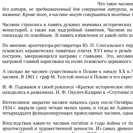
Что такое часовн
без алтаря, не предназначенный для совершения литургии, 
название. Кроме того, в часовне могут совершаться молебные
Часовни строились в память духовно значимых исторических 
монастырей, а также как надгробный памятник. Часовни на
панихиды по покойным. В память избавления от какой-либо нап
По мнению архитектора-реставратора Ю. П. Спегальского пер
псковских керамических памятных плитах XVI века и резьбе
построек, завершающихся шатрами с главками. Это, несомне
шатровой главкой нарисована на полях псковского церковного 
А сколько же часовен существовало в Пскове к началу XX в.?
часовен. В 1861 г. граф М. Толстой описал в Пскове и его окр
И. Ф. Годовиков в своей рукописи «Краткое историческое обоз
находились в развалинах. Н. Ф. Окулич-Казарин в «Спутнике п
Интенсивное закрытие часовен началось сразу после Октябрь
1924 г. закрыли сразу четыре малых храма, и тогда же Админ
четырнадцати функционирующих православных часовен, однако 
Впоследствии какие-то часовни погибли в годы войны от б
архитектурной и художественной ценности. Из самых древних