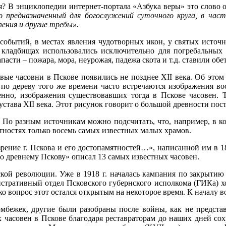
я? В энциклопедии интернет-портала «Азбука веры» это слово о
но предназначенный для богослужений суточного круга, в час
 пения и другие требы».
событий, в местах явления чудотворных икон, у святых источн
 кладбищах использовались исключительно для погребальных 
асти – пожара, мора, неурожая, падежа скота и т.д. ставили об
вые часовни в Пскове появились не позднее XII века. Об этом
 по дереву того же времени часто встречаются изображения 
нно, изображения существовавших тогда в Пскове часовен. Т
устава XII века. Этот рисунок говорит о большой древности пос
 По разным источникам можно подсчитать, что, например, в ко
естностях только восемь самых известных малых храмов.
рение г. Пскова и его достопамятностей…», написанной им в 186
о древнему Пскову» описал 13 самых известных часовен.
ской революции. Уже в 1918 г. началась кампания по закрытию
истративный отдел Псковского губернского исполкома (ГИКа) х
вопрос этот остался открытым на некоторое время. К началу во
омбежек, другие были разобраны после войны, как не предст
 часовен в Пскове благодаря реставраторам до наших дней сох