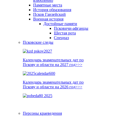
влюблённо
Памятные места
История образования
Псков Ганзейский
Военная история
Достойные памяти
Псковичи-афганцы
Шестая рота
Спецназ
Псковские следы
Календарь знаменательных дат по
Пскову и области на 2027 год>>>
Календарь знаменательных дат по
Пскову и области на 2026 год>>>
Персоны краеведения