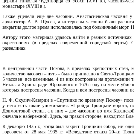
церкви Николая Чудотворца со Усохи (XVI в.), часовня-у
монастыре (XVIII в.).
Также уцелели ещё две часовни. Анастасиевская часовня у 
архитектор А. В. Щусев, а интерьеры часовни были расписа
закрытия долгое время использовалась под больничный морг. Но
Автору этого материала удалось найти в разных источниках
окрестностях (в пределах современной городской черты).
развалинах.
В центральной части Пскова, в пределах крепостных стен, 
количество часовен – пять – было приписано к Свято-Троицком
5 часовен, все каменные, 4 из них построены на протяжении 
Николая Христа ради Юродивого в 1676 году на месте убиени
которых построены часовни. Когда и кем построены часовни н
Н. Ф. Окулич-Казарин в «Спутнике по древнему Пскову» посв
у него есть такие упоминания: «Пройдя Троицкие ворота, 
Довмонтовой стены, а в них – две часовни: во имя Казанско
сначала к набережной. Здесь, на правой стороне, находится Вла
К декабрю 1935 г., когда был закрыт Троицкий собор, ни одн
горсовета от 28 мая 1935 г.: «Вследствие отказа 20-ки Тр