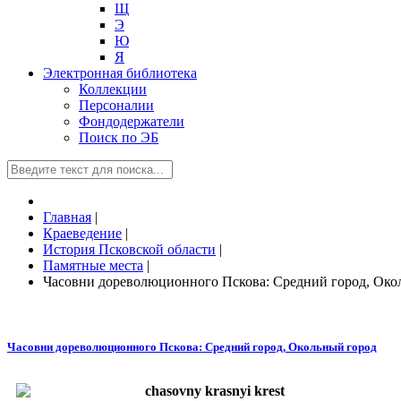
Щ
Э
Ю
Я
Электронная библиотека
Коллекции
Персоналии
Фондодержатели
Поиск по ЭБ
Главная
|
Краеведение
|
История Псковской области
|
Памятные места
|
Часовни дореволюционного Пскова: Средний город, Око
Часовни дореволюционного Пскова: Средний город, Окольный город