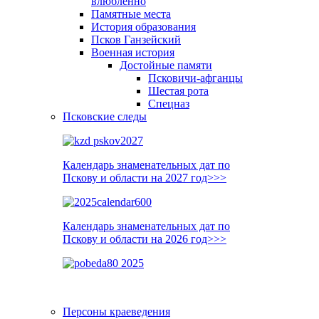
влюблённо
Памятные места
История образования
Псков Ганзейский
Военная история
Достойные памяти
Псковичи-афганцы
Шестая рота
Спецназ
Псковские следы
Календарь знаменательных дат по
Пскову и области на 2027 год>>>
Календарь знаменательных дат по
Пскову и области на 2026 год>>>
Персоны краеведения