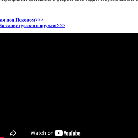
ая под Псковом>>>
 Во славу русского оружия>>>