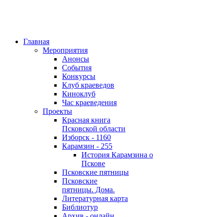
Главная
Мероприятия
Анонсы
События
Конкурсы
Клуб краеведов
Киноклуб
Час краеведения
Проекты
Красная книга
Псковской области
Изборск - 1160
Карамзин - 255
История Карамзина о
Пскове
Псковские пятницы
Псковские
пятницы. Дома.
Литературная карта
Библиотур
Архив - онлайн