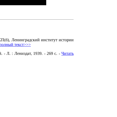
КП(б), Ленинградский институт истории
 полный текст>>>
- Л. : Лениздат, 1939. - 269 с. -
Читать