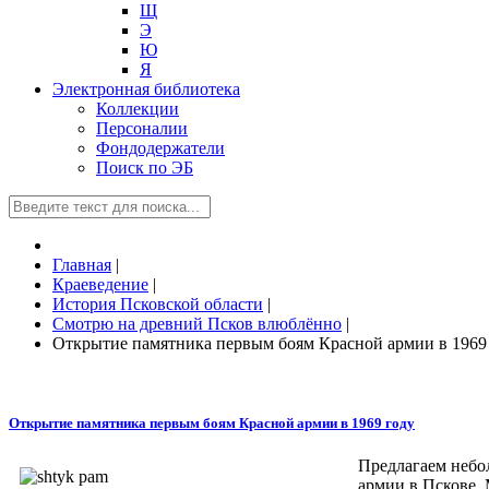
Щ
Э
Ю
Я
Электронная библиотека
Коллекции
Персоналии
Фондодержатели
Поиск по ЭБ
Главная
|
Краеведение
|
История Псковской области
|
Смотрю на древний Псков влюблённо
|
Открытие памятника первым боям Красной армии в 1969
Открытие памятника первым боям Красной армии в 1969 году
Предлагаем небо
армии в Пскове. 