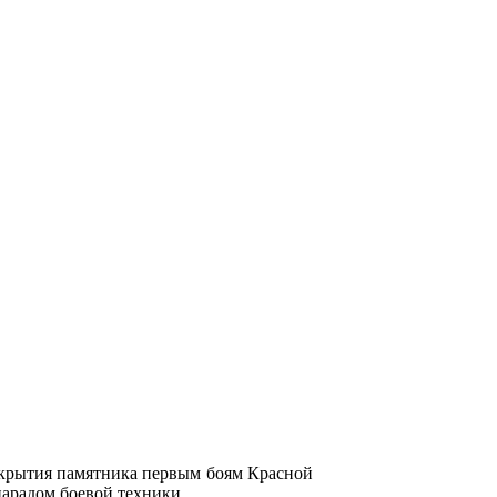
ткрытия памятника первым боям Красной
парадом боевой техники.