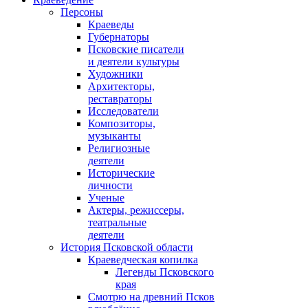
Персоны
Краеведы
Губернаторы
Псковские писатели
и деятели культуры
Художники
Архитекторы,
реставраторы
Исследователи
Композиторы,
музыканты
Религиозные
деятели
Исторические
личности
Ученые
Актеры, режиссеры,
театральные
деятели
История Псковской области
Краеведческая копилка
Легенды Псковского
края
Смотрю на древний Псков