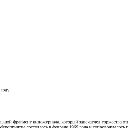
 году
льшой фрагмент киножурнала, который запечатлел торжества о
Мероприятие состоялось в феврале 1969 года и сопровождалось 