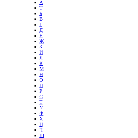
А
T
Б
В
Г
Д
Е
Ж
З
И
Л
К
М
Н
О
П
Р
С
Т
У
Ф
Х
Ц
Ч
Ш