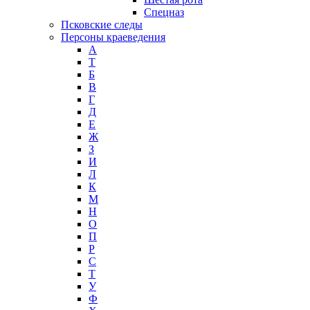
Спецназ
Псковские следы
Персоны краеведения
А
T
Б
В
Г
Д
Е
Ж
З
И
Л
К
М
Н
О
П
Р
С
Т
У
Ф