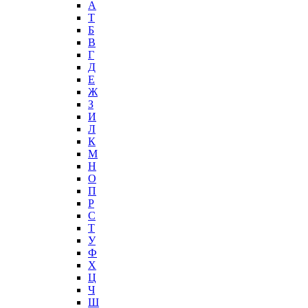
А
T
Б
В
Г
Д
Е
Ж
З
И
Л
К
М
Н
О
П
Р
С
Т
У
Ф
Х
Ц
Ч
Ш