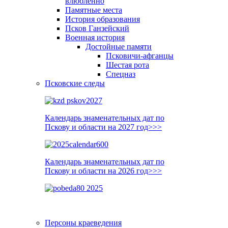
влюблённо
Памятные места
История образования
Псков Ганзейский
Военная история
Достойные памяти
Псковичи-афганцы
Шестая рота
Спецназ
Псковские следы
Календарь знаменательных дат по
Пскову и области на 2027 год>>>
Календарь знаменательных дат по
Пскову и области на 2026 год>>>
Персоны краеведения