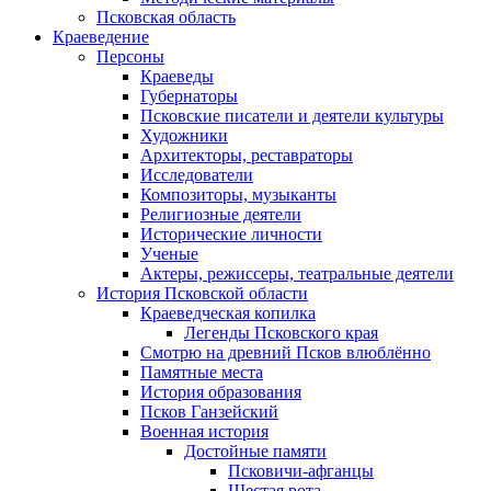
Псковская область
Краеведение
Персоны
Краеведы
Губернаторы
Псковские писатели и деятели культуры
Художники
Архитекторы, реставраторы
Исследователи
Композиторы, музыканты
Религиозные деятели
Исторические личности
Ученые
Актеры, режиссеры, театральные деятели
История Псковской области
Краеведческая копилка
Легенды Псковского края
Смотрю на древний Псков влюблённо
Памятные места
История образования
Псков Ганзейский
Военная история
Достойные памяти
Псковичи-афганцы
Шестая рота