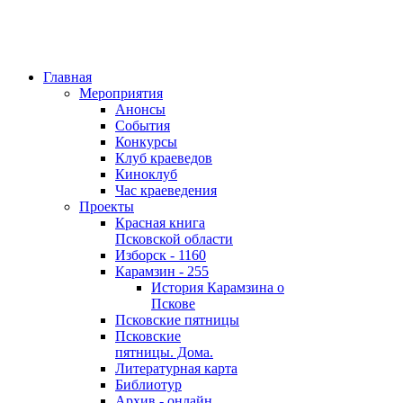
Главная
Мероприятия
Анонсы
События
Конкурсы
Клуб краеведов
Киноклуб
Час краеведения
Проекты
Красная книга
Псковской области
Изборск - 1160
Карамзин - 255
История Карамзина о
Пскове
Псковские пятницы
Псковские
пятницы. Дома.
Литературная карта
Библиотур
Архив - онлайн