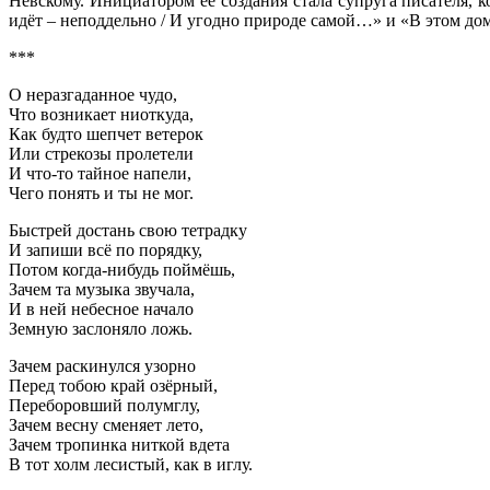
Невскому. Инициатором ее создания стала супруга писателя, к
идёт – неподдельно / И угодно природе самой…» и «В этом до
***
О неразгаданное чудо,
Что возникает ниоткуда,
Как будто шепчет ветерок
Или стрекозы пролетели
И что-то тайное напели,
Чего понять и ты не мог.
Быстрей достань свою тетрадку
И запиши всё по порядку,
Потом когда-нибудь поймёшь,
Зачем та музыка звучала,
И в ней небесное начало
Земную заслоняло ложь.
Зачем раскинулся узорно
Перед тобою край озёрный,
Переборовший полумглу,
Зачем весну сменяет лето,
Зачем тропинка ниткой вдета
В тот холм лесистый, как в иглу.