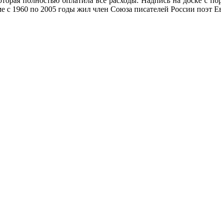
оторая полностью оплатила все расходы. Надпись на доске с пор
ме с 1960 по 2005 годы жил член Союза писателей России поэт 