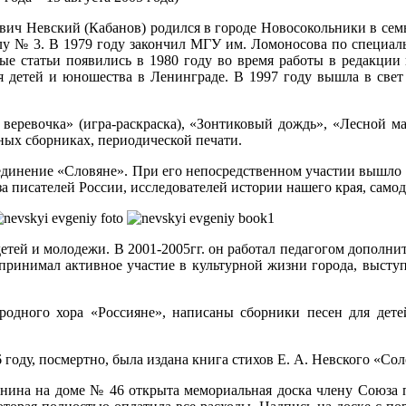
вич Невский (Кабанов) родился в городе Новосокольники в сем
 № 3. В 1979 году закончил МГУ им. Ломоносова по специальн
вые статьи появились в 1980 году во время работы в редакции
 детей и юношества в Ленинграде. В 1997 году вышла в свет 
веревочка» (игра-раскраска), «Зонтиковый дождь», «Лесной ма
ных сборниках, периодической печати.
ъединение «Словяне». При его непосредственном участии вышло
а писателей России, исследователей истории нашего края, само
етей и молодежи. В 2001-2005гг. он работал педагогом дополни
принимал активное участие в культурной жизни города, выступ
ародного хора «Россияне», написаны сборники песен для де
 году, посмертно, была издана книга стихов Е. А. Невского «Сол
Ленина на доме № 46 открыта мемориальная доска члену Союза