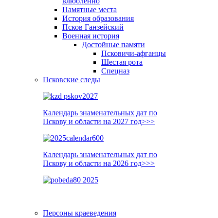
влюблённо
Памятные места
История образования
Псков Ганзейский
Военная история
Достойные памяти
Псковичи-афганцы
Шестая рота
Спецназ
Псковские следы
Календарь знаменательных дат по
Пскову и области на 2027 год>>>
Календарь знаменательных дат по
Пскову и области на 2026 год>>>
Персоны краеведения