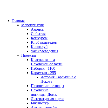
Главная
Мероприятия
Анонсы
События
Конкурсы
Клуб краеведов
Киноклуб
Час краеведения
Проекты
Красная книга
Псковской области
Изборск - 1160
Карамзин - 255
История Карамзина о
Пскове
Псковские пятницы
Псковские
пятницы. Дома.
Литературная карта
Библиотур
Архив - онлайн