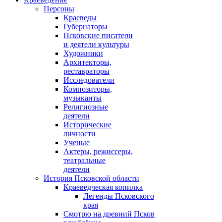
Персоны
Краеведы
Губернаторы
Псковские писатели
и деятели культуры
Художники
Архитекторы,
реставраторы
Исследователи
Композиторы,
музыканты
Религиозные
деятели
Исторические
личности
Ученые
Актеры, режиссеры,
театральные
деятели
История Псковской области
Краеведческая копилка
Легенды Псковского
края
Смотрю на древний Псков