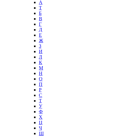
А
T
Б
В
Г
Д
Е
Ж
З
И
Л
К
М
Н
О
П
Р
С
Т
У
Ф
Х
Ц
Ч
Ш