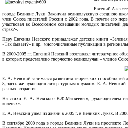
Евгений Алексее
городе Великие Луки. Закончил великолукскую среднюю школу
член Союза писателей России с 2002 года. В печати его пер
участвовал во Всесоюзном совещании молодых писателей для
страх?».
Перу Евгения Невского принадлежат детские книги «Зеленая 
«Так бывает?» и др., многочисленные публикации в региональ
В 2000-2005 гг. Евгений Невский возглавлял литературное об
в которых представлено творчество великолучан – членов Союз
Е. А. Невский занимался развитием творческих способностей д
8, здесь же руководил литературным кружком. Е. А. Невский 
разных возрастов.
На стихи Е. А. Невского В.Ф.Матвеевым, руководителем н
коленях».
Е. А. Невский ушел из жизни в 2005 г. в Великих Луках. В 2006
В сентябре 2008 года в городе Великие Луки на проспекте 