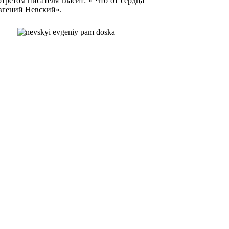
третом писателя гласит: » Что от сердца
Евгений Невский».