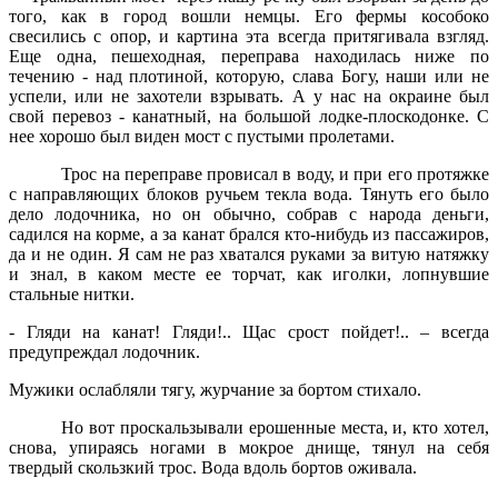
того, как в город вошли немцы. Его фермы кособоко
свесились с опор, и картина эта всегда притягивала взгляд.
Еще одна, пешеходная, переправа находилась ниже по
течению - над плотиной, которую, слава Богу, наши или не
успели, или не захотели взрывать. А у нас на окраине был
свой перевоз - канатный, на большой лодке-плоскодонке. С
нее хорошо был виден мост с пустыми пролетами.
Трос на переправе провисал в воду, и при его протяжке
с направляющих блоков ручьем текла вода. Тянуть его было
дело лодочника, но он обычно, собрав с народа деньги,
садился на корме, а за канат брался кто-нибудь из пассажиров,
да и не один. Я сам не раз хватался руками за витую натяжку
и знал, в каком месте ее торчат, как иголки, лопнувшие
стальные нитки.
- Гляди на канат! Гляди!.. Щас срост пойдет!.. – всегда
предупреждал лодочник.
Мужики ослабляли тягу, журчание за бортом стихало.
Но вот проскальзывали ерошенные места, и, кто хотел,
снова, упираясь ногами в мокрое днище, тянул на себя
твердый скользкий трос. Вода вдоль бортов оживала.