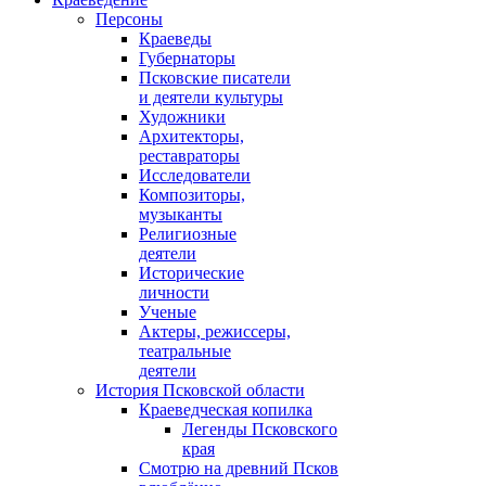
Персоны
Краеведы
Губернаторы
Псковские писатели
и деятели культуры
Художники
Архитекторы,
реставраторы
Исследователи
Композиторы,
музыканты
Религиозные
деятели
Исторические
личности
Ученые
Актеры, режиссеры,
театральные
деятели
История Псковской области
Краеведческая копилка
Легенды Псковского
края
Смотрю на древний Псков