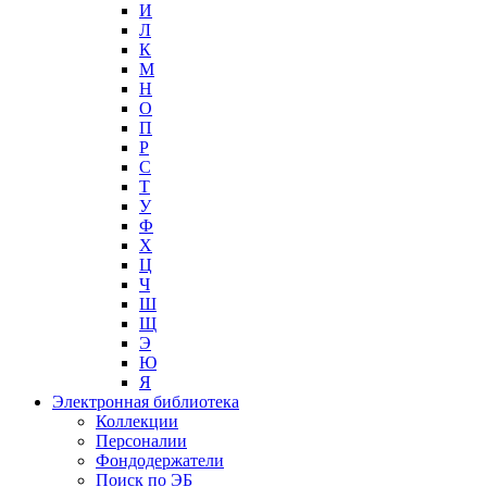
И
Л
К
М
Н
О
П
Р
С
Т
У
Ф
Х
Ц
Ч
Ш
Щ
Э
Ю
Я
Электронная библиотека
Коллекции
Персоналии
Фондодержатели
Поиск по ЭБ