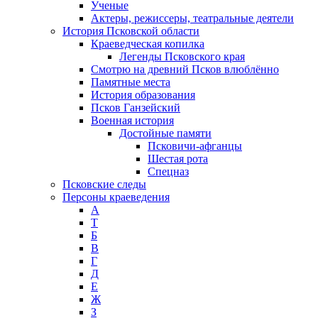
Ученые
Актеры, режиссеры, театральные деятели
История Псковской области
Краеведческая копилка
Легенды Псковского края
Смотрю на древний Псков влюблённо
Памятные места
История образования
Псков Ганзейский
Военная история
Достойные памяти
Псковичи-афганцы
Шестая рота
Спецназ
Псковские следы
Персоны краеведения
А
T
Б
В
Г
Д
Е
Ж
З