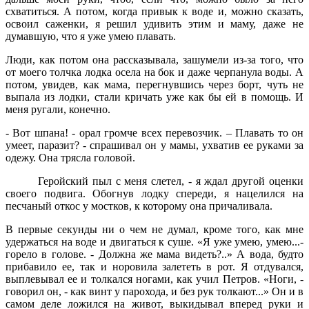
схватиться. А потом, когда привык к воде и, можно сказать,
освоил саженки, я решил удивить этим и маму, даже не
думавшую, что я уже умею плавать.
Люди, как потом она рассказывала, зашумели из-за того, что
от моего толчка лодка осела на бок и даже черпанула воды. А
потом, увидев, как мама, перегнувшись через борт, чуть не
выпала из лодки, стали кричать уже как бы ей в помощь. И
меня ругали, конечно.
- Вот шпана! - орал громче всех перевозчик. – Плавать то он
умеет, паразит? - спрашивал он у мамы, ухватив ее руками за
одежу. Она трясла головой.
Геройский пыл с меня слетел, - я ждал другой оценки
своего подвига. Обогнув лодку спереди, я нацелился на
песчаный откос у мостков, к которому она причаливала.
В первые секунды ни о чем не думал, кроме того, как мне
удержаться на воде и двигаться к суше. «Я уже умею, умею...-
горело в голове. - Должна же мама видеть?..» А вода, будто
прибавило ее, так и норовила залететь в рот. Я отдувался,
выплевывал ее и толкался ногами, как учил Петров. «Ноги, -
говорил он, - как винт у парохода, и без рук толкают...» Он и в
самом деле ложился на живот, выкидывал вперед руки и