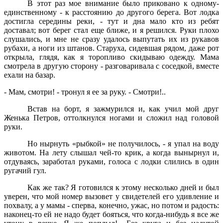
В этот раз мое внимание было приковано к одному-
единственному - к расстоянию до другого берега. Вот лодка
достигла середины реки, - тут и дна мало кто из ребят
доставал; вот берег стал еще ближе, и я решился. Руки плохо
слушались, и мне не сразу удалось выпутать их из рукавов
рубахи, а ноги из штанов. Старуха, сидевшая рядом, даже рот
открыла, глядя, как я торопливо скидываю одежду. Мама
смотрела в другую сторону - разговаривала с соседкой, вместе
ехали на базар.
- Мам, смотри! - тронул я ее за руку. - Смотри!..
Встав на борт, я зажмурился и, как учил мой друг
Женька Петров, оттолкнулся ногами и сложил над головой
руки.
Но нырнуть «рыбкой» не получилось, - я упал на воду
животом. На лету слышал чей-то крик, а когда вынырнул и,
отдуваясь, заработал руками, голоса с лодки слились в один
ругачий гул.
Как же так? Я готовился к этому несколько дней и был
уверен, что мой номер вызовет у свидетелей его удивление и
похвалу, а у мамы - сперва, конечно, ужас, но потом и радость:
наконец-то ей не надо будет бояться, что когда-нибудь я все же