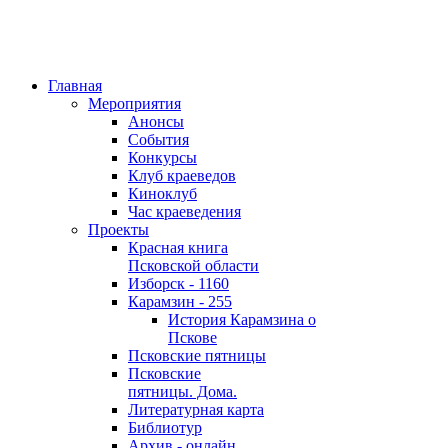
Главная
Мероприятия
Анонсы
События
Конкурсы
Клуб краеведов
Киноклуб
Час краеведения
Проекты
Красная книга
Псковской области
Изборск - 1160
Карамзин - 255
История Карамзина о
Пскове
Псковские пятницы
Псковские
пятницы. Дома.
Литературная карта
Библиотур
Архив - онлайн