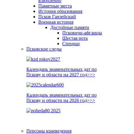
влюблённо
Памятные места
История образования
Псков Ганзейский
Военная история
Достойные памяти
Псковичи-афганцы
Шестая рота
Спецназ
Псковские следы
Календарь знаменательных дат по
Пскову и области на 2027 год>>>
Календарь знаменательных дат по
Пскову и области на 2026 год>>>
Персоны краеведения