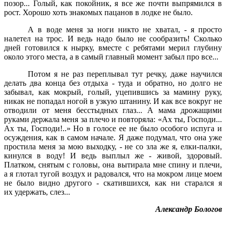
позор... Голый, как покойник, я все же почти выпрямился в
рост. Хорошо хоть знакомых пацанов в лодке не было.
А в воде меня за ноги никто не хватал, - я просто
налетел на трос. И ведь надо было не сообразить! Сколько
дней готовился к нырку, вместе с ребятами мерил глубину
около этого места, а в самый главный момент забыл про все...
Потом я не раз переплывал тут речку, даже научился
делать два конца без отдыха - туда и обратно, но долго не
забывал, как мокрый, голый, уцепившись за мамину руку,
никак не попадал ногой в узкую штанину. И как все вокруг не
отводили от меня бесстыдных глаз... А мама дрожащими
руками держала меня за плечо и повторяла: «Ах ты, Господи...
Ах ты, Господи!..» Но в голосе ее не было особого испуга и
осуждения, как в самом начале. Я даже подумал, что она уже
простила меня за мою выходку, - не со зла же я, елки-палки,
кинулся в воду! И ведь выплыл же - живой, здоровый.
Платком, снятым с головы, она вытирала мне спину и плечи,
а я глотал тугой воздух и радовался, что на мокром лице моем
не было видно другого - скатившихся, как ни старался я
их удержать, слез...
Александр Бологов