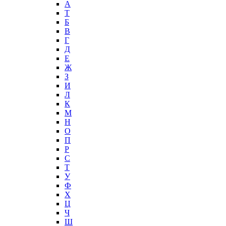
А
T
Б
В
Г
Д
Е
Ж
З
И
Л
К
М
Н
О
П
Р
С
Т
У
Ф
Х
Ц
Ч
Ш