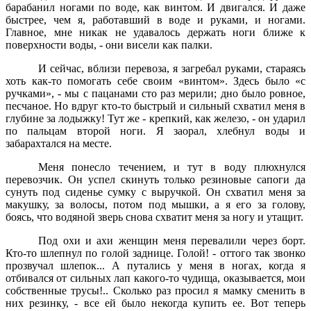
барабанил ногами по воде, как винтом. И двигался. И даже
быстрее, чем я, работавший в воде и руками, и ногами.
Главное, мне никак не удавалось держать ноги ближе к
поверхности воды, - они висели как палки.
И сейчас, вблизи перевоза, я загребал руками, стараясь
хоть как-то помогать себе своим «винтом». Здесь было «с
ручками», - мы с пацанами сто раз мерили; дно было ровное,
песчаное. Но вдруг кто-то быстрый и сильный схватил меня в
глубине за лодыжку! Тут же - крепкий, как железо, - он ударил
по пальцам второй ноги. Я заорал, хлебнул воды и
забарахтался на месте.
Меня понесло течением, и тут в воду плюхнулся
перевозчик. Он успел скинуть только резиновые сапоги да
сунуть под сиденье сумку с выручкой. Он схватил меня за
макушку, за волосы, потом под мышки, а я его за голову,
боясь, что водяной зверь снова схватит меня за ногу и утащит.
Под охи и ахи женщин меня перевалили через борт.
Кто-то шлепнул по голой заднице. Голой! - оттого так звонко
прозвучал шлепок... А путались у меня в ногах, когда я
отбивался от сильных лап какого-то чудища, оказывается, мои
собственные трусы!.. Сколько раз просил я мамку сменить в
них резинку, - все ей было некогда купить ее. Вот теперь