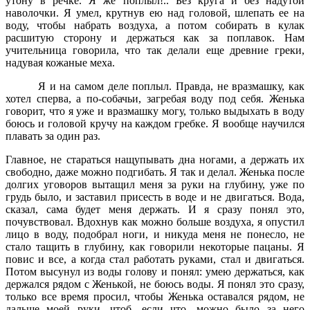
утону в речке. Я же поплыл!.. Без круга и без надутой
наволочки. Я умел, крутнув ею над головой, шлепать ее на
воду, чтобы набрать воздуха, а потом собирать в кулак
расшитую сторону и держаться как за поплавок. Нам
учительница говорила, что так делали еще древние греки,
надувая кожаные меха.
Я и на самом деле поплыл. Правда, не вразмашку, как
хотел сперва, а по-собачьи, загребая воду под себя. Женька
говорит, что я уже и вразмашку могу, только выдыхать в воду
боюсь и головой кручу на каждом гребке. Я вообще научился
плавать за один раз.
Главное, не стараться нащупывать дна ногами, а держать их
свободно, даже можно подгибать. Я так и делал. Женька после
долгих уговоров вытащил меня за руки на глубину, уже по
грудь было, и заставил присесть в воде и не двигаться. Вода,
сказал, сама будет меня держать. И я сразу понял это,
почувствовал. Вдохнув как можно больше воздуха, я опустил
лицо в воду, подобрал ноги, и никуда меня не понесло, не
стало тащить в глубину, как говорили некоторые пацаны. Я
повис и все, а когда стал работать руками, стал и двигаться.
Потом высунул из воды голову и понял: умею держаться, как
держался рядом с Женькой, не боюсь воды. Я понял это сразу,
только все время просил, чтобы Женька оставался рядом, не
дальше моей руки, чтоб, если что, можно было за него