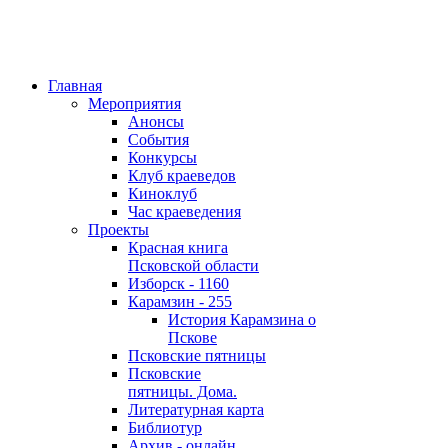
Главная
Мероприятия
Анонсы
События
Конкурсы
Клуб краеведов
Киноклуб
Час краеведения
Проекты
Красная книга
Псковской области
Изборск - 1160
Карамзин - 255
История Карамзина о
Пскове
Псковские пятницы
Псковские
пятницы. Дома.
Литературная карта
Библиотур
Архив - онлайн