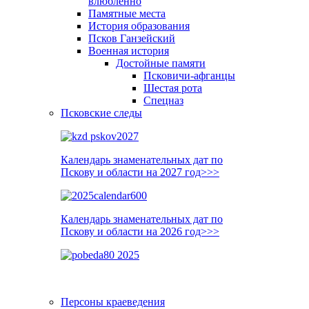
влюблённо
Памятные места
История образования
Псков Ганзейский
Военная история
Достойные памяти
Псковичи-афганцы
Шестая рота
Спецназ
Псковские следы
Календарь знаменательных дат по
Пскову и области на 2027 год>>>
Календарь знаменательных дат по
Пскову и области на 2026 год>>>
Персоны краеведения