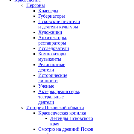
Персоны
Краеведы
Губернаторы
Псковские писатели
и деятели культуры
Художники
Архитекторы,
реставраторы
Исследователи
Композиторы,
музыканты
Религиозные
деятели
Исторические
личности
Ученые
Актеры, режиссеры,
театральные
деятели
История Псковской области
Краеведческая копилка
Легенды Псковского
края
Смотрю на древний Псков