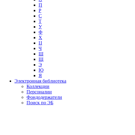
П
Р
С
Т
У
Ф
Х
Ц
Ч
Ш
Щ
Э
Ю
Я
Электронная библиотека
Коллекции
Персоналии
Фондодержатели
Поиск по ЭБ