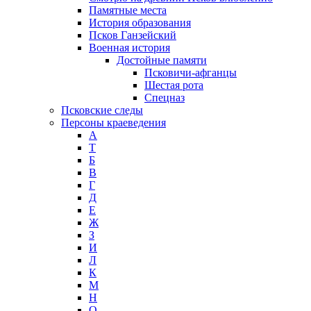
Памятные места
История образования
Псков Ганзейский
Военная история
Достойные памяти
Псковичи-афганцы
Шестая рота
Спецназ
Псковские следы
Персоны краеведения
А
T
Б
В
Г
Д
Е
Ж
З
И
Л
К
М
Н
О