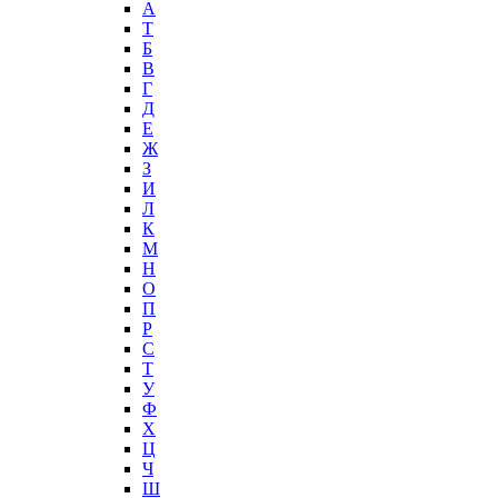
А
T
Б
В
Г
Д
Е
Ж
З
И
Л
К
М
Н
О
П
Р
С
Т
У
Ф
Х
Ц
Ч
Ш