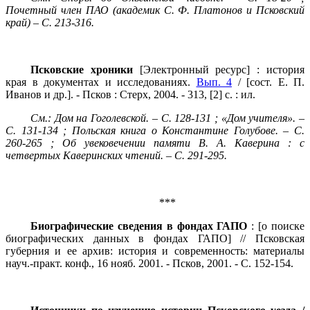
Почетный член ПАО (академик С. Ф. Платонов и Псковский
край) – С. 213-316.
Псковские хроники
[Электронный ресурс] : история
края в документах и исследованиях.
Вып. 4
/ [сост. Е. П.
Иванов и др.]. - Псков : Стерх, 2004. - 313, [2] с. : ил.
См.: Дом на Гоголевской. – С. 128-131 ; «Дом учителя». –
С. 131-134 ; Польская книга о Константине Голубове. – С.
260-265 ; Об увековечении памяти В. А. Каверина : с
четвертых Каверинских чтений. – С. 291-295.
***
Биографические сведения в фондах ГАПО
: [о поиске
биографических данных в фондах ГАПО] // Псковская
губерния и ее архив: история и современность: материалы
науч.-практ. конф., 16 нояб. 2001. - Псков, 2001. - С. 152-154.