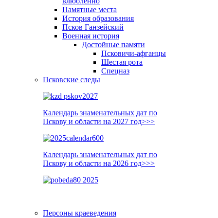
влюблённо
Памятные места
История образования
Псков Ганзейский
Военная история
Достойные памяти
Псковичи-афганцы
Шестая рота
Спецназ
Псковские следы
Календарь знаменательных дат по
Пскову и области на 2027 год>>>
Календарь знаменательных дат по
Пскову и области на 2026 год>>>
Персоны краеведения