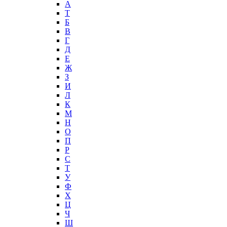
А
T
Б
В
Г
Д
Е
Ж
З
И
Л
К
М
Н
О
П
Р
С
Т
У
Ф
Х
Ц
Ч
Ш