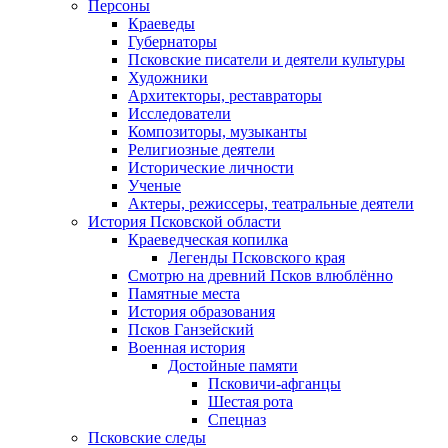
Персоны
Краеведы
Губернаторы
Псковские писатели и деятели культуры
Художники
Архитекторы, реставраторы
Исследователи
Композиторы, музыканты
Религиозные деятели
Исторические личности
Ученые
Актеры, режиссеры, театральные деятели
История Псковской области
Краеведческая копилка
Легенды Псковского края
Смотрю на древний Псков влюблённо
Памятные места
История образования
Псков Ганзейский
Военная история
Достойные памяти
Псковичи-афганцы
Шестая рота
Спецназ
Псковские следы