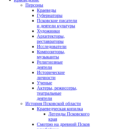
Персоны
Краеведы
Губернаторы
Псковские писатели
и деятели культуры
Художники
Архитекторы,
реставраторы
Исследователи
Композиторы,
музыканты
Религиозные
деятели
Исторические
личности
Ученые
Актеры, режиссеры,
театральные
деятели
История Псковской области
Краеведческая копилка
Легенды Псковского
края
Смотрю на древний Псков