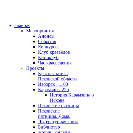
Главная
Мероприятия
Анонсы
События
Конкурсы
Клуб краеведов
Киноклуб
Час краеведения
Проекты
Красная книга
Псковской области
Изборск - 1160
Карамзин - 255
История Карамзина о
Пскове
Псковские пятницы
Псковские
пятницы. Дома.
Литературная карта
Библиотур
Архив - онлайн