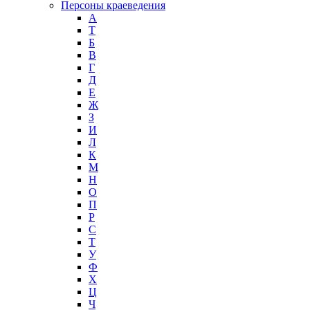
Персоны краеведения
А
T
Б
В
Г
Д
Е
Ж
З
И
Л
К
М
Н
О
П
Р
С
Т
У
Ф
Х
Ц
Ч