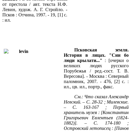
от престола / авт. текста Н.Ф.
Левин, худож. А. Г. Стройло. -
Псков : Отчина, 1997. - 19, [1] с.
: ил.
Псковская земля.
История в лицах. "Сии бо
люди крылати..."
: [очерки о
великих людях русского
Порубежья / ред.-сост. Т. В.
Вересова]. - Москва : Северный
паломник, 2007. - 476, [2] с. :
ил., цв. ил., портр., факс.
См.: Что сказал Александр
Невский. – С. 28-32 ; Милевские.
– С. 163-167 ; Первый
хранитель музея : [Константин
Григорьевич Евлентьев (1824-
1882)]. – С. 174-180 ;
Островский летописец : [Панов