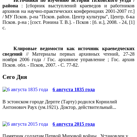
Источники по изучению истории Псковского уезда /
района
: [сборник выступлений краеведов и работников
архивов на научно-практических конференциях 2001-2007 гг.]
/ МУ Псков. р-на "Псков. район. Центр культуры", Центр. б-ка
Псков. р-на ; [сост. Ронина Т. В.]. - Псков : [б. и.], 2008. - 24, [1]
с.
Клировые ведомости как источник краеведческих
сведений
// Материалы первых архивных чтений, 27-28
ноября 2006 года / Гос. архивное управление ; Гос. архив
Псков. обл. - Псков, 2007. - С. 77-82.
Сего Дня
6 августа 1835 года
В эстонском городе Дерпте (Тарту) родился Корнилий
Антонович Раух (ум.1921). Доктор, действительный...
6 августа 2015 года
Памятник солдатам Первой Мировой войны. Установлен у