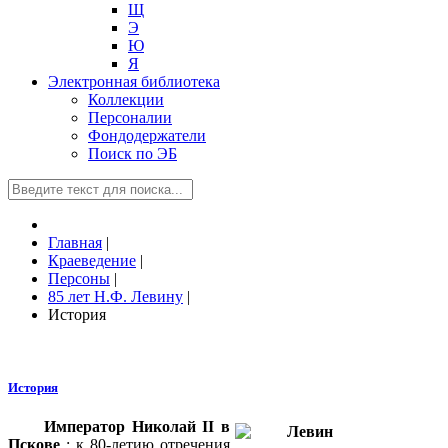
Щ
Э
Ю
Я
Электронная библиотека
Коллекции
Персоналии
Фондодержатели
Поиск по ЭБ
Главная
|
Краеведение
|
Персоны
|
85 лет Н.Ф. Левину
|
История
История
Император Николай II в
Пскове
: к 80-летию отречения