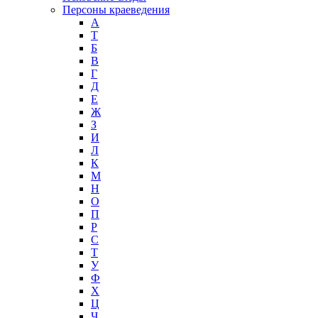
Персоны краеведения
А
T
Б
В
Г
Д
Е
Ж
З
И
Л
К
М
Н
О
П
Р
С
Т
У
Ф
Х
Ц
Ч