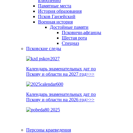
влюблённо
Памятные места
История образования
Псков Ганзейский
Военная история
Достойные памяти
Псковичи-афганцы
Шестая рота
Спецназ
Псковские следы
Календарь знаменательных дат по
Пскову и области на 2027 год>>>
Календарь знаменательных дат по
Пскову и области на 2026 год>>>
Персоны краеведения