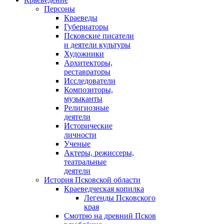
Персоны
Краеведы
Губернаторы
Псковские писатели
и деятели культуры
Художники
Архитекторы,
реставраторы
Исследователи
Композиторы,
музыканты
Религиозные
деятели
Исторические
личности
Ученые
Актеры, режиссеры,
театральные
деятели
История Псковской области
Краеведческая копилка
Легенды Псковского
края
Смотрю на древний Псков