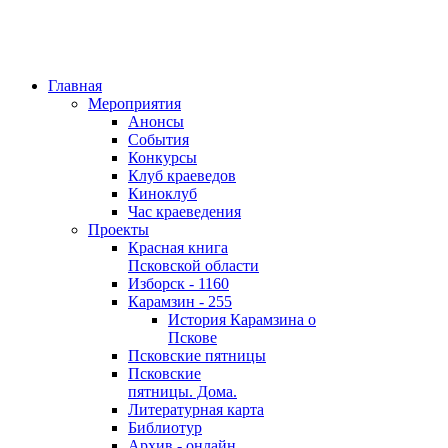
Главная
Мероприятия
Анонсы
События
Конкурсы
Клуб краеведов
Киноклуб
Час краеведения
Проекты
Красная книга
Псковской области
Изборск - 1160
Карамзин - 255
История Карамзина о
Пскове
Псковские пятницы
Псковские
пятницы. Дома.
Литературная карта
Библиотур
Архив - онлайн