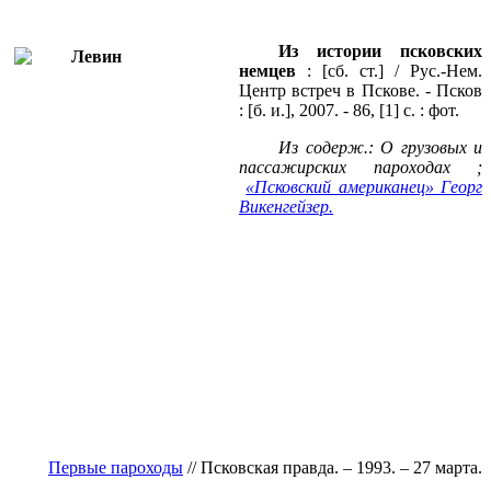
Из истории псковских
немцев
: [сб. ст.] / Рус.-Нем.
Центр встреч в Пскове. - Псков
: [б. и.], 2007. - 86, [1] с. : фот.
Из содерж.: О грузовых и
пассажирских пароходах ;
«Псковский американец» Георг
Викенгейзер.
Первые пароходы
// Псковская правда. – 1993. – 27 марта.