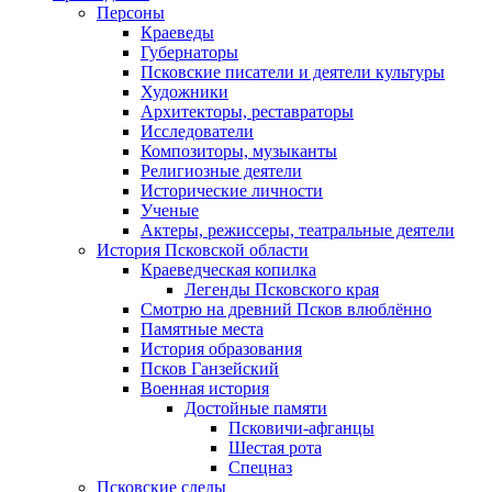
Персоны
Краеведы
Губернаторы
Псковские писатели и деятели культуры
Художники
Архитекторы, реставраторы
Исследователи
Композиторы, музыканты
Религиозные деятели
Исторические личности
Ученые
Актеры, режиссеры, театральные деятели
История Псковской области
Краеведческая копилка
Легенды Псковского края
Смотрю на древний Псков влюблённо
Памятные места
История образования
Псков Ганзейский
Военная история
Достойные памяти
Псковичи-афганцы
Шестая рота
Спецназ
Псковские следы