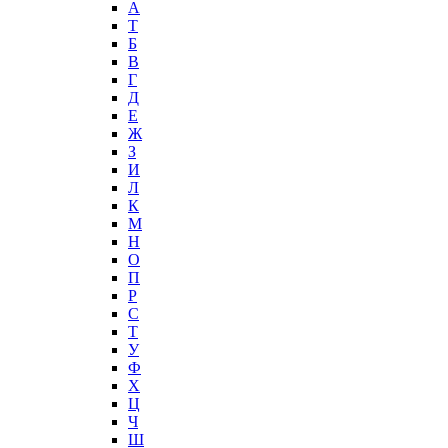
А
T
Б
В
Г
Д
Е
Ж
З
И
Л
К
М
Н
О
П
Р
С
Т
У
Ф
Х
Ц
Ч
Ш