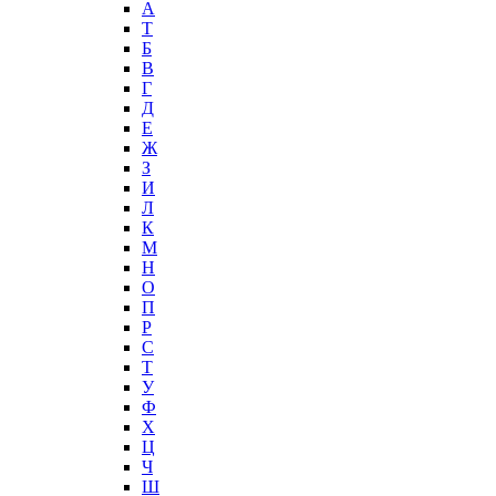
А
T
Б
В
Г
Д
Е
Ж
З
И
Л
К
М
Н
О
П
Р
С
Т
У
Ф
Х
Ц
Ч
Ш