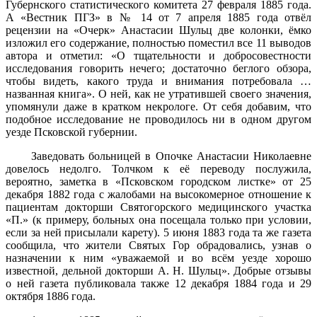
Губернского статистического комитета 27 февраля 1885 года.
А «Вестник ПГЗ» в № 14 от 7 апреля 1885 года отвёл
рецензии на «Очерк» Анастасии Шульц две колонки, ёмко
изложил его содержание, полностью поместил все 11 выводов
автора и отметил: «О тщательности и добросовестности
исследования говорить нечего; достаточно беглого обзора,
чтобы видеть, какого труда и внимания потребовала …
названная книга». О ней, как не утратившей своего значения,
упомянули даже в кратком некрологе. От себя добавим, что
подобное исследование не проводилось ни в одном другом
уезде Псковской губернии.
Заведовать больницей в Опочке Анастасии Николаевне
довелось недолго. Толчком к её переводу послужила,
вероятно, заметка в «Псковском городском листке» от 25
декабря 1882 года с жалобами на высокомерное отношение к
пациентам докторши Святогорского медицинского участка
«П.» (к примеру, больных она посещала только при условии,
если за ней присылали карету). 5 июня 1883 года та же газета
сообщила, что жители Святых Гор обрадовались, узнав о
назначении к ним «уважаемой и во всём уезде хорошо
известной, дельной докторши А. Н. Шульц». Добрые отзывы
о ней газета публиковала также 12 декабря 1884 года и 29
октября 1886 года.