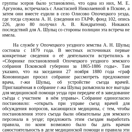
группы эсеров было установлено, что одна из них, М. Е.
Аргунова, встречалась с Анастасией Николаевной в Пскове, а
затем они вместе ездили в село Олисово Опочецкого уезда,
где тогда служила А. Н. (сведения из ГАРФ, фонд 102, опись
226, дело 80 получил А. В. Кондратеня). Никаких
последствий для А. Шульц со стороны полиции эта встреча не
имела.
На службе у Опочецкого уездного земства А. Н. Шульц
состояла с 1879 года. В местных источниках первые
конкретные сведения о её деятельности встретились в
«Сборнике постановлений Опочецкого уездного земского
собрания Псковской губернии за 1865-1886 годы». Там
указано, что на заседании 27 ноября 1880 года «граф
Коновницын просил собрание рассмотреть предложение
врача, г-жи Шульц, об устройстве съезда врачей.
Приглашённая в собрание г-жа Шульц разъяснила все выгоды
для медицинской помощи уезда при передаче её в заведование
съёзда с участием в нём управы». Собрание единогласно
постановило: «открыть при управе съезд врачей для
обсуждения вопросов, касающихся медицины, с тем, чтобы
постановления этого съезда были обязательны для земского
персонала в уезде; предложить этим съездам выработать
правила, по коим возможно было бы дать врачам
самостоятельность в деле медицинской помощи и правила эти