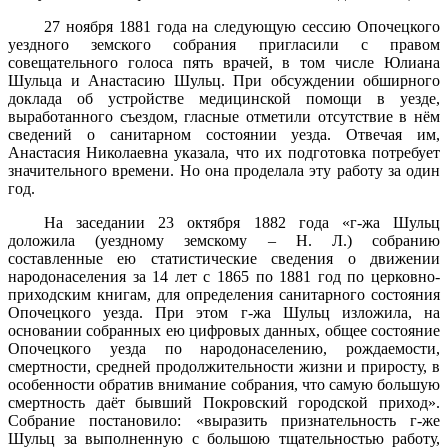
27 ноября 1881 года на следующую сессию Опочецкого
уездного земского собрания пригласили с правом
совещательного голоса пять врачей, в том числе Юлиана
Шульца и Анастасию Шульц. При обсуждении обширного
доклада об устройстве медицинской помощи в уезде,
выработанного съездом, гласные отметили отсутствие в нём
сведений о санитарном состоянии уезда. Отвечая им,
Анастасия Николаевна указала, что их подготовка потребует
значительного времени. Но она проделала эту работу за один
год.
На заседании 23 октября 1882 года «г-жа Шульц
доложила (уездному земскому – Н. Л.) собранию
составленные ею статистические сведения о движении
народонаселения за 14 лет с 1865 по 1881 год по церковно-
приходским книгам, для определения санитарного состояния
Опочецкого уезда. При этом г-жа Шульц изложила, на
основании собранных ею цифровых данных, общее состояние
Опочецкого уезда по народонаселению, рождаемости,
смертности, средней продолжительности жизни и приросту, в
особенности обратив внимание собрания, что самую большую
смертность даёт бывший Покровский городской приход».
Собрание постановило: «выразить признательность г-же
Шульц за выполненную с большою тщательностью работу,