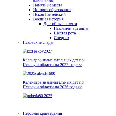
влюблённо
Памятные места
История образования
Псков Ганзейский
Военная история
Достойные памяти
Псковичи-афганцы
Шестая рота
Спецназ
Псковские следы
Календарь знаменательных дат по
Пскову и области на 2027 год>>>
Календарь знаменательных дат по
Пскову и области на 2026 год>>>
Персоны краеведения