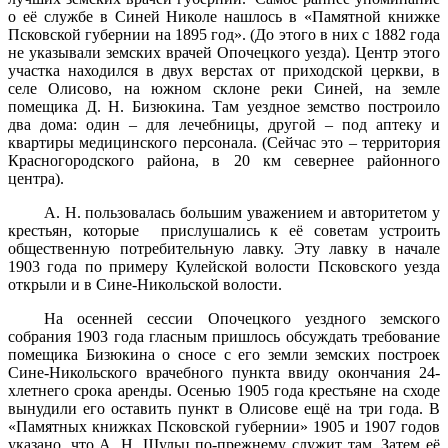
о её службе в Синей Николе нашлось в «Памятной книжке
Псковской губернии на 1895 год». (До этого в них с 1882 года
не указывали земских врачей Опочецкого уезда). Центр этого
участка находился в двух верстах от приходской церкви, в
селе Олисово, на южном склоне реки Синей, на земле
помещика Д. Н. Бизюкина. Там уездное земство построило
два дома: один – для лечебницы, другой – под аптеку и
квартиры медицинского персонала. (Сейчас это – территория
Красногородского района, в
20 км
севернее районного
центра).
А. Н. пользовалась большим уважением и авторитетом у
крестьян, которые прислушались к её советам устроить
общественную потребительную лавку. Эту лавку в начале
1903 года по примеру Кулейской волости Псковского уезда
открыли и в Сине-Никольской волости.
На осенней сессии Опочецкого уездного земского
собрания 1903 года гласным пришлось обсуждать требование
помещика Бизюкина о сносе с его земли земских построек
Сине-Никольского врачебного пункта ввиду окончания 24-
хлетнего срока аренды. Осенью 1905 года крестьяне на сходе
вынудили его оставить пункт в Олисове ещё на три года. В
«Памятных книжках Псковской губернии» 1905 и 1907 годов
указано, что А. Н. Шульц по-прежнему служит там. Затем её