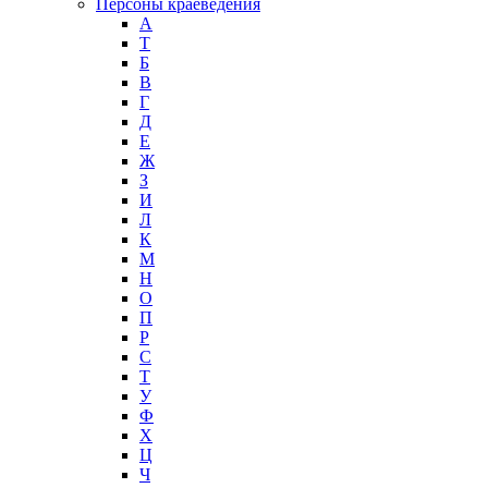
Персоны краеведения
А
T
Б
В
Г
Д
Е
Ж
З
И
Л
К
М
Н
О
П
Р
С
Т
У
Ф
Х
Ц
Ч