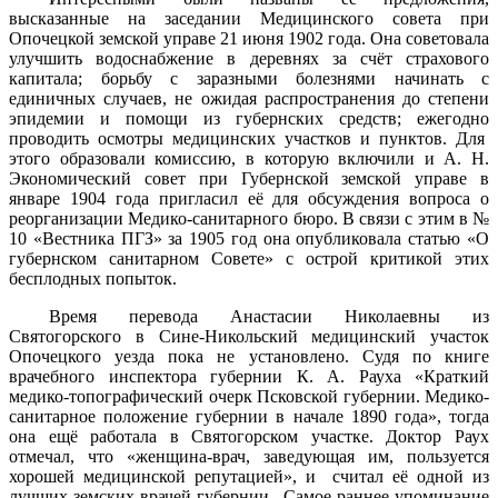
высказанные на заседании Медицинского совета при
Опочецкой земской управе 21 июня 1902 года. Она советовала
улучшить водоснабжение в деревнях за счёт страхового
капитала; борьбу с заразными болезнями начинать с
единичных случаев, не ожидая распространения до степени
эпидемии и помощи из губернских средств; ежегодно
проводить осмотры медицинских участков и пунктов. Для
этого образовали комиссию, в которую включили и А. Н.
Экономический совет при Губернской земской управе в
январе 1904 года пригласил её для обсуждения вопроса о
реорганизации Медико-санитарного бюро. В связи с этим в №
10 «Вестника ПГЗ» за 1905 год она опубликовала статью «О
губернском санитарном Совете» с острой критикой этих
бесплодных попыток.
Время перевода Анастасии Николаевны из
Святогорского в Сине-Никольский медицинский участок
Опочецкого уезда пока не установлено. Судя по книге
врачебного инспектора губернии К. А. Рауха «Краткий
медико-топографический очерк Псковской губернии. Медико-
санитарное положение губернии в начале 1890 года», тогда
она ещё работала в Святогорском участке. Доктор Раух
отмечал, что «женщина-врач, заведующая им, пользуется
хорошей медицинской репутацией», и считал её одной из
лучших земских врачей губернии. Самое раннее упоминание