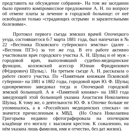
представить на обсуждение собрания». На том же заседании
было принято компромиссное предложение А. Н. по вопросе
об отмене платы за лечение в городской больнице: от неё
освободили только «страдающих острыми и заразительными
болезнями».
Протокол первого съезда земских врачей Опочецкого
уезда, состоявшегося 6-7 марта 1881 года, был напечатан в №
22 «Вестника Псковского губернского земства» (далее -
«Вестник ПГЗ») за тот же год. В его работе активно
участвовали врач городского участка А. Н. Шульц и её муж -
городовой врач, выполнявший судебно-медицинские
функции, коллежский асессор Юлиан Фридрихович
(Фёдорович) Шульц.\. На третьем съезде А. Н. рассказала о
работе своего участка. По «Памятным книжкам Псковской
губернии» на 1881 и 1882 годы, городовой врач Ю. Ф. Шульц
одновременно заведовал тогда и Опочецкой городской
земской больницей. А в «Памятной книжке» на 1883 года
заведующей этой больницей указана Анастасия Николаевна
Шульц. К тому же, о деятельности Ю. Ф. в Опочке больше не
упоминалось, а в «Российских медицинских списках» он
значится причисленным к МВД. (Но Ольга Николаевна
Григорьева недавно сфотографировала на опочецком
кладбище его могилу с высоким крестом. К сожалению, на
нём указана лишь фамилия, имя и отчество, без дат жизни).