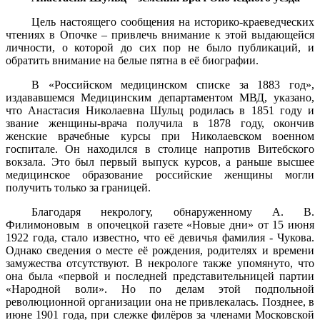
Цель настоящего сообщения на историко-краеведческих
чтениях в Опочке – привлечь внимание к этой выдающейся
личности, о которой до сих пор не было публикаций, и
обратить внимание на белые пятна в её биографии.
В «Российском медицинском списке за 1883 год»,
издававшемся Медицинским департаментом МВД, указано,
что Анастасия Николаевна Шульц родилась в 1851 году и
звание женщины-врача получила в 1878 году, окончив
женские врачебные курсы при Николаевском военном
госпитале. Он находился в столице напротив Витебского
вокзала. Это был первый выпуск курсов, а раньше высшее
медицинское образование российские женщины могли
получить только за границей.
Благодаря некрологу, обнаруженному А. В.
Филимоновым в опочецкой газете «Новые дни» от 15 июня
1922 года, стало известно, что её девичья фамилия - Чукова.
Однако сведения о месте её рождения, родителях и времени
замужества отсутствуют. В некрологе также упомянуто, что
она была «первой и последней представительницей партии
«Народной воли». Но по делам этой подпольной
революционной организации она не привлекалась. Позднее, в
июне 1901 года, при слежке филёров за членами Московской