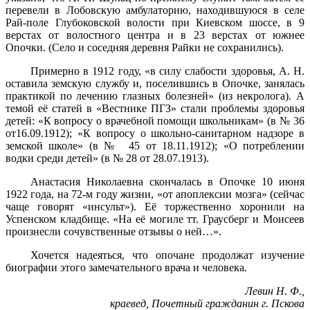
перевели в Лобовскую амбулаторию, находившуюся в селе
Рай-поле Глубоковской волости при Киевском шоссе, в 9
верстах от волостного центра и в 23 верстах от южнее
Опочки. (Село и соседняя деревня Райки не сохранились).
Примерно в 1912 году, «в силу слабости здоровья, А. Н.
оставила земскую службу и, поселившись в Опочке, занялась
практикой по лечению глазных болезней» (из некролога). А
темой её статей в «Вестнике ПГЗ» стали проблемы здоровья
детей: «К вопросу о врачебной помощи школьникам» (в № 36
от16.09.1912); «К вопросу о школьно-санитарном надзоре в
земской школе» (в № 45 от 18.11.1912); «О потреблении
водки среди детей» (в № 28 от 28.07.1913).
Анастасия Николаевна скончалась в Опочке 10 июня
1922 года, на 72-м году жизни, «от апоплексии мозга» (сейчас
чаще говорят «инсульт»). Её торжественно хоронили на
Успенском кладбище. «На её могиле тт. Граусберг и Моисеев
произнесли сочувственные отзывы о ней…».
Хочется надеяться, что опочане продолжат изучение
биографии этого замечательного врача и человека.
Левин Н. Ф.,
краевед, Почетный гражданин г. Пскова