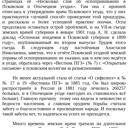
страницах её «Несколько слов об оспопрививании в
Псковском и Опочецком уездах». Там она с иронией
отнеслась к утверждению врача Псковского уезда, что у них
практикуется «лучший способ» проведения этой процедуры,
и рассказала о более успешной практике опочан. Оспа
продолжала оставаться острой проблемой, и на VII-м съезде
земских врачей губернии в январе 1901 года А. Н. сделала
доклад «Оспенная эпидемия в Псковской губернии в 1899
году», опубликованный во втором выпуске Трудов этого
съезда. В следующем году настойчивая Анастасия
Николаевна, заметив, что в отчёте Псковской уездной земской
управы об оспопрививании не указано, как и кем оно ведётся
в уезде, обратилась через «Вестник ПГЗ» (№ 7) с «Открытым
письмом» к псковским коллегам за разъяснениями.
Не менее актуальной стала её статья «О сифилисе» в №
№ 17 и 19 «Вестника ПГЗ» за 1885 год. Он был широко
распространён в России (в 1881 году лечились 260257
больных, и в Опочецком уезде ежегодно их становилось всё
больше). Главную причину этому она видела в невежестве и
бедности населения, а главным орудием борьбы считала
заботу о благосостоянии и просвещении народа. И поскольку
такой заботы нет, то надеяться на успех не приходится.
Много времени земские врачи тратили на длительное