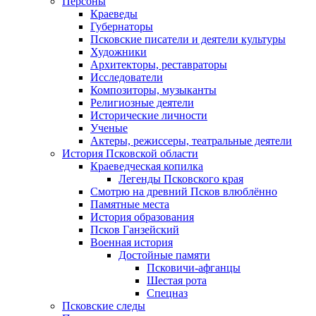
Персоны
Краеведы
Губернаторы
Псковские писатели и деятели культуры
Художники
Архитекторы, реставраторы
Исследователи
Композиторы, музыканты
Религиозные деятели
Исторические личности
Ученые
Актеры, режиссеры, театральные деятели
История Псковской области
Краеведческая копилка
Легенды Псковского края
Смотрю на древний Псков влюблённо
Памятные места
История образования
Псков Ганзейский
Военная история
Достойные памяти
Псковичи-афганцы
Шестая рота
Спецназ
Псковские следы