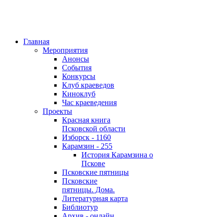
Главная
Мероприятия
Анонсы
События
Конкурсы
Клуб краеведов
Киноклуб
Час краеведения
Проекты
Красная книга
Псковской области
Изборск - 1160
Карамзин - 255
История Карамзина о
Пскове
Псковские пятницы
Псковские
пятницы. Дома.
Литературная карта
Библиотур
Архив - онлайн