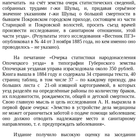
напечатать на счёт земства очерк статистических сведений,
собранных трудами г-жи Шульц, и, придавая серьёзное
значение указаниям г-жи Шульц о большой смертности в
бывшем Покровском городском приходе, состоящем из части
Старицкой и Покровской волостей, просить съезд врачей
произвести исследование, в санитарном отношении, этой
части уезда». (Результаты этого исследования «Вестник ПГЗ»
опубликовал в № 44 от 3 ноября 1885 года, но кем именно оно
проводилось – не указано).
На печатание «Очерка статистики народонаселения
Опочецкого уезда» в типографии Губернского земства
Опочецкая уезданая управа израсходовала около 350 рублей.
Книга вышла в 1884 году и содержала 34 страницы текста, 40
страниц таблиц, в том числе 37 – по каждому приходу, два
больших листа с 21-ой изящной картограммой, в которых
уезд разделён на определённые районы по количеству браков,
их плодовитости, рождаемости, общей и детской смертности.
Свою главную мысль и цель исследования А. Н. выразила в
первой фразе очерка: «Земство в устройстве дела медицины
не может ограничиться заботой о подаче помощи заболевшим;
оно должно отводить надлежащее место и санитарному
направлению, т. е. предупреждать заболевания».
Издание получило высокую оценку на заседании