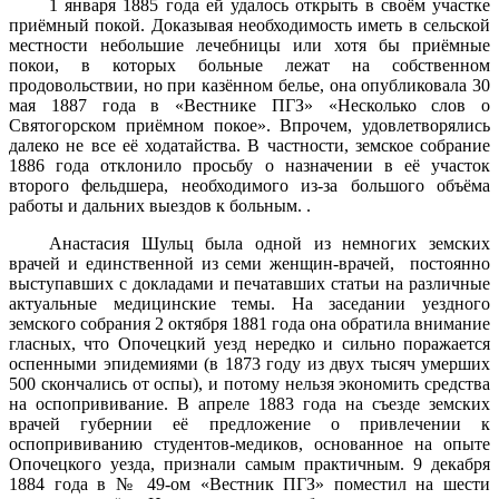
1 января 1885 года ей удалось открыть в своём участке
приёмный покой. Доказывая необходимость иметь в сельской
местности небольшие лечебницы или хотя бы приёмные
покои, в которых больные лежат на собственном
продовольствии, но при казённом белье, она опубликовала 30
мая 1887 года в «Вестнике ПГЗ» «Несколько слов о
Святогорском приёмном покое». Впрочем, удовлетворялись
далеко не все её ходатайства. В частности, земское собрание
1886 года отклонило просьбу о назначении в её участок
второго фельдшера, необходимого из-за большого объёма
работы и дальних выездов к больным. .
Анастасия Шульц была одной из немногих земских
врачей и единственной из семи женщин-врачей, постоянно
выступавших с докладами и печатавших статьи на различные
актуальные медицинские темы. На заседании уездного
земского собрания 2 октября 1881 года она обратила внимание
гласных, что Опочецкий уезд нередко и сильно поражается
оспенными эпидемиями (в 1873 году из двух тысяч умерших
500 скончались от оспы), и потому нельзя экономить средства
на оспопрививание. В апреле 1883 года на съезде земских
врачей губернии её предложение о привлечении к
оспопрививанию студентов-медиков, основанное на опыте
Опочецкого уезда, признали самым практичным. 9 декабря
1884 года в № 49-ом «Вестник ПГЗ» поместил на шести