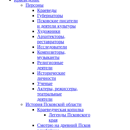
Персоны
Краеведы
Губернаторы
Псковские писатели
и деятели культуры
Художники
Архитекторы,
реставраторы
Исследователи
Композиторы,
музыканты
Религиозные
деятели
Исторические
личности
Ученые
Актеры, режиссеры,
театральные
деятели
История Псковской области
Краеведческая копилка
Легенды Псковского
края
Смотрю на древний Псков