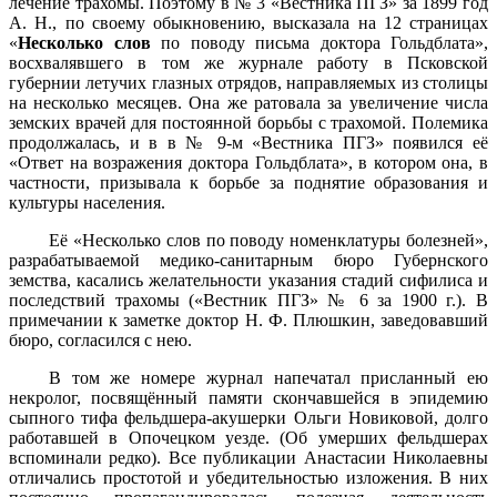
лечение трахомы. Поэтому в № 3 «Вестника ПГЗ» за 1899 год
А. Н., по своему обыкновению, высказала на 12 страницах
«
Несколько слов
по поводу письма доктора Гольдблата»,
восхвалявшего в том же журнале работу в Псковской
губернии летучих глазных отрядов, направляемых из столицы
на несколько месяцев. Она же ратовала за увеличение числа
земских врачей для постоянной борьбы с трахомой. Полемика
продолжалась, и в в № 9-м «Вестника ПГЗ» появился её
«Ответ на возражения доктора Гольдблата», в котором она, в
частности, призывала к борьбе за поднятие образования и
культуры населения.
Её «Несколько слов по поводу номенклатуры болезней»,
разрабатываемой медико-санитарным бюро Губернского
земства, касались желательности указания стадий сифилиса и
последствий трахомы («Вестник ПГЗ» № 6 за
1900 г
.). В
примечании к заметке доктор Н. Ф. Плюшкин, заведовавший
бюро, согласился с нею.
В том же номере журнал напечатал присланный ею
некролог, посвящённый памяти скончавшейся в эпидемию
сыпного тифа фельдшера-акушерки Ольги Новиковой, долго
работавшей в Опочецком уезде. (Об умерших фельдшерах
вспоминали редко). Все публикации Анастасии Николаевны
отличались простотой и убедительностью изложения. В них