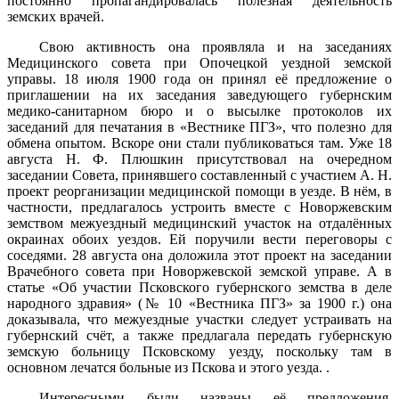
постоянно пропагандировалась полезная деятельность
земских врачей.
Свою активность она проявляла и на заседаниях
Медицинского совета при Опочецкой уездной земской
управы. 18 июля 1900 года он принял её предложение о
приглашении на их заседания заведующего губернским
медико-санитарном бюро и о высылке протоколов их
заседаний для печатания в «Вестнике ПГЗ», что полезно для
обмена опытом. Вскоре они стали публиковаться там. Уже 18
августа Н. Ф. Плюшкин присутствовал на очередном
заседании Совета, принявшего составленный с участием А. Н.
проект реорганизации медицинской помощи в уезде. В нём, в
частности, предлагалось устроить вместе с Новоржевским
земством межуездный медицинский участок на отдалённых
окраинах обоих уездов. Ей поручили вести переговоры с
соседями. 28 августа она доложила этот проект на заседании
Врачебного совета при Новоржевской земской управе. А в
статье «Об участии Псковского губернского земства в деле
народного здравия» (№ 10 «Вестника ПГЗ» за
1900 г
.) она
доказывала, что межуездные участки следует устраивать на
губернский счёт, а также предлагала передать губернскую
земскую больницу Псковскому уезду, поскольку там в
основном лечатся больные из Пскова и этого уезда. .
Интересными были названы её предложения,