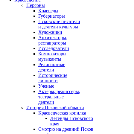
Персоны
Краеведы
Губернаторы
Псковские писатели
и деятели культуры
Художники
Архитекторы,
реставраторы
Исследователи
Композиторы,
музыканты
Религиозные
деятели
Исторические
личности
Ученые
Актеры, режиссеры,
театральные
деятели
История Псковской области
Краеведческая копилка
Легенды Псковского
края
Смотрю на древний Псков