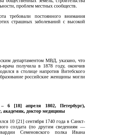
а общественных земель, строительства
льности, проблем местных сообществ.
ота требовали постоянного внимания
 этих страшных заболеваний с высокой
ским департаментом МВД, указано, что
врача получила в 1878 году, окончив
одился в столице напротив Витебского
образование российские женщины могли
 – 6 [18] апреля 1802, Петербург),
, академик, доктор медицины
ся 10 [21] сентября 1740 года в Санкт-
ного солдата (по другим сведениям —
гвардии Семеновского полка Ивана