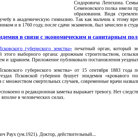
Сидоровича Лепехина. Семья
Семеновского полка имели пр
образования. Видя стремле
учебу в академическую гимназию. Так как мальчик к этому вре
иком и в 1760 году, после сдачи экзаменов, был зачислен в сту
демия в связи с экономическим и санитарным по
сковского губернского земства»
печатный орган, который з
 этого выборного органа: дорожным строительством, сельски
ем и здравием. Приложение публиковало постановления уездных
Псковского губернского земства» от 15 сентября 1883 года
уездах Псковской губернии бушует эпидемия «кровавого п
я с множеством смертельных случаев, современные врачи назвал
еспокоено и редакционная заметка выражает тревогу. Нет следст
 вполне в человеческих силах.
ч Раух (ум.1921). Доктор, действительный...