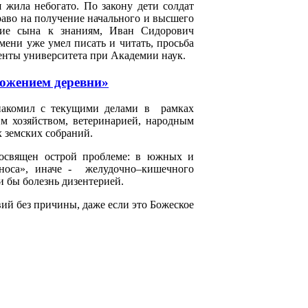
 жила небогато. По закону дети солдат
аво на получение начального и высшего
ние сына к знаниям, Иван Сидорович
мени уже умел писать и читать, просьба
денты университета при Академии наук.
ложением деревни»
накомил с текущими делами в рамках
м хозяйством, ветеринарией, народным
 земских собраний.
 посвящен острой проблеме: в южных и
оноса», иначе - желудочно–кишечного
и бы болезнь дизентерией.
вий без причины, даже если это Божеское