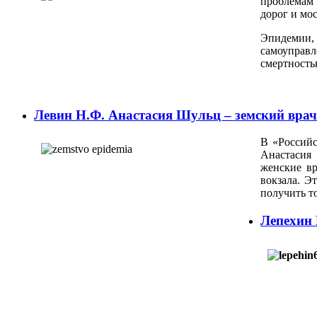
проблемам 
дорог и мо
Эпидемии,
самоуправл
смертность
Левин Н.Ф. Анастасия Шульц – земский врач
В «Российс
Анастасия
женские вр
вокзала. Э
получить то
Лепехин