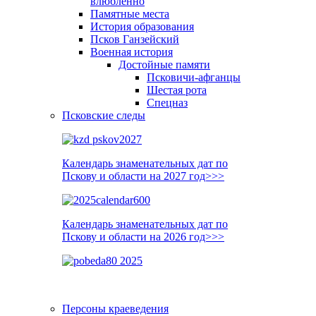
влюблённо
Памятные места
История образования
Псков Ганзейский
Военная история
Достойные памяти
Псковичи-афганцы
Шестая рота
Спецназ
Псковские следы
Календарь знаменательных дат по
Пскову и области на 2027 год>>>
Календарь знаменательных дат по
Пскову и области на 2026 год>>>
Персоны краеведения