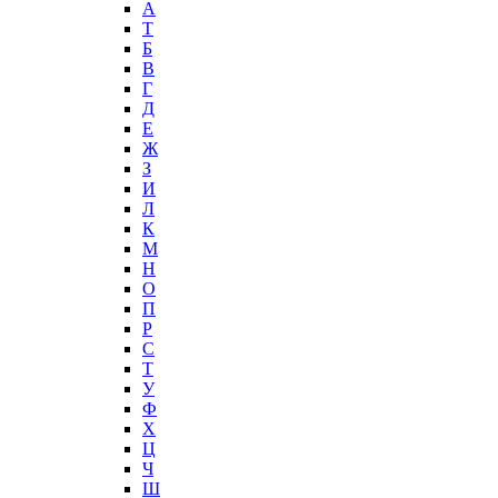
А
T
Б
В
Г
Д
Е
Ж
З
И
Л
К
М
Н
О
П
Р
С
Т
У
Ф
Х
Ц
Ч
Ш