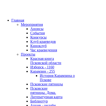
Главная
Мероприятия
Анонсы
События
Конкурсы
Клуб краеведов
Киноклуб
Час краеведения
Проекты
Красная книга
Псковской области
Изборск - 1160
Карамзин - 255
История Карамзина о
Пскове
Псковские пятницы
Псковские
пятницы. Дома.
Литературная карта
Библиотур
Архив - онлайн