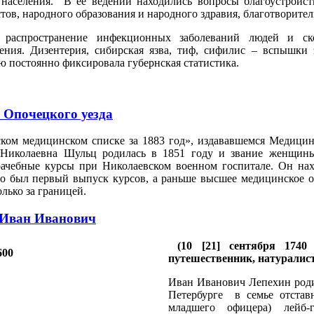
населения. В ее ведении находились вопросы благоустройств
стов, народного образования и народного здравия, благотворите
 распространение инфекционных заболеваний людей и ск
ения. Дизентерия, сибирская язва, тиф, сифилис – вспышки
ю постоянно фиксировала губернская статистика.
 Опочецкого уезда
ком медицинском списке за 1883 год», издававшемся Медицин
 Николаевна Шульц родилась в 1851 году и звание женщины-
ачебные курсы при Николаевском военном госпитале. Он нах
то был первый выпуск курсов, а раньше высшее медицинское 
лько за границей.
 Иван Иванович
(10 [21] сентября 1740
путешественник, натуралист
Иван Иванович Лепехин родил
Петербурге в семье отстав
младшего офицера) лейб-