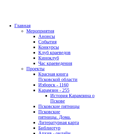
Главная
Мероприятия
Анонсы
События
Конкурсы
Клуб краеведов
Киноклуб
Час краеведения
Проекты
Красная книга
Псковской области
Изборск - 1160
Карамзин - 255
История Карамзина о
Пскове
Псковские пятницы
Псковские
пятницы. Дома.
Литературная карта
Библиотур
Архив - онлайн