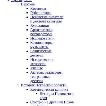
Персоны
Краеведы
Губернаторы
Псковские писатели
и деятели культуры
Художники
Архитекторы,
реставраторы
Исследователи
Композиторы,
музыканты
Религиозные
деятели
Исторические
личности
Ученые
Актеры, режиссеры,
театральные
деятели
История Псковской области
Краеведческая копилка
Легенды Псковского
края
Смотрю на древний Псков