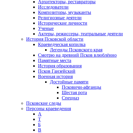
Архитекторы, реставраторы
Исследователи
Композиторы, музыканты
Религиозные деятели
Исторические личности
Ученые
Актеры, режиссеры, театральные деятели
История Псковской области
Краеведческая копилка
Легенды Псковского края
Смотрю на древний Псков влюблённо
Памятные места
История образования
Псков Ганзейский
Военная история
Достойные памяти
Псковичи-афганцы
Шестая рота
Спецназ
Псковские следы
Персоны краеведения
А
T
Б
В