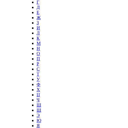
Г
Д
Е
Ж
З
И
Л
К
М
Н
О
П
Р
С
Т
У
Ф
Х
Ц
Ч
Ш
Щ
Э
Ю
Я