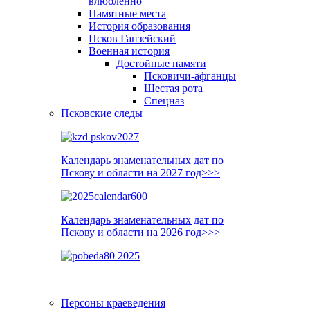
влюблённо
Памятные места
История образования
Псков Ганзейский
Военная история
Достойные памяти
Псковичи-афганцы
Шестая рота
Спецназ
Псковские следы
Календарь знаменательных дат по
Пскову и области на 2027 год>>>
Календарь знаменательных дат по
Пскову и области на 2026 год>>>
Персоны краеведения