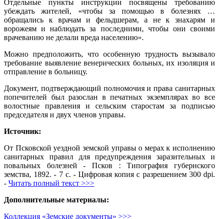
Отдельные пункты инструкции посвящены требованию
убеждать жителей, «чтобы за помощью в болезнях …
обращались к врачам и фельдшерам, а не к знахарям и
ворожеям и наблюдать за последними, чтобы они своими
врачеванию не делали вреда населению».
Можно предположить, что особенную трудность вызывало
требование выявление венерических больных, их изоляция и
отправление в больницу.
Документ, подтверждающий полномочия и права санитарных
попечителей был разослан в печатных экземплярах во все
волостные правления и сельским старостам за подписью
председателя и двух членов управы.
Источник:
От Псковской уездной земской управы о мерах к исполнению
санитарных правил для предупреждения заразительных и
повальных болезней - Псков : Типография губернского
земства, 1892. - 7 с. - Цифровая копия с разрешением 300 dpi.
-
Читать полный текст >>>
Дополнительные материалы:
Коллекция «Земские документы» >>>