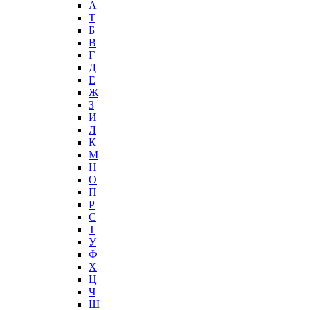
А
T
Б
В
Г
Д
Е
Ж
З
И
Л
К
М
Н
О
П
Р
С
Т
У
Ф
Х
Ц
Ч
Ш