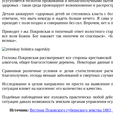
усугубляется теснотой проживания и неблагополучными бытов
здоровых - такая среда провоцирует возникновение и распрост
Детали шокируют «здоровых детей не стеснялись класть с бо
отвечали, что мыть некогда и надеть больше нечего. Я сама 
приходят с поля поздно и совершенно без сил. Впрочем, нет и 
Приводит г-жа Покровская и типичный ответ волостного ста
все воля Божия. Бог накажет так нипочем не спасешься». «Б
велика».
Госпожа Покровская рассматривает все стороны крестьянской
алкоголя, общее благосостояние деревень. Некоторые данные 
Сравнивая различные условия и делая статистические рас
благополучнее, отсюда меньше заболеваний и смертных случае
Исследование в целом направлено не просто на выявление п
ситуация влияет на население: его количество и качество.
Подобные наблюдения мог изложить практически любой дейс
ситуации давало возможность земским органам управления ос
Источник:
Вестник Псковского губернского земства 1883, 