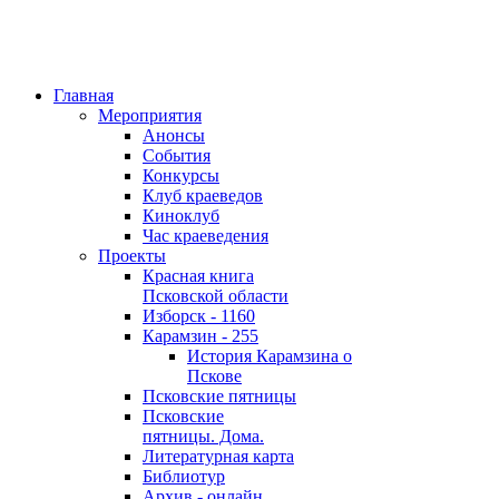
Главная
Мероприятия
Анонсы
События
Конкурсы
Клуб краеведов
Киноклуб
Час краеведения
Проекты
Красная книга
Псковской области
Изборск - 1160
Карамзин - 255
История Карамзина о
Пскове
Псковские пятницы
Псковские
пятницы. Дома.
Литературная карта
Библиотур
Архив - онлайн