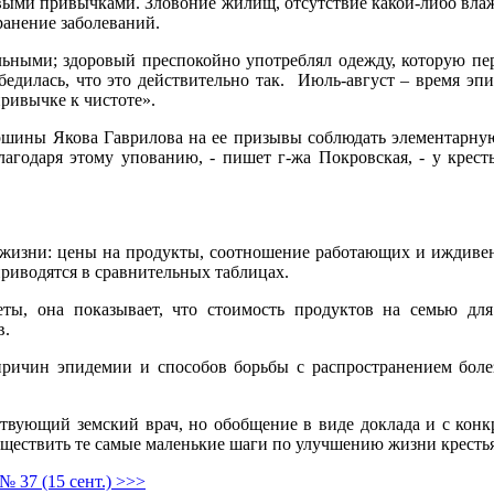
ыми привычками. Зловоние жилищ, отсутствие какой-либо влаж
ранение заболеваний.
льными; здоровый преспокойно употреблял одежду, которую пе
убедилась, что это действительно так. Июль-август – время эп
привычке к чистоте».
ршины Якова Гаврилова на ее призывы соблюдать элементарную
лагодаря этому упованию, - пишет г-жа Покровская, - у крест
 жизни: цены на продукты, соотношение работающих и иждивен
приводятся в сравнительных таблицах.
четы, она показывает, что стоимость продуктов на семью д
в.
ричин эпидемии и способов борьбы с распространением болез
твующий земский врач, но обобщение в виде доклада и с ко
уществить те самые маленькие шаги по улучшению жизни кресть
№ 37 (15 сент.) >>>