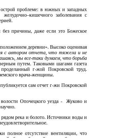
н острой проблеме: в южных и западных
- желудочно–кишечного заболевания с
ерией.
й без причины, даже если это Божеское
 положением деревни». Высоко оценивая
я с автором отчета, что тяжела и не
ашаясь, мы все-таки думаем, что борьба
 верным путем. Таковыми шагами газета
и проделанный г-жой Покровской труд.
я земского врача-женщины.
а публикуется сам отчет г-жи Покровской
 волости Опочецкого уезда - Жуково и
научно.
 рядом река и болото. Источники воды и
 неудовлетворительное.
ки полное отсутствие вентиляции, что