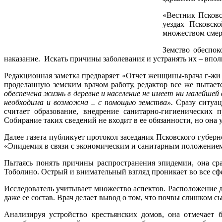
«Вестник Псковс
уездах Псковск
множеством смер
Земство обеспок
наказание. Искать причины заболевания и устранять их – впол
Редакционная заметка предваряет «Отчет женщины-врача г-жи
проделанную земским врачом работу, редактор все же пытает
обеспечена жизнь в деревне и население не имеет ни малейше
необходима и возможна .. с помощью земства».
Сразу ситуац
считает образование, внедрение санитарно-гигиенических
Собирание таких сведений не входит в ее обязанности, но она 
Далее газета публикует протокол заседания Псковского губерн
«Эпидемия в связи с экономическим и санитарным положением
Пытаясь понять причины распространения эпидемии, она ср
Тоболино. Острый и внимательный взгляд проникает во все сф
Исследователь учитывает множество аспектов. Расположение де
даже ее состав. Врач делает вывод о том, что почвы слишком с
Анализируя устройство крестьянских домов, она отмечает б