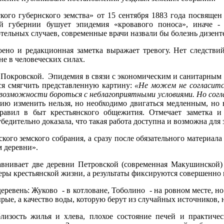
кого губернского земства» от 15 сентября 1883 года посвяще
ой губернии бушует эпидемия «кровавого поноса», иначе 
тельных случаев, современные врачи назвали бы болезнь дизент
оено и редакционная заметка выражает тревогу. Нет следстви
не в человеческих силах.
 Покровской. Эпидемия в связи с экономическим и санитарным
ся смягчить представленную картину:
«Не можем не согласитс
й возможности бороться с неблагоприятными условиями. Но согл
ию изменить нельзя, но необходимо двигаться медленным, но
 правил в быт крестьянского общежития. Отмечает заметка 
убедительно доказала, что такая работа доступна и возможна дл
ского земского собрания, а сразу после обязательного материал
 деревни».
авнивает две деревни Петровской (современная Макушинской)
еры крестьянской жизни, а результаты фиксируются совершенно 
ревень: Жуково - в котловане, Тоболино - на ровном месте, но
ырые, а качество воды, которую берут из случайных источников,
лизость жилья и хлева, плохое состояние печей и практичес