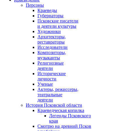
Персоны
Краеведы
Губернаторы
Псковские писатели
и деятели культуры
Художники
Архитекторы,
реставраторы
Исследователи
Композиторы,
музыканты
Религиозные
деятели
Исторические
личности
Ученые
Актеры, режиссеры,
театральные
деятели
История Псковской области
Краеведческая копилка
Легенды Псковского
края
Смотрю на древний Псков