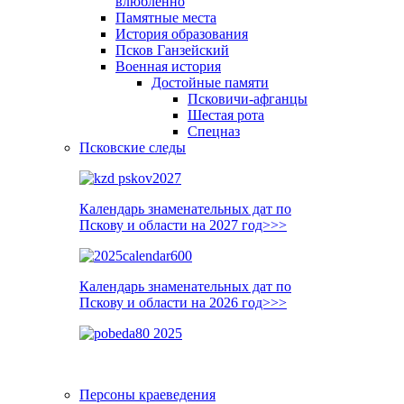
влюблённо
Памятные места
История образования
Псков Ганзейский
Военная история
Достойные памяти
Псковичи-афганцы
Шестая рота
Спецназ
Псковские следы
Календарь знаменательных дат по
Пскову и области на 2027 год>>>
Календарь знаменательных дат по
Пскову и области на 2026 год>>>
Персоны краеведения