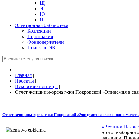
Щ
Э
Ю
Я
Электронная библиотека
Коллекции
Персоналии
Фондодержатели
Поиск по ЭБ
Главная
|
Проекты
|
Псковские пятницы
|
Отчет женщины-врача г-жи Покровской «Эпидемия в свя
Отчет женщины-врача г-жи Покровской «Эпидемия в связи с экономичес
«Вестник Псковс
этого выборного
здравием. Прило