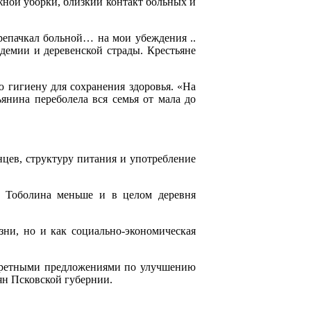
ной уборки, близкий контакт больных и
репачкал больной… на мои убеждения ..
идемии и деревенской страды. Крестьяне
 гигиену для сохранения здоровья. «На
ьянина переболела вся семья от мала до
цев, структуру питания и употребление
ля Тоболина меньше и в целом деревня
ни, но и как социально-экономическая
нкретными предложениями по улучшению
ян Псковской губернии.