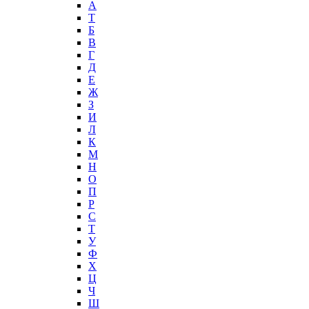
А
T
Б
В
Г
Д
Е
Ж
З
И
Л
К
М
Н
О
П
Р
С
Т
У
Ф
Х
Ц
Ч
Ш