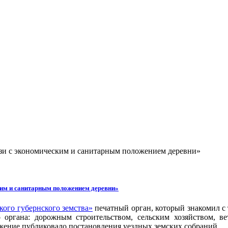
зи с экономическим и санитарным положением деревни»
ким и санитарным положением деревни»
кого губернского земства»
печатный орган, который знакомил 
 органа: дорожным строительством, сельским хозяйством, в
жение публиковало постановления уездных земских собраний.