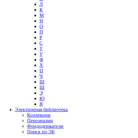
Л
К
М
Н
О
П
Р
С
Т
У
Ф
Х
Ц
Ч
Ш
Щ
Э
Ю
Я
Электронная библиотека
Коллекции
Персоналии
Фондодержатели
Поиск по ЭБ