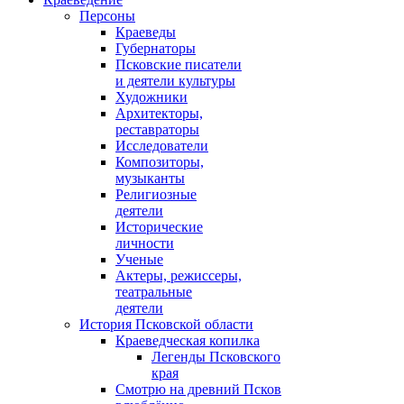
Персоны
Краеведы
Губернаторы
Псковские писатели
и деятели культуры
Художники
Архитекторы,
реставраторы
Исследователи
Композиторы,
музыканты
Религиозные
деятели
Исторические
личности
Ученые
Актеры, режиссеры,
театральные
деятели
История Псковской области
Краеведческая копилка
Легенды Псковского
края
Смотрю на древний Псков