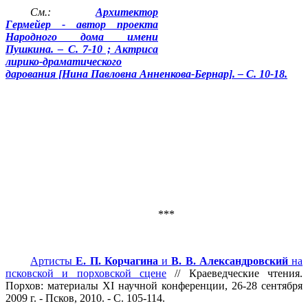
См.:
Архитектор
Гермейер - автор проекта
Народного дома имени
Пушкина. – С. 7-10 ; Актриса
лирико-драматического
дарования [Нина Павловна Анненкова-Бернар]. – С. 10-18.
***
Артисты
Е. П. Корчагина
и
В. В. Александровский
на
псковской и порховской сцене
// Краеведческие чтения.
Порхов: материалы XI научной конференции, 26-28 сентября
2009 г
. - Псков, 2010. - С. 105-114.