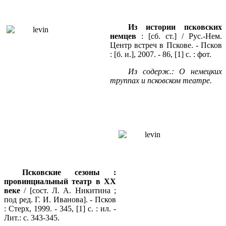
Из истории псковских
немцев
: [сб. ст.] / Рус.-Нем.
Центр встреч в Пскове. - Псков
: [б. и.], 2007. - 86, [1] с. : фот.
Из содерж.: О немецких
труппах и псковском театре.
Псковские сезоны :
провинциальный театр в ХХ
веке
/ [сост. Л. А. Никитина ;
под ред. Г. И. Иванова]. - Псков
: Стерх, 1999. - 345, [1] с. : ил. -
Лит.: с. 343-345.