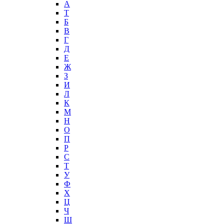
А
T
Б
В
Г
Д
Е
Ж
З
И
Л
К
М
Н
О
П
Р
С
Т
У
Ф
Х
Ц
Ч
Ш