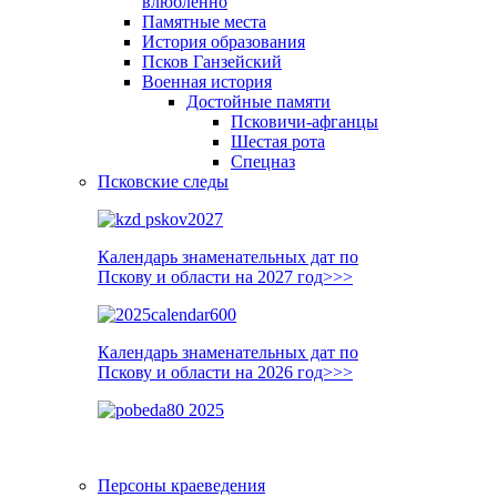
влюблённо
Памятные места
История образования
Псков Ганзейский
Военная история
Достойные памяти
Псковичи-афганцы
Шестая рота
Спецназ
Псковские следы
Календарь знаменательных дат по
Пскову и области на 2027 год>>>
Календарь знаменательных дат по
Пскову и области на 2026 год>>>
Персоны краеведения