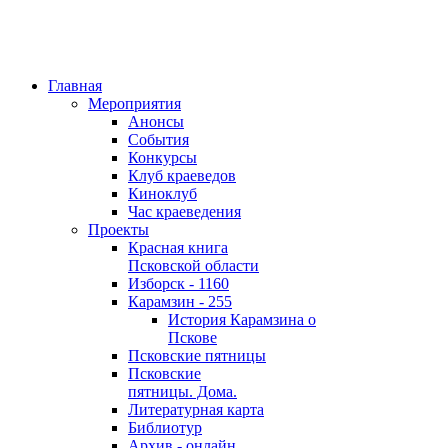
Главная
Мероприятия
Анонсы
События
Конкурсы
Клуб краеведов
Киноклуб
Час краеведения
Проекты
Красная книга
Псковской области
Изборск - 1160
Карамзин - 255
История Карамзина о
Пскове
Псковские пятницы
Псковские
пятницы. Дома.
Литературная карта
Библиотур
Архив - онлайн