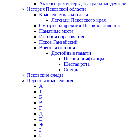
Актеры, режиссеры, театральные деятели
История Псковской области
Краеведческая копилка
Легенды Псковского края
Смотрю на древний Псков влюблённо
Памятные места
История образования
Псков Ганзейский
Военная история
Достойные памяти
Псковичи-афганцы
Шестая рота
Спецназ
Псковские следы
Персоны краеведения
А
T
Б
В
Г
Д
Е
Ж
З
И