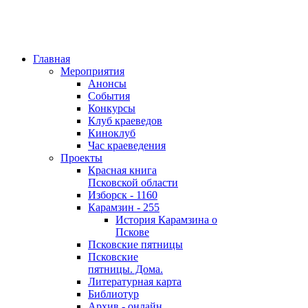
Главная
Мероприятия
Анонсы
События
Конкурсы
Клуб краеведов
Киноклуб
Час краеведения
Проекты
Красная книга
Псковской области
Изборск - 1160
Карамзин - 255
История Карамзина о
Пскове
Псковские пятницы
Псковские
пятницы. Дома.
Литературная карта
Библиотур
Архив - онлайн