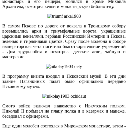
монастырь и его пещеры, молился в храме Михаила
Архангела, осмотрел кельи и монастырскую библиотеку.
В самом Пскове по дороге от вокзала к Троицкому собору
возвышались арки и триумфальные ворота, украшенные
царскими вен­зелями, гербами Российской Империи и Пскова,
зеленью и гирляндами цветов. Сразу после молебна в соборе
императорская чета посетила благотворительное учреждений
- Дом трудолюбия и осмотрела детские ясли, чайную и
мастерские.
В программу визита входил и Псковский музей. В эти дни
здание Паганкиных палат было официально передано
Псковскому музею.
Смотр войск включал знакомство с Иркутским полком.
Николай II побывал на плацу полка и в казармах и манеже,
беседовал с офицерами.
Еще один молебен состоялся в Мирожском монастыре, затем -