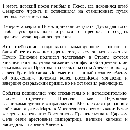
1 марта царский поезд прибыл в Псков, где находился штаб
Северного Фронта и остановился на станционных путях
неподалеку от вокзала.
Вечером 2 марта в Псков приехали депутаты Думы для того,
чтобы уговорить царя отречься от престола и создать
правительство народного доверия.
Это требование поддержали командующие фронтов и
ближайшее окружение царя из тех, с кем он мог связаться.
Ночью Николай подписал телеграмму в Ставку, которая
впоследствии получила название манифеста об отречении; он
отказывался от Престола и за себя, и за сына Алексея в пользу
своего брата Михаила. Документ, названный позднее «Актом
об отречении», положил конец российской монархии и
завершил февральский кризис, но не остановил революцию.
События развивались уже стремительно и неподконтрольно.
После отречения Николай как Верховный
главнокомандующий отправляется в Могилев для прощания с
войсками, а уже 8 Марта в Могилеве его арестовывают. В тот
же день по решению Временного Правительства в Царском
Селе были арестованы императрица, великие княжны и
наследник – царевич Алексей.