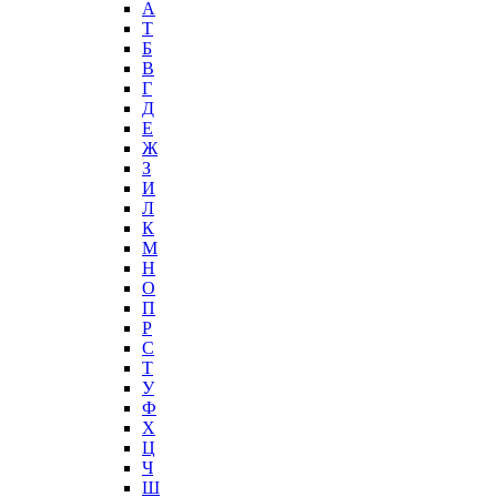
А
T
Б
В
Г
Д
Е
Ж
З
И
Л
К
М
Н
О
П
Р
С
Т
У
Ф
Х
Ц
Ч
Ш