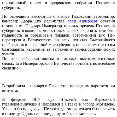
праздничный прием в дворянском собрании Псковской
губернии.
По окончании высочайшего визита Псковский губер­натор,
камергер Двора Его Величества,
граф Адлерберг
объявил
псковичам: «Государь Император, покидая пределы Псковской
гу­бернии, изволил в милостивых словах выразить мне бла­
годарность за образцовый порядок, встреченный Его Им­
ператорским Величеством во всех пунктах Высочайшего
пребывания в вверенной мне губернии, повелев вместе с сим
благодарить население за выражение верноподдан­нических
чувств.
Почитаю себя счастливым о таковых высокомилости­вых
словах Его Императорского Величества объявить во всеобщее
сведение».
Второй визит государя в Псков стал последним царственным
визитом.
В феврале 1917 года Николай как Верховный
главнокомандующий находился в Ставке в городе Могилеве.
Узнав о беспорядках в Петрограде, он вынужден был выехать
в столицу. Однако его поезд в пути был остановлен.