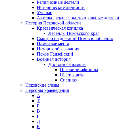
Религиозные деятели
Исторические личности
Ученые
Актеры, режиссеры, театральные деятели
История Псковской области
Краеведческая копилка
Легенды Псковского края
Смотрю на древний Псков влюблённо
Памятные места
История образования
Псков Ганзейский
Военная история
Достойные памяти
Псковичи-афганцы
Шестая рота
Спецназ
Псковские следы
Персоны краеведения
А
T
Б
В
Г
Д
Е