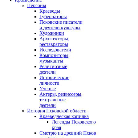
Персоны
Краеведы
Губернаторы
Псковские писатели
и деятели культуры
Художники
Архитекторы,
реставраторы
Исследователи
Композиторы,
музыканты
Религиозные
деятели
Исторические
личности
Ученые
Актеры, режиссеры,
театральные
деятели
История Псковской области
Краеведческая копилка
Легенды Псковского
края
Смотрю на древний Псков