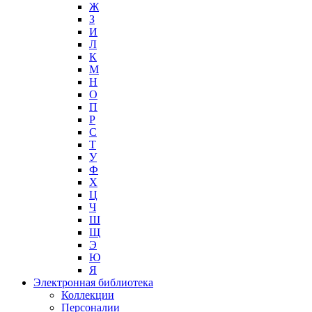
Ж
З
И
Л
К
М
Н
О
П
Р
С
Т
У
Ф
Х
Ц
Ч
Ш
Щ
Э
Ю
Я
Электронная библиотека
Коллекции
Персоналии