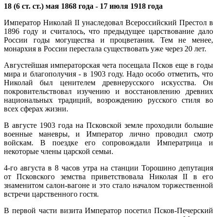
18 (6 ст. ст.) мая 1868 года - 17 июля 1918 года
Император Николай II унаследовал Всероссийский Престол в
1896 году и считалось, что предыдущее царствование дало
России годы могущества и процветания. Тем не менее,
монархия в России перестала существовать уже через 20 лет.
Августейшая императорская чета посещала Псков еще в годы
мира и благополучия - в 1903 году. Надо особо отметить, что
Николай был ценителем древнерусского искусства. Он
покровительствовал изучению и восстановлению древних
национальных традиций, возрождению русского стиля во
всех сферах жизни.
В августе 1903 года на Псковской земле проходили большие
военные маневры, и Император лично проводил смотр
войскам. В поездке его сопровождали Императрица и
некоторые чле­ны царской семьи.
4-го августа в 8 часов утра на станции Торошино депутация
от Псков­ского земства приветствовала Николая II в его
знаменитом салон-вагоне и это стало началом торжественной
встречи царственного гостя.
В первой части визита Император посетил Псков-Печерский