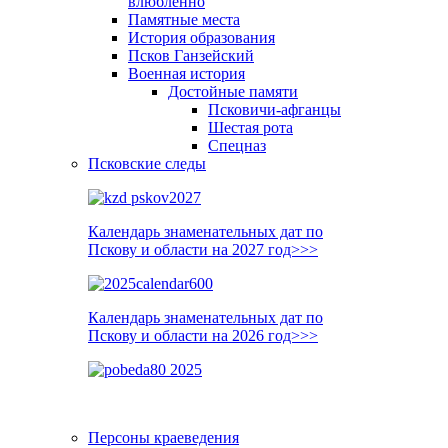
влюблённо
Памятные места
История образования
Псков Ганзейский
Военная история
Достойные памяти
Псковичи-афганцы
Шестая рота
Спецназ
Псковские следы
Календарь знаменательных дат по
Пскову и области на 2027 год>>>
Календарь знаменательных дат по
Пскову и области на 2026 год>>>
Персоны краеведения