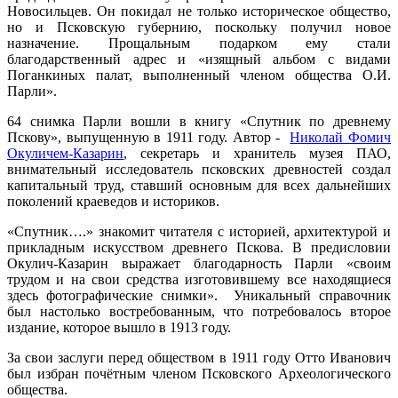
Новосильцев. Он покидал не только историческое общество,
но и Псковскую губернию, поскольку получил новое
назначение. Прощальным подарком ему стали
благодарственный адрес и «изящный альбом с видами
Поганкиных палат, выполненный членом общества О.И.
Парли».
64 снимка Парли вошли в книгу «Спутник по древнему
Пскову», выпущенную в 1911 году. Автор -
Николай Фомич
Окуличем-Казарин
, секретарь и хранитель музея ПАО,
внимательный исследователь псковских древностей создал
капитальный труд, ставший основным для всех дальнейших
поколений краеведов и историков.
«Спутник….» знакомит читателя с историей, архитектурой и
прикладным искусством древнего Пскова. В предисловии
Окулич-Казарин выражает благодарность Парли «своим
трудом и на свои средства изготовившему все находящиеся
здесь фотографические снимки». Уникальный справочник
был настолько востребованным, что потребовалось второе
издание, которое вышло в 1913 году.
За свои заслуги перед обществом в 1911 году Отто Иванович
был избран почётным членом Псковского Археологического
общества.