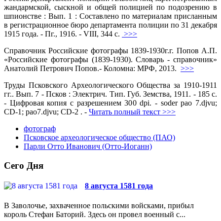
жандармской, сыскной и общей полицией по подозрению в
шпионстве : Вып. 1 : Составлено по материалам присланным
в регистрационное бюро департамента полиции по 31 декабря
1915 года. - Пг., 1916. - VIII, 344 с.
>>>
Справочник Российские фотографы 1839-1930г.г. Попов А.П.
«Российские фотографы (1839-1930). Словарь - справочник»
Анатолий Петрович Попов.- Коломна: МРФ, 2013.
>>>
Труды Псковского Археологического Общества за 1910-1911
гг.. Вып. 7 - Псков : Электрич. Тип. Губ. Земства, 1911. - 185 с.
- Цифровая копия с разрешением 300 dpi. - soder pao 7.djvu;
CD-1; pao7.djvu; CD-2 . -
Читать полный текст >>>
фотограф
Псковское археологическое общество (ПАО)
Парли Отто Иванович (Отто-Иоганн)
Сего Дня
8 августа 1581 года
В Заволочье, захваченное польскими войсками, прибыл
король Стефан Баторий. Здесь он провел военный с...