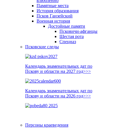
влюблённо
Памятные места
История образования
Псков Ганзейский
Военная история
Достойные памяти
Псковичи-афганцы
Шестая рота
Спецназ
Псковские следы
Календарь знаменательных дат по
Пскову и области на 2027 год>>>
Календарь знаменательных дат по
Пскову и области на 2026 год>>>
Персоны краеведения