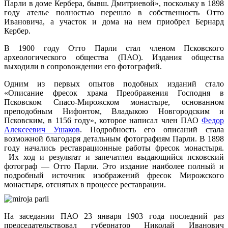
Парли в доме Кербера, бывш. Дмитриевой», поскольку в 1898
году ателье полностью перешло в собственность Отто
Ивановича, а участок и дома на нем приобрел Бернард
Кербер.
В 1900 году Отто Парли стал членом Псковского
археологического общества (ПАО). Издания общества
выходили в сопровождении его фотографий.
Одним из первых опытов подобных изданий стало
«Описание фресок храма Преображения Господня в
Псковском Спасо-Мирожском монастыре, основанном
преподобным Нифонтом, Владыкою Новгородским и
Псковским, в 1156 году», которое написал член ПАО
Федор
Алексеевич Ушаков
. Подробность его описаний стала
возможной благодаря детальным фотографиям Парли. В 1898
году начались реставрационные работы фресок монастыря.
Их ход и результат и запечатлел выдающийся псковский
фотограф — Отто Парли. Это издание наиболее полный и
подробный источник изображений фресок Мирожского
монастыря, отснятых в процессе реставрации.
На заседании ПАО 23 января 1903 года последний раз
председательствовал губернатор Николай Иванович