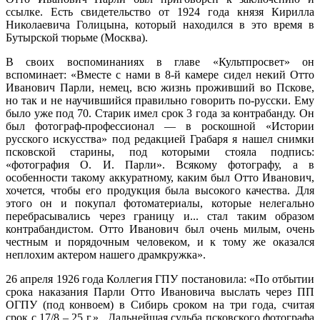
ссылке. Есть свидетельство от 1924 года князя Кирилла
Николаевича Голицына, который находился в это время в
Бутырской тюрьме (Москва).
В своих воспоминаниях в главе «Культпросвет» он
вспоминает: «Вместе с нами в 8-й камере сидел некий Отто
Иванович Парли, немец, всю жизнь проживший во Пскове,
но так и не научившийся правильно говорить по-русски. Ему
было уже под 70. Старик имел срок 3 года за контрабанду. Он
был фотограф-профессионал — в роскошной «Истории
русского искусства» под редакцией Грабаря я нашел снимки
псковской старины, под которыми стояла подпись:
«фотография О. И. Парли». Всякому фотографу, а в
особенности такому аккуратному, каким был Отто Иванович,
хочется, чтобы его продукция была высокого качества. Для
этого он и покупал фотоматериалы, которые нелегально
перебрасывались через границу и... стал таким образом
контрабандистом. Отто Иванович был очень милым, очень
честным и порядочным человеком, и к тому же оказался
неплохим актером нашего драмкружка».
26 апреля 1926 года Коллегия ГПУ постановила: «По отбытии
срока наказания Парли Отто Ивановича выслать через ПП
ОГПУ (под конвоем) в Сибирь сроком на три года, считая
срок с 17/8 – 25 г.». Дальнейшая судьба псковского фотографа