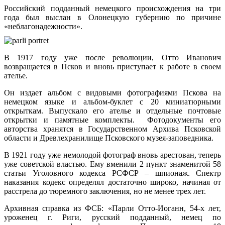
Российский подданный немецкого происхождения на три
года был выслан в Олонецкую губернию по причине
«неблагонадежности».
В 1917 году уже после революции, Отто Иванович
возвращается в Псков и вновь приступает к работе в своем
ателье.
Он издает альбом с видовыми фотографиями Пскова на
немецком языке и альбом-буклет с 20 миниатюрными
открыткам. Выпускало его ателье и отдельные почтовые
открытки и памятные комплекты. Фотодокументы его
авторства хранятся в Государственном Архива Псковской
области и Древлехранилище Псковского музея-заповедника.
В 1921 году уже немолодой фотограф вновь арестован, теперь
уже советской властью. Ему вменили 2 пункт знаменитой 58
статьи Уголовного кодекса РСФСР – шпионаж. Спектр
наказания кодекс определял достаточно широко, начиная от
расстрела до тюремного заключения, но не менее трех лет.
Архивная справка из ФСБ: «Парли Отто-Иоганн, 54-х лет,
уроженец г. Риги, русский подданный, немец по