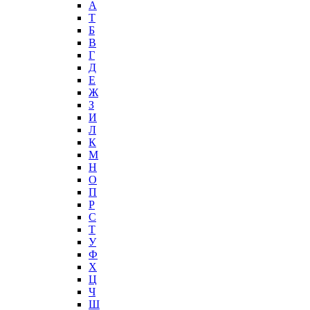
А
T
Б
В
Г
Д
Е
Ж
З
И
Л
К
М
Н
О
П
Р
С
Т
У
Ф
Х
Ц
Ч
Ш