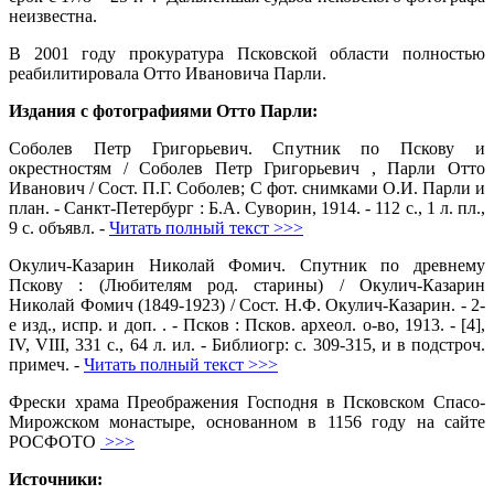
неизвестна.
В 2001 году прокуратура Псковской области полностью
реабилитировала Отто Ивановича Парли.
Издания с фотографиями Отто Парли:
Соболев Петр Григорьевич. Спутник по Пскову и
окрестностям / Соболев Петр Григорьевич , Парли Отто
Иванович / Сост. П.Г. Соболев; С фот. снимками О.И. Парли и
план. - Санкт-Петербург : Б.А. Суворин, 1914. - 112 с., 1 л. пл.,
9 с. объявл. -
Читать полный текст >>>
Окулич-Казарин Николай Фомич. Спутник по древнему
Пскову : (Любителям род. старины) / Окулич-Казарин
Николай Фомич (1849-1923) / Сост. Н.Ф. Окулич-Казарин. - 2-
е изд., испр. и доп. . - Псков : Псков. археол. о-во, 1913. - [4],
IV, VIII, 331 с., 64 л. ил. - Библиогр: с. 309-315, и в подстроч.
примеч. -
Читать полный текст >>>
Фрески храма Преображения Господня в Псковском Спасо-
Мирожском монастыре, основанном в 1156 году на сайте
РОСФОТО
>>>
Источники: