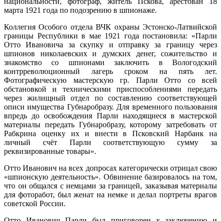
национальности, фотограф, житель Пскова, арестован 18
марта 1921 года по подозрению в шпионаже.
Коллегия Особого отдела ВЧК охраны Эстонско-Латвийской
границы Республики в мае 1921 года постановила: «Парли
Отто Ивановича за скупку и отправку за границу через
шпионов николаевских и думских денег, сожительство и
знакомство со шпионами заключить в Вологодский
контрреволюционный лагерь сроком на пять лет.
Фотографическую мастерскую гр. Парли Отто со всей
обстановкой и техническими приспособлениями передать
через жилищный отдел по составлению соответствующей
описи имущества Губнаробразу. Для временного пользования
впредь до освобождения Парли находящиеся в мастерской
материалы передать Губнаробразу, которому затребовать от
Рабкрина оценку их и внести в Псковский Нарбанк на
личный счёт Парли соответствующую сумму за
реквизированные товары».
Отто Иванович на всех допросах категорически отрицал свою
«шпионскую деятельность». Обвинение базировалось на том,
что он общался с немцами за границей, заказывая материалы
для фоторабот, был женат на немке и делал портреты врагов
советской России.
Отто Иванович Парли был приговорен к заключению и