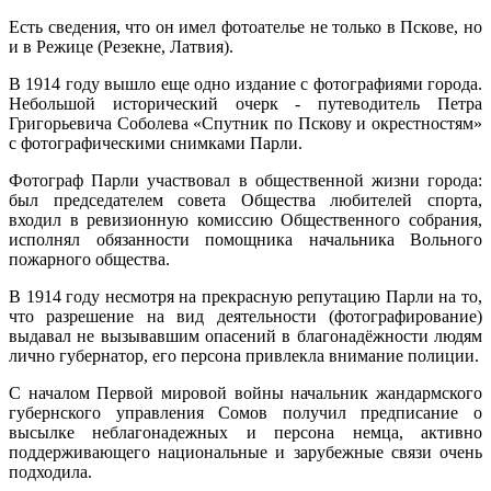
Есть сведения, что он имел фотоателье не только в Пскове, но
и в Режице (Резекне, Латвия).
В 1914 году вышло еще одно издание с фотографиями города.
Небольшой исторический очерк - путеводитель Петра
Григорьевича Соболева «Спутник по Пскову и окрестностям»
с фотографическими снимками Парли.
Фотограф Парли участвовал в общественной жизни города:
был председателем совета Общества любителей спорта,
входил в ревизионную комиссию Общественного собрания,
исполнял обязанности помощника начальника Вольного
пожарного общества.
В 1914 году несмотря на прекрасную репутацию Парли на то,
что разрешение на вид деятельности (фотографирование)
выдавал не вызывавшим опасений в благонадёжнос­ти людям
лично губернатор, его персона привлекла внимание полиции.
С началом Первой мировой войны начальник жандармского
губернского управления Сомов получил предписание о
высылке неблагонадежных и персона немца, активно
поддерживающего национальные и зарубежные связи очень
подходила.