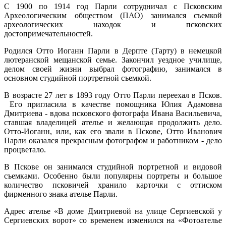
С 1900 по 1914 год Парли сотрудничал с Псковским
Археологическим обществом (ПАО) занимался съемкой
археологических находок и псковских
достопримечательностей.
Родился Отто Иоганн Парли в Дерпте (Тарту) в немецкой
лютеранской мещанской семье. Закончил уездное училище,
делом своей жизни выбрал фотографию, занимался в
основном студийной портретной съемкой.
В возрасте 27 лет в 1893 году Отто Парли переехал в Псков.
Его пригласила в качестве помощника Юлия Адамовна
Дмитриева - вдова псковского фотографа Ивана Васильевича,
ставшая владелицей ателье и желающая продолжить дело.
Отто-Иоганн, или, как его звали в Пскове, Отто Иванович
Парли оказался прекрасным фотографом и работником - дело
процветало.
В Пскове он занимался студийной портретной и видовой
съемками. Особенно были популярны портреты и большое
количество псковичей хранило карточки с оттиском
фирменного знака ателье Парли.
Адрес ателье «В доме Дмитриевой на улице Сергиевской у
Сергиевских ворот» со временем изменился на «Фотоателье