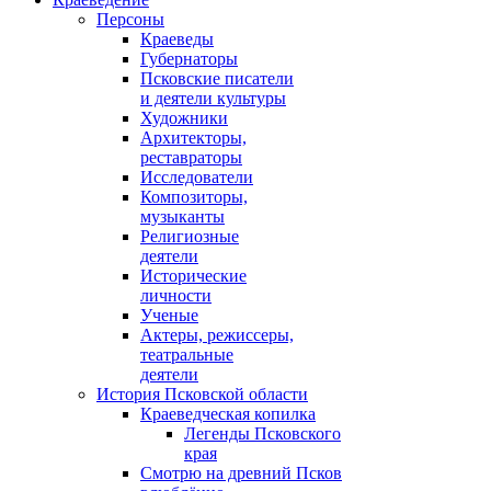
Персоны
Краеведы
Губернаторы
Псковские писатели
и деятели культуры
Художники
Архитекторы,
реставраторы
Исследователи
Композиторы,
музыканты
Религиозные
деятели
Исторические
личности
Ученые
Актеры, режиссеры,
театральные
деятели
История Псковской области
Краеведческая копилка
Легенды Псковского
края
Смотрю на древний Псков