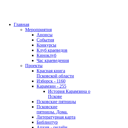
Главная
Мероприятия
Анонсы
События
Конкурсы
Клуб краеведов
Киноклуб
Час краеведения
Проекты
Красная книга
Псковской области
Изборск - 1160
Карамзин - 255
История Карамзина о
Пскове
Псковские пятницы
Псковские
пятницы. Дома.
Литературная карта
Библиотур
Архив - онлайн