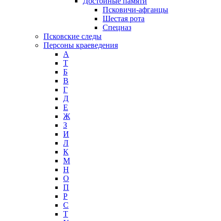
Достойные памяти
Псковичи-афганцы
Шестая рота
Спецназ
Псковские следы
Персоны краеведения
А
T
Б
В
Г
Д
Е
Ж
З
И
Л
К
М
Н
О
П
Р
С
Т