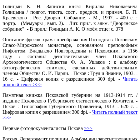
Голицын К. Н. Записки князя Кирилла Николаевича
Голицына / подгот. текста, сост., предисл. и примеч. Б. П.
Краевского ; Рос. Дворян. Собрание. - М., 1997. - 400 с. :
портр. - (Мемуары ; вып. 2). - Лит. прил. к альм. "Дворянское
собрание". - В прил.: Голицын А. К. О моём отце: с. 378
Описание фресок храма преображения Господня в Псковском
Спасо-Мирожском монастыре, основанном преподобным
Нифонтом, Владыкою Новгородским и Псковским, в 1156
году / составил действительный член Псковского
Археологического Общества Ф. А. Ушаков ; к альбому
фотографических снимков, сделанных действительным
членом Общества О. И. Парли. - Псков : Труд и Знание, 1903. -
16 с. - Цифровая копия с разрешением 300 dpi. -
Читать
полный текст >>>
Памятная книжка Псковской губернии на 1913-1914 гг. /
издание Псковского Губернского статистического Комитета. -
Псков : Типография Губернского Правления, 1913. - 620 с. -
Цифровая копия с разрешением 300 dpi. -
Читать полный текст
>>>
Первые фотодокументалисты Пскова
>>>
Россия. Департамент полиции. Альбом лиц зарегистрованных