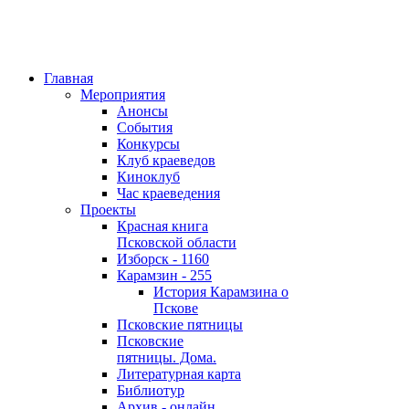
Главная
Мероприятия
Анонсы
События
Конкурсы
Клуб краеведов
Киноклуб
Час краеведения
Проекты
Красная книга
Псковской области
Изборск - 1160
Карамзин - 255
История Карамзина о
Пскове
Псковские пятницы
Псковские
пятницы. Дома.
Литературная карта
Библиотур
Архив - онлайн