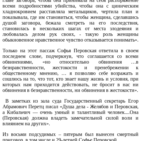
главе заговора, чтобы она принимала на себя распоряжение
всеми подробностями убийства, чтобы она с циническим
хладнокровием расставляла метальщиков, чертила план и
показывала, где им становиться, чтобы женщина, сделавшись
душой заговора, бежала смотреть на его последствия,
становилась в нескольких шагах от места злодеяния и
любовалась делом рук своих, - такую роль женщины
обыкновенное нравственное чувство отказывается понимать».
Только на этот пассаж Софья Перовская ответила в своем
последнем слове, подчеркнув, что соглашается со всеми
обвинениями, «но относительно обвинения …в
безнравственности, жестокости и пренебрежении к
общественному мнению, … я позволяю себе возражать и
сошлюсь на то, что тот, кто знает нашу жизнь и условия, при
которых нам приходится действовать, не бросит в нас ни
обвинения в безнравственности, ни обвинения в жестокости».
В заметках из зала суда Государственный секретарь Егор
Абрамович Перетц писал «Душа дела - Желябов и Перовская,
а Кибальчич — очень умный и талантливый человек....Она
(Перовская) должна владеть замечательной силой воли и
влиянием на других».
Из восьми подсудимых – пятерым был вынесен смертный
приговор, в том числе и 29-летней Софье Перовской.