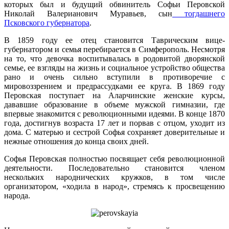
которых был и будущий обвинитель Софьи Перовской
Николай Валерианович Муравьев, сын
тогдашнего
Псковского губернатора
.
В 1859 году ее отец становится Таврическим вице-
губернатором и семья перебирается в Симферополь. Несмотря
на то, что девочка воспитывалась в родовитой дворянской
семье, ее взгляды на жизнь и социальное устройство общества
рано и очень сильно вступили в противоречие с
мировоззрением и предрассудками ее круга. В 1869 году
Перовская поступает на Аларчинские женские курсы,
дававшие образование в объеме мужской гимназии, где
впервые знакомится с революционными идеями. В конце 1870
года, достигнув возраста 17 лет и порвав с отцом, уходит из
дома. С матерью и сестрой Софья сохраняет доверительные и
нежные отношения до конца своих дней.
Софья Перовская полностью посвящает себя революционной
деятельности. Последовательно становится членом
нескольких народнических кружков, в том числе
организатором, «ходила в народ», стремясь к просвещению
народа.