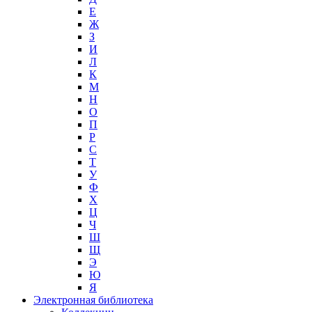
Е
Ж
З
И
Л
К
М
Н
О
П
Р
С
Т
У
Ф
Х
Ц
Ч
Ш
Щ
Э
Ю
Я
Электронная библиотека