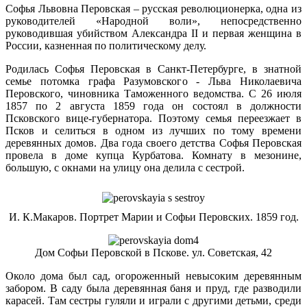
Софья Львовна Перовская – русская революционерка, одна из
руководителей «Народной воли», непосредственно
руководившая убийством Александра II и первая женщина в
России, казненная по политическому делу.
Родилась Софья Перовская в Санкт-Петербурге, в знатной
семье потомка графа Разумовского - Льва Николаевича
Перовского, чиновника Таможенного ведомства. С 26 июля
1857 по 2 августа 1859 года он состоял в должности
Псковского вице-губернатора. Поэтому семья переезжает в
Псков и селиться в одном из лучших по тому времени
деревянных домов. Два года своего детства Софья Перовская
провела в доме купца Курбатова. Комнату в мезонине,
большую, с окнами на улицу она делила с сестрой.
И. К.Макаров. Портрет Марии и Софьи Перовских. 1859 год.
Дом Софьи Перовской в Пскове. ул. Советская, 42
Около дома был сад, огороженный невысоким деревянным
забором. В саду была деревянная баня и пруд, где разводили
карасей. Там сестры гуляли и играли с другими детьми, среди