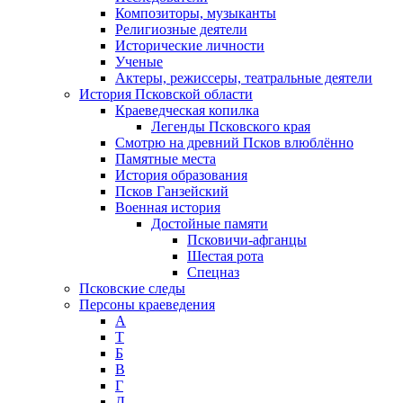
Композиторы, музыканты
Религиозные деятели
Исторические личности
Ученые
Актеры, режиссеры, театральные деятели
История Псковской области
Краеведческая копилка
Легенды Псковского края
Смотрю на древний Псков влюблённо
Памятные места
История образования
Псков Ганзейский
Военная история
Достойные памяти
Псковичи-афганцы
Шестая рота
Спецназ
Псковские следы
Персоны краеведения
А
T
Б
В
Г
Д