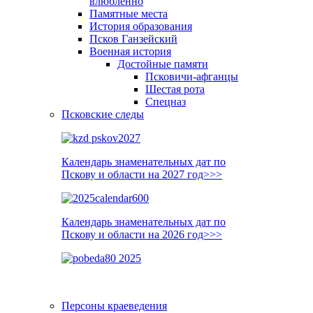
влюблённо
Памятные места
История образования
Псков Ганзейский
Военная история
Достойные памяти
Псковичи-афганцы
Шестая рота
Спецназ
Псковские следы
Календарь знаменательных дат по
Пскову и области на 2027 год>>>
Календарь знаменательных дат по
Пскову и области на 2026 год>>>
Персоны краеведения