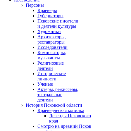
Персоны
Краеведы
Губернаторы
Псковские писатели
и деятели культуры
Художники
Архитекторы,
реставраторы
Исследователи
Композиторы,
музыканты
Религиозные
деятели
Исторические
личности
Ученые
Актеры, режиссеры,
театральные
деятели
История Псковской области
Краеведческая копилка
Легенды Псковского
края
Смотрю на древний Псков