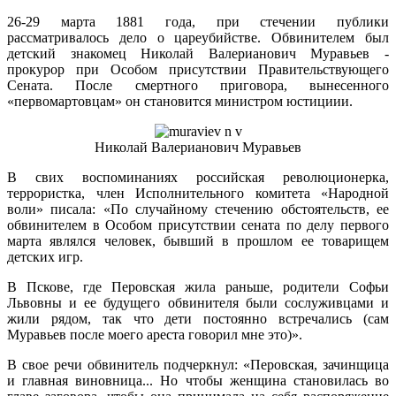
26-29 марта 1881 года, при стечении публики
рассматривалось дело о цареубийстве. Обвинителем был
детский знакомец Николай Валерианович Муравьев -
прокурор при Особом присутствии Правительствующего
Сената. После смертного приговора, вынесенного
«первомартовцам» он становится министром юстициии.
Николай Валерианович Муравьев
В свих воспоминаниях российская революционерка,
террористка, член Исполнительного комитета «Народной
воли» писала: «По случайному стечению обстоятельств, ее
обвинителем в Особом присутствии сената по делу первого
марта являлся человек, бывший в прошлом ее товарищем
детских игр.
В Пскове, где Перовская жила раньше, родители Софьи
Львовны и ее будущего обвинителя были сослуживцами и
жили рядом, так что дети постоянно встречались (сам
Муравьев после моего ареста говорил мне это)».
В свое речи обвинитель подчеркнул: «Перовская, зачинщица
и главная виновница... Но чтобы женщина становилась во