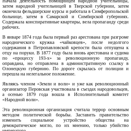
Начала деятельность помощницей народной учительницы,
затем народной учительницей в Тверской губернии, затем
окончила фельдшерские курсы и работала в Симферопольской
больнице, затем в Самарской и Симбирской губерниях.
Содержала конспиративные квартиры, вела пропаганду среди
рабочих.
В январе 1874 года была первый раз арестована при разгроме
народнического кружка «чайковцев», после недолгого
содержания в Петропавловской крепости была отпущена к
отцу на поруки. В 1877 году была вновь арестована и судима
по «процессу 193-х» за революционную пропаганду,
оправдана, но отправлена в административную ссылку в
Олонецкую губернию. По дороге скрылась от полиции и
перешла на нелегальное положение.
Являясь членом «Земли и воли» и уже как революционный
организатор Перовская участвовала в съездах народовольцев,
а осенью 1879 года вошла в Исполнительный комитет
«Народной воли».
Эта революционная организация считала террор основным
методом политической борьбы. Заставить правительство
изменить социальное устройство общества на
демократическое могло, по их мнению, только убийство
императора.