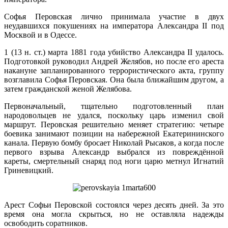
Софья Перовская лично принимала участие в двух
неудавшихся покушениях на императора Александра II под
Москвой и в Одессе.
1 (13 н. ст.) марта 1881 года убийство Александра II удалось.
Подготовкой руководил Андрей Желябов, но после его ареста
накануне запланированного террористического акта, группу
возглавила Софья Перовская. Она была ближайшим другом, а
затем гражданской женой Желябова.
Первоначальный, тщательно подготовленный план
народовольцев не удался, поскольку царь изменил свой
маршрут. Перовская решительно меняет стратегию: четыре
боевика занимают позиции на набережной Екатерининского
канала. Первую бомбу бросает Николай Рысаков, а когда после
первого взрыва Александр выбрался из повреждённой
кареты, смертельный снаряд под ноги царю метнул Игнатий
Гриневицкий.
Арест Софьи Перовской состоялся через десять дней. За это
время она могла скрыться, но не оставляла надежды
освободить соратников.