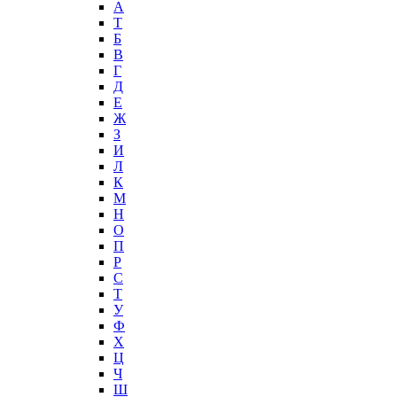
А
T
Б
В
Г
Д
Е
Ж
З
И
Л
К
М
Н
О
П
Р
С
Т
У
Ф
Х
Ц
Ч
Ш