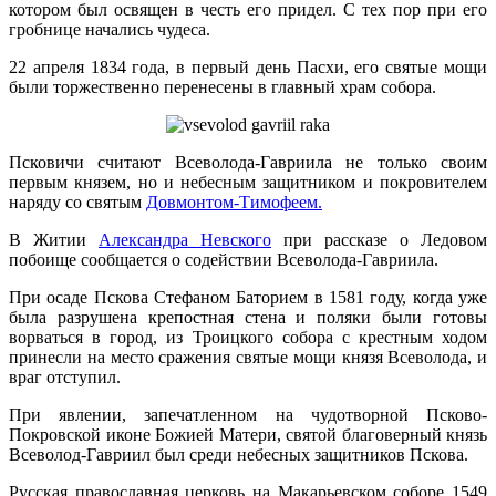
котором был освящен в честь его придел. С тех пор при его
гробнице начались чудеса.
22 апреля 1834 года, в первый день Пасхи, его святые мощи
были торжественно перенесены в главный храм собора.
Псковичи считают Всеволода-Гавриила не только своим
первым князем, но и небесным защитником и покровителем
наряду со святым
Довмонтом-Тимофеем.
В Житии
Александра Невского
при рассказе о Ледовом
побоище сообщается о содействии Всеволода-Гавриила.
При осаде Пскова Стефаном Баторием в 1581 году, когда уже
была разрушена крепостная стена и поляки были готовы
ворваться в город, из Троицкого собора с крестным ходом
принесли на место сражения святые мощи князя Всеволода, и
враг отступил.
При явлении, запечатленном на чудотворной Псково-
Покровской иконе Божией Матери, святой благоверный князь
Всеволод-Гавриил был среди небесных защитников Пскова.
Русская православная церковь на Макарьевском соборе 1549