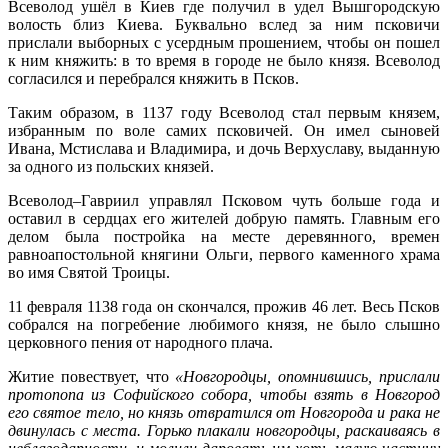
Всеволод ушёл в Киев где получил в удел Вышгородскую
волость близ Киева. Буквально вслед за ним псковичи
прислали выборных с усердным прошением, чтобы он пошел
к ним княжить: в то время в городе не было князя. Всеволод
согласился и перебрался княжить в Псков.
Таким образом, в 1137 году Всеволод стал первым князем,
избранным по воле самих псковичей. Он имел сыновей
Ивана, Мстислава и Владимира, и дочь Верхуславу, выданную
за одного из польских князей.
Всеволод–Гавриил управлял Псковом чуть больше года и
оставил в сердцах его жителей добрую память. Главным его
делом была постройка на месте деревянного, времен
равноапостольной княгини Ольги, первого каменного храма
во имя Святой Троицы.
11 февраля 1138 года он скончался, прожив 46 лет. Весь Псков
собрался на погребение любимого князя, не было слышно
церковного пения от народного плача.
Житие повествует, что
«Новгородцы, опомнившись, прислали
протопопа из Софийского собора, чтобы взять в Новгород
его святое тело, но князь отвратился от Новгорода и рака не
двинулась с места. Горько плакали новгородцы, раскаиваясь в