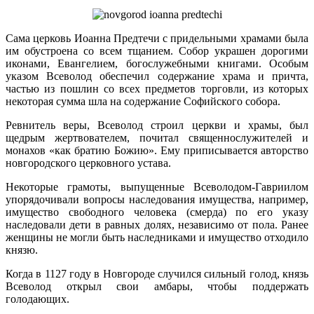
Сама церковь Иоанна Предтечи с придельными храмами была
им обустроена со всем тщанием. Собор украшен дорогими
иконами, Евангелием, богослужебными книгами. Особым
указом Всеволод обеспечил содержание храма и причта,
частью из пошлин со всех предметов торговли, из которых
некоторая сумма шла на содержание Софийского собора.
Ревнитель веры, Всеволод строил церкви и храмы, был
щедрым жертвователем, почитал священнослужителей и
монахов «как братию Божию». Ему приписывается авторство
новгородского церковного устава.
Некоторые грамоты, выпущенные Всеволодом-Гавриилом
упорядочивали вопросы наследования имущества, например,
имущество свободного человека (смерда) по его указу
наследовали дети в равных долях, независимо от пола. Ранее
женщины не могли быть наследниками и имущество отходило
князю.
Когда в 1127 году в Новгороде случился сильный голод, князь
Всеволод открыл свои амбары, чтобы поддержать
голодающих.