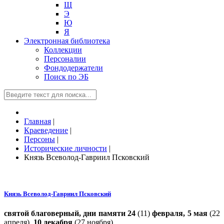
Щ
Э
Ю
Я
Электронная библиотека
Коллекции
Персоналии
Фондодержатели
Поиск по ЭБ
Главная
|
Краеведение
|
Персоны
|
Исторические личности
|
Князь Всеволод-Гавриил Псковский
Князь Всеволод-Гавриил Псковский
святой благоверный, дни памяти 24
(11)
февраля, 5 мая
(22
апреля),
10 декабря
(27 ноября).