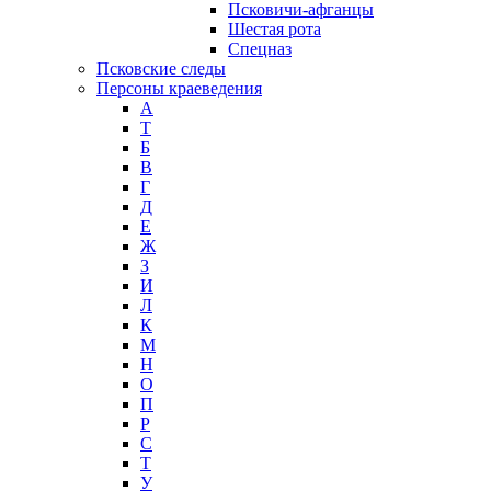
Псковичи-афганцы
Шестая рота
Спецназ
Псковские следы
Персоны краеведения
А
T
Б
В
Г
Д
Е
Ж
З
И
Л
К
М
Н
О
П
Р
С
Т
У