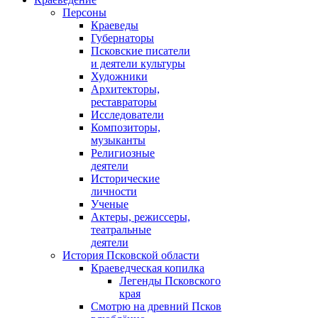
Персоны
Краеведы
Губернаторы
Псковские писатели
и деятели культуры
Художники
Архитекторы,
реставраторы
Исследователи
Композиторы,
музыканты
Религиозные
деятели
Исторические
личности
Ученые
Актеры, режиссеры,
театральные
деятели
История Псковской области
Краеведческая копилка
Легенды Псковского
края
Смотрю на древний Псков