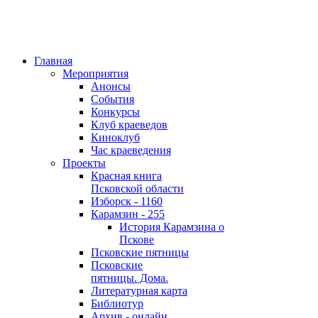
Главная
Мероприятия
Анонсы
События
Конкурсы
Клуб краеведов
Киноклуб
Час краеведения
Проекты
Красная книга
Псковской области
Изборск - 1160
Карамзин - 255
История Карамзина о
Пскове
Псковские пятницы
Псковские
пятницы. Дома.
Литературная карта
Библиотур
Архив - онлайн