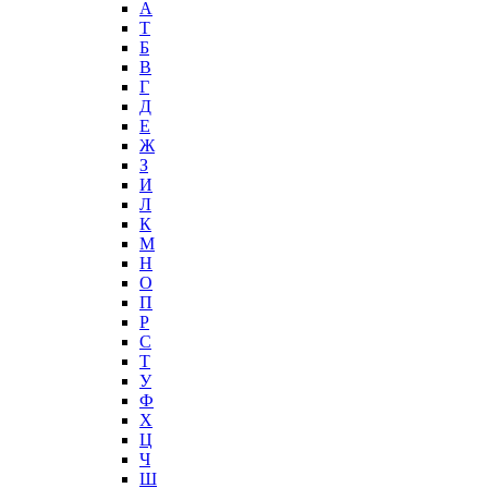
А
T
Б
В
Г
Д
Е
Ж
З
И
Л
К
М
Н
О
П
Р
С
Т
У
Ф
Х
Ц
Ч
Ш