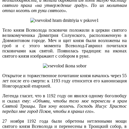
неблагодарности, и молили даровать им хоть малую частицу
святого праха «на утверждение граду». По их молитвам
отпал ноготь от руки святого».
Тело князя Всеволода псковичи положили в церкви святого
великомученика Димитрия Солунского, расположенную в
Довмонтовом городе. Меч и щит князя были возложены на
гроб и с этого момента Всеволод-Гавриил почитался
псковичами как святой. Появилась традиция: на иконах
святого князя изображают с собором в руке.
Открытое и торжественное почитание князя началось через 55
лет после его смерти: к 1193 году относится его канонизация
Новгородской епархией.
Легенда гласит, что в 1192 году он явился одному боголюбцу
и сказал ему:
«Объяви, чтобы тело мое перенесли в храм
Святой Троицы. Там хочу возлечь. Господь Иисус Христос
передал мне город Псков, чтобы я хранил его».
27 ноября 1192 года были обретены нетленными мощи
святого князя Всеволода и перенесены в Троицкий собор, в