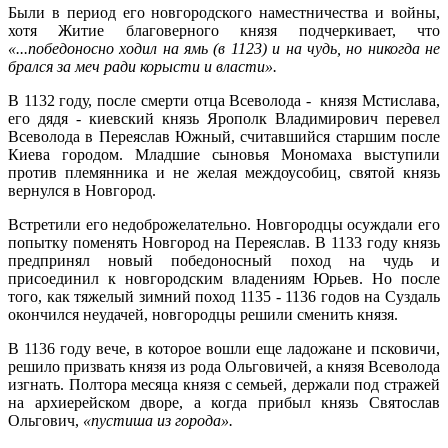
Были в период его новгородского наместничества и войны,
хотя Житие благоверного князя подчеркивает, что
«...победоносно ходил на ямь (в 1123) и на чудь, но никогда не
брался за меч ради корысти и власти».
В 1132 году, после смерти отца Всеволода - князя Мстислава,
его дядя - киевский князь Ярополк Владимирович перевел
Всеволода в Переяслав Южный, считавшийся старшим после
Киева городом. Младшие сыновья Мономаха выступили
против племянника и не желая междоусобиц, святой князь
вернулся в Новгород.
Встретили его недоброжелательно. Новгородцы осуждали его
попытку поменять Новгород на Переяслав. В 1133 году князь
предпринял новый победоносный поход на чудь и
присоединил к новгородским владениям Юрьев. Но после
того, как тяжелый зимний поход 1135 - 1136 годов на Суздаль
окончился неудачей, новгородцы решили сменить князя.
В 1136 году вече, в которое вошли еще ладожане и псковичи,
решило призвать князя из рода Ольговичей, а князя Всеволода
изгнать. Полтора месяца князя с семьей, держали под стражей
на архиерейском дворе, а когда прибыл князь Святослав
Ольгович,
«пустиша из города».