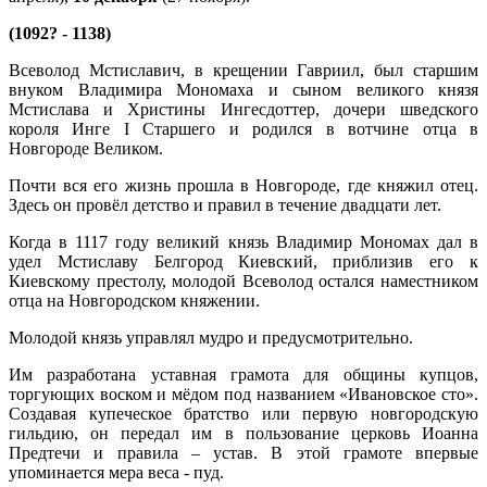
(1092? - 1138)
Всеволод Мстиславич, в крещении Гавриил, был старшим
внуком Владимира Мономаха и сыном великого князя
Мстислава и Христины Ингесдоттер, дочери шведского
короля Инге I Старшего и родился в вотчине отца в
Новгороде Великом.
Почти вся его жизнь прошла в Новгороде, где княжил отец.
Здесь он провёл детство и правил в течение двадцати лет.
Когда в 1117 году великий князь Владимир Мономах дал в
удел Мстиславу Белгород Киевский, приблизив его к
Киевскому престолу, молодой Всеволод остался наместником
отца на Новгородском княжении.
Молодой князь управлял мудро и предусмотрительно.
Им разработана уставная грамота для общины купцов,
торгующих воском и мёдом под названием «Ивановское сто».
Создавая купеческое братство или первую новгородскую
гильдию, он передал им в пользование церковь Иоанна
Предтечи и правила – устав. В этой грамоте впервые
упоминается мера веса - пуд.