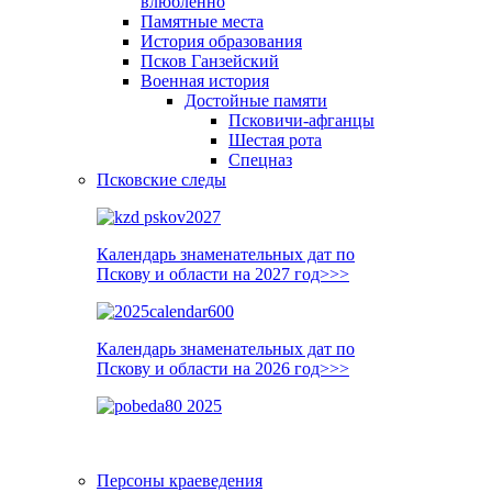
влюблённо
Памятные места
История образования
Псков Ганзейский
Военная история
Достойные памяти
Псковичи-афганцы
Шестая рота
Спецназ
Псковские следы
Календарь знаменательных дат по
Пскову и области на 2027 год>>>
Календарь знаменательных дат по
Пскову и области на 2026 год>>>
Персоны краеведения