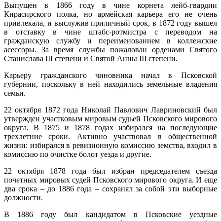
Выпущен в 1866 году в чине корнета лейб-гвардии
Кирасирского полка, но армейская карьера его не очень
привлекала, и выслужив приличный срок, в 1872 году вышел
в отставку в чине штабс-ротмистра с переводом на
гражданскую службу и переименованием в коллежские
асессоры. За время службы пожалован орденами Святого
Станислава III степени и Святой Анны III степени.
Карьеру гражданского чиновника начал в Псковской
губернии, поскольку в ней находились земельные владения
семьи.
22 октября 1872 года Николай Павлович Лавриновский был
утвержден участковым мировым судьей Псковского мирового
округа. В 1875 и 1878 годах избирался на последующие
трехлетние сроки. Активно участвовал в общественной
жизни: избирался в ревизионную комиссию земства, входил в
комиссию по очистке болот уезда и другие.
22 октября 1878 года был избран председателем съезда
почетных мировых судей Псковского мирового округа. И еще
два срока – до 1886 года – сохранял за собой эти выборные
должности.
В 1886 году был кандидатом в Псковские уездные