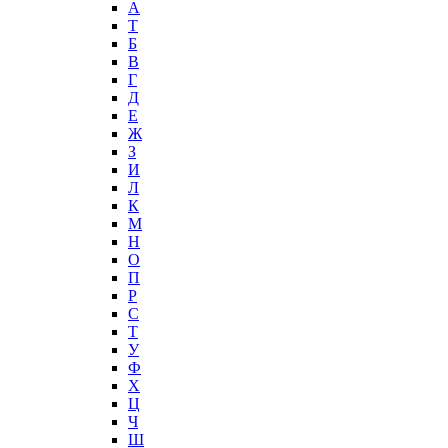
А
T
Б
В
Г
Д
Е
Ж
З
И
Л
К
М
Н
О
П
Р
С
Т
У
Ф
Х
Ц
Ч
Ш