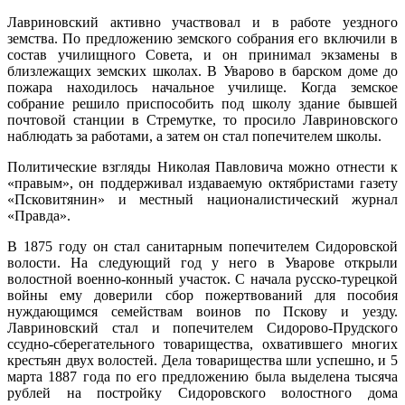
Лавриновский активно участвовал и в работе уездного
земства. По предложению земского собрания его включили в
состав училищного Совета, и он принимал экзамены в
близлежащих земских школах. В Уварово в барском доме до
пожара находилось начальное училище. Когда земское
собрание решило приспособить под школу здание бывшей
почтовой станции в Стремутке, то просило Лавриновского
на­блюдать за работами, а затем он стал попечителем школы.
Политические взгляды Николая Павловича можно отнести к
«правым», он поддерживал издаваемую октябристами газету
«Псковитянин» и местный националистический журнал
«Правда».
В 1875 году он стал санитарным попечителем Сидоровской
волости. На следующий год у него в Уварове открыли
волостной военно-конный участок. С начала русско-турецкой
войны ему доверили сбор пожертвований для пособия
нуждающимся семействам воинов по Пскову и уезду.
Лавринов­ский стал и попечителем Сидорово-Прудского
ссудно-сберегательного товарищества, охватившего многих
крестьян двух волостей. Дела това­рищества шли успешно, и 5
марта 1887 года по его предложению была вы­делена тысяча
рублей на постройку Сидоровского волостного дома