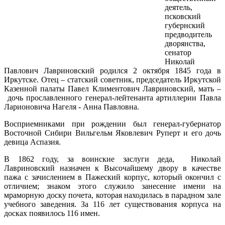
деятель,
псковский
губернский
предводитель
дворянства,
сенатор
Николай
Павлович Лавриновский родился 2 октября 1845 года в
Иркутске. Отец – статский советник, председатель Иркутской
Казенной палаты Павел Климентович Лавриновский, мать –
дочь прославленного генерал-лейтенанта артиллерии Павла
Ларионовича Нагеля - Анна Павловна.
Восприемниками при рождении был генерал-губернатор
Восточной Сибири Вильгельм Яковлевич Руперт и его дочь
девица Аспазия.
В 1862 году, за воинские заслуги деда, Николай
Лавриновский назначен к Высочайшему двору в качестве
пажа с зачислением в Пажеский корпус, который окончил с
отличием; знаком этого служило занесение имени на
мраморную доску почета, которая находилась в парадном зале
учебного заведения. За 116 лет существования корпуса на
досках появилось 116 имен.