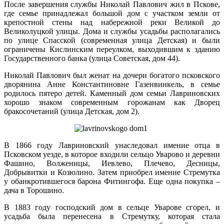
После завершения службы Николай Павлович жил в Пскове,
где семье принадлежал большой дом с участком земли от
крепостной стены над набережной реки Вели­кой до
Великолуцкой улицы. Дома и службы усадьбы располагались
по улице Спасской (современная улица Детская) и были
ограничены Кислинским переулком, выходившим к зданию
Государственного банка (улица Советская, дом 44).
Николай Павлович был женат на дочери богатого псковского
дворянина Анне Константиновне Газенвинкель, в семье
родилось пятеро детей. Каменный дом семьи Лавриновских
хорошо знаком современным горожанам как Дворец
бракосочетаний (улица Детская, дом 2).
В 1866 году Лавриновский унаследовал имение отца в
Псковском уезде, в которое входили сельцо Уварово и деревни
Фашино, Волженицы, Иевлево, Плечево, Десницы,
Добрывитки и Козюлино. Затем приобрел имение Стремутка
у обанкротившегося барона Фитингофа. Еще одна покупка –
дача в Торошино.
В 1883 году господский дом в сельце Уварове сгорел, и
усадьба была перенесена в Стремутку, которая стала