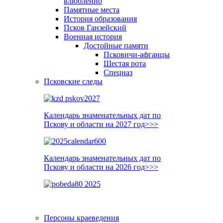
влюблённо
Памятные места
История образования
Псков Ганзейский
Военная история
Достойные памяти
Псковичи-афганцы
Шестая рота
Спецназ
Псковские следы
Календарь знаменательных дат по
Пскову и области на 2027 год>>>
Календарь знаменательных дат по
Пскову и области на 2026 год>>>
Персоны краеведения