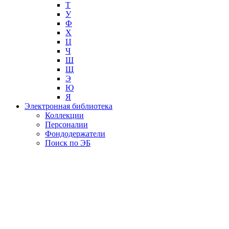
Т
У
Ф
Х
Ц
Ч
Ш
Щ
Э
Ю
Я
Электронная библиотека
Коллекции
Персоналии
Фондодержатели
Поиск по ЭБ