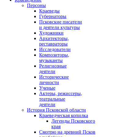
Персоны
Краеведы
Губернаторы
Псковские писатели
и деятели культуры
Художники
Архитекторы,
реставраторы
Исследователи
Композиторы,
музыканты
Религиозные
деятели
Исторические
личности
Ученые
Актеры, режиссеры,
театральные
деятели
История Псковской области
Краеведческая копилка
Легенды Псковского
края
Смотрю на древний Псков