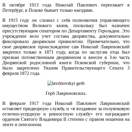
В октябре 1913 года Николай Павлович переез­жает в
Петербург, в Пскове бывает только наездами.
В 1915 году он сложил с себя полномочия управляющего
имуществом Великого князя, поскольку был назначен
присутствующим сенатором по Департаменту Герольдии. Это
учреждение вело учет состава дворянства, документально
фиксировало дворянские привилегии. Примечательно, что
свое дворянское происхождение сам Николай Лавреновский
закрепил только в 1871 году, когда по заслугам отца был
признан потомственным дворянином и внесен в 3-ю часть
Дворянской родословной книги Псковской губернии, что
было закреплено Указом Правительствующего Сената 3
февраля 1872 года.
Герб Лавриновских.
В феврале 1917 года Николай Павлович Лавриновский
оставляет придворную службу, и «в воздаяние за полувековую
отлично-усердную и ревностную службу» его награждают
орденом Святого Владимира II степени с правом ношения на
ленте и пенсионом.