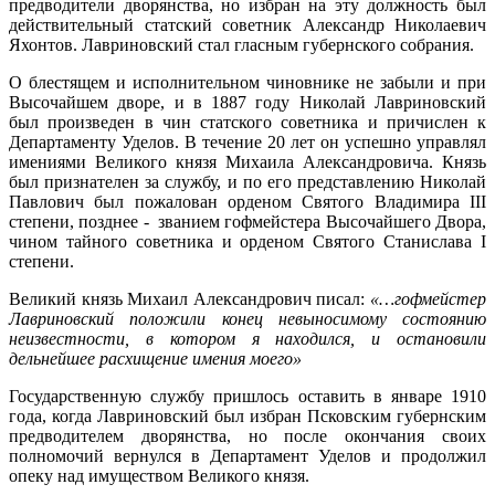
предводители дворянства, но избран на эту должность был
действительный статский советник Александр Николаевич
Яхонтов. Лавриновский стал гласным губернского собрания.
О блестящем и исполнительном чиновнике не забыли и при
Высочайшем дворе, и в 1887 году Николай Лавриновский
был произведен в чин статского советника и причислен к
Департаменту Уделов. В течение 20 лет он успешно управлял
имениями Великого князя Михаила Александровича. Князь
был признателен за службу, и по его представлению Николай
Павлович был пожалован орденом Святого Владимира III
степени, позднее - званием гофмейстера Высочайшего Двора,
чином тайного советника и орденом Святого Станислава I
степени.
Великий князь Михаил Александрович писал:
«…гофмейстер
Лавриновский положили конец невыносимому состоянию
неизвестности, в котором я находился, и остановили
дельнейшее расхищение имения моего»
Государственную службу пришлось оставить в январе 1910
года, когда Лавриновский был избран Псковским губернским
предводителем дворянства, но после окончания своих
полномочий вернулся в Департамент Уделов и продолжил
опеку над имуществом Великого князя.