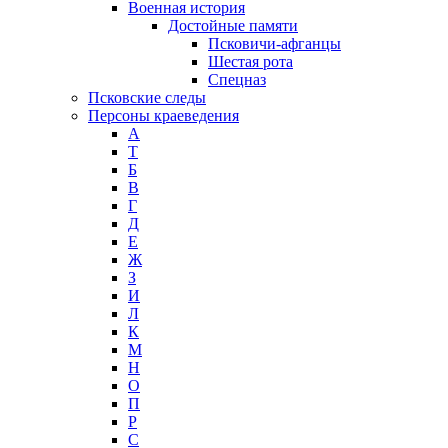
Военная история
Достойные памяти
Псковичи-афганцы
Шестая рота
Спецназ
Псковские следы
Персоны краеведения
А
T
Б
В
Г
Д
Е
Ж
З
И
Л
К
М
Н
О
П
Р
С