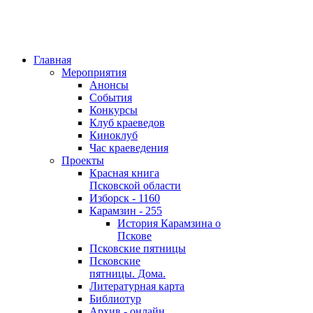
Главная
Мероприятия
Анонсы
События
Конкурсы
Клуб краеведов
Киноклуб
Час краеведения
Проекты
Красная книга
Псковской области
Изборск - 1160
Карамзин - 255
История Карамзина о
Пскове
Псковские пятницы
Псковские
пятницы. Дома.
Литературная карта
Библиотур
Архив - онлайн