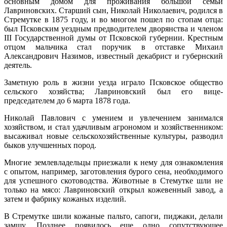
основным домом для проживания большой семьи
Лавриновских. Старший сын, Николай Николаевич, родился в
Стремутке в 1875 году, и во многом пошел по стопам отца:
был Псковским уездным предводителем дворянства и членом
III Государственной думы от Псковской губернии. Крестным
отцом мальчика стал поручик в отставке Михаил
Александрович Назимов, известный декабрист и губернский
деятель.
За­метную роль в жизни уезда играло Псковское общество
сельского хо­зяйства; Лавриновский был его вице-
председателем до 6 марта 1878 года.
Николай Павлович с умением и увлечением занимался
хозяйством, и стал удачливым агрономом и хозяйственником:
высаживал новые сельскохозяйственные культуры, разводил
быков улучшенных пород.
Многие землевладельцы приезжали к нему для ознакомления
с опытом, например, заготовления бурого сена, необходимого
для успешного скотоводства. Животные в Стемутке шли не
только на мясо: Лавриновский открыл кожевенный завод, а
затем и фабрику кожаных изделий.
В Стремутке шили кожаные пальто, сапоги, пиджаки, делали
замшу. Позднее появилось еще одно сопутствующее