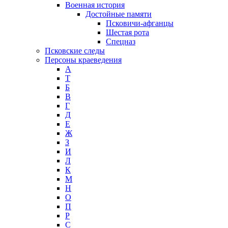
Военная история
Достойные памяти
Псковичи-афганцы
Шестая рота
Спецназ
Псковские следы
Персоны краеведения
А
T
Б
В
Г
Д
Е
Ж
З
И
Л
К
М
Н
О
П
Р
С