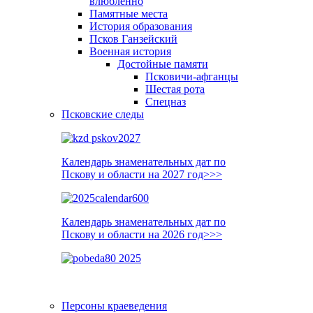
влюблённо
Памятные места
История образования
Псков Ганзейский
Военная история
Достойные памяти
Псковичи-афганцы
Шестая рота
Спецназ
Псковские следы
Календарь знаменательных дат по
Пскову и области на 2027 год>>>
Календарь знаменательных дат по
Пскову и области на 2026 год>>>
Персоны краеведения