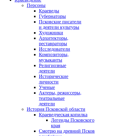
Персоны
Краеведы
Губернаторы
Псковские писатели
и деятели культуры
Художники
Архитекторы,
реставраторы
Исследователи
Композиторы,
музыканты
Религиозные
деятели
Исторические
личности
Ученые
Актеры, режиссеры,
театральные
деятели
История Псковской области
Краеведческая копилка
Легенды Псковского
края
Смотрю на древний Псков