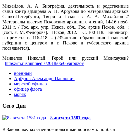
Михайлов, А. А. Биография, деятельность и родственные
связи контр-адмирала А. П. Арбузова по материалам архивов
Санкт-Петербурга, Твери и Пскова / А. А. Михайлов //
Материалы шестых Псковских архивных чтений, 14-16 нояб.
2011 г. / Гос. арх. упр. Псков. обл., Гос. архив Псков. обл. ;
[сост. Е. М. Фёдорова]. - Псков, 2012. - С. 100-118. - Библиогр.
в примеч.: с. 116-118. - (235-летию образования Псковской
губернии с центром в г. Пскове и губернского архива
посвящается).
Манвелов Николай. Герой или русский Мюнхаузен?
-
https://m.rusmir.media/2018/06/05/arbuzov
военный
Арбузов Александр Павлович
морской офицер
офицер флота
моряк
Сего Дня
8 августа 1581 года
В Заволочье, захваченное польскими войсками, прибыл