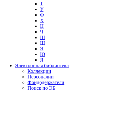
Т
У
Ф
Х
Ц
Ч
Ш
Щ
Э
Ю
Я
Электронная библиотека
Коллекции
Персоналии
Фондодержатели
Поиск по ЭБ