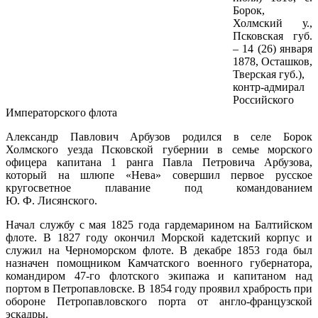
Борок,
Холмский у.,
Псковская губ.
– 14 (26) января
1878, Осташков,
Тверская губ.),
контр-адмирал
Российского
Императорского флота
Александр Павлович Арбузов родился в селе Борок
Холмского уезда Псковской губернии в семье морского
офицера капитана 1 ранга Павла Петровича Арбузова,
который на шлюпе «Нева» совершил первое русское
кругосветное плавание под командованием
Ю. Ф. Лисянского.
Начал службу с мая 1825 года гардемарином на Балтийском
флоте. В 1827 году окончил Морской кадетский корпус и
служил на Черноморском флоте. В декабре 1853 года был
назначен помощником Камчатского военного губернатора,
командиром 47-го флотского экипажа и капитаном над
портом в Петропавловске. В 1854 году проявил храбрость при
обороне Петропавловского порта от англо-французской
эскадры.