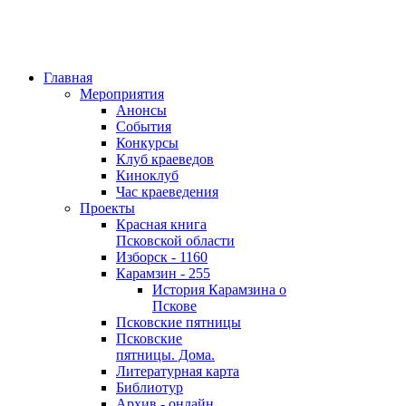
Главная
Мероприятия
Анонсы
События
Конкурсы
Клуб краеведов
Киноклуб
Час краеведения
Проекты
Красная книга
Псковской области
Изборск - 1160
Карамзин - 255
История Карамзина о
Пскове
Псковские пятницы
Псковские
пятницы. Дома.
Литературная карта
Библиотур
Архив - онлайн