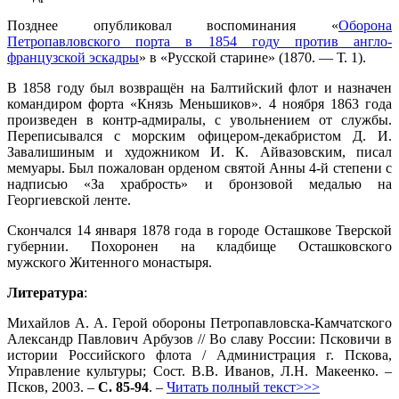
Позднее опубликовал воспоминания «
Оборона
Петропавловского порта в 1854 году против англо-
французской эскадры
» в «Русской старине» (1870. — Т. 1).
В 1858 году был возвращён на Балтийский флот и назначен
командиром форта «Князь Меньшиков». 4 ноября 1863 года
произведен в контр-адмиралы, с увольнением от службы.
Переписывался с морским офицером-декабристом Д. И.
Завалишиным и художником И. К. Айвазовским, писал
мемуары. Был пожалован орденом святой Анны 4-й степени с
надписью «За храбрость» и бронзовой медалью на
Георгиевской ленте.
Скончался 14 января 1878 года в городе Осташкове Тверской
губернии. Похоронен на кладбище Осташковского
мужского Житенного монастыря.
Литература
:
Михайлов А. А. Герой обороны Петропавловска-Камчатского
Александр Павлович Арбузов // Во славу России: Псковичи в
истории Российского флота / Администрация г. Пскова,
Управление культуры; Сост. В.В. Иванов, Л.Н. Макеенко. –
Псков, 2003. –
С. 85-94
. –
Читать полный текст>>>