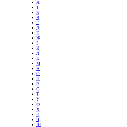
А
T
Б
В
Г
Д
Е
Ж
З
И
Л
К
М
Н
О
П
Р
С
Т
У
Ф
Х
Ц
Ч
Ш