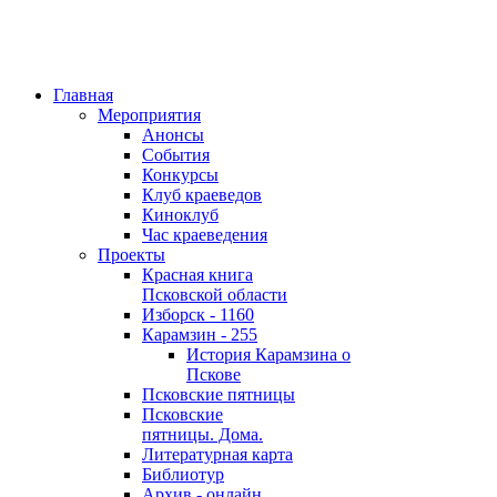
Главная
Мероприятия
Анонсы
События
Конкурсы
Клуб краеведов
Киноклуб
Час краеведения
Проекты
Красная книга
Псковской области
Изборск - 1160
Карамзин - 255
История Карамзина о
Пскове
Псковские пятницы
Псковские
пятницы. Дома.
Литературная карта
Библиотур
Архив - онлайн