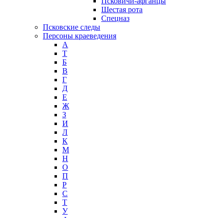
Псковичи-афганцы
Шестая рота
Спецназ
Псковские следы
Персоны краеведения
А
T
Б
В
Г
Д
Е
Ж
З
И
Л
К
М
Н
О
П
Р
С
Т
У