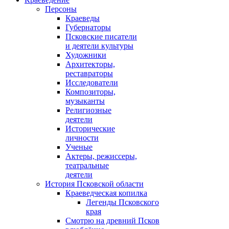
Персоны
Краеведы
Губернаторы
Псковские писатели
и деятели культуры
Художники
Архитекторы,
реставраторы
Исследователи
Композиторы,
музыканты
Религиозные
деятели
Исторические
личности
Ученые
Актеры, режиссеры,
театральные
деятели
История Псковской области
Краеведческая копилка
Легенды Псковского
края
Смотрю на древний Псков