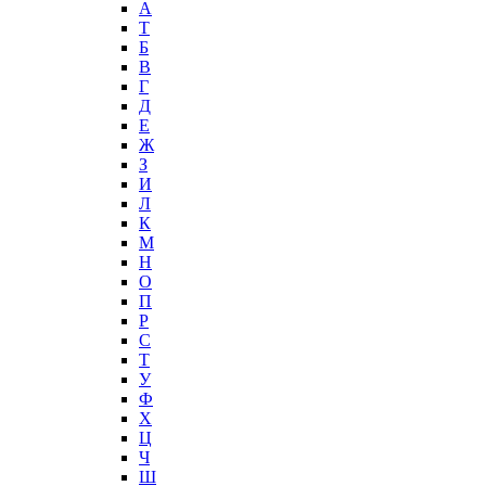
А
T
Б
В
Г
Д
Е
Ж
З
И
Л
К
М
Н
О
П
Р
С
Т
У
Ф
Х
Ц
Ч
Ш