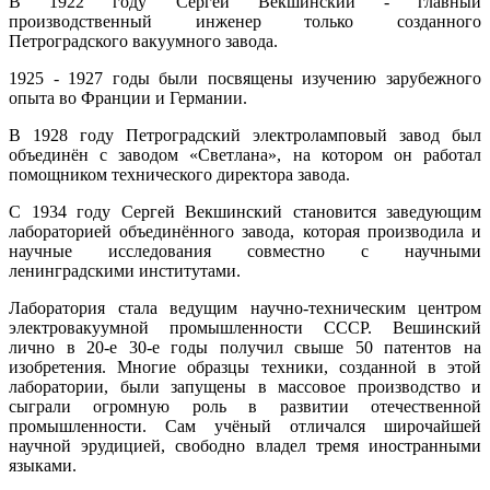
В 1922 году Сергей Векшинский - главный
производственный инженер только созданного
Петроградского вакуумного завода.
1925 - 1927 годы были посвящены изучению зарубежного
опыта во Франции и Германии.
В 1928 году Петроградский электроламповый завод был
объединён с заводом «Светлана», на котором он работал
помощником технического директора завода.
С 1934 году Сергей Векшинский становится заведующим
лабораторией объединённого завода, которая производила и
научные исследования совместно с научными
ленинградскими институтами.
Лаборатория стала ведущим научно-техническим центром
электро­вакуумной промышленности СССР. Вешинский
лично в 20-е 30-е годы получил свыше 50 патентов на
изобретения. Многие образцы техники, созданной в этой
лаборатории, были запущены в массовое производство и
сыграли огромную роль в развитии отечественной
промышленности. Сам учёный отличался широчайшей
научной эрудицией, свободно владел тремя иностранными
языками.