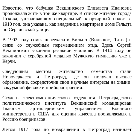
Известно, что бабушка Векшинского Елизавета Ивановна
продолжала жить в той же квартире. В списке жителей города
Пскова, уплачивавших специальный квартирный налог за
1910 год, она указана, как владелица квартиры в доме Гельдта
по Сергиевской улице.
В 1902 году семья переехала в Вильно (Вильнюс, Литва) в
связи со служебным перемещением отца. Здесь Сергей
Векшинский закончил реальное училище. В 1914 году он
закончил с серебряной медалью Мужскую гимназию уже в
Керчи.
Следующим местом жительство семейства стали
Новочеркасск и Петроград, где он получал высшее
образование, сосредоточив свои научные интересы на химии,
вакуумной физике и приборостроении.
Студент электромеханического отделения Петроградского
политехнического института Векшинский командирован
Главным артиллерийским управлением Военного
министерства в США для оценки качества поставляемых в
Россию боеприпасов.
Летом 1917 года по возвращении в Петроград начинает