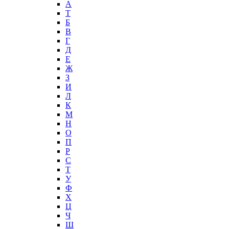
А
T
Б
В
Г
Д
Е
Ж
З
И
Л
К
М
Н
О
П
Р
С
Т
У
Ф
Х
Ц
Ч
Ш