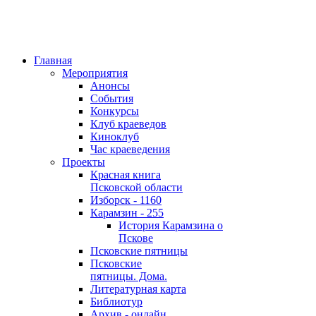
Главная
Мероприятия
Анонсы
События
Конкурсы
Клуб краеведов
Киноклуб
Час краеведения
Проекты
Красная книга
Псковской области
Изборск - 1160
Карамзин - 255
История Карамзина о
Пскове
Псковские пятницы
Псковские
пятницы. Дома.
Литературная карта
Библиотур
Архив - онлайн