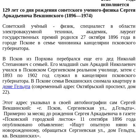
исполняется
129 лет со дня рождения советского ученого-физика Сергея
Аркадьевича Векшинского (1896—1974)
Советский учёный - физик, специалист в области
электровакуумной техники, академик, лауреат
государственных премий родился 27 октября 1896 года в
городе Пскове в семье чиновника канцелярии псковского
губернатора.
В Псков из Порхова перебрался еще его дед Николай
Степанович с семьей. Его младший сын Аркадий Николаевич
учился в Псковском Сергиевском реальном училище, затем с
1893 по 1902 год служил в канцелярии псковского
губернатора. В Пскове семья Векшинских снимала квартиру в
доме Гельдта
(современный адрес Октябрьский проспект, дом
22).
Этот адрес указывал в своей автобиографии сам Сергей
Векшинский: «г. Псков, Сергиевская ул., д.Гельдта».
Примерно за месяц до рождения Сергея Аркадьевича в газете
«Псковский городской листок» 11 сентября 1896 года
опубликовано объявление: «Ищут опытную няню к
новорожденному, обращаться Сергиевская ул., дом Гельдта,
кв. Векшинских».