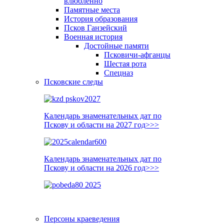
влюблённо
Памятные места
История образования
Псков Ганзейский
Военная история
Достойные памяти
Псковичи-афганцы
Шестая рота
Спецназ
Псковские следы
Календарь знаменательных дат по
Пскову и области на 2027 год>>>
Календарь знаменательных дат по
Пскову и области на 2026 год>>>
Персоны краеведения