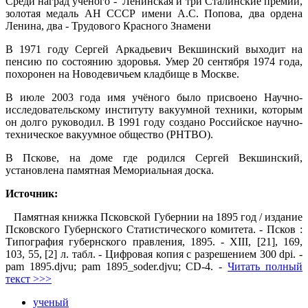
Среди наград учёного - Ленинская и три Сталинские премии,
золо­тая медаль АН СССР имени А.С. Попова, два ордена
Ленина, два - Трудового Красного Знамени
В 1971 году Сергей Аркадьевич Векшинский выходит на
пенсию по состоянию здоровья. Умер 20 сентября 1974 года,
похоронен на Новодевичьем кладбище в Москве.
В июле 2003 года имя учёного было присвоено Научно-
исследовательскому институту вакуумной техники, которым
он долго руководил. В 1991 году создано Российское научно-
техническое вакуумное общество (РНТВО).
В Пскове, на доме где родился Сергей Векшинский,
установлена памятная Мемориальная доска.
Источник:
Памятная книжка Псковской Губернии на 1895 год / издание
Псковского Губернского Статистического комитета. - Псков :
Типография губернского правления, 1895. - XIII, [21], 169,
103, 55, [2] л. табл. - Цифровая копия с разрешением 300 dpi. -
pam 1895.djvu; pam 1895_soder.djvu; CD-4. -
Читать полный
текст >>>
ученый