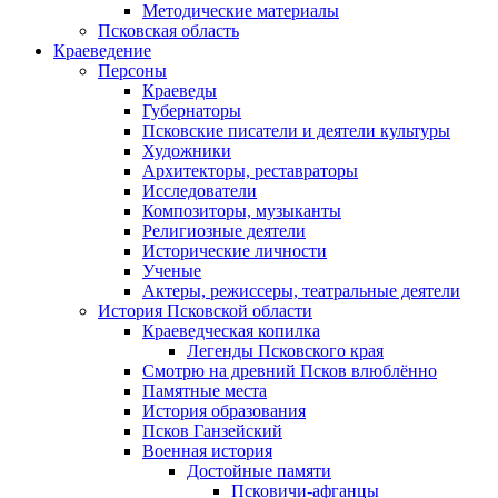
Методические материалы
Псковская область
Краеведение
Персоны
Краеведы
Губернаторы
Псковские писатели и деятели культуры
Художники
Архитекторы, реставраторы
Исследователи
Композиторы, музыканты
Религиозные деятели
Исторические личности
Ученые
Актеры, режиссеры, театральные деятели
История Псковской области
Краеведческая копилка
Легенды Псковского края
Смотрю на древний Псков влюблённо
Памятные места
История образования
Псков Ганзейский
Военная история
Достойные памяти
Псковичи-афганцы