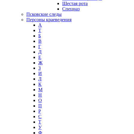
Шестая рота
Спецназ
Псковские следы
Персоны краеведения
А
T
Б
В
Г
Д
Е
Ж
З
И
Л
К
М
Н
О
П
Р
С
Т
У
Ф