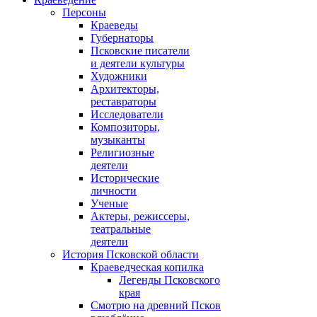
Персоны
Краеведы
Губернаторы
Псковские писатели
и деятели культуры
Художники
Архитекторы,
реставраторы
Исследователи
Композиторы,
музыканты
Религиозные
деятели
Исторические
личности
Ученые
Актеры, режиссеры,
театральные
деятели
История Псковской области
Краеведческая копилка
Легенды Псковского
края
Смотрю на древний Псков