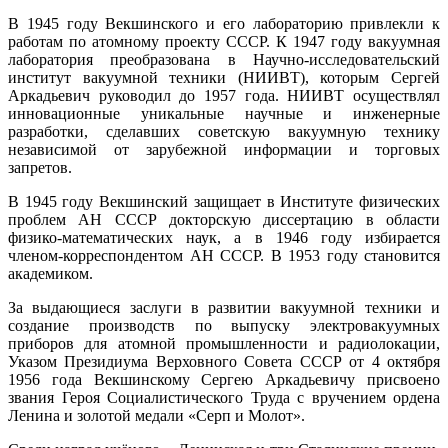
В 1945 году Векшинского и его лабораторию привлекли к
работам по атомному проекту СССР. К 1947 году вакуумная
лаборатория преобразована в Научно-исследовательский
институт вакуумной техники (НИИВТ), которым Сергей
Аркадьевич руководил до 1957 года. НИИВТ осуществлял
инновационные уникальные научные и инженерные
разработки, сделавших советскую вакуумную технику
независимой от зарубежной информации и торговых
запретов.
В 1945 году Векшинский защищает в Институте физических
проблем АН СССР докторскую диссертацию в области
физико-математических наук, а в 1946 году избирается
членом-корреспондентом АН СССР. В 1953 году становится
академиком.
За выдающиеся заслуги в развитии вакуумной техники и
создание производств по выпуску электровакуумных
приборов для атомной промышленности и радиолокации,
Указом Президиума Верховного Совета СССР от 4 октября
1956 года Векшинскому Сергею Аркадьевичу присвоено
звания Героя Социалистического Труда с вручением ордена
Ленина и золотой медали «Серп и Молот».