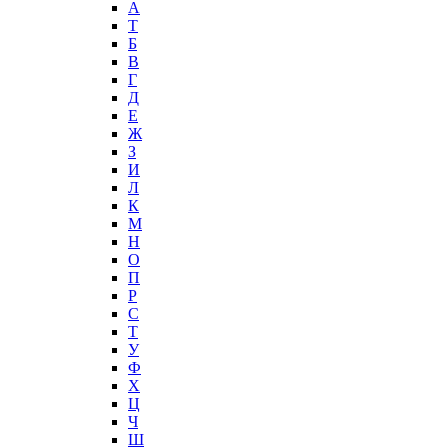
А
T
Б
В
Г
Д
Е
Ж
З
И
Л
К
М
Н
О
П
Р
С
Т
У
Ф
Х
Ц
Ч
Ш