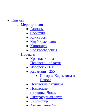
Главная
Мероприятия
Анонсы
События
Конкурсы
Клуб краеведов
Киноклуб
Час краеведения
Проекты
Красная книга
Псковской области
Изборск - 1160
Карамзин - 255
История Карамзина о
Пскове
Псковские пятницы
Псковские
пятницы. Дома.
Литературная карта
Библиотур
Архив - онлайн