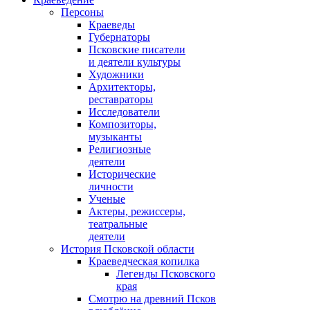
Персоны
Краеведы
Губернаторы
Псковские писатели
и деятели культуры
Художники
Архитекторы,
реставраторы
Исследователи
Композиторы,
музыканты
Религиозные
деятели
Исторические
личности
Ученые
Актеры, режиссеры,
театральные
деятели
История Псковской области
Краеведческая копилка
Легенды Псковского
края
Смотрю на древний Псков