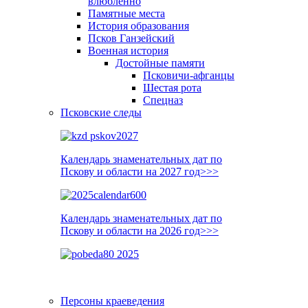
влюблённо
Памятные места
История образования
Псков Ганзейский
Военная история
Достойные памяти
Псковичи-афганцы
Шестая рота
Спецназ
Псковские следы
Календарь знаменательных дат по
Пскову и области на 2027 год>>>
Календарь знаменательных дат по
Пскову и области на 2026 год>>>
Персоны краеведения