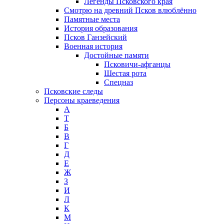
Легенды Псковского края
Смотрю на древний Псков влюблённо
Памятные места
История образования
Псков Ганзейский
Военная история
Достойные памяти
Псковичи-афганцы
Шестая рота
Спецназ
Псковские следы
Персоны краеведения
А
T
Б
В
Г
Д
Е
Ж
З
И
Л
К
М