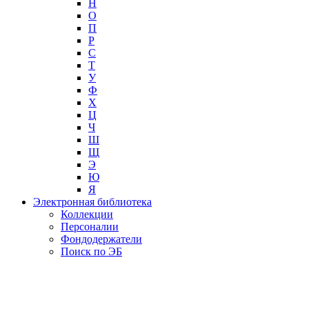
Н
О
П
Р
С
Т
У
Ф
Х
Ц
Ч
Ш
Щ
Э
Ю
Я
Электронная библиотека
Коллекции
Персоналии
Фондодержатели
Поиск по ЭБ