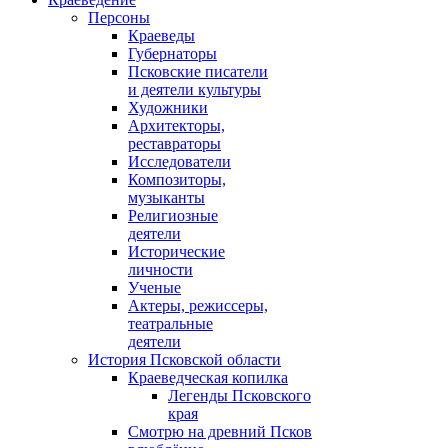
Персоны
Краеведы
Губернаторы
Псковские писатели
и деятели культуры
Художники
Архитекторы,
реставраторы
Исследователи
Композиторы,
музыканты
Религиозные
деятели
Исторические
личности
Ученые
Актеры, режиссеры,
театральные
деятели
История Псковской области
Краеведческая копилка
Легенды Псковского
края
Смотрю на древний Псков