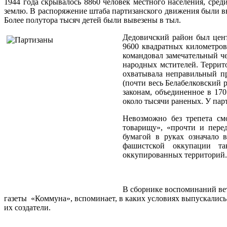
1944 года скрывалось 8860 человек местного населения, сре
землю. В распоряжение штаба партизанского движения были вы
Более полутора тысяч детей были вывезены в тыл.
Дедовичский район был цент
9600 квадратных километров 
командовал замечательный че
народных мстителей. Террито
охватывала неправильный п
(почти весь Белабелковский 
законам, объединенное в 17
около тысячи раненых. У пар
Невозможно без трепета см
товарищу», «прочти и пере
бумагой в руках означало 
фашистской оккупации та
оккупированных территорий.
В сборнике воспоминаний вет
газеты «Коммуна», вспоминает, в каких условиях выпускались
их создатели.