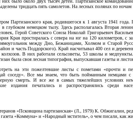
ди них было около двух тысяч детей. Партизанское командован
делены тридцать пять самолетов. На лесных полянах по ночам 
ром Партизанского края, родившегося к 1 августа 1941 года.
в глубоком немецком тылу. Здесь располагалась Вторая ленин
ловек, Герой Советского Союза Николай Григорьевич Васильев
рия Края простиралась с севера на юг на 120 километров, с за
рямоугольник между Дно, Бежаницами, Холмом и Старой Руссо
район и часть Поддорского). Край насчитывал 400 сел и деревен
0 колхозов. В них работали сельсоветы, 53 школы и медпункты
тизан была своя лесная типография, выпускавшая газеты и листо
отреть на эти пожелтевшие листы с пометами «прочти и пе
дай соседу». Все мы знаем, что быть пойманным немцами с 
верную смерть. И все же в самых тяжелейших условиях нем
кие издания печатались и распространялись среди насе
еранов «Псковщина партизанская» (Л., 1979) К. Обжигалин, ре
 газета «Коммуна» и «Народный мститель», о чем писали, как ж