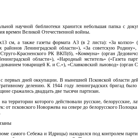
льной научной библиотеки хранится небольшая папка с доку
ания времен Великой Отечественной войны.
13 см, а также газеты формата А3 (в 2 листа): «За колхоз»
 районов Ленинградской области»), «За советскую Родину»,
н Струго-Красненского РК ВКП(б), «Коммуна» (орган Дедович
енинградской области»), «Народный мститель» («Газета парт
ндованием товарищей К. и С.»), «Славковский льновод» (орган 
ь с первых дней оккупации. В нынешней Псковской области де
тративному делению. К 1944 году ленинградских бригад было 
щине сражались двадцать две тысячи партизан.
, на территории которого действовали русские, белорусские, 
ек: от псковского Новоржева на севере до белорусского Полоцк
.
оме самого Себежа и Идрицы) находился под контролем партиз