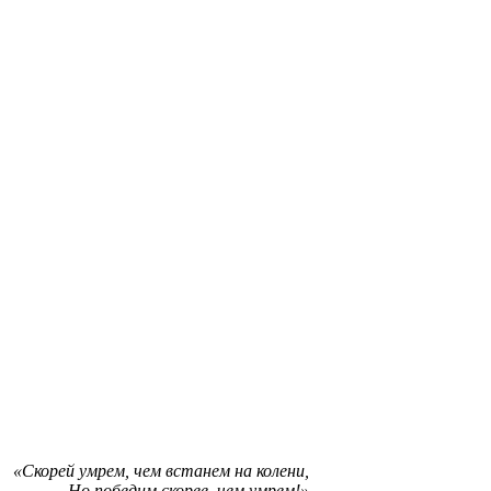
«Скорей умрем, чем встанем на колени,
Но победим скорее, чем умрем!»