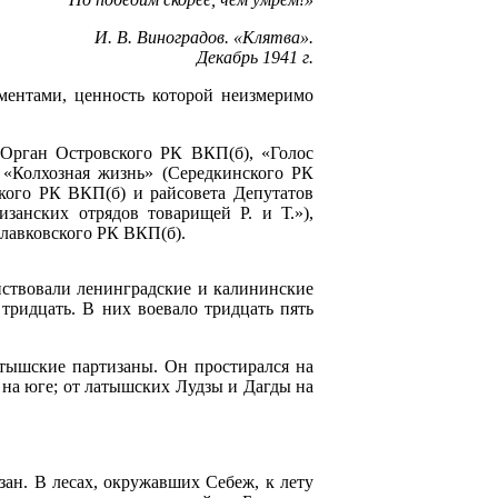
И. В. Виноградов. «Клятва».
Декабрь 1941 г.
ментами, ценность которой неизмеримо
 (Орган Островского РК ВКП(б), «Голос
 «Колхозная жизнь» (Середкинского РК
ского РК ВКП(б) и райсовета Депутатов
изанских отрядов товарищей Р. и Т.»),
Славковского РК ВКП(б).
йствовали ленинградские и калининские
тридцать. В них воевало тридцать пять
латышские партизаны. Он простирался на
а на юге; от латышских Лудзы и Дагды на
ан. В лесах, окружавших Себеж, к лету