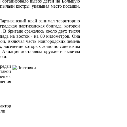
ие организовало вывоз детей на Большую
пылали костры, указывая место посадки.
 Партизанский край занимал территорию
градская партизанская бригада, которой
. В бригаде сражалось около двух тысяч
пада на восток - на 80 километров. Она
й, включая часть новгородских земель
ь, население которых жило по советским
. Авиация доставляла оружие и вывезла
вки.
редай
такой
ецко-
ления
дактор
или