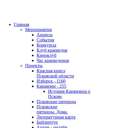
Главная
Мероприятия
Анонсы
События
Конкурсы
Клуб краеведов
Киноклуб
Час краеведения
Проекты
Красная книга
Псковской области
Изборск - 1160
Карамзин - 255
История Карамзина о
Пскове
Псковские пятницы
Псковские
пятницы. Дома.
Литературная карта
Библиотур
Архив - онлайн