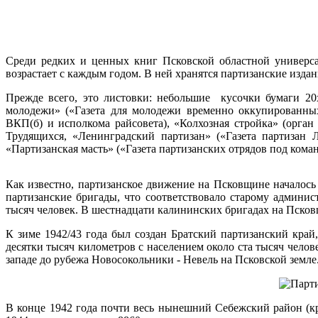
Среди редких и ценных книг Псковской областной универса
возрастает с каждым годом. В ней хранятся партизанские изд
Прежде всего, это листовки: небольшие кусочки бумаги 20х
молодежи» («Газета для молодежи временно оккупированных
ВКП(б) и исполкома райсовета), «Колхозная стройка» (орга
Трудящихся, «Ленинградский партизан» («Газета партизан Л
«Партизанская масть» («Газета партизанских отрядов под кома
Как известно, партизанское движение на Псковщине началос
партизанские бригады, что соответствовало старому админис
тысяч человек. В шестнадцати калининских бригадах на Псков
К зиме 1942/43 года был создан Братский партизанский край
десятки тысяч километров с населением около ста тысяч челов
западе до рубежа Новосокольники - Невель на Псковской земле
В конце 1942 года почти весь нынешний Себежский район (кр