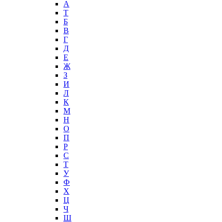
А
T
Б
В
Г
Д
Е
Ж
З
И
Л
К
М
Н
О
П
Р
С
Т
У
Ф
Х
Ц
Ч
Ш