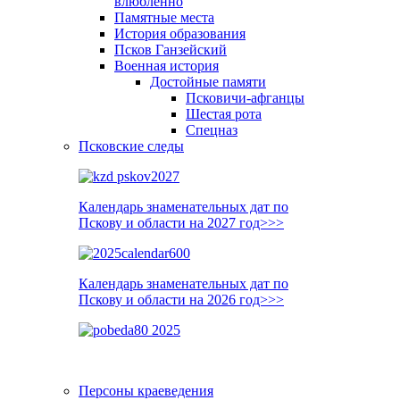
влюблённо
Памятные места
История образования
Псков Ганзейский
Военная история
Достойные памяти
Псковичи-афганцы
Шестая рота
Спецназ
Псковские следы
Календарь знаменательных дат по
Пскову и области на 2027 год>>>
Календарь знаменательных дат по
Пскову и области на 2026 год>>>
Персоны краеведения